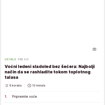
OSTALO
PRE 5 H
Voćni ledeni sladoled bez šećera: Najbolji
način da se rashladite tokom toplotnog
talasa
6 koraka
10 minuta
Pripremite voće