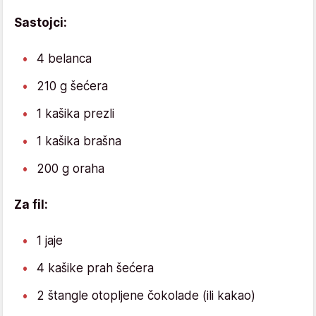
Sastojci:
4 belanca
210 g šećera
1 kašika prezli
1 kašika brašna
200 g oraha
Za fil:
1 jaje
4 kašike prah šećera
2 štangle otopljene čokolade (ili kakao)