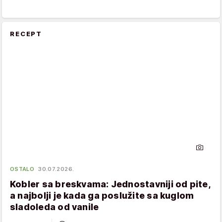
RECEPT
OSTALO
30.07.2026.
Kobler sa breskvama: Jednostavniji od pite,
a najbolji je kada ga poslužite sa kuglom
sladoleda od vanile