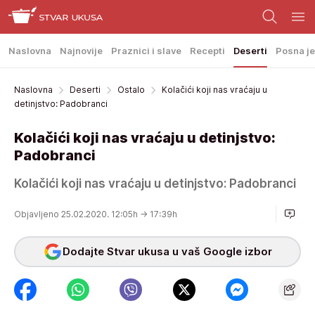
Naslovna
Najnovije
Praznici i slave
Recepti
Deserti
Posna je
Naslovna
Deserti
Ostalo
Kolačići koji nas vraćaju u
detinjstvo: Padobranci
Kolačići koji nas vraćaju u detinjstvo:
Padobranci
Kolačići koji nas vraćaju u detinjstvo: Padobranci
Objavljeno 25.02.2020. 12:05h
→ 17:39h
Dodajte Stvar ukusa u vaš Google izbor