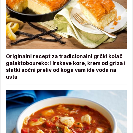
Originalni recept za tradicionalni grčki kolač
galaktoboureko: Hrskave kore, krem od griza i
slatki sočni preliv od koga vam ide voda na
usta