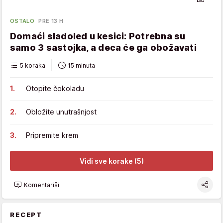
OSTALO
PRE 13 H
Domaći sladoled u kesici: Potrebna su
samo 3 sastojka, a deca će ga obožavati
5 koraka
15 minuta
Otopite čokoladu
Obložite unutrašnjost
Pripremite krem
Vidi sve korake (5)
Komentariši
RECEPT