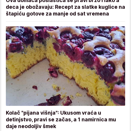
Ova domaća poslastica se pravi brzo i lako a
deca je obožavaju: Recept za slatke kuglice na
štapiću gotove za manje od sat vremena
Kolač "pijana višnja": Ukusom vraća u
detinjstvo, pravi se začas, a 1 namirnica mu
daje neodoljiv šmek