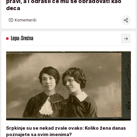
pravi, a i odrasli će mu se obradovati kao
deca
Komentariši
Srpkinje su se nekad zvale ovako: Koliko žena danas
poznajete sa ovim imenima?