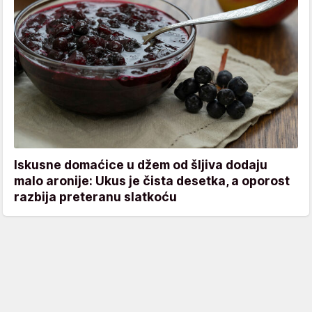
Iskusne domaćice u džem od šljiva dodaju
malo aronije: Ukus je čista desetka, a oporost
razbija preteranu slatkoću