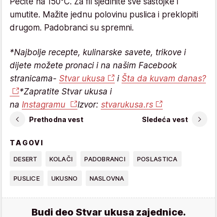
Pecite na 150°C. Za fil sjedinite sve sastojke i
umutite. Mažite jednu polovinu puslica i preklopiti
drugom. Padobranci su spremni.
*Najbolje recepte, kulinarske savete, trikove i
dijete možete pronaci i na našim Facebook
stranicama-
Stvar ukusa
i
Šta da kuvam danas?
*Zapratite Stvar ukusa i
na
Instagramu
Izvor:
stvarukusa.rs
Prethodna vest
Sledeća vest
TAGOVI
DESERT
KOLAČI
PADOBRANCI
POSLASTICA
PUSLICE
UKUSNO
NASLOVNA
Budi deo Stvar ukusa zajednice.