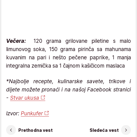
Večera:
120 grama grilovane piletine s malo
limunovog soka, 150 grama pirinča sa mahunama
kuvanim na pari i nešto pečene paprike, 1 manja
integralna zemička sa 1 čajnom kašičicom maslaca
*Najbolje recepte, kulinarske savete, trikove i
dijete možete pronaći i na našoj Facebook stranici
-
Stvar ukusa
Izvor:
Punkufer
Prethodna vest
Sledeća vest