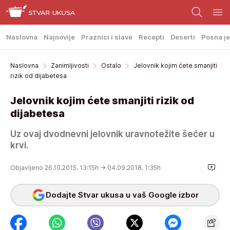
Naslovna
Najnovije
Praznici i slave
Recepti
Deserti
Posna je
Naslovna
Zanimljivosti
Ostalo
Jelovnik kojim ćete smanjiti
rizik od dijabetesa
Jelovnik kojim ćete smanjiti rizik od
dijabetesa
Uz ovaj dvodnevni jelovnik uravnotežite šećer u
krvi.
Objavljeno 26.10.2015. 13:15h
→ 04.09.2018. 1:35h
Dodajte Stvar ukusa u vaš Google izbor