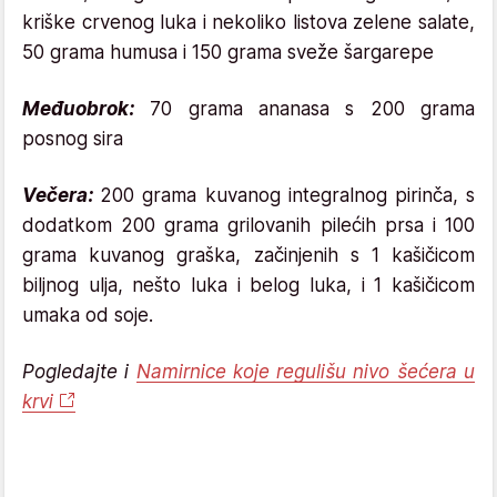
kriške crvenog luka i nekoliko listova zelene salate,
50 grama humusa i 150 grama sveže šargarepe
Međuobrok:
70 grama ananasa s 200 grama
posnog sira
Večera:
200 grama kuvanog integralnog pirinča, s
dodatkom 200 grama grilovanih pilećih prsa i 100
grama kuvanog graška, začinjenih s 1 kašičicom
biljnog ulja, nešto luka i belog luka, i 1 kašičicom
umaka od soje.
Pogledajte i
Namirnice koje regulišu nivo šećera u
krvi