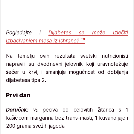
Pogledajte i
Dijabetes se može izlečiti
izbacivanjem mesa iz ishrane?
Na temelju ovih rezultata svetski nutricionisti
napravili su dvodnevni jelovnik koji uravnotežuje
šećer u krvi, i smanjuje mogućnost od dobijanja
dijabetesa tipa 2.
Prvi dan
Doručak:
½ peciva od celovitih žitarica s 1
kašičicom margarina bez trans-masti, 1 kuvano jaje i
200 grama svežih jagoda