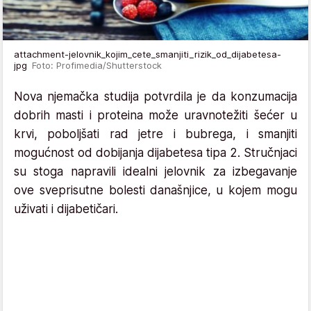
attachment-jelovnik_kojim_cete_smanjiti_rizik_od_dijabetesa-
jpg
Foto: Profimedia/Shutterstock
Nova njemačka studija potvrdila je da konzumacija
dobrih masti i proteina može uravnotežiti šećer u
krvi, poboljšati rad jetre i bubrega, i smanjiti
mogućnost od dobijanja dijabetesa tipa 2. Stručnjaci
su stoga napravili idealni jelovnik za izbegavanje
ove sveprisutne bolesti današnjice, u kojem mogu
uživati i dijabetičari.