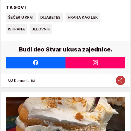
TAGOVI
ŠEĆER U KRVI
DIJABETES
HRANA KAO LEK
ISHRANA
JELOVNIK
Budi deo Stvar ukusa zajednice.
Komentariši