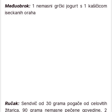
Međuobrok:
1 nemasni grčki jogurt s 1 kašičicom
iseckanih oraha
Ručak:
Sendvič od 30 grama pogače od celovitih
žitarica, 90 grama nemasne pečene govedine, 2