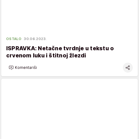
OSTALO
30.06.2023.
ISPRAVKA: Netačne tvrdnje u tekstu o
crvenom luku i štitnoj žlezdi
Komentariši