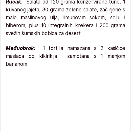
Ručak:
Salata od 120 grama konzervirane tune, 1
kuvanog jajeta, 30 grama zelene salate, začinjene s
malo maslinovog ulja, limunovim sokom, solju i
biberom, plus 10 integralnih krekera i 200 grama
svežih šumskih bobica za desert
Međuobrok:
1 tortilja namazana s 2 kašičice
maslaca od kikirikija i zamotana s 1 manjom
bananom