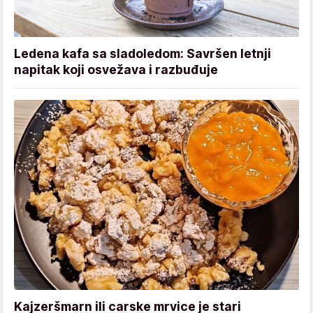
Ledena kafa sa sladoledom: Savršen letnji
napitak koji osvežava i razbuđuje
Kajzeršmarn ili carske mrvice je stari