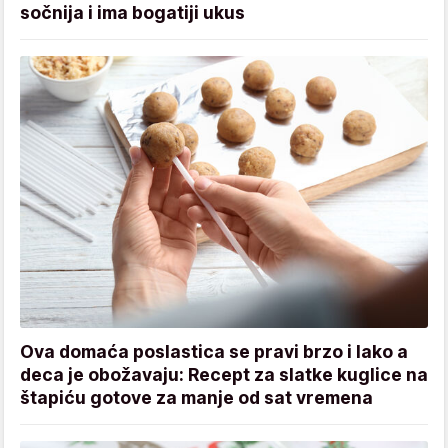
sočnija i ima bogatiji ukus
Ova domaća poslastica se pravi brzo i lako a
deca je obožavaju: Recept za slatke kuglice na
štapiću gotove za manje od sat vremena