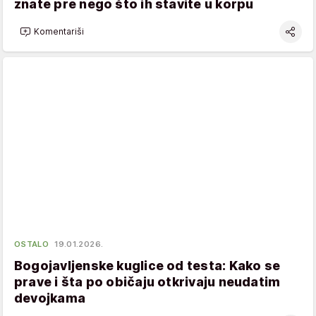
znate pre nego što ih stavite u korpu
Komentariši
OSTALO
19.01.2026.
Bogojavljenske kuglice od testa: Kako se
prave i šta po običaju otkrivaju neudatim
devojkama