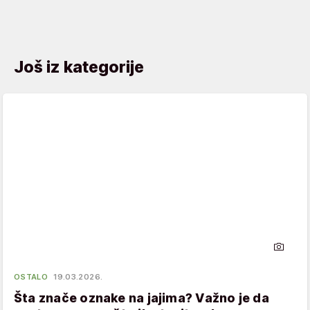
Još iz kategorije
OSTALO
19.03.2026.
Šta znače oznake na jajima? Važno je da