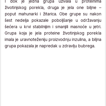
I dok je jedna grupa uživala u proteinima
životinjskog porekla, druga je jela one biljne –
poput mahunarki i žitarica. Obe grupe su nakon
šest nedelja pokazale poboljšanje u održavanju
šećera u krvi stabilnijim i smanjili masnoće u jetri.
Grupa koja je jela proteine životinjskog porekla
imala je uravnoteženiju proizvodnju inzulina, a biljna
grupa pokazala je napredak u zdravlju bubrega.