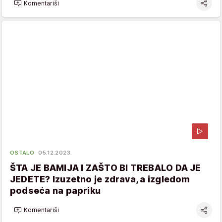
Komentariši
OSTALO
05.12.2023.
ŠTA JE BAMIJA I ZAŠTO BI TREBALO DA JE
JEDETE? Izuzetno je zdrava, a izgledom
podseća na papriku
Komentariši