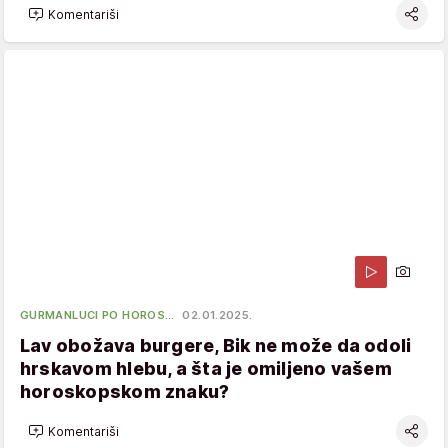
Komentariši
GURMANLUCI PO HOROS…
02.01.2025.
Lav obožava burgere, Bik ne može da odoli
hrskavom hlebu, a šta je omiljeno vašem
horoskopskom znaku?
Komentariši