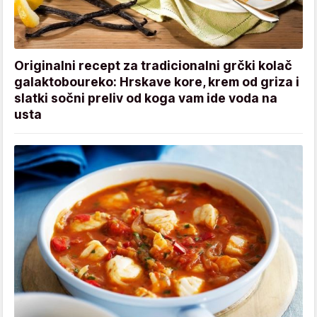
Originalni recept za tradicionalni grčki kolač
galaktoboureko: Hrskave kore, krem od griza i
slatki sočni preliv od koga vam ide voda na
usta