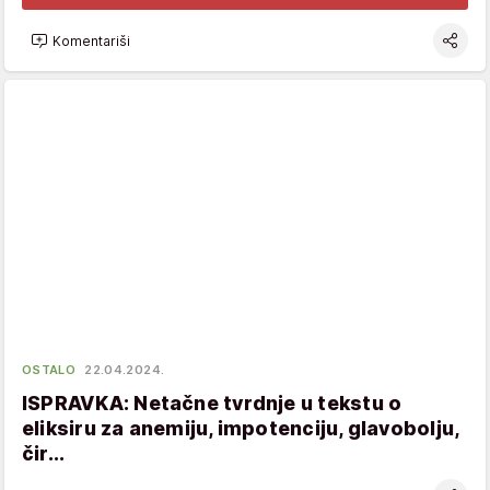
Komentariši
OSTALO
22.04.2024.
ISPRAVKA: Netačne tvrdnje u tekstu o
eliksiru za anemiju, impotenciju, glavobolju,
čir...