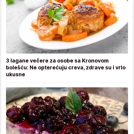
3 lagane večere za osobe sa Kronovom
bolešću: Ne opterećuju creva, zdrave su i vrlo
ukusne