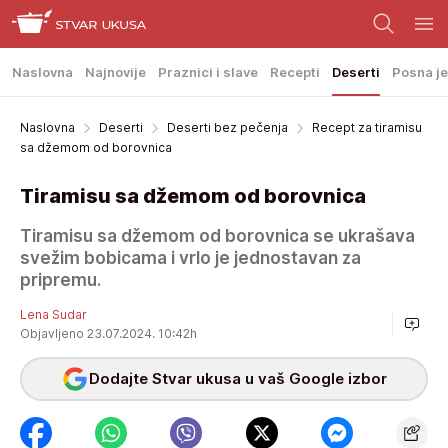
Naslovna
Najnovije
Praznici i slave
Recepti
Deserti
Posna je
Naslovna
Deserti
Deserti bez pečenja
Recept za tiramisu
sa džemom od borovnica
Tiramisu sa džemom od borovnica
Tiramisu sa džemom od borovnica se ukrašava
svežim bobicama i vrlo je jednostavan za
pripremu.
Lena Sudar
Objavljeno 23.07.2024. 10:42h
Dodajte Stvar ukusa u vaš Google izbor