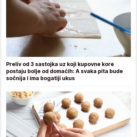
Preliv od 3 sastojka uz koji kupovne kore
postaju bolje od domaćih: A svaka pita bude
sočnija i ima bogatiji ukus