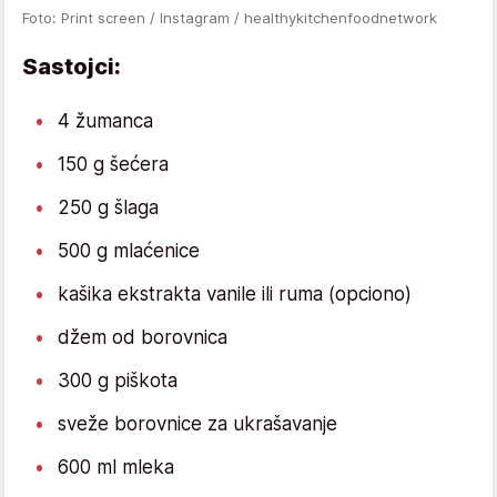
Foto: Print screen / Instagram / healthykitchenfoodnetwork
Sastojci:
4 žumanca
150 g šećera
250 g šlaga
500 g mlaćenice
kašika ekstrakta vanile ili ruma (opciono)
džem od borovnica
300 g piškota
sveže borovnice za ukrašavanje
600 ml mleka