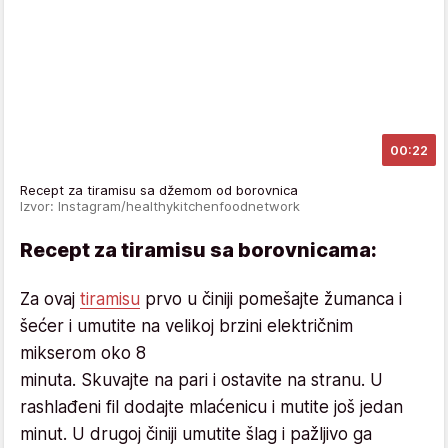
00:22
Recept za tiramisu sa džemom od borovnica
Izvor: Instagram/healthykitchenfoodnetwork
Recept za tiramisu sa borovnicama:
Za ovaj
tiramisu
prvo u činiji pomešajte žumanca i
šećer i umutite na velikoj brzini električnim
mikserom oko 8
minuta. Skuvajte na pari i ostavite na stranu. U
rashlađeni fil dodajte mlaćenicu i mutite još jedan
minut. U drugoj činiji umutite šlag i pažljivo ga