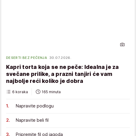
DESERTI BEZ PEČENJA
30.07.2026.
Kapri torta koja se ne peče: Idealna je za
svečane prilike, a prazni tanjiri će vam
najbolje reći koliko je dobra
6 koraka
165 minuta
Napravite podlogu
Napravite beli fil
Pripremite fil od jagoda