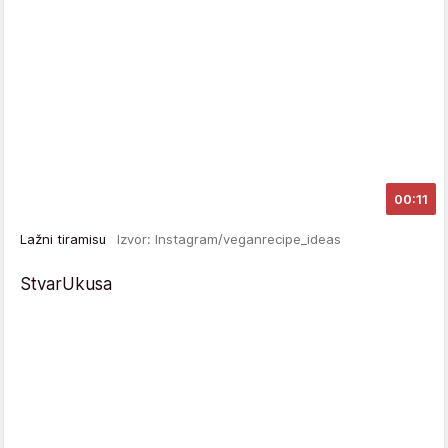
00:11
Lažni tiramisu
Izvor: Instagram/veganrecipe_ideas
StvarUkusa