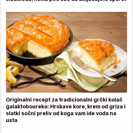
Originalni recept za tradicionalni grčki kolač
galaktoboureko: Hrskave kore, krem od griza i
slatki sočni preliv od koga vam ide voda na
usta