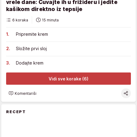
vrele dane: Čuvajte ih u frižideru i jedite
kašikom direktno iz tepsije
6 koraka
15 minuta
Pripremite krem
Složite prvi sloj
Dodajte krem
Vidi sve korake (6)
Komentariši
RECEPT