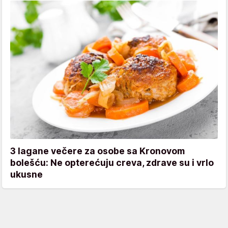
3 lagane večere za osobe sa Kronovom
bolešću: Ne opterećuju creva, zdrave su i vrlo
ukusne