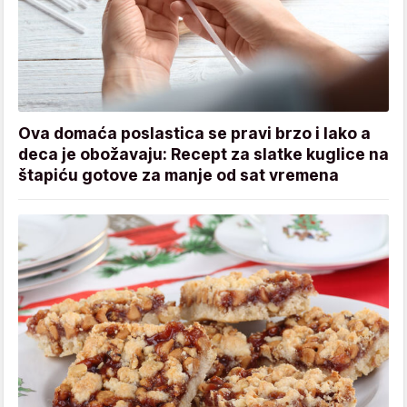
Ova domaća poslastica se pravi brzo i lako a
deca je obožavaju: Recept za slatke kuglice na
štapiću gotove za manje od sat vremena