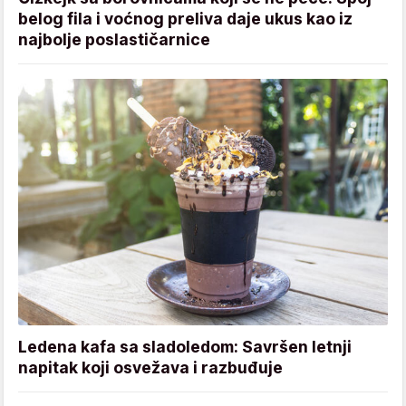
belog fila i voćnog preliva daje ukus kao iz
najbolje poslastičarnice
Ledena kafa sa sladoledom: Savršen letnji
napitak koji osvežava i razbuđuje