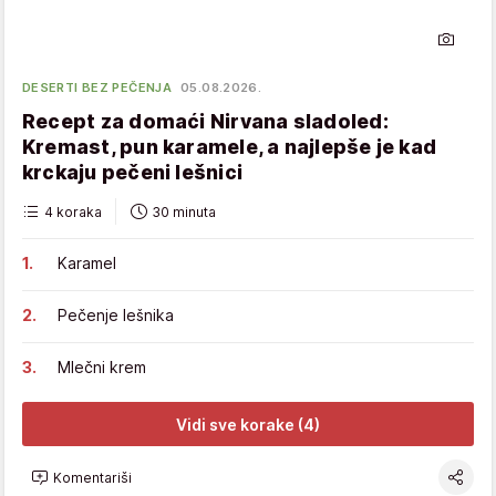
DESERTI BEZ PEČENJA
05.08.2026.
Recept za domaći Nirvana sladoled:
Kremast, pun karamele, a najlepše je kad
krckaju pečeni lešnici
4 koraka
30 minuta
Karamel
Pečenje lešnika
Mlečni krem
Vidi sve korake (4)
Komentariši