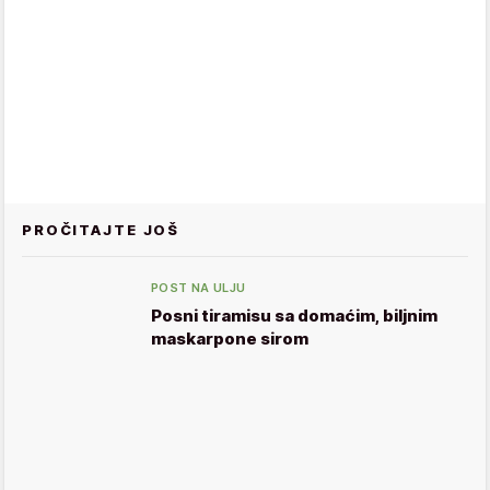
PROČITAJTE JOŠ
POST NA ULJU
Posni tiramisu sa domaćim, biljnim
maskarpone sirom