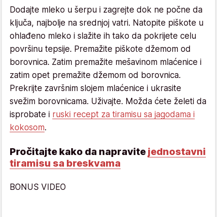
Dodajte mleko u šerpu i zagrejte dok ne počne da
ključa, najbolje na srednjoj vatri. Natopite piškote u
ohlađeno mleko i slažite ih tako da pokrijete celu
površinu tepsije. Premažite piškote džemom od
borovnica. Zatim premažite mešavinom mlaćenice i
zatim opet premažite džemom od borovnica.
Prekrijte završnim slojem mlaćenice i ukrasite
svežim borovnicama. Uživajte. Možda ćete želeti da
isprobate i
ruski recept za tiramisu sa jagodama i
kokosom
.
Pročitajte kako da napravite
jednostavni
tiramisu sa breskvama
BONUS VIDEO