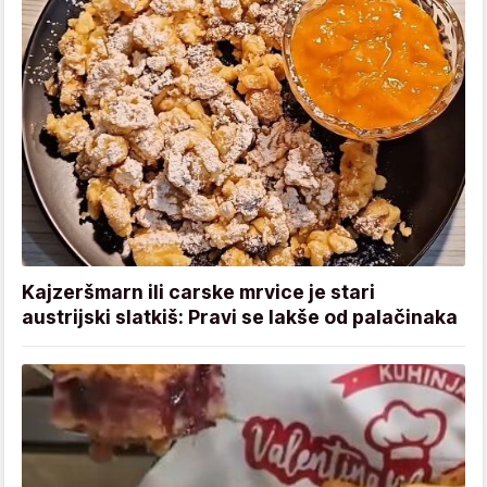
Kajzeršmarn ili carske mrvice je stari
austrijski slatkiš: Pravi se lakše od palačinaka