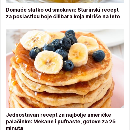
Domaće slatko od smokava: Starinski recept
za poslasticu boje ćilibara koja miriše na leto
Jednostavan recept za najbolje američke
palačinke: Mekane i pufnaste, gotove za 25
minuta