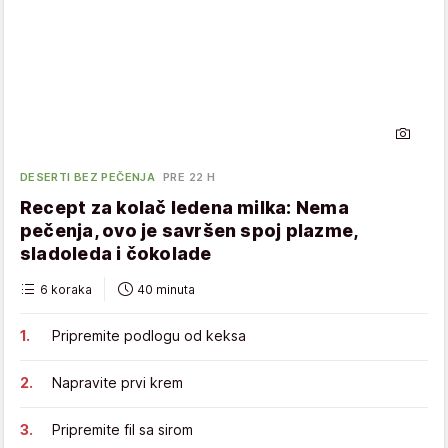
DESERTI BEZ PEČENJA
PRE 22 H
Recept za kolač ledena milka: Nema
pečenja, ovo je savršen spoj plazme,
sladoleda i čokolade
6 koraka
40 minuta
Pripremite podlogu od keksa
Napravite prvi krem
Pripremite fil sa sirom