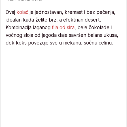
Ovaj
kolač
je jednostavan, kremast i bez pečenja,
idealan kada želite brz, a efektnan desert.
Kombinacija laganog
fila od sira
, bele čokolade i
voćnog sloja od jagoda daje savršen balans ukusa,
dok keks povezuje sve u mekanu, sočnu celinu.