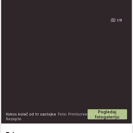
1/9
Pogledaj
Kokos kolač od tri sastojka
Foto: Printscreen/YT/Schnelle
fotogaleriju
Rezepte