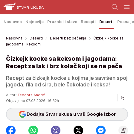
Naslovna
Najnovije
Praznici i slave
Recepti
Deserti
Posna je
Naslovna
Deserti
Deserti bez pečenja
Čizkejk kocke sa
jagodama i keksom
Čizkejk kocke sa keksom i jagodama:
Recept za lak i brz kolač koji se ne peče
Recept za čizkejk kocke u kojima je savršen spoj
jagoda, fila od sira, bele čokolade i keksa!
Autor:
Teodora Andrić
Objavljeno 07.05.2026. 16:32h
Dodajte Stvar ukusa u vaš Google izbor