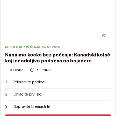
DESERTI BEZ PEČENJA
05.08.2026.
Nanaimo kocke bez pečenja: Kanadski kolač
koji neodoljivo podseća na bajadere
5 koraka
150 minuta
Pripremite podlogu
Ohladite prvi sloj
Napravite kremasti fil