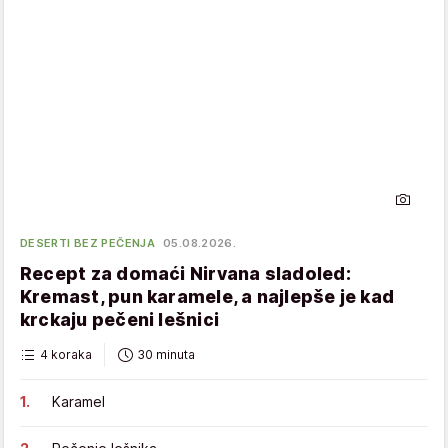
DESERTI BEZ PEČENJA
05.08.2026.
Recept za domaći Nirvana sladoled:
Kremast, pun karamele, a najlepše je kad
krckaju pečeni lešnici
4 koraka
30 minuta
Karamel