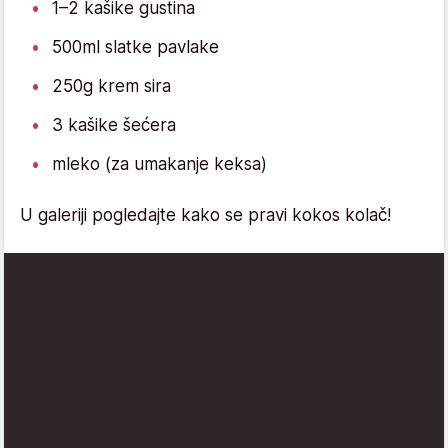
1–2 kašike gustina
500ml slatke pavlake
250g krem sira
3 kašike šećera
mleko (za umakanje keksa)
U galeriji pogledajte kako se pravi kokos kolač!