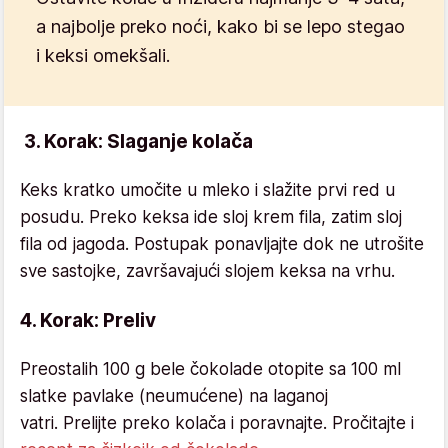
a najbolje preko noći, kako bi se lepo stegao
i keksi omekšali.
3. Korak: Slaganje kolača
Keks kratko umočite u mleko i slažite prvi red u
posudu. Preko keksa ide sloj krem fila, zatim sloj
fila od jagoda. Postupak ponavljajte dok ne utrošite
sve sastojke, završavajući slojem keksa na vrhu.
4. Korak: Preliv
Preostalih 100 g bele čokolade otopite sa 100 ml
slatke pavlake (neumućene) na laganoj
vatri. Prelijte preko kolača i poravnajte. Pročitajte i