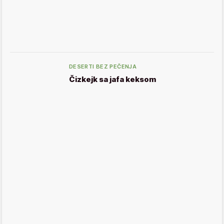
DESERTI BEZ PEČENJA
Čizkejk sa jafa keksom