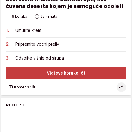
čuvena deserta kojem je nemoguće odoleti
6 koraka
65 minuta
Umutite krem
Pripremite voćni preliv
Odvojite višnje od sirupa
Vidi sve korake (6)
Komentariši
RECEPT