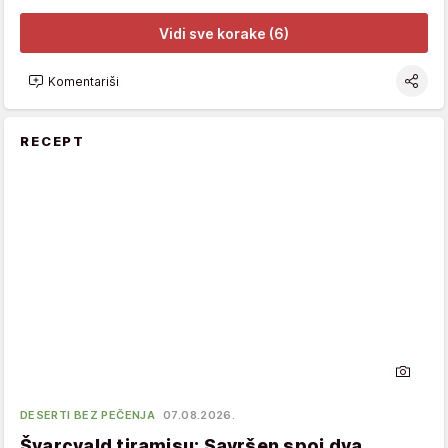
Vidi sve korake (6)
Komentariši
RECEPT
DESERTI BEZ PEČENJA
07.08.2026.
Švarcvald tiramisu: Savršen spoj dva