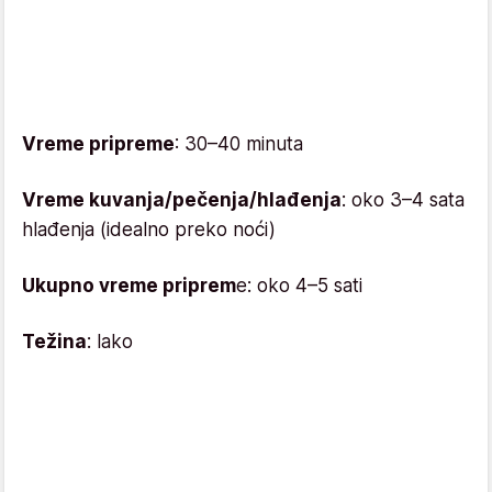
Vreme pripreme
: 30–40 minuta
Vreme kuvanja/pečenja/hlađenja
: oko 3–4 sata
hlađenja (idealno preko noći)
Ukupno vreme priprem
e: oko 4–5 sati
Težina
: lako