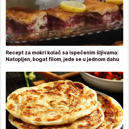
Recept za mokri kolač sa ispečenim šljivama:
Natopljen, bogat filom, jede se u jednom dahu