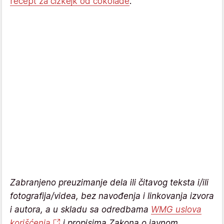
recept za čizkejk od čokolade
.
Zabranjeno preuzimanje dela ili čitavog teksta i/ili
fotografija/videa, bez navođenja i linkovanja izvora
i autora, a u skladu sa odredbama
WMG uslova
korišćenja
i propisima Zakona o javnom