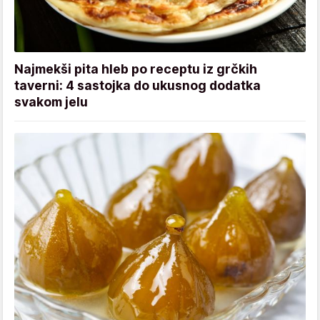
Najmekši pita hleb po receptu iz grčkih
taverni: 4 sastojka do ukusnog dodatka
svakom jelu