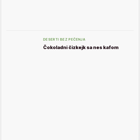
DESERTI BEZ PEČENJA
Čokoladni čizkejk sa nes kafom