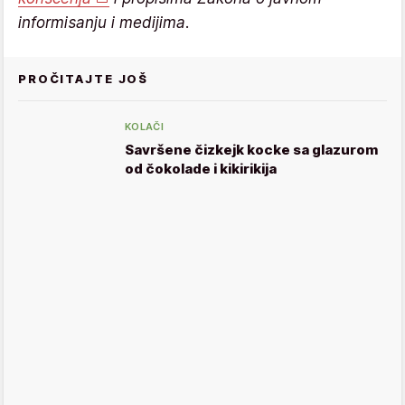
informisanju i medijima.
PROČITAJTE JOŠ
KOLAČI
Savršene čizkejk kocke sa glazurom
od čokolade i kikirikija