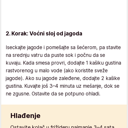
2. Korak: Voćni sloj od jagoda
Iseckajte jagode i pomešajte sa šećerom, pa stavite
na srednju vatru da puste sok i počnu da se
kuvaju. Kada smesa provri, dodajte 1 kašiku gustina
rastvorenog u malo vode (ako koristite sveže
jagode). Ako su jagode zaleđene, dodajte 2 kašike
gustina. Kuvajte još 3–4 minuta uz mešanje, dok se
ne zgusne. Ostavite da se potpuno ohladi.
Hlađenje
Ostavite kolač u frižideru najmanje 3–4 sata,