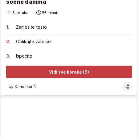
sočne danima
6 koraka
55 minuta
Zamesite testo
Oblikujte vanilice
Ispecite
Vidi sve korake (6)
Komentariši