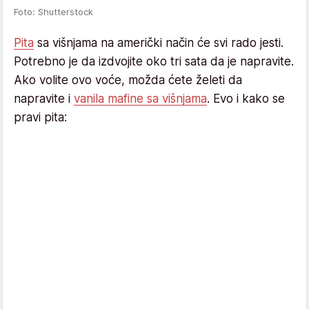
Foto: Shutterstock
Pita
sa višnjama na američki način će svi rado jesti.
Potrebno je da izdvojite oko tri sata da je napravite.
Ako volite ovo voće, možda ćete želeti da
napravite i
vanila mafine sa višnjama
. Evo i kako se
pravi pita: