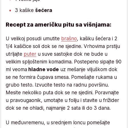
3 kašike
šećera
Recept za američku pitu sa višnjama:
U velikoj posudi umutite
brašno
, kašiku šećera i 2
1/4 kašičice soli dok se ne sjedine. Vrhovima prstiju
utrljajte
puter
u suve sastojke dok ne bude u
velikim spljoštenim komadima. Postepeno sipajte 90
ml veoma
hladne vode
uz mešanje viljuškom dok
se ne formira čupava smesa. Pomešajte rukama u
grubo testo. Izvucite testo na radnu površinu.
Mesite nekoliko puta dok se ne sjedini. Poravnajte
u pravougaonik, umotajte u foliju i stavite u frižider
dok se ne ohladi, najmanje 2 sata ili do 3 dana.
U međuvremenu, u srednjem loncu pomešajte