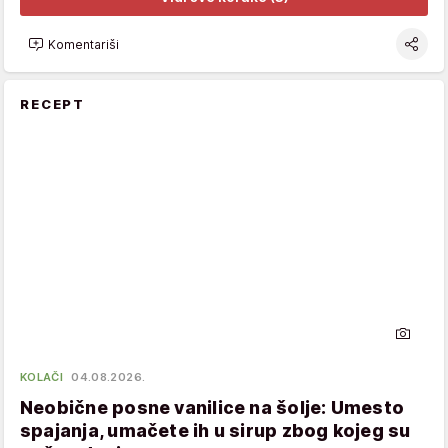
Komentariši
RECEPT
KOLAČI
04.08.2026.
Neobične posne vanilice na šolje: Umesto
spajanja, umačete ih u sirup zbog kojeg su