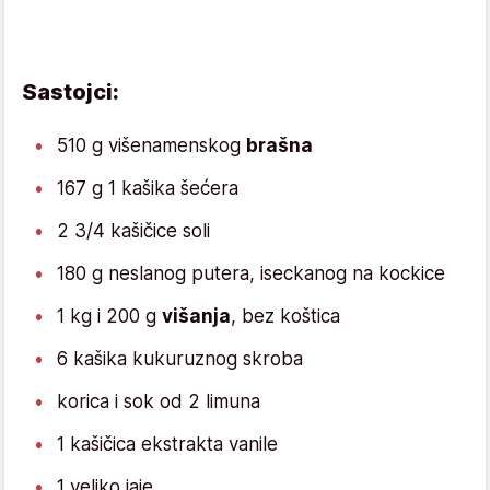
Sastojci:
510 g višenamenskog
brašna
167 g 1 kašika šećera
2 3/4 kašičice soli
180 g neslanog putera, iseckanog na kockice
1 kg i 200 g
višanja
, bez koštica
6 kašika kukuruznog skroba
korica i sok od 2 limuna
1 kašičica ekstrakta vanile
1 veliko jaje