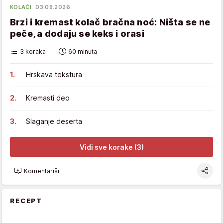
KOLAČI
03.08.2026.
Brzi i kremast kolač bračna noć: Ništa se ne
peče, a dodaju se keks i orasi
3 koraka
60 minuta
Hrskava tekstura
Kremasti deo
Slaganje deserta
Vidi sve korake (3)
Komentariši
RECEPT