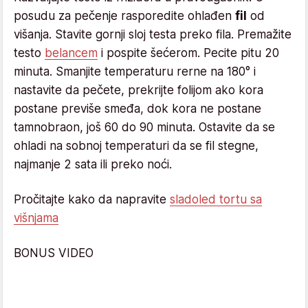
posudu za pečenje rasporedite ohlađen
fil
od
višanja. Stavite gornji sloj testa preko fila. Premažite
testo
belancem
i pospite šećerom. Pecite pitu 20
minuta. Smanjite temperaturu rerne na 180° i
nastavite da pečete, prekrijte folijom ako kora
postane previše smeđa, dok kora ne postane
tamnobraon, još 60 do 90 minuta. Ostavite da se
ohladi na sobnoj temperaturi da se fil stegne,
najmanje 2 sata ili preko noći.
Pročitajte kako da napravite
sladoled tortu sa
višnjama
BONUS VIDEO