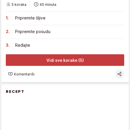
5 koraka
40 minuta
Pripremite šljive
Pripremite posudu
Ređajte
Vidi sve korake (5)
Komentariši
RECEPT