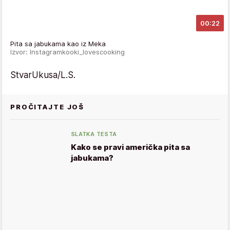
00:22
Pita sa jabukama kao iz Meka
Izvor: Instagramkooki_lovescooking
StvarUkusa/L.S.
PROČITAJTE JOŠ
SLATKA TESTA
Kako se pravi američka pita sa
jabukama?