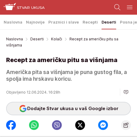
Naslovna
Najnovije
Praznici i slave
Recepti
Deserti
Posna je
Naslovna
Deserti
Kolači
Recept za američku pitu sa
višnjama
Recept za američku pitu sa višnjama
Američka pita sa višnjama je puna gustog fila, a
spolja ima hrskavu koricu.
Objavljeno 12.06.2024. 16:28h
Dodajte Stvar ukusa u vaš Google izbor