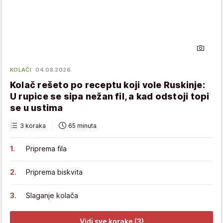
KOLAČI
04.08.2026.
Kolač rešeto po receptu koji vole Ruskinje:
U rupice se sipa nežan fil, a kad odstoji topi
se u ustima
3 koraka
65 minuta
Priprema fila
Priprema biskvita
Slaganje kolača
Vidi sve korake (3)