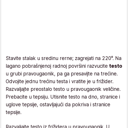
Stavite stalak u sredinu rerne; zagrejati na 220°. Na
lagano pobrašnjenoj radnoj površini razvucite
testo
u grubi pravougaonik, pa ga presavijte na trećine.
Odvojite jednu trećinu testa i vratite je u frižider.
Razvaljajte preostalo testo u pravougaonik veličine.
Prebacite u tepsiju. Utisnite testo na dno, stranice i
uglove tepsije, ostavljajući da pokriva i stranice
tepsije.
Razvaljajte testo iz frižidera u pravougaonik. U