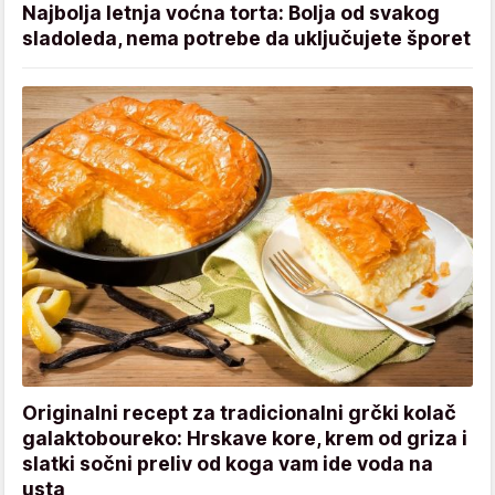
Najbolja letnja voćna torta: Bolja od svakog
sladoleda, nema potrebe da uključujete šporet
Originalni recept za tradicionalni grčki kolač
galaktoboureko: Hrskave kore, krem od griza i
slatki sočni preliv od koga vam ide voda na
usta