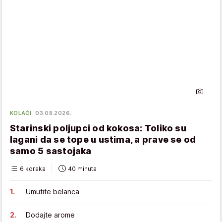
KOLAČI
03.08.2026.
Starinski poljupci od kokosa: Toliko su
lagani da se tope u ustima, a prave se od
samo 5 sastojaka
6 koraka
40 minuta
Umutite belanca
Dodajte arome