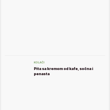
KOLAČI
Pita sa kremom od kafe, sočna i
penasta