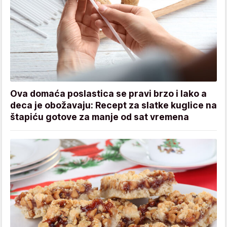
Ova domaća poslastica se pravi brzo i lako a
deca je obožavaju: Recept za slatke kuglice na
štapiću gotove za manje od sat vremena