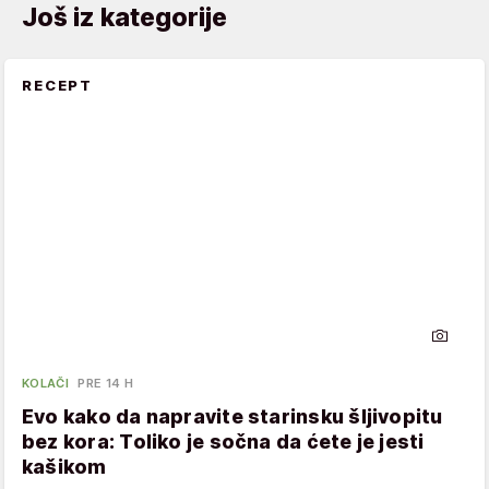
Još iz kategorije
RECEPT
KOLAČI
PRE 14 H
Evo kako da napravite starinsku šljivopitu
bez kora: Toliko je sočna da ćete je jesti
kašikom