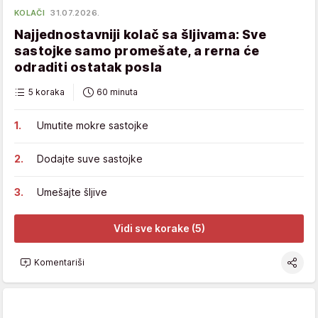
KOLAČI
31.07.2026.
Najjednostavniji kolač sa šljivama: Sve
sastojke samo promešate, a rerna će
odraditi ostatak posla
5 koraka
60 minuta
Umutite mokre sastojke
Dodajte suve sastojke
Umešajte šljive
Vidi sve korake (5)
Komentariši