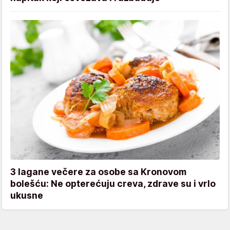
3 lagane večere za osobe sa Kronovom
bolešću: Ne opterećuju creva, zdrave su i vrlo
ukusne