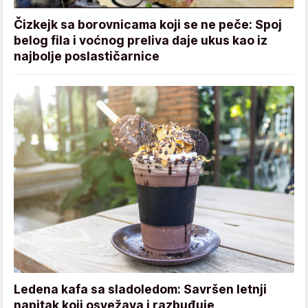
Čizkejk sa borovnicama koji se ne peče: Spoj
belog fila i voćnog preliva daje ukus kao iz
najbolje poslastičarnice
Ledena kafa sa sladoledom: Savršen letnji
napitak koji osvežava i razbuđuje