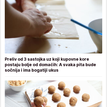
Preliv od 3 sastojka uz koji kupovne kore
postaju bolje od domaćih: A svaka pita bude
sočnija i ima bogatiji ukus