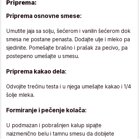
Priprema:
Priprema osnovne smese:
Umutite jaja sa solju, šećerom i vanilin šećerom dok
smesa ne postane penasta. Dodajte ulje i mleko pa
sjedinite. Pomešajte brašno i prašak za pecivo, pa
postepeno umešajte u smesu.
Priprema kakao dela:
Odvojite trećinu testa i u njega umešajte kakao i 1/4
šolje mleka.
Formiranje i pečenje kolača:
U podmazan i pobrašnjen kalup sipajte
naizmenično belu i tamnu smesu da dobijete