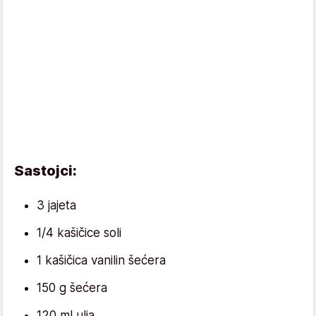
Sastojci:
3 jajeta
1/4 kašičice soli
1 kašičica vanilin šećera
150 g šećera
120 ml ulja