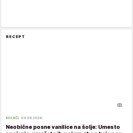
RECEPT
KOLAČI
04.08.2026.
Neobične posne vanilice na šolje: Umesto