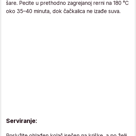
šare. Pecite u prethodno zagrejanoj rerni na 180 °C
oko 35–40 minuta, dok čačkalica ne izađe suva.
Serviranje:
Poslužite ohlađen kolač isečen na kriške, a po želji