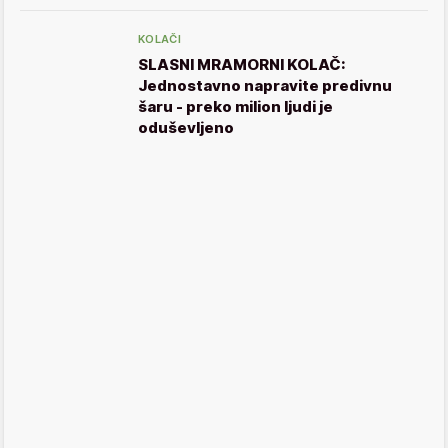
KOLAČI
SLASNI MRAMORNI KOLAČ:
Jednostavno napravite predivnu
šaru - preko milion ljudi je
oduševljeno