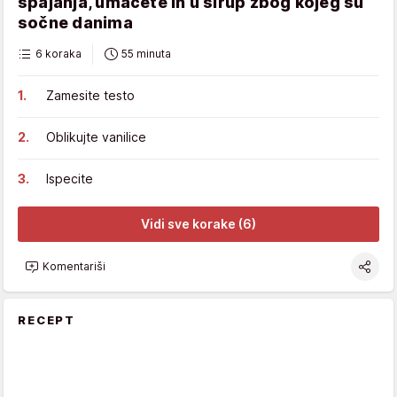
spajanja, umačete ih u sirup zbog kojeg su
sočne danima
6 koraka
55 minuta
Zamesite testo
Oblikujte vanilice
Ispecite
Vidi sve korake (6)
Komentariši
RECEPT