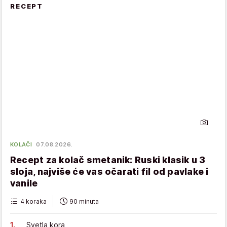
RECEPT
KOLAČI
07.08.2026.
Recept za kolač smetanik: Ruski klasik u 3
sloja, najviše će vas očarati fil od pavlake i
vanile
4 koraka
90 minuta
Svetla kora