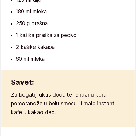
180 ml mleka
250 g brašna
1 kašika praška za pecivo
2 kašike kakaoa
60 ml mleka
Savet:
Za bogatiji ukus dodajte rendanu koru
pomorandže u belu smesu ili malo instant
kafe u kakao deo.