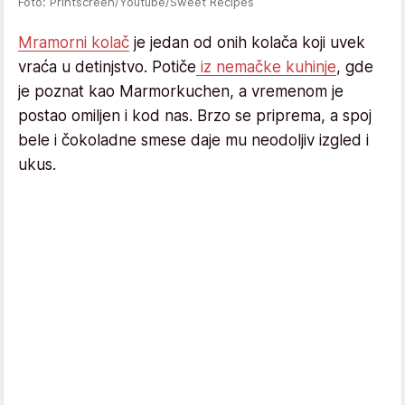
Foto: Printscreen/Youtube/Sweet Recipes
Mramorni kolač
je jedan od onih kolača koji uvek
vraća u detinjstvo. Potiče
iz nemačke kuhinje
, gde
je poznat kao Marmorkuchen, a vremenom je
postao omiljen i kod nas. Brzo se priprema, a spoj
bele i čokoladne smese daje mu neodoljiv izgled i
ukus.