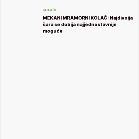
KOLAČI
MEKANI MRAMORNI KOLAČ: Najdivnija
šara se dobija najjednostavnije
moguće