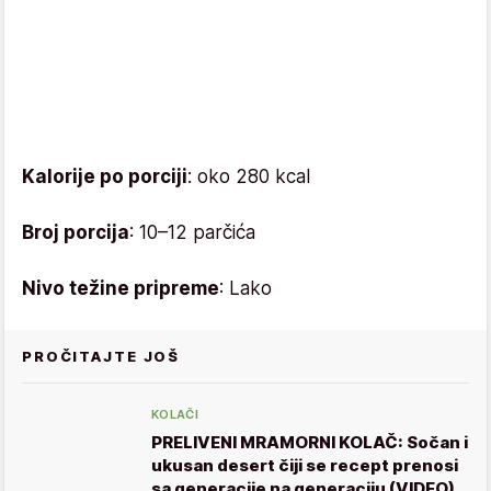
Kalorije po porciji
: oko 280 kcal
Broj porcija
: 10–12 parčića
Nivo težine pripreme
: Lako
PROČITAJTE JOŠ
KOLAČI
PRELIVENI MRAMORNI KOLAČ: Sočan i
ukusan desert čiji se recept prenosi
sa generacije na generaciju (VIDEO)