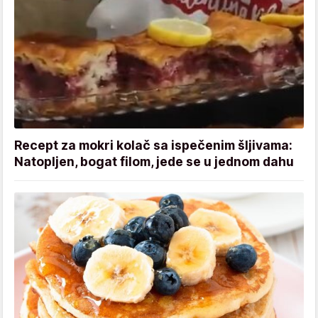
Recept za mokri kolač sa ispečenim šljivama:
Natopljen, bogat filom, jede se u jednom dahu