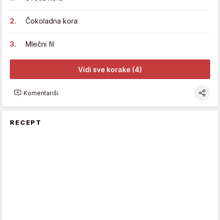
Čokoladna kora
Mlečni fil
Vidi sve korake (4)
Komentariši
RECEPT