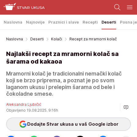
Naslovna
Najnovije
Praznici i slave
Recepti
Deserti
Posna je
Naslovna
Deserti
Kolači
Recept za mramorni kolač
Najlakši recept za mramorni kolač sa
šarama od kakaoa
Mramorni kolač je tradicionalni nemački kolač
koji se brzo priprema, a poznat je po svom
laganom ukusu i prelepim šarama od bele i
čokoladne smese.
Aleksandra Ljubičić
Objavljeno 19.08.2025. 9:16h
Dodajte Stvar ukusa u vaš Google izbor