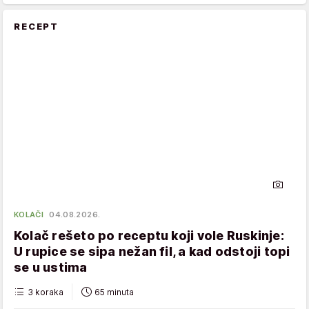
RECEPT
KOLAČI
04.08.2026.
Kolač rešeto po receptu koji vole Ruskinje:
U rupice se sipa nežan fil, a kad odstoji topi
se u ustima
3 koraka
65 minuta