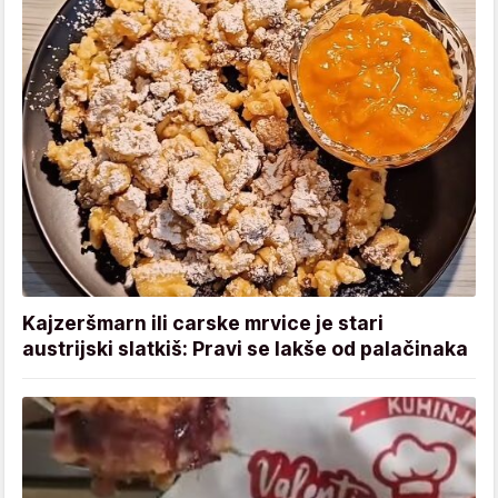
Kajzeršmarn ili carske mrvice je stari
austrijski slatkiš: Pravi se lakše od palačinaka