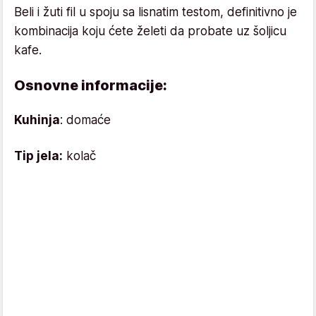
Beli i žuti fil u spoju sa lisnatim testom, definitivno je
kombinacija koju ćete želeti da probate uz šoljicu
kafe.
Osnovne informacije:
Kuhinja
: domaće
Tip jela:
kolač