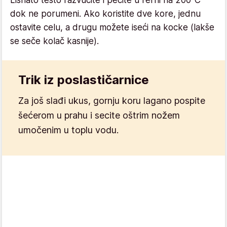
Lisnato testo razvucite i pecite u rerni na 200°C
dok ne porumeni. Ako koristite dve kore, jednu
ostavite celu, a drugu možete iseći na kocke (lakše
se seče kolač kasnije).
Trik iz poslastičarnice
Za još slađi ukus, gornju koru lagano pospite
šećerom u prahu i secite oštrim nožem
umočenim u toplu vodu.