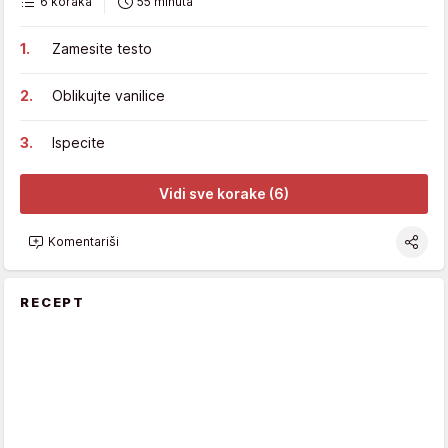
6 koraka
55 minuta
Zamesite testo
Oblikujte vanilice
Ispecite
Vidi sve korake (6)
Komentariši
RECEPT