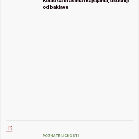
Kolač sa orasima i kajsijama, ukusniji
od baklave
POZNATE LIČNOSTI