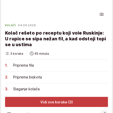
KOLAČI
04.08.2026.
Kolač rešeto po receptu koji vole Ruskinje:
U rupice se sipa nežan fil, a kad odstoji topi
se u ustima
3 koraka
65 minuta
Priprema fila
Priprema biskvita
Slaganje kolača
Vidi sve korake (3)