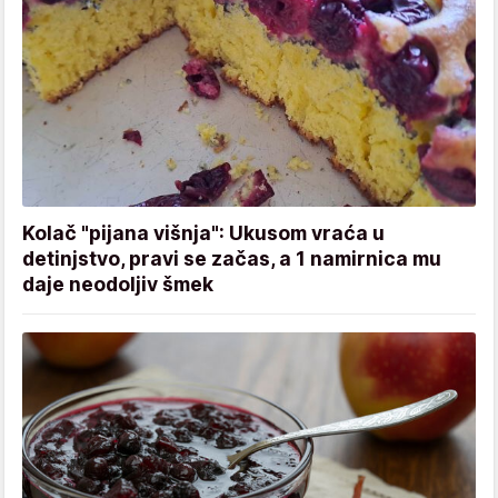
Kolač "pijana višnja": Ukusom vraća u
detinjstvo, pravi se začas, a 1 namirnica mu
daje neodoljiv šmek