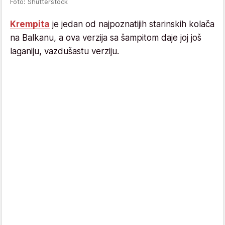
Foto: Shutterstock
Krempita
je jedan od najpoznatijih starinskih kolača
na Balkanu, a ova verzija sa šampitom daje joj još
laganiju, vazdušastu verziju.