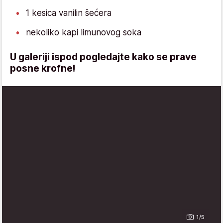
1 kesica vanilin šećera
nekoliko kapi limunovog soka
U galeriji ispod pogledajte kako se prave
posne krofne!
1/5