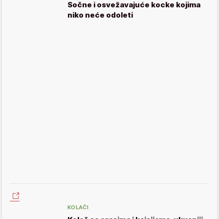
Sočne i osvežavajuće kocke kojima
niko neće odoleti
KOLAČI