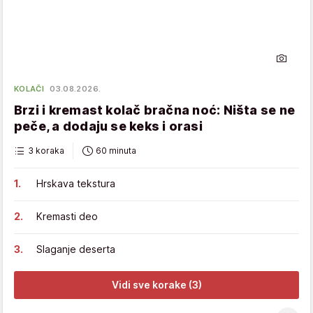
KOLAČI
03.08.2026.
Brzi i kremast kolač bračna noć: Ništa se ne
peče, a dodaju se keks i orasi
3 koraka
60 minuta
Hrskava tekstura
Kremasti deo
Slaganje deserta
Vidi sve korake (3)