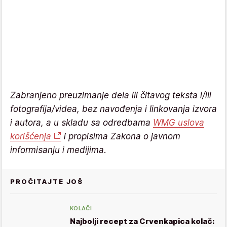
Zabranjeno preuzimanje dela ili čitavog teksta i/ili
fotografija/videa, bez navođenja i linkovanja izvora
i autora, a u skladu sa odredbama
WMG uslova
korišćenja
i propisima Zakona o javnom
informisanju i medijima.
PROČITAJTE JOŠ
KOLAČI
Najbolji recept za Crvenkapica kolač: