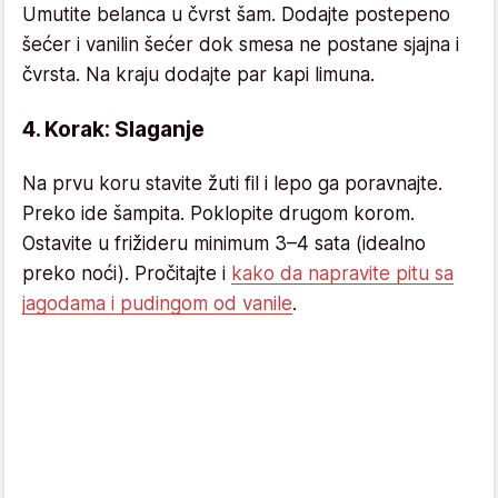
Umutite belanca u čvrst šam. Dodajte postepeno
šećer i vanilin šećer dok smesa ne postane sjajna i
čvrsta. Na kraju dodajte par kapi limuna.
4. Korak: Slaganje
Na prvu koru stavite žuti fil i lepo ga poravnajte.
Preko ide šampita. Poklopite drugom korom.
Ostavite u frižideru minimum 3–4 sata (idealno
preko noći). Pročitajte i
kako da napravite pitu sa
jagodama i pudingom od vanile
.