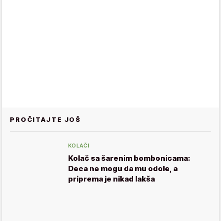
PROČITAJTE JOŠ
KOLAČI
Kolač sa šarenim bombonicama:
Deca ne mogu da mu odole, a
priprema je nikad lakša