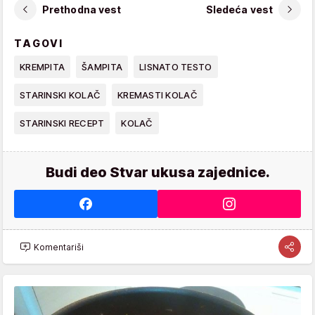
Prethodna vest
Sledeća vest
TAGOVI
KREMPITA
ŠAMPITA
LISNATO TESTO
STARINSKI KOLAČ
KREMASTI KOLAČ
STARINSKI RECEPT
KOLAČ
Budi deo Stvar ukusa zajednice.
Komentariši