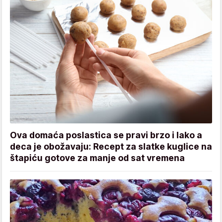
Ova domaća poslastica se pravi brzo i lako a
deca je obožavaju: Recept za slatke kuglice na
štapiću gotove za manje od sat vremena