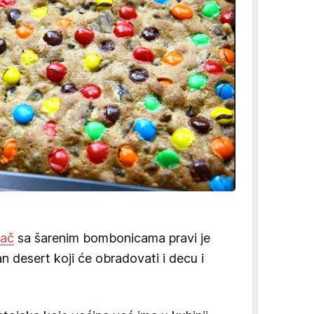
lač
sa šarenim bombonicama pravi je
n desert koji će obradovati i decu i