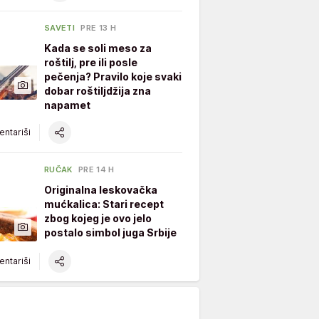
SAVETI
PRE 13 H
Kada se soli meso za
roštilj, pre ili posle
pečenja? Pravilo koje svaki
dobar roštiljdžija zna
napamet
ntariši
RUČAK
PRE 14 H
Originalna leskovačka
mućkalica: Stari recept
zbog kojeg je ovo jelo
postalo simbol juga Srbije
ntariši