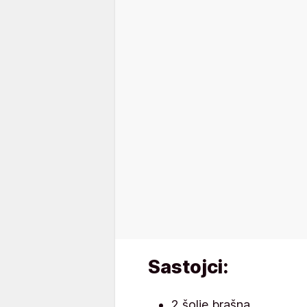
Sastojci:
2 šolje brašna