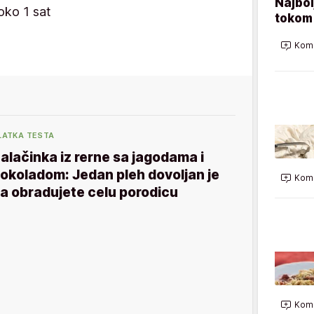
Najbol
oko 1 sat
tokom 
Kome
LATKA TESTA
alačinka iz rerne sa jagodama i
okoladom: Jedan pleh dovoljan je
Kome
a obradujete celu porodicu
Kome