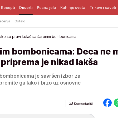
Recepti
Deserti
Posna jela
Kuhinje sveta
Trikovi i saveti
ečenja
Ostalo
ako se pravi kolač sa šarenim bombonicama
enim bombonicama: Deca ne 
 priprema je nikad lakša
 bombonicama je savršen izbor za
premite ga lako i brzo uz osnovne
Komentariši