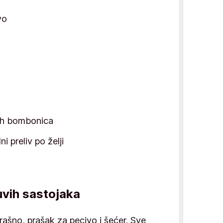
vo
ih bombonica
i preliv po želji
uvih sastojaka
ašno, prašak za pecivo i šećer. Sve