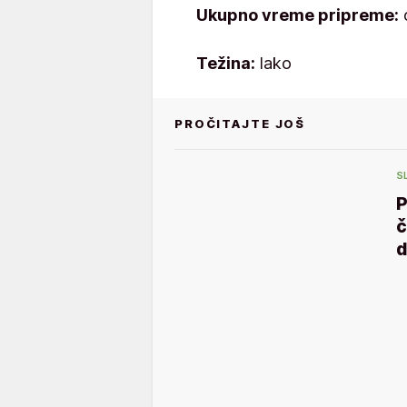
Ukupno vreme pripreme:
Težina:
lako
PROČITAJTE JOŠ
S
P
č
d