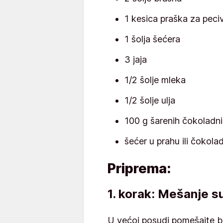
1 kesica praška za peci
1 šolja šećera
3 jaja
1/2 šolje mleka
1/2 šolje ulja
100 g šarenih čokoladn
šećer u prahu ili čokoladn
Priprema:
1. korak: Mešanje s
U većoj posudi pomešajte br