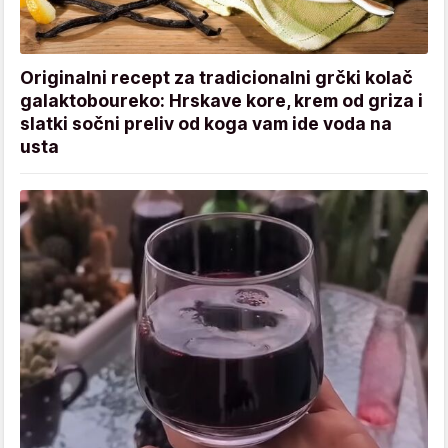
Originalni recept za tradicionalni grčki kolač
galaktoboureko: Hrskave kore, krem od griza i
slatki sočni preliv od koga vam ide voda na
usta