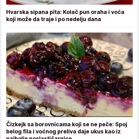
Hvarska sipana pita: Kolač pun oraha i voća
koji može da traje i po nedelju dana
Čizkejk sa borovnicama koji se ne peče: Spoj
belog fila i voćnog preliva daje ukus kao iz
najbolje poslastičarnice