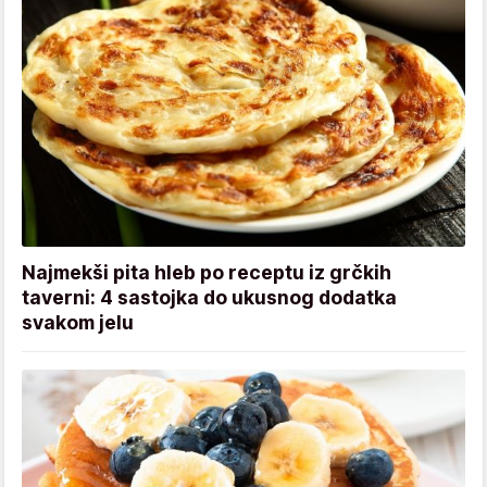
Najmekši pita hleb po receptu iz grčkih
taverni: 4 sastojka do ukusnog dodatka
svakom jelu