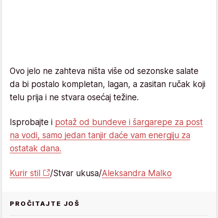
Ovo jelo ne zahteva ništa više od sezonske salate
da bi postalo kompletan, lagan, a zasitan ručak koji
telu prija i ne stvara osećaj težine.
Isprobajte i
potaž od bundeve i šargarepe za post
na vodi, samo jedan tanjir daće vam energiju za
ostatak dana.
Kurir stil
/Stvar ukusa/
Aleksandra Malko
PROČITAJTE JOŠ