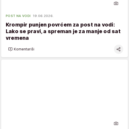
POST NA VODI
19.06.2026.
Krompir punjen povrćem za post na vodi:
Lako se pravi, a spreman je za manje od sat
vremena
Komentariši