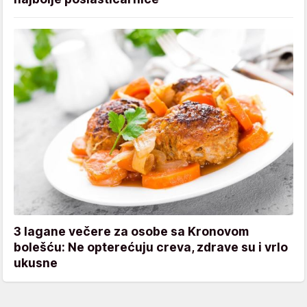
3 lagane večere za osobe sa Kronovom
bolešću: Ne opterećuju creva, zdrave su i vrlo
ukusne