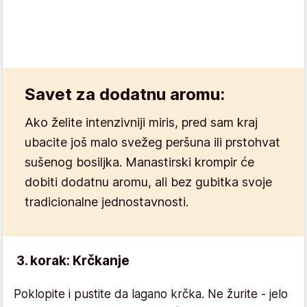
Savet za dodatnu aromu:
Ako želite intenzivniji miris, pred sam kraj
ubacite još malo svežeg peršuna ili prstohvat
sušenog bosiljka. Manastirski krompir će
dobiti dodatnu aromu, ali bez gubitka svoje
tradicionalne jednostavnosti.
3. korak: Krčkanje
Poklopite i pustite da lagano krčka. Ne žurite - jelo