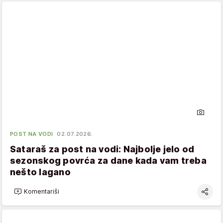
POST NA VODI
02.07.2026.
Sataraš za post na vodi: Najbolje jelo od
sezonskog povrća za dane kada vam treba
nešto lagano
Komentariši