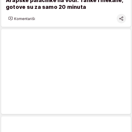
Arapske palačinke na vodi: Tanke i mekane,
gotove su za samo 20 minuta
Komentariši