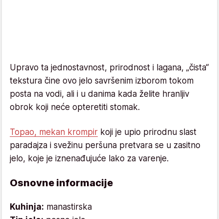
Upravo ta jednostavnost, prirodnost i lagana, „čista“
tekstura čine ovo jelo savršenim izborom tokom
posta na vodi, ali i u danima kada želite hranljiv
obrok koji neće opteretiti stomak.
Topao, mekan krompir
koji je upio prirodnu slast
paradajza i svežinu peršuna pretvara se u zasitno
jelo, koje je iznenađujuće lako za varenje.
Osnovne informacije
Kuhinja:
manastirska