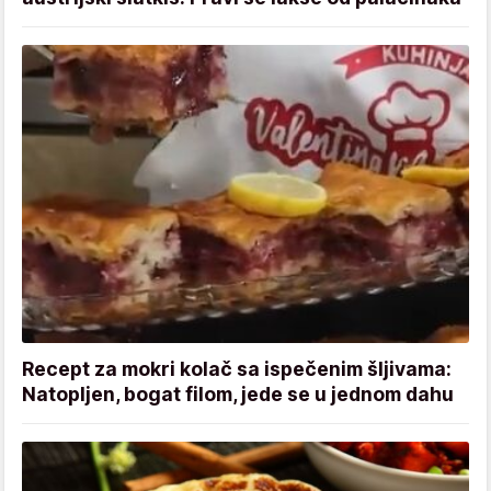
Recept za mokri kolač sa ispečenim šljivama:
Natopljen, bogat filom, jede se u jednom dahu