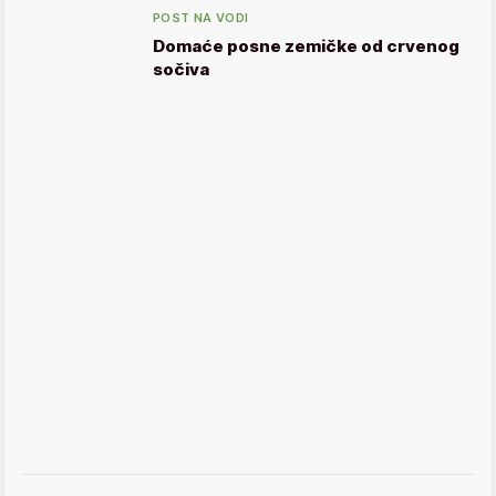
POST NA VODI
Domaće posne zemičke od crvenog
sočiva