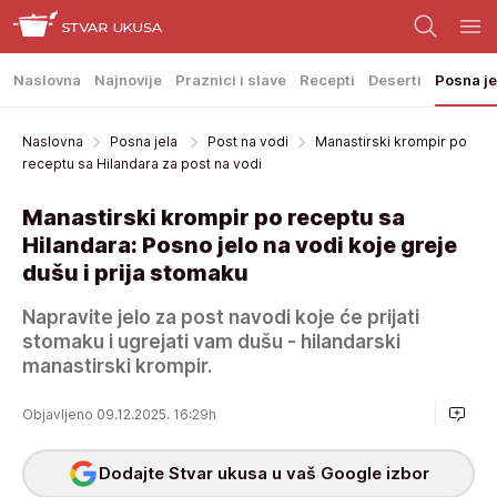
Naslovna
Najnovije
Praznici i slave
Recepti
Deserti
Posna je
Naslovna
Posna jela
Post na vodi
Manastirski krompir po
receptu sa Hilandara za post na vodi
Manastirski krompir po receptu sa
Hilandara: Posno jelo na vodi koje greje
dušu i prija stomaku
Napravite jelo za post navodi koje će prijati
stomaku i ugrejati vam dušu - hilandarski
manastirski krompir.
Objavljeno 09.12.2025. 16:29h
Dodajte Stvar ukusa u vaš Google izbor