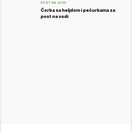
POST NA VODI
Čorba sa heljdom i pečurkama za
post na vodi