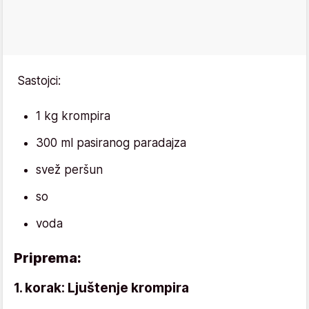
Sastojci:
1 kg krompira
300 ml pasiranog paradajza
svež peršun
so
voda
Priprema:
1. korak: Ljuštenje krompira