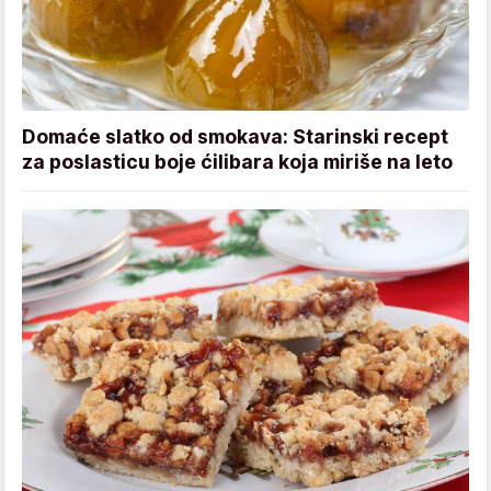
Domaće slatko od smokava: Starinski recept
za poslasticu boje ćilibara koja miriše na leto