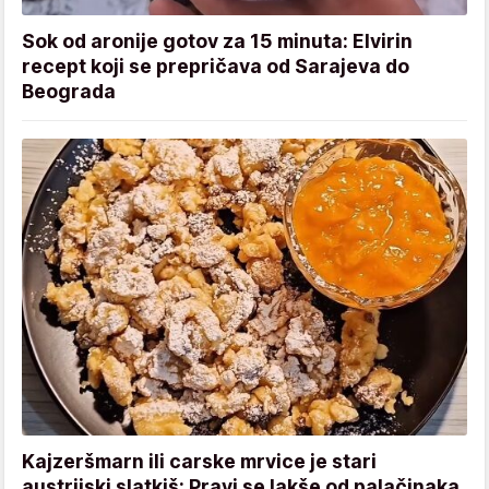
Sok od aronije gotov za 15 minuta: Elvirin
recept koji se prepričava od Sarajeva do
Beograda
Kajzeršmarn ili carske mrvice je stari
austrijski slatkiš: Pravi se lakše od palačinaka