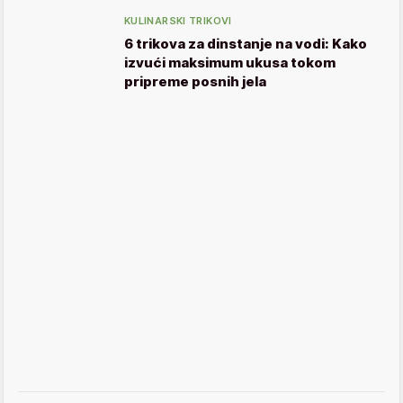
KULINARSKI TRIKOVI
6 trikova za dinstanje na vodi: Kako
izvući maksimum ukusa tokom
pripreme posnih jela