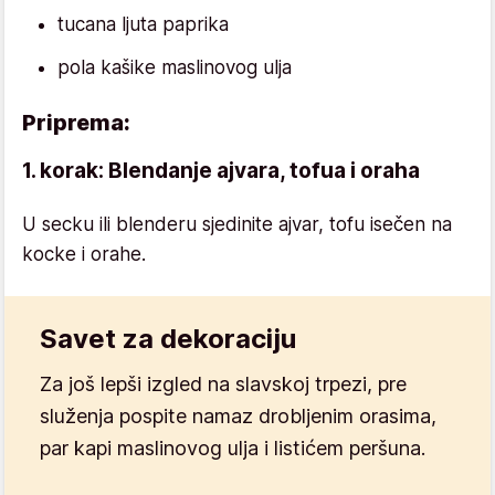
tucana ljuta paprika
pola kašike maslinovog ulja
Priprema:
1. korak: Blendanje ajvara, tofua i oraha
U secku ili blenderu sjedinite ajvar, tofu isečen na
kocke i orahe.
Savet za dekoraciju
Za još lepši izgled na slavskoj trpezi, pre
služenja pospite namaz drobljenim orasima,
par kapi maslinovog ulja i listićem peršuna.