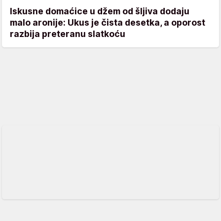
Iskusne domaćice u džem od šljiva dodaju
malo aronije: Ukus je čista desetka, a oporost
razbija preteranu slatkoću