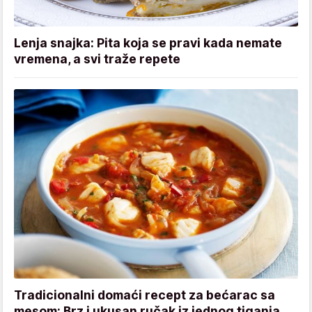
Lenja snajka: Pita koja se pravi kada nemate
vremena, a svi traže repete
Tradicionalni domaći recept za bećarac sa
mesom: Brz i ukusan ručak iz jednog tiganja