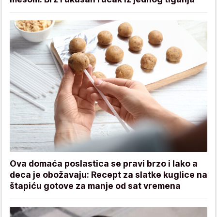
Ova domaća poslastica se pravi brzo i lako a
deca je obožavaju: Recept za slatke kuglice na
štapiću gotove za manje od sat vremena