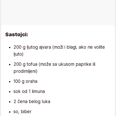
Sastojci:
200 g ljutog ajvara (moži i blagi, ako ne volite
ljuto)
200 g tofua (može sa ukusom paprike ili
prodimljeni)
100 g oraha
sok od 1 limuna
2 čena belog luka
so, biber