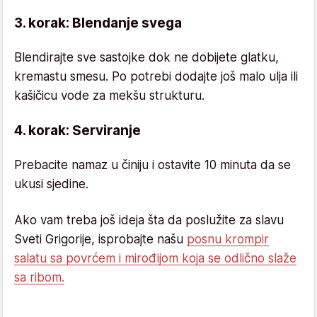
3. korak: Blendanje svega
Blendirajte sve sastojke dok ne dobijete glatku,
kremastu smesu. Po potrebi dodajte još malo ulja ili
kašičicu vode za mekšu strukturu.
4. korak: Serviranje
Prebacite namaz u činiju i ostavite 10 minuta da se
ukusi sjedine.
Ako vam treba još ideja šta da poslužite za slavu
Sveti Grigorije, isprobajte našu
posnu krompir
salatu sa povrćem i mirođijom koja se odlično slaže
sa ribom.