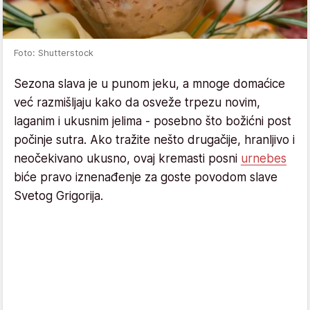
Foto: Shutterstock
Sezona slava je u punom jeku, a mnoge domaćice
već razmišljaju kako da osveže trpezu novim,
laganim i ukusnim jelima - posebno što božićni post
počinje sutra. Ako tražite nešto drugačije, hranljivo i
neočekivano ukusno, ovaj kremasti posni
urnebes
biće pravo iznenađenje za goste povodom slave
Svetog Grigorija.