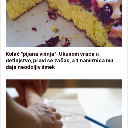
Kolač "pijana višnja": Ukusom vraća u
detinjstvo, pravi se začas, a 1 namirnica mu
daje neodoljiv šmek