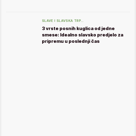
SLAVE I SLAVSKA TRP…
3 vrste posnih kuglica od jedne
smese: Idealno slavsko predjelo za
pripremu u poslednji čas