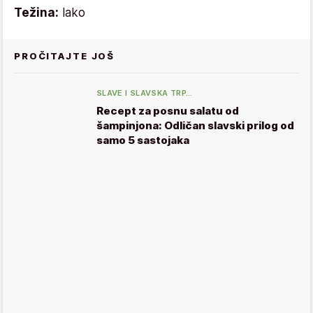
Težina:
lako
PROČITAJTE JOŠ
SLAVE I SLAVSKA TRP…
Recept za posnu salatu od
šampinjona: Odličan slavski prilog od
samo 5 sastojaka