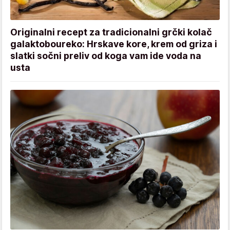
Originalni recept za tradicionalni grčki kolač
galaktoboureko: Hrskave kore, krem od griza i
slatki sočni preliv od koga vam ide voda na
usta