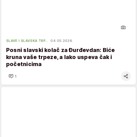
SLAVE I SLAVSKA TRP…
04.05.2026.
Posni slavski kolač za Đurđevdan: Biće
kruna vaše trpeze, a lako uspeva čak i
početnicima
1