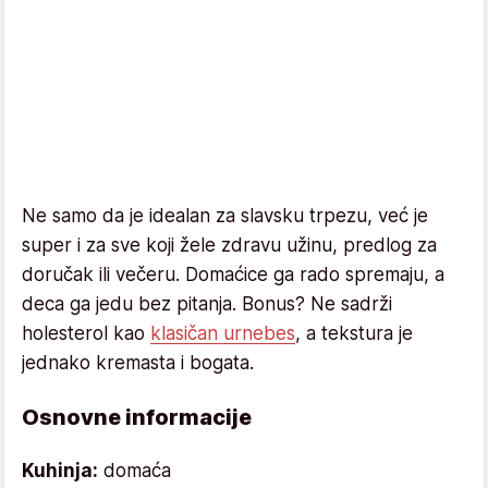
Ne samo da je idealan za slavsku trpezu, već je
super i za sve koji žele zdravu užinu, predlog za
doručak ili večeru. Domaćice ga rado spremaju, a
deca ga jedu bez pitanja. Bonus? Ne sadrži
holesterol kao
klasičan urnebes
, a tekstura je
jednako kremasta i bogata.
Osnovne informacije
Kuhinja:
domaća