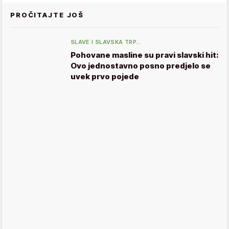
PROČITAJTE JOŠ
SLAVE I SLAVSKA TRP…
Pohovane masline su pravi slavski hit:
Ovo jednostavno posno predjelo se
uvek prvo pojede