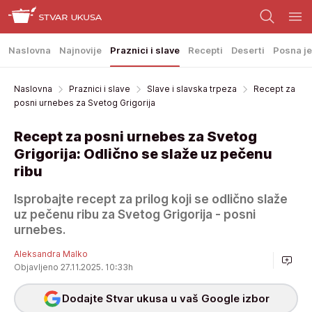
Naslovna
Najnovije
Praznici i slave
Recepti
Deserti
Posna je
Naslovna
Praznici i slave
Slave i slavska trpeza
Recept za
posni urnebes za Svetog Grigorija
Recept za posni urnebes za Svetog
Grigorija: Odlično se slaže uz pečenu
ribu
Isprobajte recept za prilog koji se odlično slaže
uz pečenu ribu za Svetog Grigorija - posni
urnebes.
Aleksandra Malko
Objavljeno 27.11.2025. 10:33h
Dodajte Stvar ukusa u vaš Google izbor