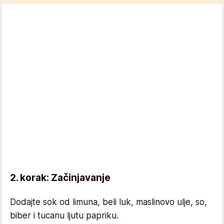
2. korak: Začinjavanje
Dodajte sok od limuna, beli luk, maslinovo ulje, so,
biber i tucanu ljutu papriku.