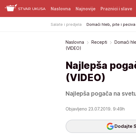
Naslovna
Najnovije
Praznici i slave
Salate i predjela
Domaći hleb, pite i peciva
Naslovna
Recepti
Domaći hle
(VIDEO)
Najlepša poga
(VIDEO)
Najlepša pogača na svetu
Objavljeno 23.07.2019. 9:49h
Dodajte S