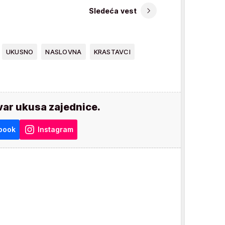
Sledeća vest
UKUSNO
NASLOVNA
KRASTAVCI
var ukusa zajednice.
book
Instagram