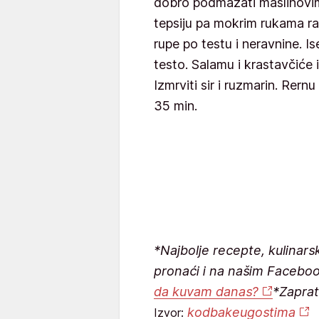
dobro podmazati maslinovim 
tepsiju pa mokrim rukama ra
rupe po testu i neravnine. Is
testo. Salamu i krastavčiće i
Izmrviti sir i ruzmarin. Rern
35 min.
*Najbolje recepte, kulinars
pronaći i na našim Facebo
da kuvam danas?
*Zaprat
kodbakeugostima
Izvor: