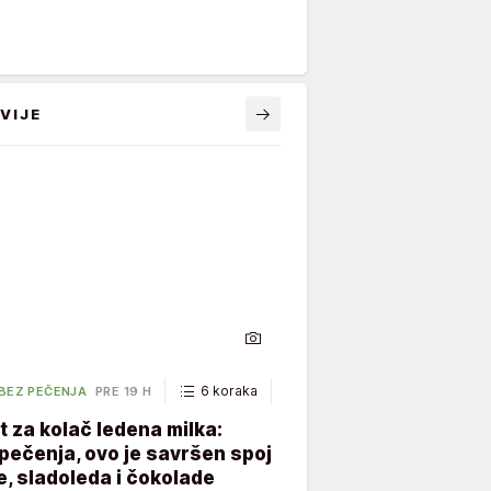
VIJE
6 koraka
40 minuta
 BEZ PEČENJA
PRE 19 H
 za kolač ledena milka:
ečenja, ovo je savršen spoj
, sladoleda i čokolade