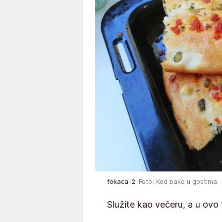
fokaca-2
Foto: Kod bake u gostima
Služite kao večeru, a u ovo 