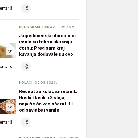
ntariši
KULINARSKI TRIKOVI
PRE 23 H
Jugoslovenske domaćice
imale su trik za ukusniju
čorbu: Pred sam kraj
kuvanja dodavale su ovo
ntariši
KOLAČI
07.08.2026.
Recept za kolač smetanik:
Ruski klasik u 3 sloja,
najviše će vas očarati fil
od pavlake i vanile
ntariši