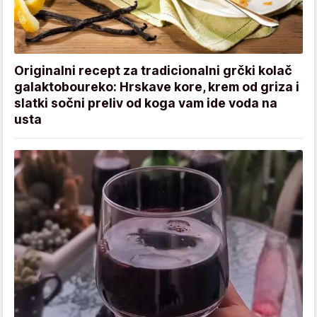
Originalni recept za tradicionalni grčki kolač
galaktoboureko: Hrskave kore, krem od griza i
slatki sočni preliv od koga vam ide voda na
usta