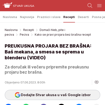
Naslovna
Najnovije
Praznici i slave
Recepti
Deserti
Posna je
Naslovna
Recepti
Domaći hleb, pite i
peciva
Peciva
Kako se pravi projara bez brašna recept
PREUKUSNA PROJARA BEZ BRAŠNA:
Baš mekana, a smesa se sprema u
blenderu (VIDEO)
Za doručak ili večeru pripremite preukusnu
projaru bez brašna.
Objavljeno 07.06.2023. 8:00h
Dodajte Stvar ukusa u vaš Google izbor