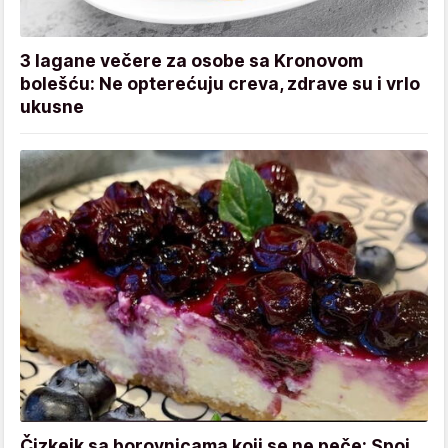
3 lagane večere za osobe sa Kronovom
bolešću: Ne opterećuju creva, zdrave su i vrlo
ukusne
Čizkejk sa borovnicama koji se ne peče: Spoj