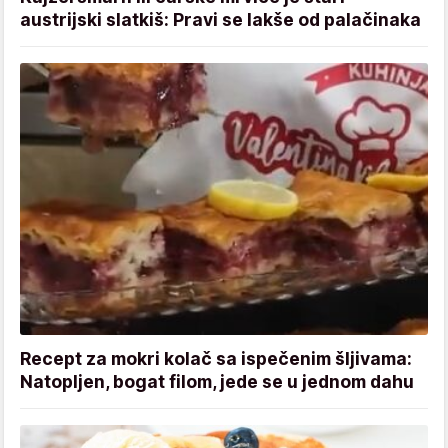
austrijski slatkiš: Pravi se lakše od palačinaka
Recept za mokri kolač sa ispečenim šljivama:
Natopljen, bogat filom, jede se u jednom dahu