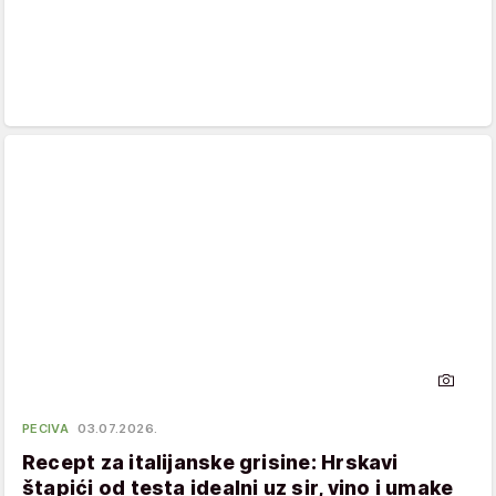
PECIVA
03.07.2026.
Recept za italijanske grisine: Hrskavi
štapići od testa idealni uz sir, vino i umake