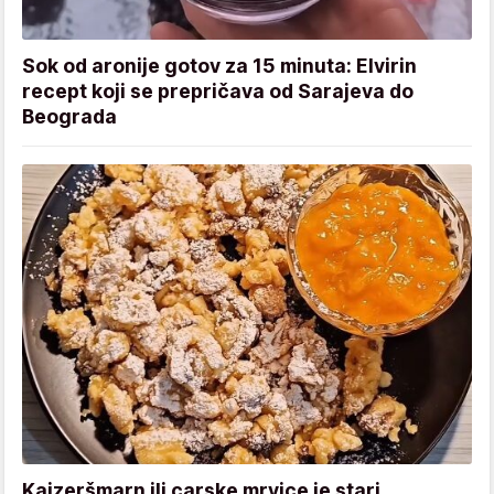
Sok od aronije gotov za 15 minuta: Elvirin
recept koji se prepričava od Sarajeva do
Beograda
Kajzeršmarn ili carske mrvice je stari