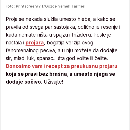
Foto: Printscreen/YT/Gözde Yemek Tarifleri
Proja se nekada služila umesto hleba, a kako se
pravila od svega par sastojaka, odlično je rešenje i
kada nemate ništa u špajzu i frižideru. Posle je
nastala i
projara
,
bogatija verzija ovog
fenomenalnog peciva, a u nju možete da dodajte
sir, mladi luk, spanać... šta god volite ili želite.
Donosimo vam i recept za preukusnu projaru
koja se pravi bez brašna, a umesto njega se
dodaje sočivo.
Uživajte!