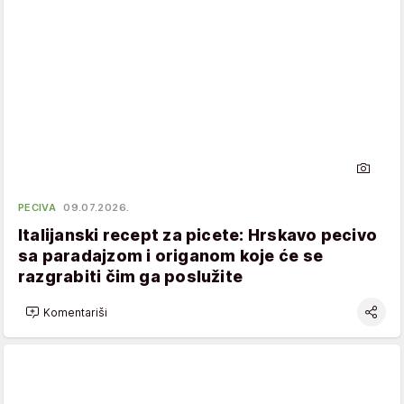
PECIVA
09.07.2026.
Italijanski recept za picete: Hrskavo pecivo
sa paradajzom i origanom koje će se
razgrabiti čim ga poslužite
Komentariši