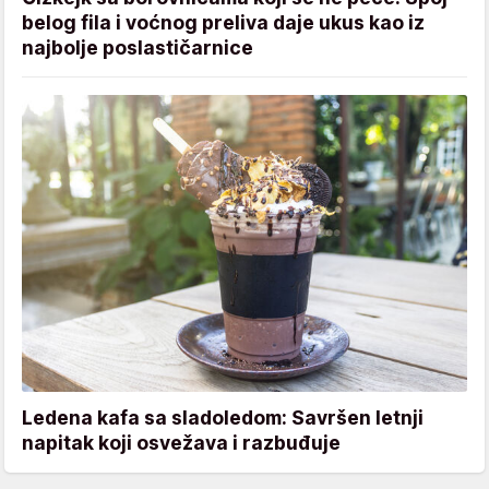
belog fila i voćnog preliva daje ukus kao iz
najbolje poslastičarnice
Ledena kafa sa sladoledom: Savršen letnji
napitak koji osvežava i razbuđuje