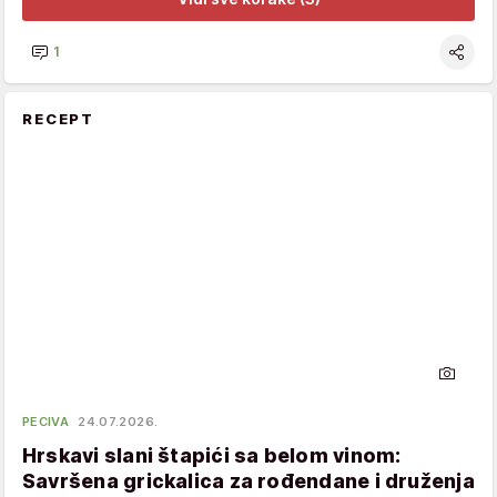
1
RECEPT
PECIVA
24.07.2026.
Hrskavi slani štapići sa belom vinom:
Savršena grickalica za rođendane i druženja