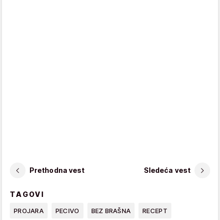
Prethodna vest
Sledeća vest
TAGOVI
PROJARA
PECIVO
BEZ BRAŠNA
RECEPT