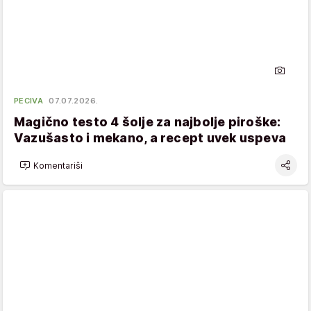
PECIVA
07.07.2026.
Magično testo 4 šolje za najbolje piroške:
Vazušasto i mekano, a recept uvek uspeva
Komentariši