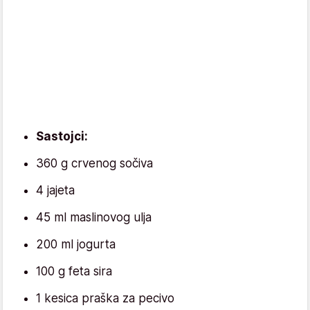
Sastojci:
360 g crvenog sočiva
4 jajeta
45 ml maslinovog ulja
200 ml jogurta
100 g feta sira
1 kesica praška za pecivo