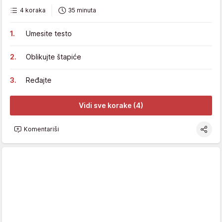
4 koraka
35 minuta
Umesite testo
Oblikujte štapiće
Ređajte
Vidi sve korake (4)
Komentariši