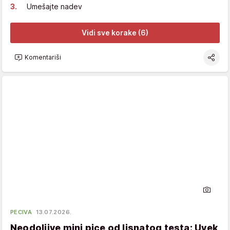
Umešajte nadev
Vidi sve korake (6)
Komentariši
PECIVA
13.07.2026.
Neodoljive mini pice od lisnatog testa: Uvek