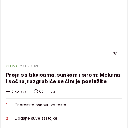
PECIVA
22.07.2026.
Proja sa tikvicama, šunkom i sirom: Mekana
i sočna, razgrabiće se čim je poslužite
6 koraka
60 minuta
Pripremite osnovu za testo
Dodajte suve sastojke