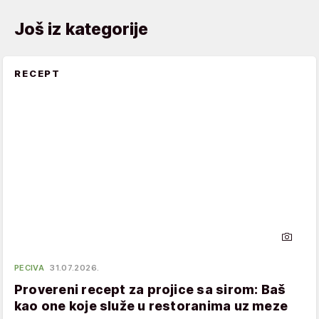
Još iz kategorije
RECEPT
PECIVA
31.07.2026.
Provereni recept za projice sa sirom: Baš
kao one koje služe u restoranima uz meze