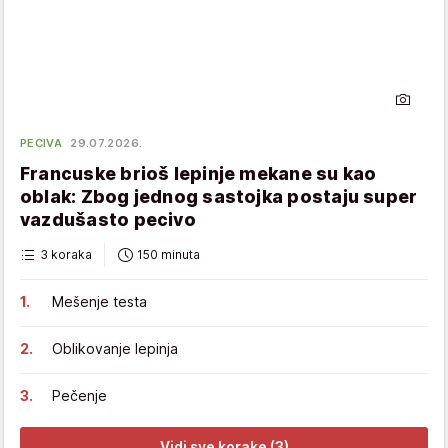
PECIVA
29.07.2026.
Francuske brioš lepinje mekane su kao
oblak: Zbog jednog sastojka postaju super
vazdušasto pecivo
3 koraka
150 minuta
Mešenje testa
Oblikovanje lepinja
Pečenje
Vidi sve korake (3)