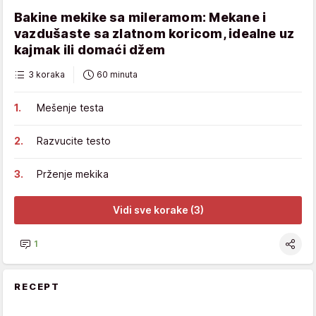
Bakine mekike sa mileramom: Mekane i
vazdušaste sa zlatnom koricom, idealne uz
kajmak ili domaći džem
3 koraka
60 minuta
Mešenje testa
Razvucite testo
Prženje mekika
Vidi sve korake (3)
1
RECEPT