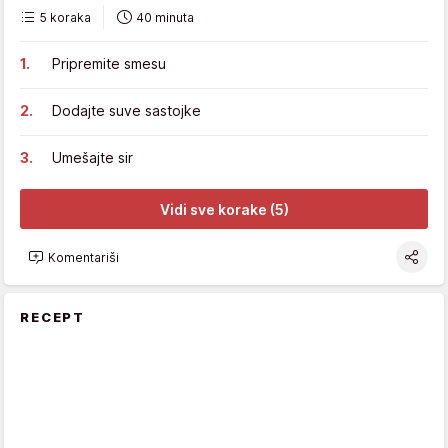
5 koraka
40 minuta
Pripremite smesu
Dodajte suve sastojke
Umešajte sir
Vidi sve korake (5)
Komentariši
RECEPT