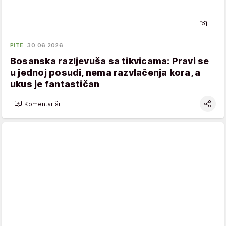
PITE
30.06.2026.
Bosanska razljevuša sa tikvicama: Pravi se
u jednoj posudi, nema razvlačenja kora, a
ukus je fantastičan
Komentariši