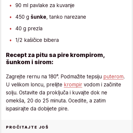
90 ml pavlake za kuvanje
450 g
šunke
, tanko narezane
40 g prezla
1/2 kašičice bibera
Recept za pitu sa pire krompirom,
šunkom i sirom:
Zagrejte rernu na 180°. Podmažite tepsiju
puterom
.
U velikom loncu, prelijte
krompir
vodom i začinite
solju. Ostavite da proključa i kuvajte dok ne
omekša, 20 do 25 minuta. Ocedite, a zatim
ispasirajte da dobijete pire.
PROČITAJTE JOŠ