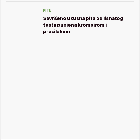
PITE
Savršeno ukusna pita od lisnatog
testa punjena krompirom i
prazilukom