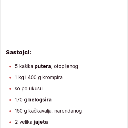
Sastojci:
5 kašika
putera
, otopljenog
1 kg i 400 g krompira
so po ukusu
170 g
belog
sira
150 g kačkavalja, narendanog
2 velika
jajeta