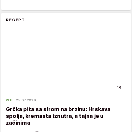
RECEPT
PITE
25.07.2026.
Grčka pita sa sirom na brzinu: Hrskava
spolja, kremasta iznutra, a tajna je u
začinima