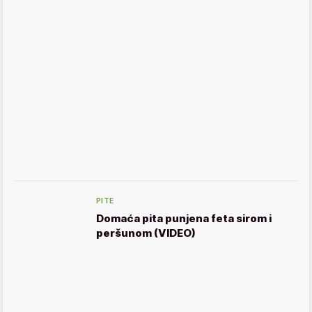
PITE
Domaća pita punjena feta sirom i
peršunom (VIDEO)