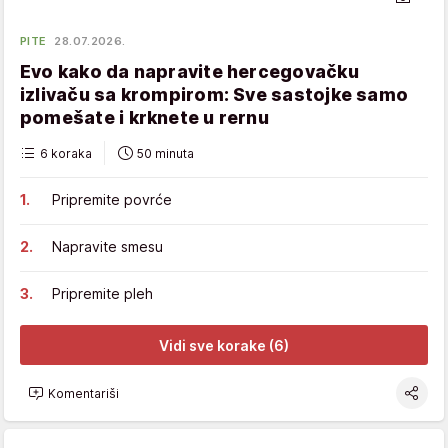
PITE
28.07.2026.
Evo kako da napravite hercegovačku
izlivaču sa krompirom: Sve sastojke samo
pomešate i krknete u rernu
6 koraka
50 minuta
Pripremite povrće
Napravite smesu
Pripremite pleh
Vidi sve korake (6)
Komentariši