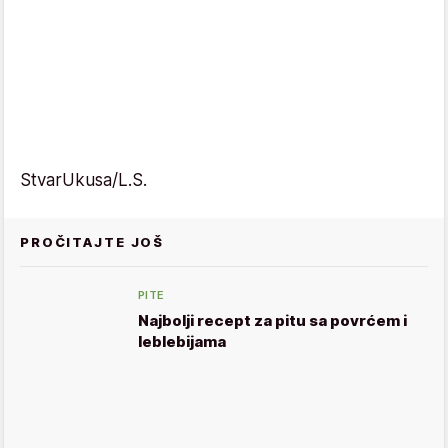
StvarUkusa/L.S.
PROČITAJTE JOŠ
PITE
Najbolji recept za pitu sa povrćem i
leblebijama