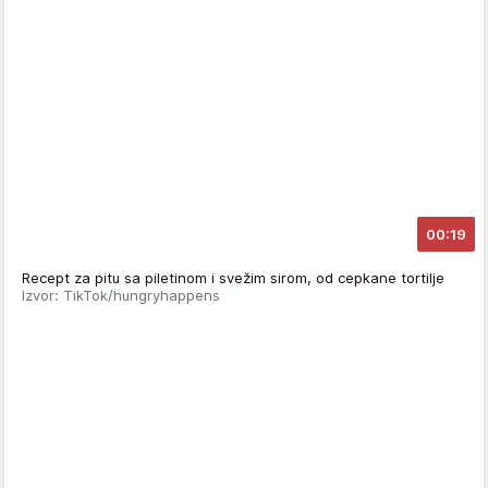
00:19
Recept za pitu sa piletinom i svežim sirom, od cepkane tortilje
Izvor: TikTok/hungryhappens