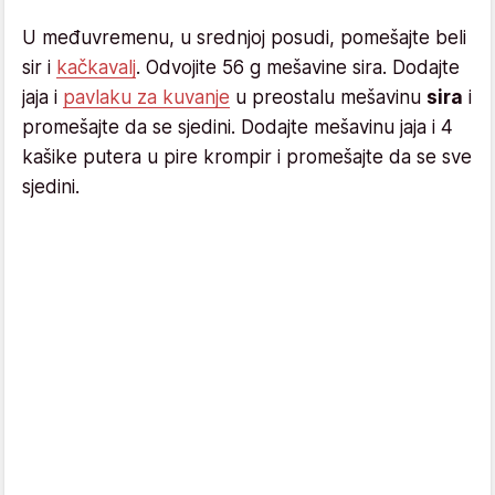
U međuvremenu, u srednjoj posudi, pomešajte beli
sir i
kačkavalj
. Odvojite 56 g mešavine sira. Dodajte
jaja i
pavlaku za kuvanje
u preostalu mešavinu
sira
i
promešajte da se sjedini. Dodajte mešavinu jaja i 4
kašike putera u pire krompir i promešajte da se sve
sjedini.