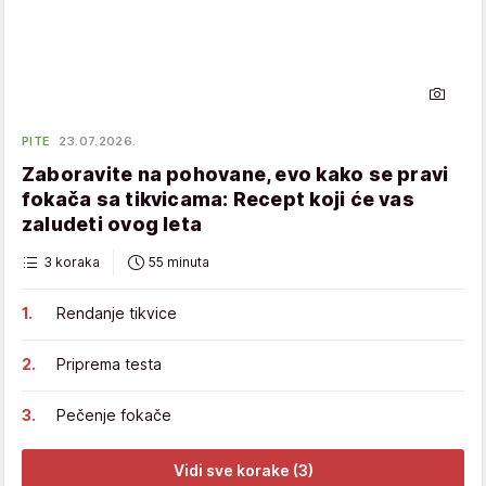
PITE
23.07.2026.
Zaboravite na pohovane, evo kako se pravi
fokača sa tikvicama: Recept koji će vas
zaludeti ovog leta
3 koraka
55 minuta
Rendanje tikvice
Priprema testa
Pečenje fokače
Vidi sve korake (3)