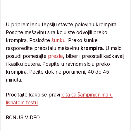
U pripremljenu tepsiju stavite polovinu krompira.
Pospite mešavinu sira koju ste odvojili preko
krompira. Posložite
šunku
. Preko šunke
rasporedite preostalu mešavinu
krompira
. U maloj
posudi pomešajte
prezle
, biber i preostali kačkavalj
i kašiku putera. Pospite u ravnom sloju preko
krompira. Pecite dok ne porumeni, 40 do 45
minuta.
Pročitajte kako se pravi
pita sa šampinjonima u
lisnatom testu
BONUS VIDEO