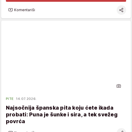
Komentariši
PITE
14.07.2026.
Najsočnija španska pita koju ćete ikada
probati: Puna je šunke i sira, a tek svežeg
povrća