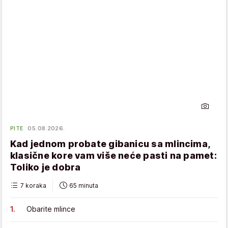
PITE
05.08.2026.
Kad jednom probate gibanicu sa mlincima,
klasične kore vam više neće pasti na pamet:
Toliko je dobra
7 koraka
65 minuta
Obarite mlince