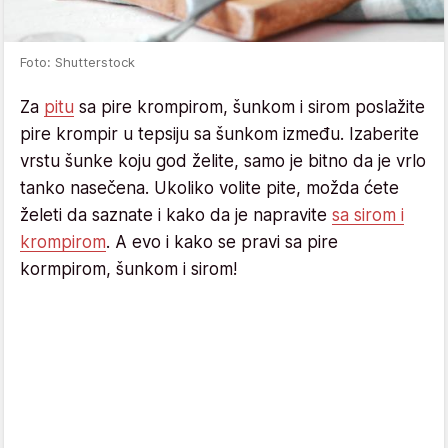
Foto: Shutterstock
Za
pitu
sa pire krompirom, šunkom i sirom poslažite
pire krompir u tepsiju sa šunkom između. Izaberite
vrstu šunke koju god želite, samo je bitno da je vrlo
tanko nasečena. Ukoliko volite pite, možda ćete
želeti da saznate i kako da je napravite
sa sirom i
krompirom
. A evo i kako se pravi sa pire
kormpirom, šunkom i sirom!