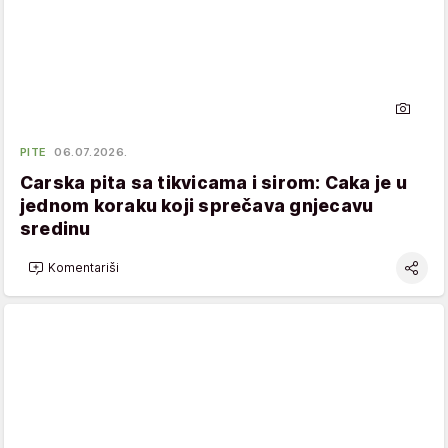
PITE
06.07.2026.
Carska pita sa tikvicama i sirom: Caka je u
jednom koraku koji sprečava gnjecavu
sredinu
Komentariši