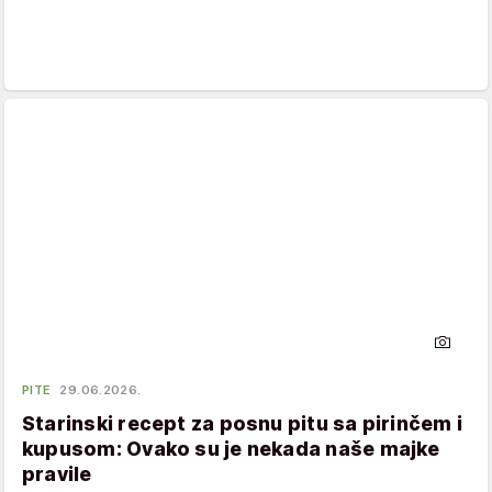
PITE
29.06.2026.
Starinski recept za posnu pitu sa pirinčem i
kupusom: Ovako su je nekada naše majke
pravile