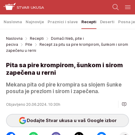
Naslovna
Najnovije
Praznici i slave
Recepti
Deserti
Posna je
Naslovna
Recepti
Domaći hleb, pite i
peciva
Pite
Recept za pitu sa pire krompirom, šunkom i sirom
zapečenu u rerni
Pita sa pire krompirom, šunkom i sirom
zapečena u rerni
Mekana pita od pire krompira sa slojem šunke
posuta je prezlom i sirom i zapečena.
Objavljeno 20.06.2024. 10:30h
Dodajte Stvar ukusa u vaš Google izbor