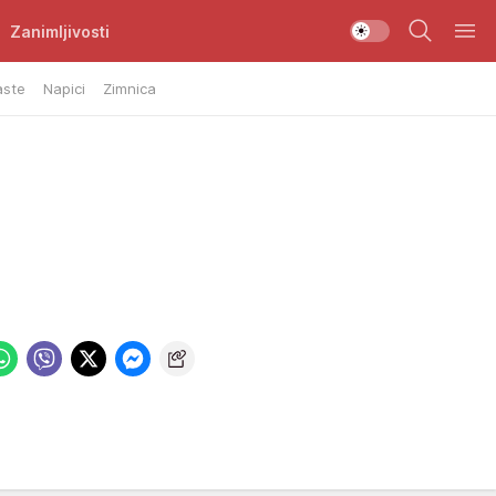
Zanimljivosti
aste
Napici
Zimnica