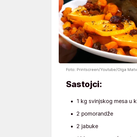
Foto: Printscreen/Youtube/Olga Mat
Sastojci:
1 kg svinjskog mesa u
2 pomorandže
2 jabuke