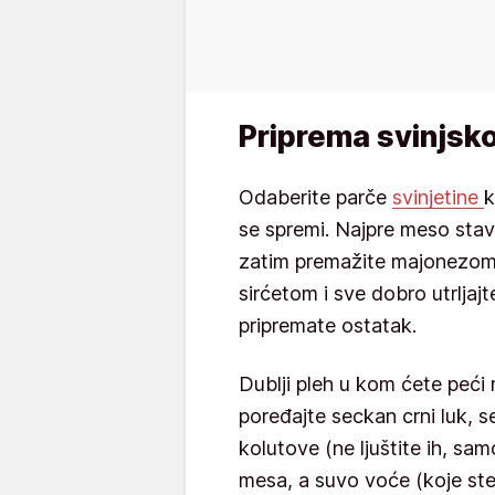
Priprema svinjsk
Odaberite parče
svinjetine
k
se spremi. Najpre meso stavi
zatim premažite majonezom 
sirćetom i sve dobro utrljaj
pripremate ostatak.
Dublji pleh u kom ćete peći 
poređajte seckan crni luk, 
kolutove (ne ljuštite ih, s
mesa, a suvo voće (koje ste 