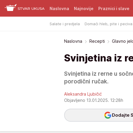
Naslovna
Najnovije
Praznici i slave
Salate i predjela
Domaći hleb, pite i peciva
Naslovna
Recepti
Glavno jel
Svinjetina iz 
Svinjetina iz rerne u sočn
porodični ručak.
Aleksandra Ljubičić
Objavljeno 13.01.2025. 12:28h
Dodajte S