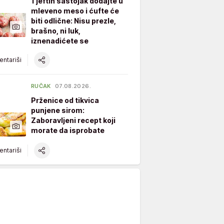
1 jeftin sastojak dodajte u
mleveno meso i ćufte će
biti odlične: Nisu prezle,
brašno, ni luk,
iznenadićete se
ntariši
RUČAK
07.08.2026.
Prženice od tikvica
punjene sirom:
Zaboravljeni recept koji
morate da isprobate
ntariši