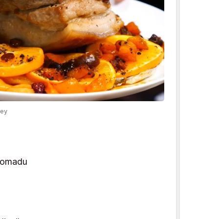
vey
 komadu