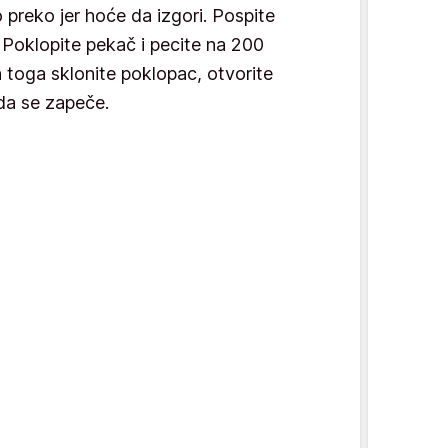
 preko jer hoće da izgori. Pospite
. Poklopite pekač i pecite na 200
 toga sklonite poklopac, otvorite
a da se zapeče.