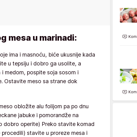
og mesa u marinadi:
Kome
oje ima i masnoću, biće ukusnije kada
te u tepsiju i dobro ga usolite, a
i medom, pospite soja sosom i
te. Ostavite meso sa strane dok
Kome
meso obložite alu folijom pa po dnu
seckane jabuke i pomorandže na
amo dobro operite) Preko stavite komad
procedili) stavite u proreze mesa i