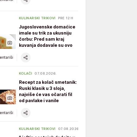
KULINARSKI TRIKOVI
PRE 12 H
Jugoslovenske domaćice
imale su trik za ukusniju
čorbu: Pred sam kraj
kuvanja dodavale su ovo
ntariši
KOLAČI
07.08.2026.
Recept za kolač smetanik:
Ruski klasik u 3 sloja,
najviše će vas očarati fil
od pavlake i vanile
ntariši
KULINARSKI TRIKOVI
07.08.2026.