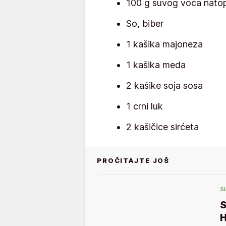
100 g suvog voća natop
So, biber
1 kašika majoneza
1 kašika meda
2 kašike soja sosa
1 crni luk
2 kašičice sirćeta
PROČITAJTE JOŠ
S
S
H