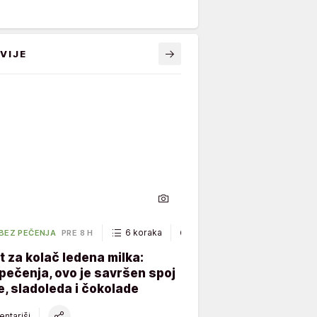
VIJE
6 koraka
40 minuta
 BEZ PEČENJA
PRE 8 H
 za kolač ledena milka:
ečenja, ovo je savršen spoj
, sladoleda i čokolade
ntariši