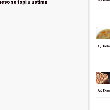
eso se topi u ustima
Kome
Kome