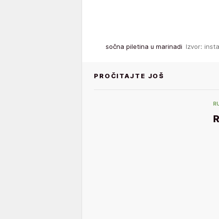
sočna piletina u marinadi
Izvor: in
PROČITAJTE JOŠ
R
R