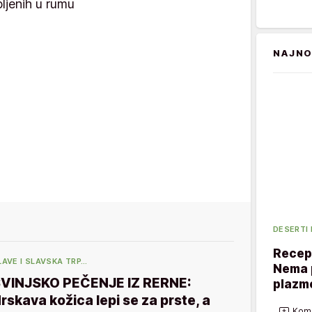
ljenih u rumu
NAJNO
DESERTI
Recept
LAVE I SLAVSKA TRP…
Nema p
VINJSKO PEČENJE IZ RERNE:
plazme
rskava kožica lepi se za prste, a
Kome