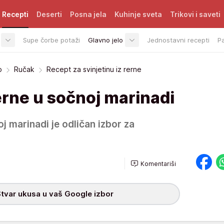
Recepti
Deserti
Posna jela
Kuhinje sveta
Trikovi i saveti
Supe čorbe potaži
Glavno jelo
Jednostavni recepti
P
o
Ručak
Recept za svinjetinu iz rerne
rerne u sočnoj marinadi
oj marinadi je odličan izbor za
Komentariši
tvar ukusa u vaš Google izbor