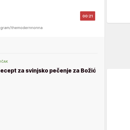
00:21
stagram/themodernnonna
UČAK
ecept za svinjsko pečenje za Božić