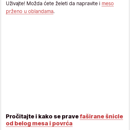
Uživajte! Možda ćete želeti da napravite i
meso
prženo u oblandama
.
Pročitajte i kako se prave
faširane šnicle
od belog mesa i povrća