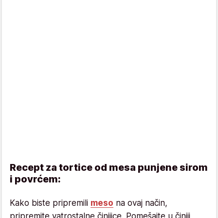
Recept za tortice od mesa punjene sirom
i povrćem:
Kako biste pripremili
meso
na ovaj način,
pripremite vatrostalne činijice. Pomešajte u činiji