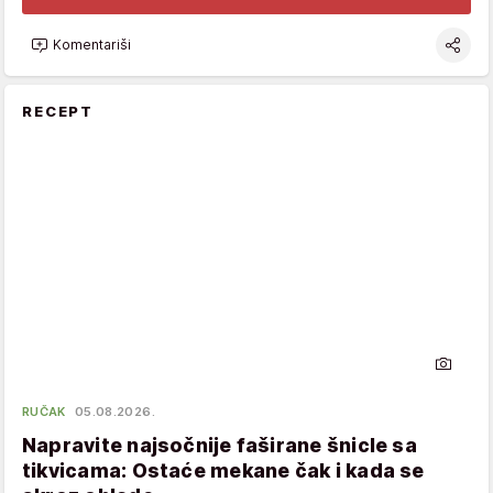
Komentariši
RECEPT
RUČAK
05.08.2026.
Napravite najsočnije faširane šnicle sa
tikvicama: Ostaće mekane čak i kada se