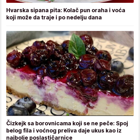
Hvarska sipana pita: Kolač pun oraha i voća
koji može da traje i po nedelju dana
Čizkejk sa borovnicama koji se ne peče: Spoj
belog fila i voćnog preliva daje ukus kao iz
najbolje poslastičarnice