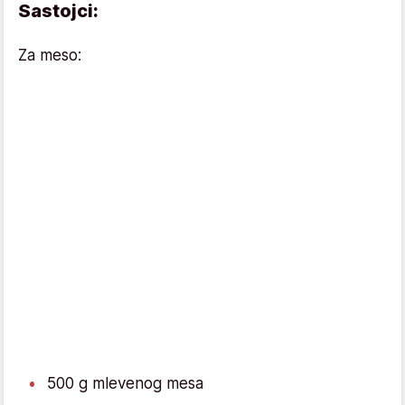
Sastojci:
Za meso:
500 g mlevenog mesa