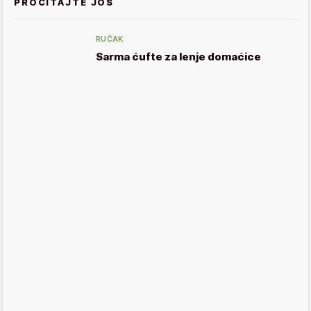
PROČITAJTE JOŠ
RUČAK
Sarma ćufte za lenje domaćice