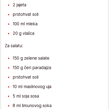
2 jajeta
prstohvat soli
100 ml mleka
20 g vlašca
Za salatu:
150 g zelene salate
150 g čeri paradajza
prstohvat soli
10 ml maslinovog uja
5 ml soja sosa
8 ml limunovog soka