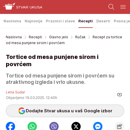
Naslovna
Najnovije
Praznici i slave
Recepti
Deserti
Posna je
Naslovna
Recepti
Glavno jelo
Ručak
Recept za tortice
od mesa punjene sirom i povrćem
Tortice od mesa punjene sirom i
povrćem
Tortice od mesa punjene sirom i povrćem su
atraktivnog izgleda i vrlo ukusne.
Lena Sudar
Objavljeno 19.03.2025. 12:40h
Dodajte Stvar ukusa u vaš Google izbor