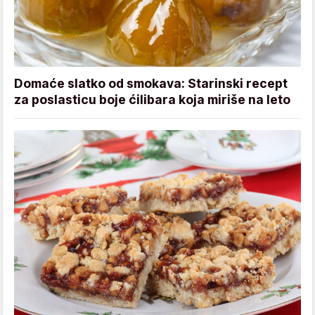
Domaće slatko od smokava: Starinski recept
za poslasticu boje ćilibara koja miriše na leto