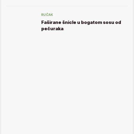
RUČAK
Faširane šnicle u bogatom sosu od
pečuraka