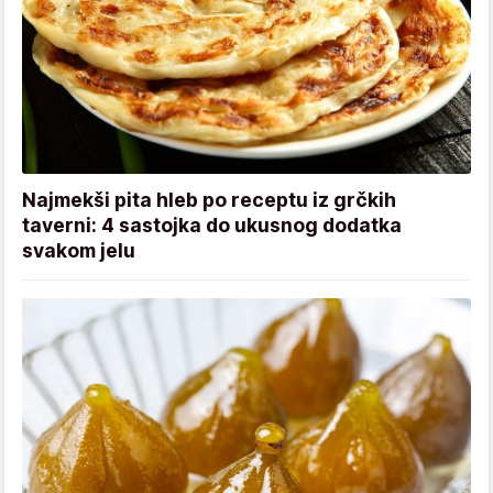
Najmekši pita hleb po receptu iz grčkih
taverni: 4 sastojka do ukusnog dodatka
svakom jelu