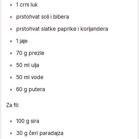
1 crni luk
prstohvat soli i bibera
prstohvat slatke paprike i korijandera
1 jaje
70 g prezle
50 ml ulja
50 ml vode
60 g putera
Za fil:
100 g sira
30 g čeri paradajza