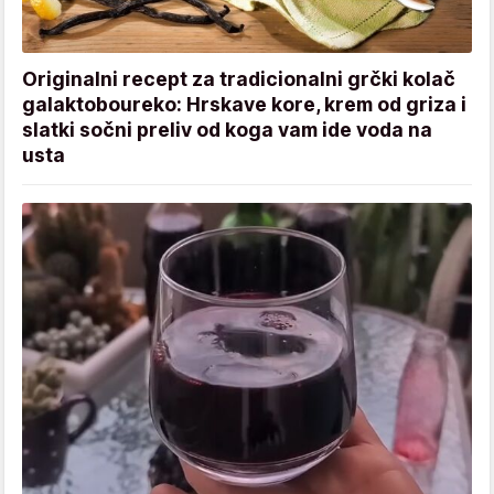
Originalni recept za tradicionalni grčki kolač
galaktoboureko: Hrskave kore, krem od griza i
slatki sočni preliv od koga vam ide voda na
usta