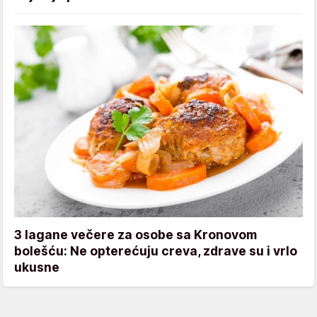
3 lagane večere za osobe sa Kronovom
bolešću: Ne opterećuju creva, zdrave su i vrlo
ukusne