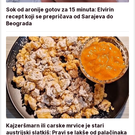
Sok od aronije gotov za 15 minuta: Elvirin
recept koji se prepričava od Sarajeva do
Beograda
Kajzeršmarn ili carske mrvice je stari
austrijski slatkiš: Pravi se lakše od palačinaka