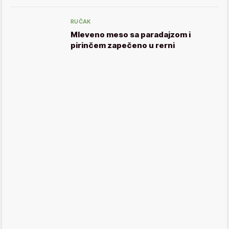
RUČAK
Mleveno meso sa paradajzom i
pirinčem zapečeno u rerni