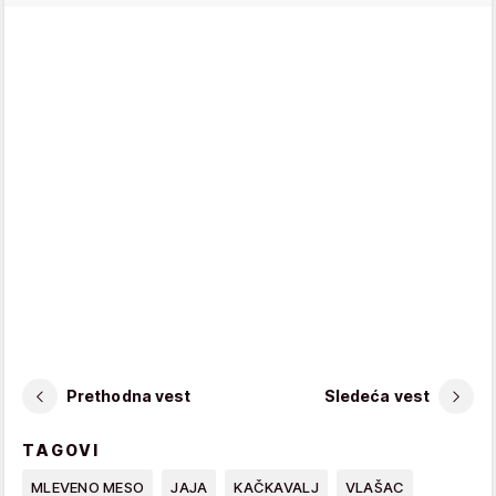
Prethodna vest
Sledeća vest
TAGOVI
MLEVENO MESO
JAJA
KAČKAVALJ
VLAŠAC