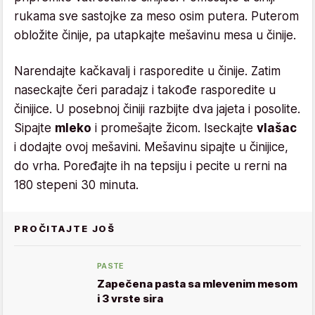
rukama sve sastojke za meso osim putera. Puterom
obložite činije, pa utapkajte mešavinu mesa u činije.
Narendajte kačkavalj i rasporedite u činije. Zatim
naseckajte čeri paradajz i takođe rasporedite u
činijice. U posebnoj činiji razbijte dva jajeta i posolite.
Sipajte
mleko
i promešajte žicom. Iseckajte
vlašac
i dodajte ovoj mešavini. Mešavinu sipajte u činijice,
do vrha. Poređajte ih na tepsiju i pecite u rerni na
180 stepeni 30 minuta.
PROČITAJTE JOŠ
PASTE
Zapečena pasta sa mlevenim mesom
i 3 vrste sira