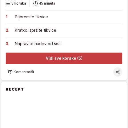
5 koraka
45 minuta
Pripremite tikvice
Kratko ispržite tikvice
Napravite nadev od sira
Vidi sve korake (5)
Komentariši
RECEPT