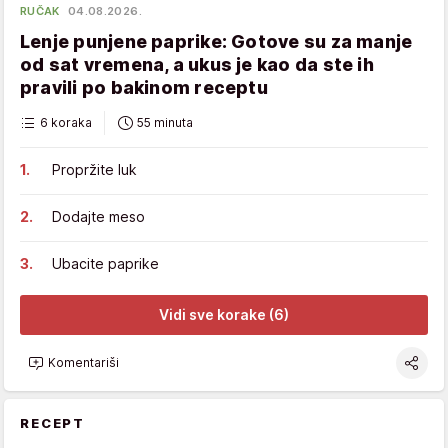
RUČAK
04.08.2026.
Lenje punjene paprike: Gotove su za manje
od sat vremena, a ukus je kao da ste ih
pravili po bakinom receptu
6 koraka
55 minuta
Propržite luk
Dodajte meso
Ubacite paprike
Vidi sve korake (6)
Komentariši
RECEPT