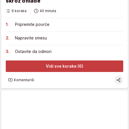
skroz ohlade
6 koraka
40 minuta
Pripremite povrće
Napravite smesu
Ostavite da odmori
Vidi sve korake (6)
Komentariši