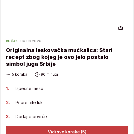
RUČAK
06.08.2026.
Originalna leskovačka mućkalica: Stari
recept zbog kojeg je ovo jelo postalo
simbol juga Srbije
5 koraka
90 minuta
Ispecite meso
Pripremite luk
Dodajte povrće
Vidi sve korake (5)