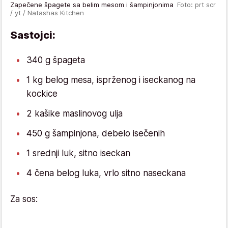
Zapečene špagete sa belim mesom i šampinjonima
Foto: prt scr
/ yt / Natashas Kitchen
Sastojci:
340 g špageta
1 kg belog mesa, isprženog i iseckanog na
kockice
2 kašike maslinovog ulja
450 g šampinjona, debelo isečenih
1 srednji luk, sitno iseckan
4 čena belog luka, vrlo sitno naseckana
Za sos: