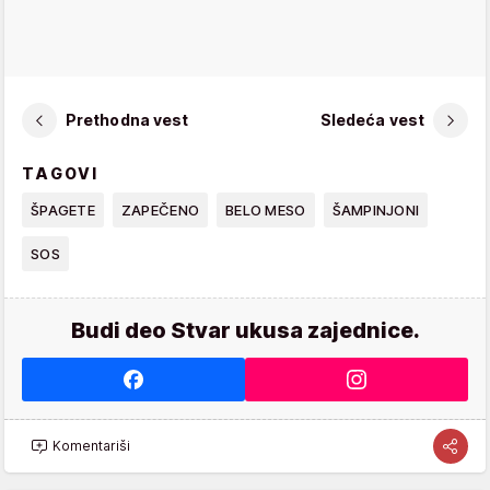
Prethodna vest
Sledeća vest
TAGOVI
ŠPAGETE
ZAPEČENO
BELO MESO
ŠAMPINJONI
SOS
Budi deo Stvar ukusa zajednice.
Komentariši