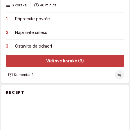
6 koraka
40 minuta
Pripremite povrće
Napravite smesu
Ostavite da odmori
Vidi sve korake (6)
Komentariši
RECEPT