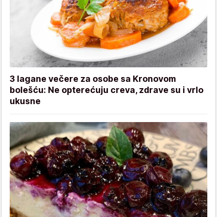
3 lagane večere za osobe sa Kronovom
bolešću: Ne opterećuju creva, zdrave su i vrlo
ukusne