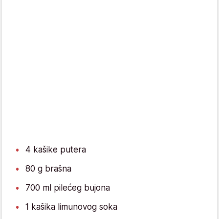
4 kašike putera
80 g brašna
700 ml pilećeg bujona
1 kašika limunovog soka