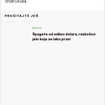
StvarUkusa
PROČITAJTE JOŠ
PASTE
Špagete od milion dolara, raskošno
jelo koje se lako pravi