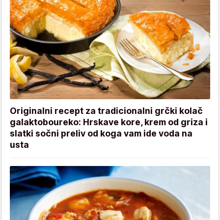
Originalni recept za tradicionalni grčki kolač
galaktoboureko: Hrskave kore, krem od griza i
slatki sočni preliv od koga vam ide voda na
usta