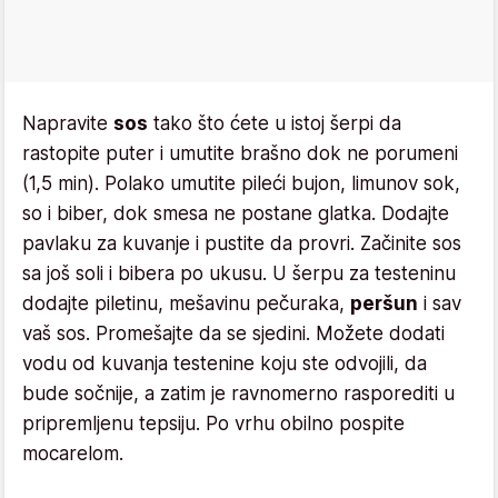
Napravite
sos
tako što ćete u istoj šerpi da
rastopite puter i umutite brašno dok ne porumeni
(1,5 min). Polako umutite pileći bujon, limunov sok,
so i biber, dok smesa ne postane glatka. Dodajte
pavlaku za kuvanje i pustite da provri. Začinite sos
sa još soli i bibera po ukusu. U šerpu za testeninu
dodajte piletinu, mešavinu pečuraka,
peršun
i sav
vaš sos. Promešajte da se sjedini. Možete dodati
vodu od kuvanja testenine koju ste odvojili, da
bude sočnije, a zatim je ravnomerno rasporediti u
pripremljenu tepsiju. Po vrhu obilno pospite
mocarelom.