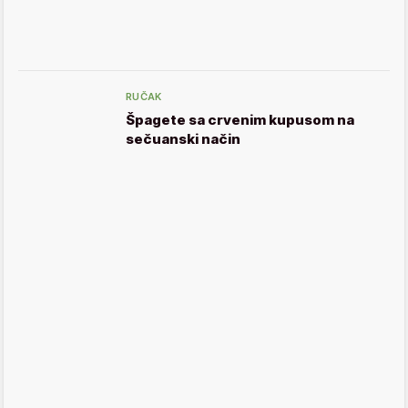
RUČAK
Špagete sa crvenim kupusom na
sečuanski način