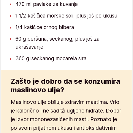
470 ml pavlake za kuvanje
1 1/2 kašičica morske soli, plus još po ukusu
1/4 kašičice crnog bibera
60 g peršuna, seckanog, plus još za
ukrašavanje
360 g iseckanog mocarela sira
Zašto je dobro da se konzumira
maslinovo ulje?
Maslinovo ulje obiluje zdravim mastima. Vrlo
je kalorično i ne sadrži ugljene hidrate. Dobar
je izvor mononezasićenih masti. Poznato je
po svom prijatnom ukusu i antioksidativnim