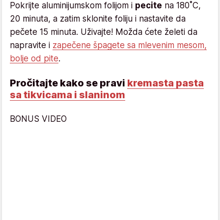
Pokrijte aluminijumskom folijom i
pecite
na 180˚C,
20 minuta, a zatim sklonite foliju i nastavite da
pečete 15 minuta. Uživajte! Možda ćete želeti da
napravite i
zapečene špagete sa mlevenim mesom,
bolje od pite
.
Pročitajte kako se pravi
kremasta pasta
sa tikvicama i slaninom
BONUS VIDEO