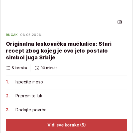
RUČAK
06.08.2026.
Originalna leskovačka mućkalica: Stari
recept zbog kojeg je ovo jelo postalo
simbol juga Srbije
5 koraka
90 minuta
Ispecite meso
Pripremite luk
Dodajte povrće
Vidi sve korake (5)