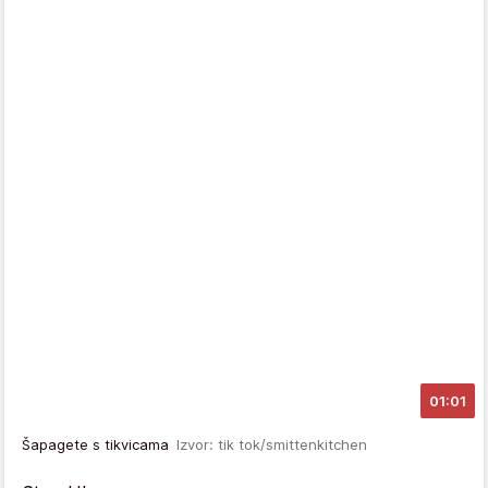
01:01
Šapagete s tikvicama
Izvor: tik tok/smittenkitchen