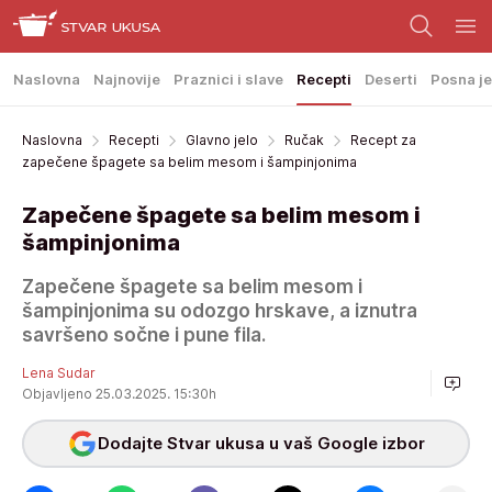
Naslovna
Najnovije
Praznici i slave
Recepti
Deserti
Posna je
Naslovna
Recepti
Glavno jelo
Ručak
Recept za
zapečene špagete sa belim mesom i šampinjonima
Zapečene špagete sa belim mesom i
šampinjonima
Zapečene špagete sa belim mesom i
šampinjonima su odozgo hrskave, a iznutra
savršeno sočne i pune fila.
Lena Sudar
Objavljeno 25.03.2025. 15:30h
Dodajte Stvar ukusa u vaš Google izbor