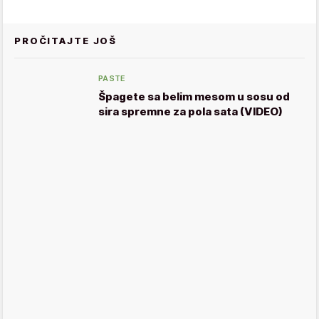
PROČITAJTE JOŠ
PASTE
Špagete sa belim mesom u sosu od
sira spremne za pola sata (VIDEO)