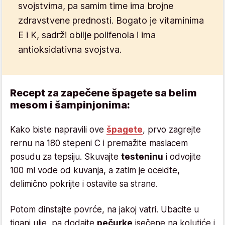
svojstvima, pa samim time ima brojne
zdravstvene prednosti. Bogato je vitaminima
E i K, sadrži obilje polifenola i ima
antioksidativna svojstva.
Recept za zapečene špagete sa belim
mesom i šampinjonima:
Kako biste napravili ove
špagete
, prvo zagrejte
rernu na 180 stepeni C i premažite maslacem
posudu za tepsiju. Skuvajte
testeninu
i odvojite
100 ml vode od kuvanja, a zatim je oceidte,
delimično pokrijte i ostavite sa strane.
Potom dinstajte povrće, na jakoj vatri. Ubacite u
tiganj ulje, pa dodajte
pečurke
isečene na kolutiće i