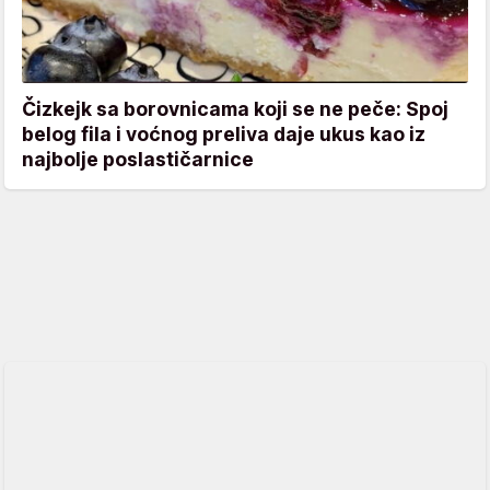
Čizkejk sa borovnicama koji se ne peče: Spoj
belog fila i voćnog preliva daje ukus kao iz
najbolje poslastičarnice