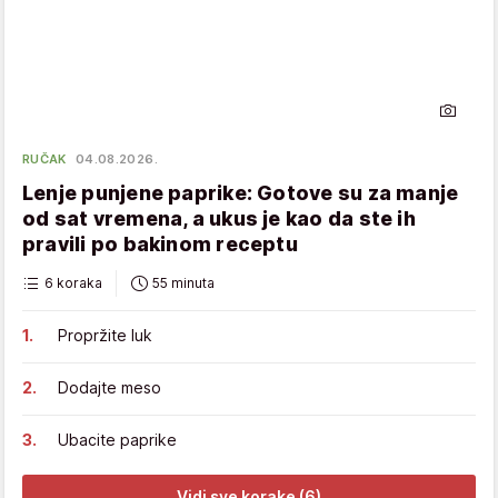
RUČAK
04.08.2026.
Lenje punjene paprike: Gotove su za manje
od sat vremena, a ukus je kao da ste ih
pravili po bakinom receptu
6 koraka
55 minuta
Propržite luk
Dodajte meso
Ubacite paprike
Vidi sve korake (6)