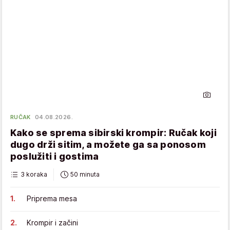
RUČAK
04.08.2026.
Kako se sprema sibirski krompir: Ručak koji
dugo drži sitim, a možete ga sa ponosom
poslužiti i gostima
3 koraka
50 minuta
Priprema mesa
Krompir i začini