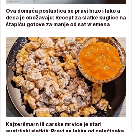
Ova domaća poslastica se pravi brzo i lako a
deca je obožavaju: Recept za slatke kuglice na
štapiću gotove za manje od sat vremena
Kajzeršmarn ili carske mrvice je stari
austrijski slatkiš: Pravi se lakše od palačinaka