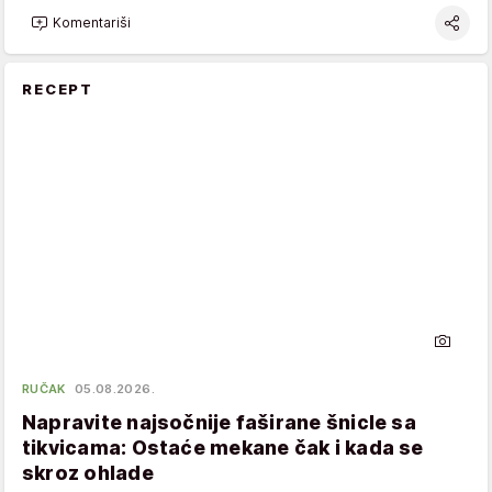
Komentariši
RECEPT
RUČAK
05.08.2026.
Napravite najsočnije faširane šnicle sa
tikvicama: Ostaće mekane čak i kada se
skroz ohlade