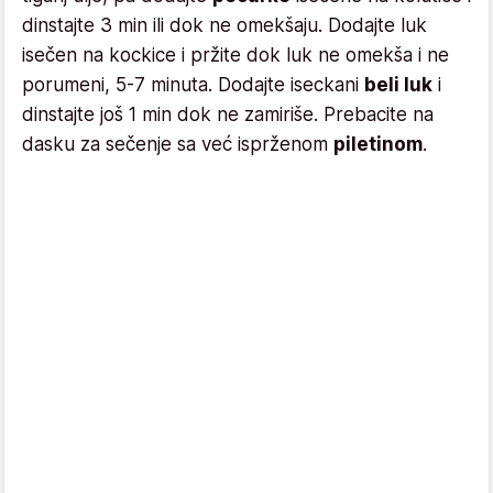
dinstajte 3 min ili dok ne omekšaju. Dodajte luk
isečen na kockice i pržite dok luk ne omekša i ne
porumeni, 5-7 minuta. Dodajte iseckani
beli luk
i
dinstajte još 1 min dok ne zamiriše. Prebacite na
dasku za sečenje sa već isprženom
piletinom
.