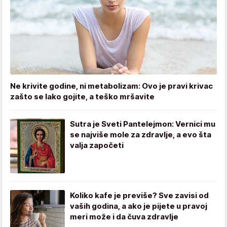
Ne krivite godine, ni metabolizam: Ovo je pravi krivac
zašto se lako gojite, a teško mršavite
Sutra je Sveti Pantelejmon: Vernici mu
se najviše mole za zdravlje, a evo šta
valja započeti
Koliko kafe je previše? Sve zavisi od
vaših godina, a ako je pijete u pravoj
meri može i da čuva zdravlje