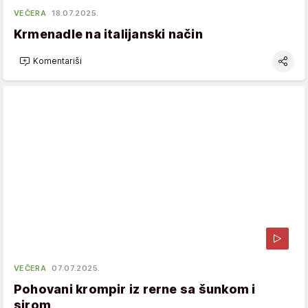
VEČERA
18.07.2025.
Krmenadle na italijanski način
Komentariši
VEČERA
07.07.2025.
Pohovani krompir iz rerne sa šunkom i
sirom