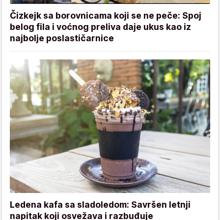
Čizkejk sa borovnicama koji se ne peče: Spoj
belog fila i voćnog preliva daje ukus kao iz
najbolje poslastičarnice
Ledena kafa sa sladoledom: Savršen letnji
napitak koji osvežava i razbuđuje