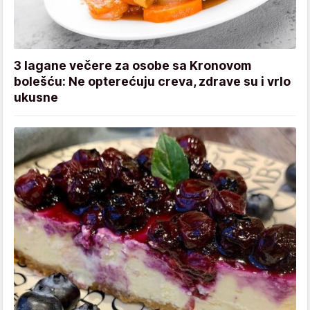
3 lagane večere za osobe sa Kronovom
bolešću: Ne opterećuju creva, zdrave su i vrlo
ukusne