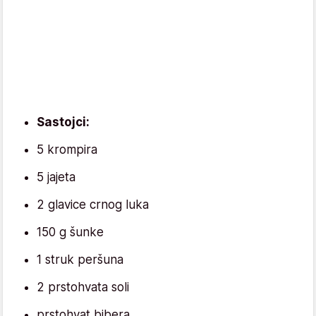
Sastojci:
5 krompira
5 jajeta
2 glavice crnog luka
150 g šunke
1 struk peršuna
2 prstohvata soli
prstohvat bibera