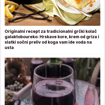
Originalni recept za tradicionalni grčki kolač
galaktoboureko: Hrskave kore, krem od griza i
slatki sočni preliv od koga vam ide voda na
usta