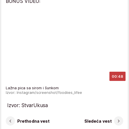
BONUS VIDEO:
00:48
Lažna pica sa sirom i šunkom
Izvor: Instagram/screenshot/foodiies_lifee
Izvor: StvarUkusa
Prethodna vest
Sledeća vest