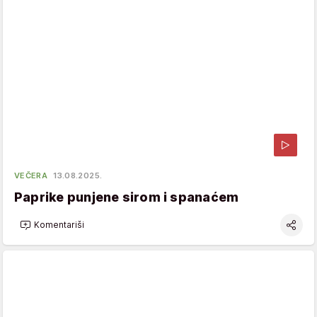
VEČERA
13.08.2025.
Paprike punjene sirom i spanaćem
Komentariši