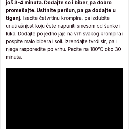
još 3-4 minuta. Dodajte so i biber, pa dobro
promešajte. Usitnite peršun, pa ga dodajte u
tiganj.
Isecite četvrtinu krompira, pa izdubite
unutrašnjost koju ćete napuniti smesom od šunke i
luka. Dodajte po jedno jaje na vrh svakog krompira i
pospite malo bibera i soli. Izrendajte tvrdi sir, pa i
njega rasporedite po vrhu. Pecite na 180°C oko 30
minuta.