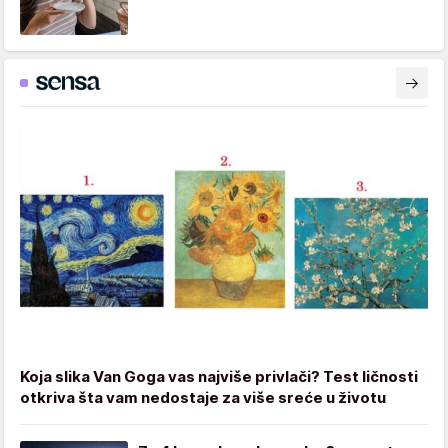
Koja slika Van Goga vas najviše privlači? Test ličnosti
otkriva šta vam nedostaje za više sreće u životu