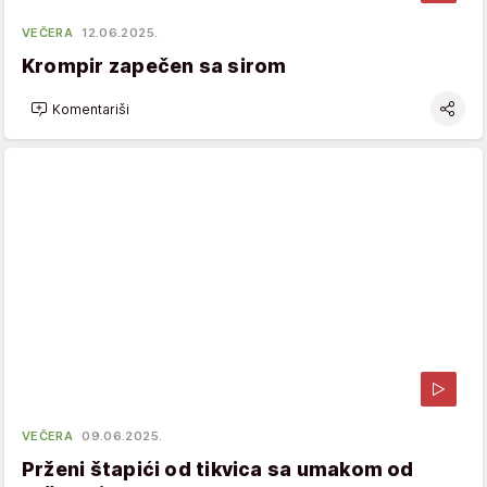
VEČERA
12.06.2025.
Krompir zapečen sa sirom
Komentariši
VEČERA
09.06.2025.
Prženi štapići od tikvica sa umakom od