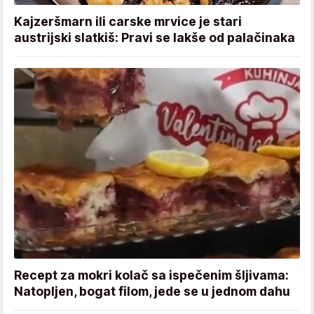
Kajzeršmarn ili carske mrvice je stari
austrijski slatkiš: Pravi se lakše od palačinaka
Recept za mokri kolač sa ispečenim šljivama:
Natopljen, bogat filom, jede se u jednom dahu