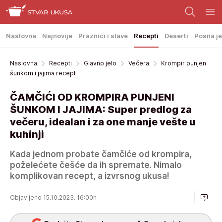
Naslovna
Najnovije
Praznici i slave
Recepti
Deserti
Posna je
Naslovna
Recepti
Glavno jelo
Večera
Krompir punjen
šunkom i jajima recept
ČAMČIĆI OD KROMPIRA PUNJENI
ŠUNKOM I JAJIMA: Super predlog za
večeru, idealan i za one manje vešte u
kuhinji
Kada jednom probate čamčiće od krompira,
poželećete češće da ih spremate. Nimalo
komplikovan recept, a izvrsnog ukusa!
Objavljeno 15.10.2023. 16:00h