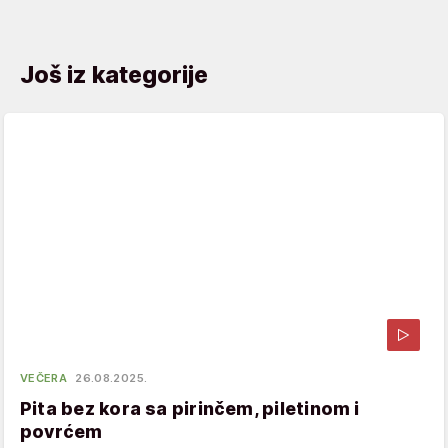
Još iz kategorije
VEČERA
26.08.2025.
Pita bez kora sa pirinčem, piletinom i
povrćem