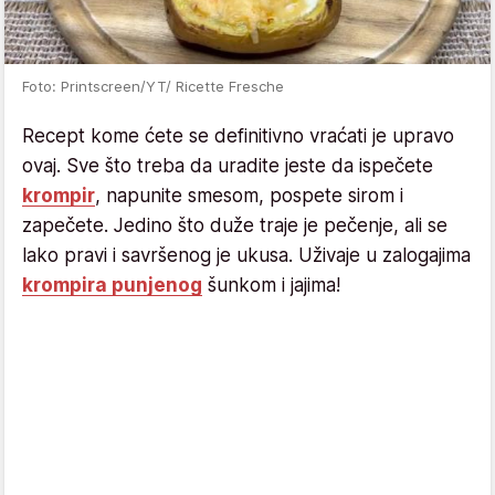
Foto: Printscreen/YT/ Ricette Fresche
Recept kome ćete se definitivno vraćati je upravo
ovaj. Sve što treba da uradite jeste da ispečete
krompir
, napunite smesom, pospete sirom i
zapečete. Jedino što duže traje je pečenje, ali se
lako pravi i savršenog je ukusa. Uživaje u zalogajima
krompira punjenog
šunkom i jajima!