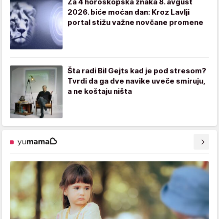
Za 4 horoskopska znaka 8. avgust
2026. biće moćan dan: Kroz Lavlji
portal stižu važne novčane promene
Šta radi Bil Gejts kad je pod stresom?
Tvrdi da ga dve navike uveče smiruju,
a ne koštaju ništa