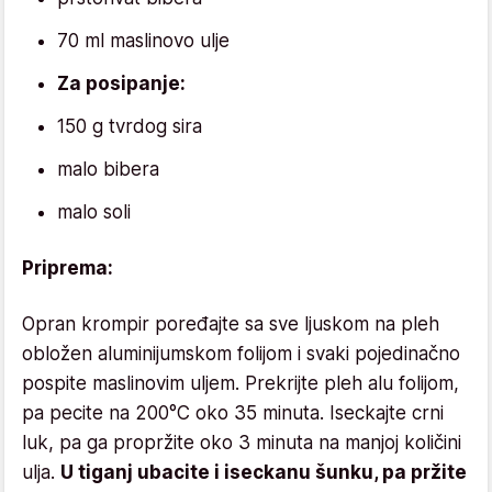
70 ml maslinovo ulje
Za posipanje:
150 g tvrdog sira
malo bibera
malo soli
Priprema:
Opran krompir poređajte sa sve ljuskom na pleh
obložen aluminijumskom folijom i svaki pojedinačno
pospite maslinovim uljem. Prekrijte pleh alu folijom,
pa pecite na 200°C oko 35 minuta. Iseckajte crni
luk, pa ga propržite oko 3 minuta na manjoj količini
ulja.
U tiganj ubacite i iseckanu šunku, pa pržite