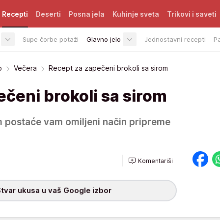
Recepti
Deserti
Posna jela
Kuhinje sveta
Trikovi i saveti
Supe čorbe potaži
Glavno jelo
Jednostavni recepti
P
o
Večera
Recept za zapečeni brokoli sa sirom
čeni brokoli sa sirom
m postaće vam omiljeni način pripreme
Komentariši
tvar ukusa u vaš Google izbor