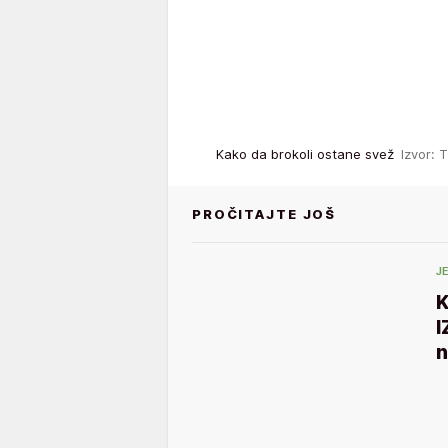
Kako da brokoli ostane svež
Izvor: 
PROČITAJTE JOŠ
J
K
I
n