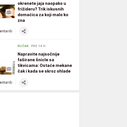
okrenete jaja naopako u
frižideru? Trik iskusnih
domaćica za koji malo ko
zna
ntariši
RUČAK
PRE 14 H
Napravite najsočnije
faširane šnicle sa
tikvicama: Ostaće mekane
čak i kada se skroz ohlade
ntariši