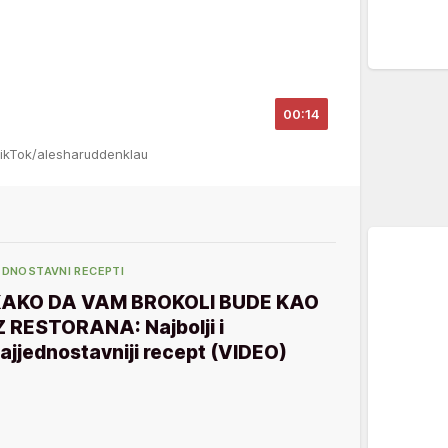
00:14
TikTok/alesharuddenklau
EDNOSTAVNI RECEPTI
AKO DA VAM BROKOLI BUDE KAO
Z RESTORANA: Najbolji i
ajjednostavniji recept (VIDEO)