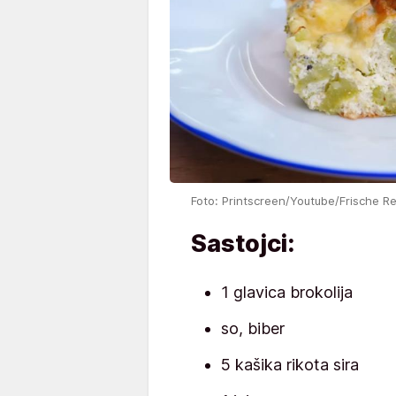
Foto: Printscreen/Youtube/Frische R
Sastojci:
1 glavica brokolija
so, biber
5 kašika rikota sira