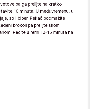
 cvetove pa ga prelijte na kratko
stavite 10 minuta. U međuvremenu, u
 jaje, so i biber. Pekač podmažite
đeni brokoli pa prelijte sirom.
nom. Pecite u rerni 10-15 minuta na