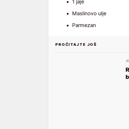
1 jaje
Maslinovo ulje
Parmezan
PROČITAJTE JOŠ
J
R
b