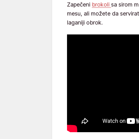
Zapečeni
brokoli
sa sirom m
mesu, ali možete da servira
laganiji obrok.