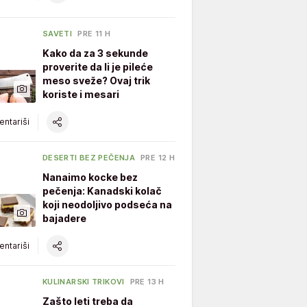
SAVETI
PRE 11 H
Kako da za 3 sekunde
proverite da li je pileće
meso sveže? Ovaj trik
koriste i mesari
ntariši
DESERTI BEZ PEČENJA
PRE 12 H
Nanaimo kocke bez
pečenja: Kanadski kolač
koji neodoljivo podseća na
bajadere
ntariši
KULINARSKI TRIKOVI
PRE 13 H
Zašto leti treba da