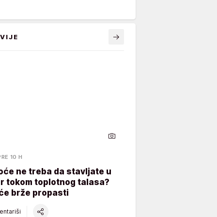
VIJE
PRE 10 H
oće ne treba da stavljate u
er tokom toplotnog talasa?
će brže propasti
ntariši