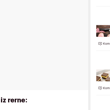
Kome
Kome
iz rerne: