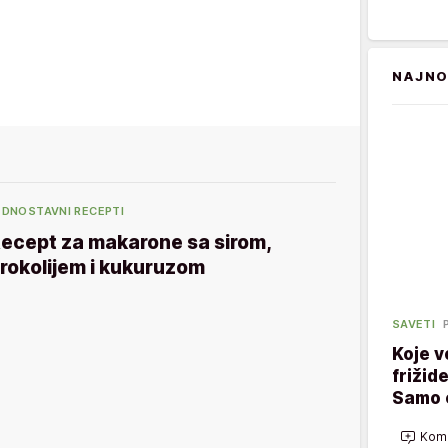
NAJNO
EDNOSTAVNI RECEPTI
ecept za makarone sa sirom,
rokolijem i kukuruzom
SAVETI
Koje v
frižid
Samo 
Kome