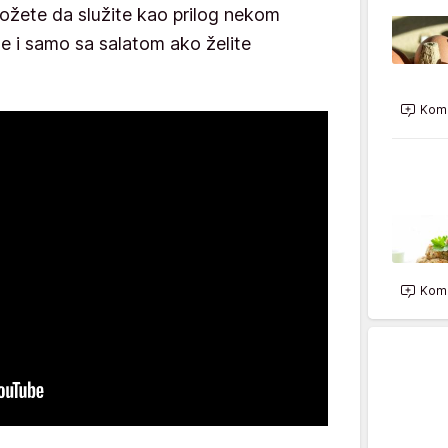
ožete da služite kao prilog nekom
te i samo sa salatom ako želite
Kome
Kome