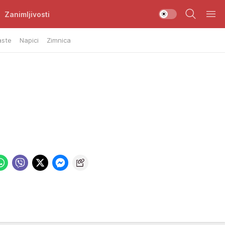
Zanimljivosti
aste
Napici
Zimnica