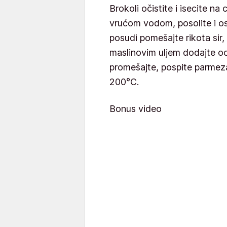
Brokoli očistite i isecite na
vrućom vodom, posolite i o
posudi pomešajte rikota sir,
maslinovim uljem dodajte oce
promešajte, pospite parmeza
200°C.
Bonus video