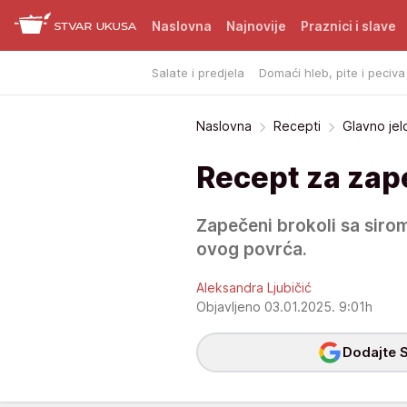
Naslovna
Najnovije
Praznici i slave
Salate i predjela
Domaći hleb, pite i peciva
Naslovna
Recepti
Glavno jel
Recept za zape
Zapečeni brokoli sa siro
ovog povrća.
Aleksandra Ljubičić
Objavljeno 03.01.2025. 9:01h
Dodajte S