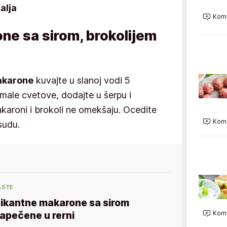
alja
Kome
ne sa sirom, brokolijem
karone
kuvajte u slanoj vodi 5
male cvetove, dodajte u šerpu i
karoni i brokoli ne omekšaju. Ocedite
Kome
sudu.
ASTE
ikantne makarone sa sirom
Kome
apečene u rerni