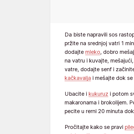
Da biste napravili sos rasto
pržite na srednjoj vatri 1 mi
dodajte
mleko
, dobro mešaj
na vatru i kuvajte, mešajuć
vatre, dodajte senf i začinit
kačkavalja
i mešajte dok se 
Ubacite i
kukuruz
i potom sv
makaronama i brokolijem. Po 
pecite u rerni 20 minuta do
Pročitajte kako se pravi
pil