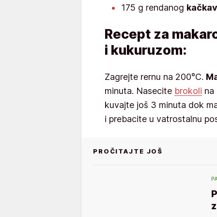
175 g rendanog
kačkav
Recept za makaro
i kukuruzom:
Zagrejte rernu na 200°C.
Ma
minuta. Nasecite
brokoli
na 
kuvajte još 3 minuta dok ma
i prebacite u vatrostalnu po
PROČITAJTE JOŠ
P
P
z