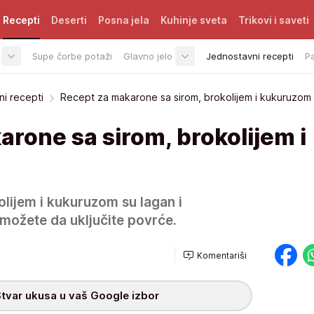
Recepti
Deserti
Posna jela
Kuhinje sveta
Trikovi i saveti
Supe čorbe potaži
Glavno jelo
Jednostavni recepti
P
i recepti
Recept za makarone sa sirom, brokolijem i kukuruzom
rone sa sirom, brokolijem i
lijem i kukuruzom su lagan i
 možete da uključite povrće.
Komentariši
tvar ukusa u vaš Google izbor