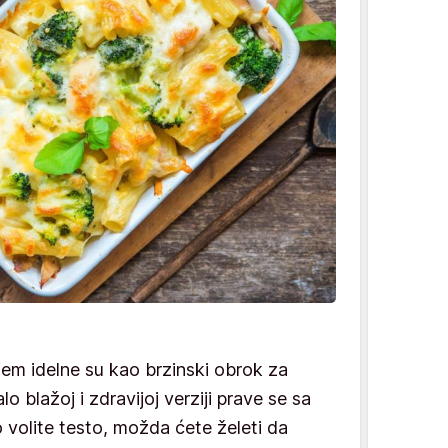
ijem idelne su kao brzinski obrok za
lo blažoj i zdravijoj verziji prave se sa
 volite testo, možda ćete želeti da