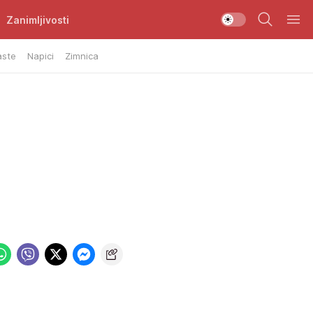
Zanimljivosti
aste
Napici
Zimnica