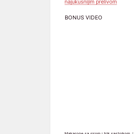
najukusnijim prelivom
BONUS VIDEO
Makarone sa sirom i trik sastojkom
I