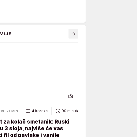
VIJE
4 koraka
90 minuta
PRE 21 MIN
 za kolač smetanik: Ruski
 u 3 sloja, najviše će vas
i fil od pavlake i vanile