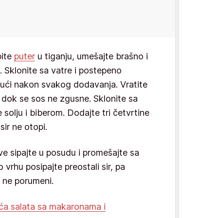
pite
puter
u tiganju, umešajte brašno i
n. Sklonite sa vatre i postepeno
ući nakon svakog dodavanja. Vratite
i, dok se sos ne zgusne. Sklonite sa
e solju i biberom. Dodajte tri četvrtine
sir ne otopi.
e sipajte u posudu i promešajte sa
vrhu posipajte preostali sir, pa
k ne porumeni.
eća salata sa makaronama i