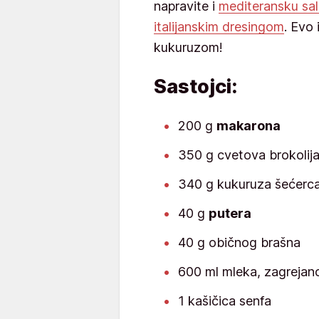
napravite i
mediteransku sa
italijanskim dresingom
. Evo 
kukuruzom!
Sastojci:
200 g
makarona
350 g cvetova brokolij
340 g kukuruza šećerc
40 g
putera
40 g običnog brašna
600 ml mleka, zagrejan
1 kašičica senfa