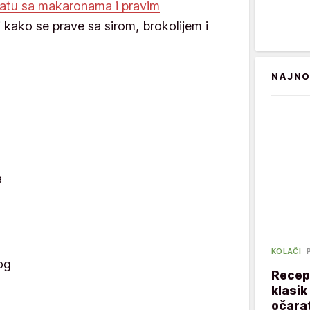
latu sa makaronama i pravim
i kako se prave sa sirom, brokolijem i
NAJNO
a
a
KOLAČI
og
Recept
klasik
očarat