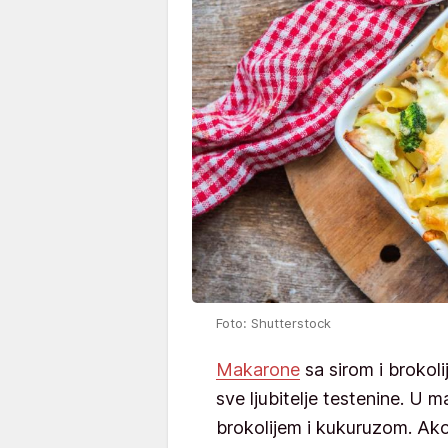
Foto: Shutterstock
Makarone
sa sirom i brokol
sve ljubitelje testenine. U ma
brokolijem i kukuruzom. Ako