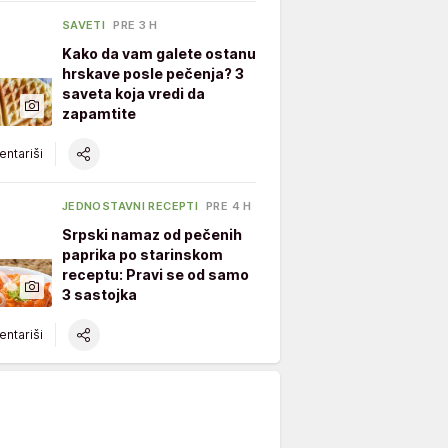
SAVETI
PRE 3 H
Kako da vam galete ostanu
hrskave posle pečenja? 3
saveta koja vredi da
zapamtite
ntariši
JEDNOSTAVNI RECEPTI
PRE 4 H
Srpski namaz od pečenih
paprika po starinskom
receptu: Pravi se od samo
3 sastojka
ntariši