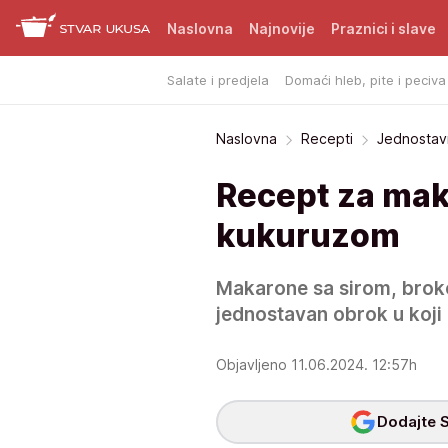
Naslovna
Najnovije
Praznici i slave
Salate i predjela
Domaći hleb, pite i peciva
Naslovna
Recepti
Jednostavn
Recept za maka
kukuruzom
Makarone sa sirom, broko
jednostavan obrok u koji
Objavljeno 11.06.2024. 12:57h
Dodajte S