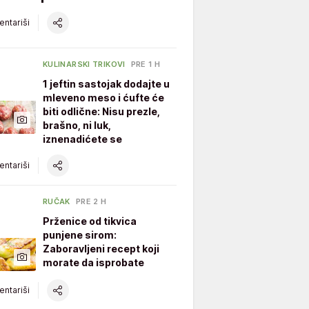
ntariši
KULINARSKI TRIKOVI
PRE 1 H
1 jeftin sastojak dodajte u
mleveno meso i ćufte će
biti odlične: Nisu prezle,
brašno, ni luk,
iznenadićete se
ntariši
RUČAK
PRE 2 H
Prženice od tikvica
punjene sirom:
Zaboravljeni recept koji
morate da isprobate
ntariši