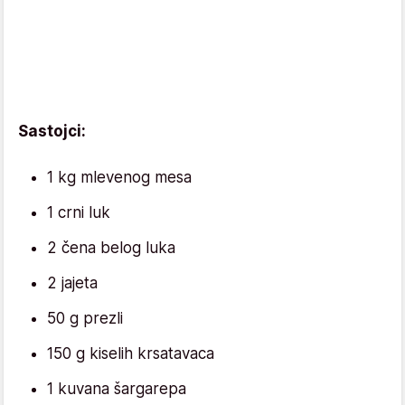
Sastojci:
1 kg mlevenog mesa
1 crni luk
2 čena belog luka
2 jajeta
50 g prezli
150 g kiselih krsatavaca
1 kuvana šargarepa