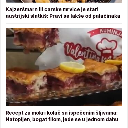
Kajzeršmarn ili carske mrvice je stari
austrijski slatkiš: Pravi se lakše od palačinaka
Recept za mokri kolač sa ispečenim šljivama:
Natopljen, bogat filom, jede se u jednom dahu