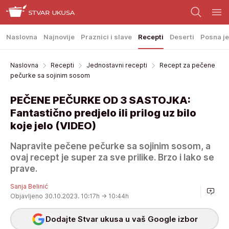
Naslovna
Najnovije
Praznici i slave
Recepti
Deserti
Posna je
Naslovna
Recepti
Jednostavni recepti
Recept za pečene
pečurke sa sojinim sosom
PEČENE PEČURKE OD 3 SASTOJKA:
Fantastično predjelo ili prilog uz bilo
koje jelo (VIDEO)
Napravite pečene pečurke sa sojinim sosom, a
ovaj recept je super za sve prilike. Brzo i lako se
prave.
Sanja Belinić
Objavljeno 30.10.2023. 10:17h
→ 10:44h
Dodajte Stvar ukusa u vaš Google izbor