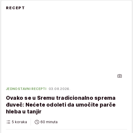
RECEPT
JEDNOSTAVNI RECEPTI
03.08.2026.
Ovako se u Sremu tradicionalno sprema
đuveč: Nećete odoleti da umočite parče
hleba u tanjir
5 koraka
60 minuta