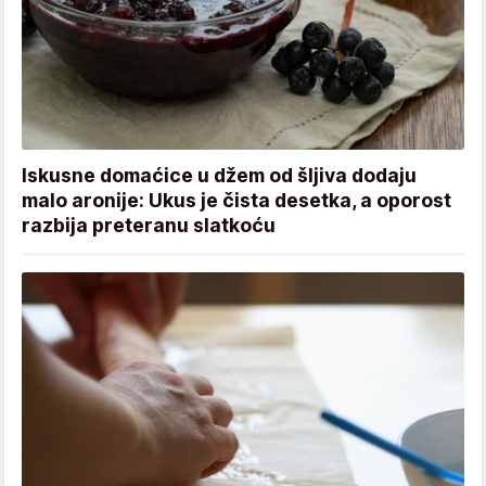
Iskusne domaćice u džem od šljiva dodaju
malo aronije: Ukus je čista desetka, a oporost
razbija preteranu slatkoću