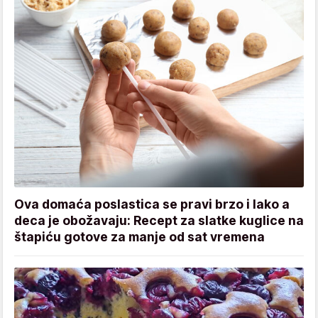
Ova domaća poslastica se pravi brzo i lako a
deca je obožavaju: Recept za slatke kuglice na
štapiću gotove za manje od sat vremena