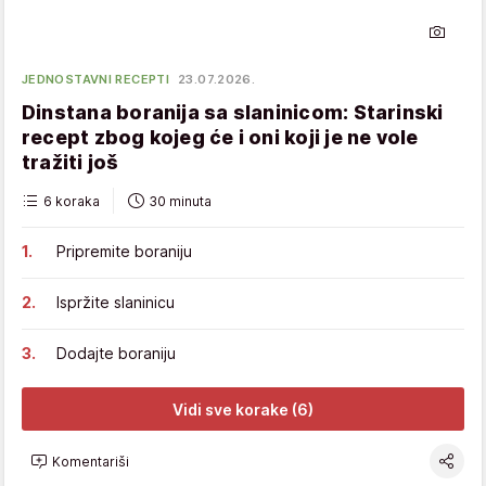
JEDNOSTAVNI RECEPTI
23.07.2026.
Dinstana boranija sa slaninicom: Starinski
recept zbog kojeg će i oni koji je ne vole
tražiti još
6 koraka
30 minuta
Pripremite boraniju
Ispržite slaninicu
Dodajte boraniju
Vidi sve korake (6)
Komentariši