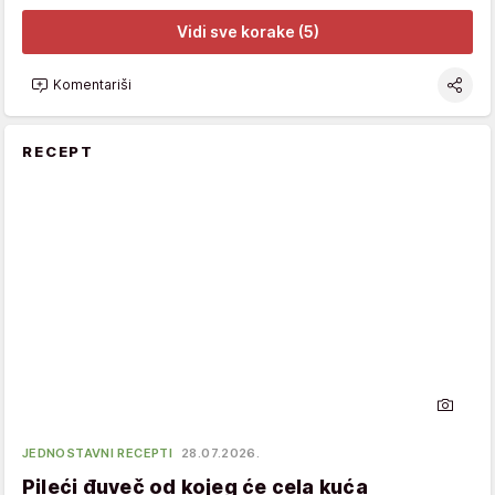
Vidi sve korake (5)
Komentariši
RECEPT
JEDNOSTAVNI RECEPTI
28.07.2026.
Pileći đuveč od kojeg će cela kuća