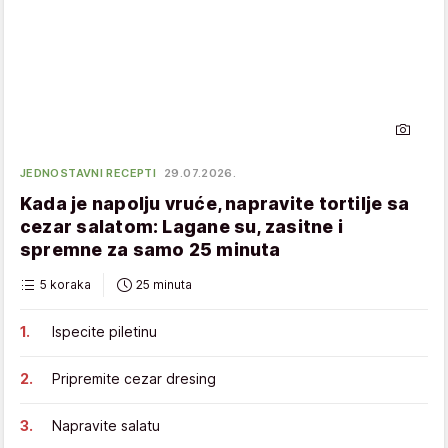
JEDNOSTAVNI RECEPTI
29.07.2026.
Kada je napolju vruće, napravite tortilje sa
cezar salatom: Lagane su, zasitne i
spremne za samo 25 minuta
5 koraka
25 minuta
Ispecite piletinu
Pripremite cezar dresing
Napravite salatu