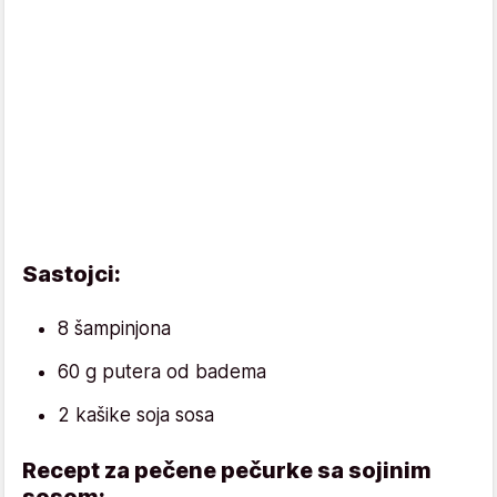
Sastojci:
8 šampinjona
60 g putera od badema
2 kašike soja sosa
Recept za pečene pečurke sa sojinim