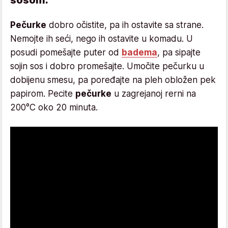
sosom:
Pečurke
dobro očistite, pa ih ostavite sa strane.
Nemojte ih seći, nego ih ostavite u komadu. U
posudi pomešajte puter od
badema
, pa sipajte
sojin sos i dobro promešajte. Umočite pečurku u
dobijenu smesu, pa poređajte na pleh obložen pek
papirom. Pecite
pečurke
u zagrejanoj rerni na
200°C oko 20 minuta.