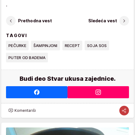
.
Prethodna vest
Sledeća vest
TAGOVI
PEČURKE
ŠAMPINJONI
RECEPT
SOJA SOS
PUTER OD BADEMA
Budi deo Stvar ukusa zajednice.
Komentariši