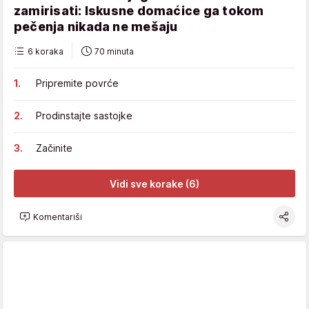
zamirisati: Iskusne domaćice ga tokom
pečenja nikada ne mešaju
6 koraka
70 minuta
Pripremite povrće
Prodinstajte sastojke
Začinite
Vidi sve korake (6)
Komentariši