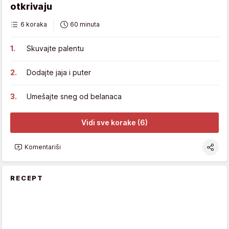
otkrivaju
6 koraka
60 minuta
Skuvajte palentu
Dodajte jaja i puter
Umešajte sneg od belanaca
Vidi sve korake (6)
Komentariši
RECEPT