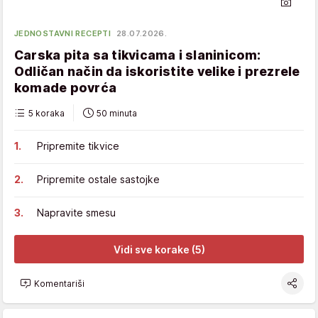
JEDNOSTAVNI RECEPTI
28.07.2026.
Carska pita sa tikvicama i slaninicom:
Odličan način da iskoristite velike i prezrele
komade povrća
5 koraka
50 minuta
Pripremite tikvice
Pripremite ostale sastojke
Napravite smesu
Vidi sve korake (5)
Komentariši