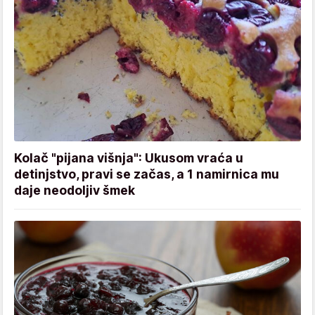
Kolač "pijana višnja": Ukusom vraća u
detinjstvo, pravi se začas, a 1 namirnica mu
daje neodoljiv šmek