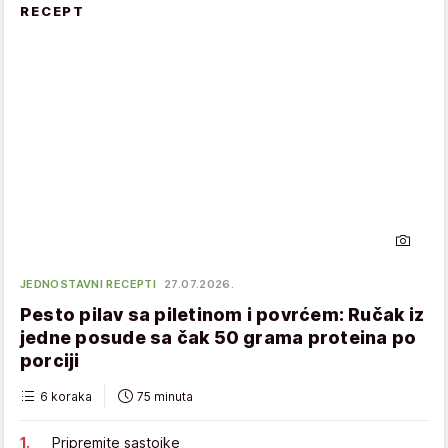
RECEPT
JEDNOSTAVNI RECEPTI
27.07.2026.
Pesto pilav sa piletinom i povrćem: Ručak iz
jedne posude sa čak 50 grama proteina po
porciji
6 koraka
75 minuta
Pripremite sastojke