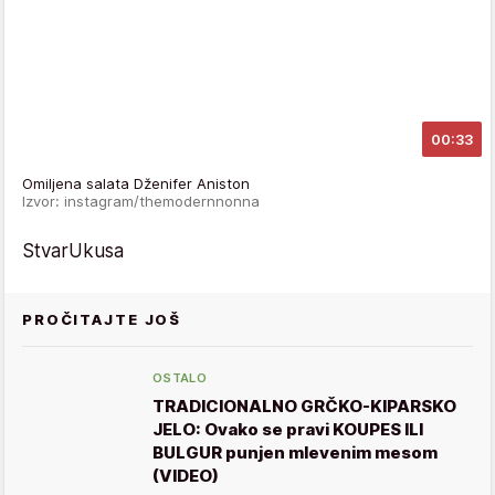
00:33
Omiljena salata Dženifer Aniston
Izvor: instagram/themodernnonna
StvarUkusa
PROČITAJTE JOŠ
OSTALO
TRADICIONALNO GRČKO-KIPARSKO
JELO: Ovako se pravi KOUPES ILI
BULGUR punjen mlevenim mesom
(VIDEO)