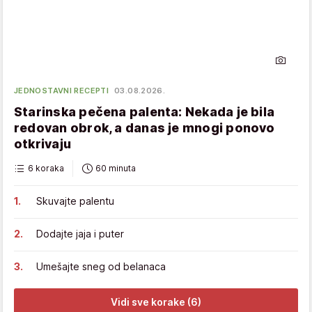
JEDNOSTAVNI RECEPTI
03.08.2026.
Starinska pečena palenta: Nekada je bila
redovan obrok, a danas je mnogi ponovo
otkrivaju
6 koraka
60 minuta
Skuvajte palentu
Dodajte jaja i puter
Umešajte sneg od belanaca
Vidi sve korake (6)