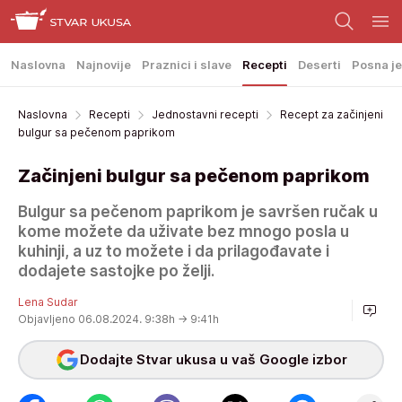
Naslovna
Najnovije
Praznici i slave
Recepti
Deserti
Posna je
Naslovna
Recepti
Jednostavni recepti
Recept za začinjeni
bulgur sa pečenom paprikom
Začinjeni bulgur sa pečenom paprikom
Bulgur sa pečenom paprikom je savršen ručak u
kome možete da uživate bez mnogo posla u
kuhinji, a uz to možete i da prilagođavate i
dodajete sastojke po želji.
Lena Sudar
Objavljeno 06.08.2024. 9:38h
→ 9:41h
Dodajte Stvar ukusa u vaš Google izbor