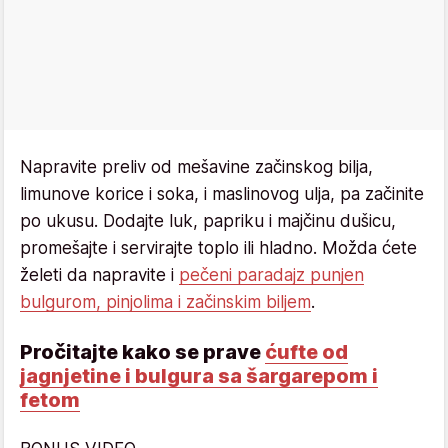
Napravite preliv od mešavine začinskog bilja,
limunove korice i soka, i maslinovog ulja, pa začinite
po ukusu. Dodajte luk, papriku i majčinu dušicu,
promešajte i servirajte toplo ili hladno. Možda ćete
želeti da napravite i
pečeni paradajz punjen
bulgurom, pinjolima i začinskim biljem
.
Pročitajte kako se prave
ćufte od
jagnjetine i bulgura sa šargarepom i
fetom