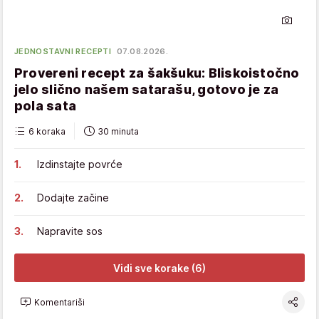
JEDNOSTAVNI RECEPTI
07.08.2026.
Provereni recept za šakšuku: Bliskoistočno
jelo slično našem satarašu, gotovo je za
pola sata
6 koraka
30 minuta
Izdinstajte povrće
Dodajte začine
Napravite sos
Vidi sve korake (6)
Komentariši