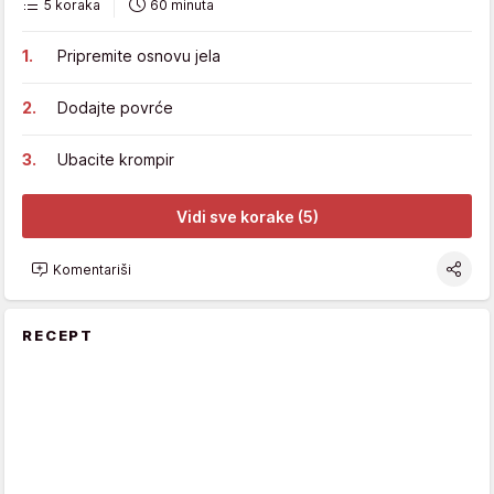
5 koraka
60 minuta
Pripremite osnovu jela
Dodajte povrće
Ubacite krompir
Vidi sve korake (5)
Komentariši
RECEPT