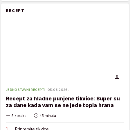
RECEPT
JEDNOSTAVNI RECEPTI
05.08.2026.
Recept za hladne punjene tikvice: Super su
za dane kada vam se ne jede topla hrana
5 koraka
45 minuta
Pripremite tikvice