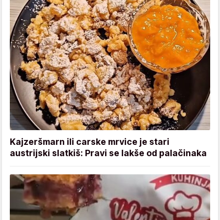
Kajzeršmarn ili carske mrvice je stari
austrijski slatkiš: Pravi se lakše od palačinaka