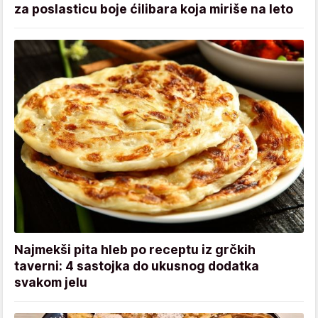
za poslasticu boje ćilibara koja miriše na leto
Najmekši pita hleb po receptu iz grčkih
taverni: 4 sastojka do ukusnog dodatka
svakom jelu