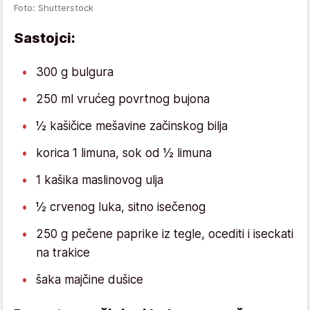
Foto: Shutterstock
Sastojci:
300 g bulgura
250 ml vrućeg povrtnog bujona
½ kašičice mešavine začinskog bilja
korica 1 limuna, sok od ½ limuna
1 kašika maslinovog ulja
½ crvenog luka, sitno isečenog
250 g pečene paprike iz tegle, ocediti i iseckati
na trakice
šaka majčine dušice