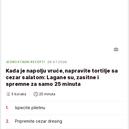
JEDNOSTAVNI RECEPTI
29.07.2026.
Kada je napolju vruće, napravite tortilje sa
cezar salatom: Lagane su, zasitne i
spremne za samo 25 minuta
5 koraka
25 minuta
Ispecite piletinu
Pripremite cezar dresing