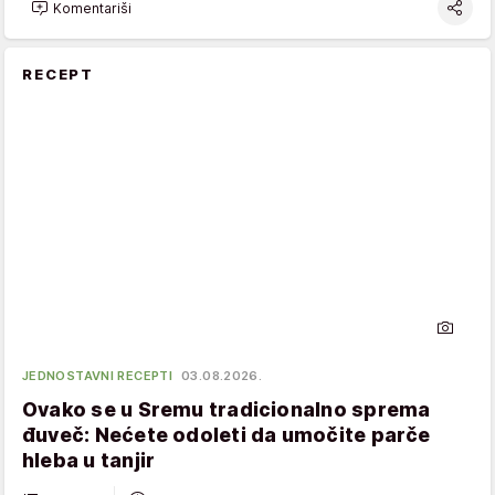
Komentariši
RECEPT
JEDNOSTAVNI RECEPTI
03.08.2026.
Ovako se u Sremu tradicionalno sprema
đuveč: Nećete odoleti da umočite parče
hleba u tanjir