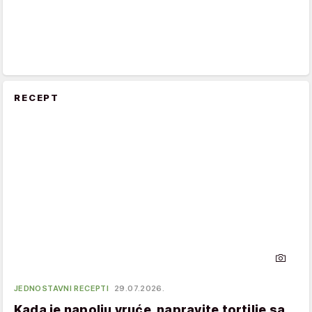
RECEPT
JEDNOSTAVNI RECEPTI
29.07.2026.
Kada je napolju vruće, napravite tortilje sa