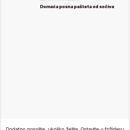
Domaća posna pašteta od sočiva
Dodatno posolite, ukoliko želite. Ostavite u frižideru