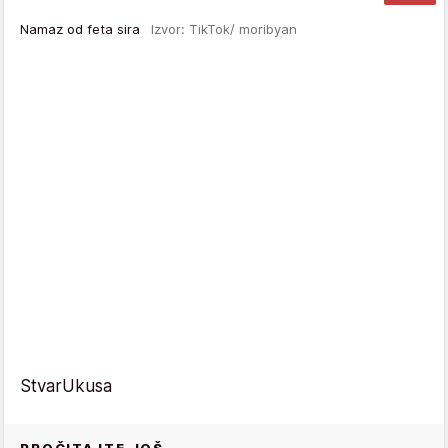
Namaz od feta sira
Izvor: TikTok/ moribyan
StvarUkusa
PROČITAJTE JOŠ