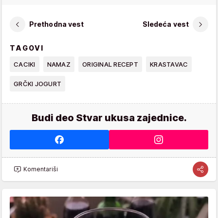
Prethodna vest
Sledeća vest
TAGOVI
CACIKI
NAMAZ
ORIGINAL RECEPT
KRASTAVAC
GRČKI JOGURT
Budi deo Stvar ukusa zajednice.
Komentariši