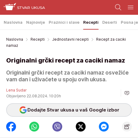
Naslovna
Najnovije
Praznici i slave
Recepti
Deserti
Posna je
Naslovna
Recepti
Jednostavni recepti
Recept za caciki
namaz
Originalni grčki recept za caciki namaz
Originalni grčki recept za caciki namaz osvežiće
vam dan i uživaćete u spoju ovih ukusa.
Lena Sudar
Objavljeno 22.08.2024. 10:20h
Dodajte Stvar ukusa u vaš Google izbor