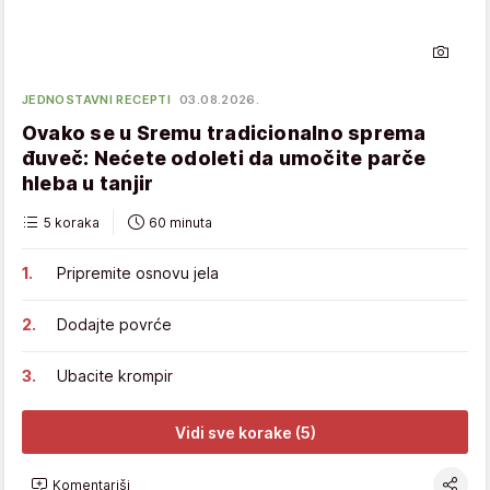
JEDNOSTAVNI RECEPTI
03.08.2026.
Ovako se u Sremu tradicionalno sprema
đuveč: Nećete odoleti da umočite parče
hleba u tanjir
5 koraka
60 minuta
Pripremite osnovu jela
Dodajte povrće
Ubacite krompir
Vidi sve korake (5)
Komentariši