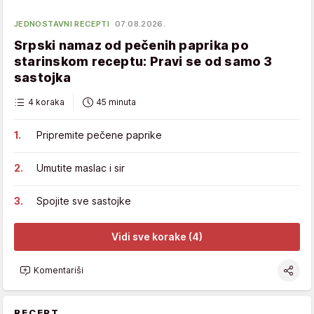
JEDNOSTAVNI RECEPTI
07.08.2026.
Srpski namaz od pečenih paprika po
starinskom receptu: Pravi se od samo 3
sastojka
4 koraka
45 minuta
Pripremite pečene paprike
Umutite maslac i sir
Spojite sve sastojke
Vidi sve korake (4)
Komentariši
RECEPT