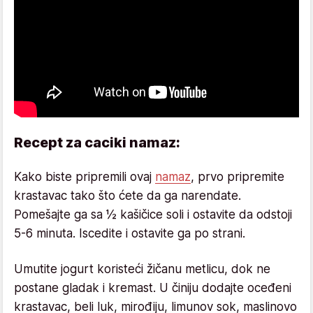
Recept za caciki namaz:
Kako biste pripremili ovaj
namaz
, prvo pripremite
krastavac tako što ćete da ga narendate.
Pomešajte ga sa ½ kašičice soli i ostavite da odstoji
5-6 minuta. Iscedite i ostavite ga po strani.
Umutite jogurt koristeći žičanu metlicu, dok ne
postane gladak i kremast. U činiju dodajte oceđeni
krastavac, beli luk, mirođiju, limunov sok, maslinovo