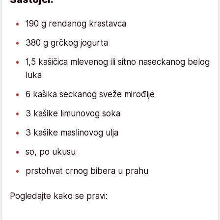
190 g rendanog krastavca
380 g grčkog jogurta
1,5 kašičica mlevenog ili sitno naseckanog belog
luka
6 kašika seckanog sveže mirođije
3 kašike limunovog soka
3 kašike maslinovog ulja
so, po ukusu
prstohvat crnog bibera u prahu
Pogledajte kako se pravi: