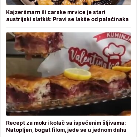
Kajzeršmarn ili carske mrvice je stari
austrijski slatkiš: Pravi se lakše od palačinaka
Recept za mokri kolač sa ispečenim šljivama:
Natopljen, bogat filom, jede se u jednom dahu