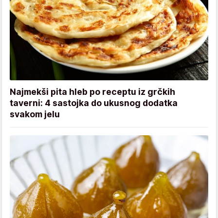
Najmekši pita hleb po receptu iz grčkih
taverni: 4 sastojka do ukusnog dodatka
svakom jelu