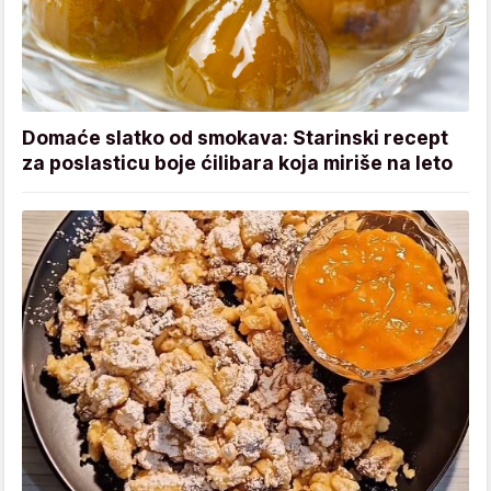
Domaće slatko od smokava: Starinski recept
za poslasticu boje ćilibara koja miriše na leto