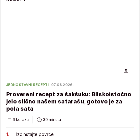
JEDNOSTAVNI RECEPTI
07.08.2026.
Provereni recept za šakšuku: Bliskoistočno
jelo slično našem satarašu, gotovo je za
pola sata
6 koraka
30 minuta
Izdinstajte povrće