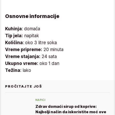
Osnovne informacije
Kuhinja
: domaća
Tip jela:
napitak
Količina
: oko 3 litre soka
Vreme pripreme:
20 minuta
Vreme stajanja:
24 sata
Ukupno vreme:
oko 1 dan
Težina
: lako
PROČITAJTE JOŠ
NAPICI
Zdrav domaći sirup od koprive:
Najbolji način da iskoristite moć ove