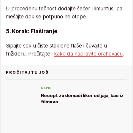
U proceđenu tečnost dodajte šećer i limuntus, pa
mešajte dok se potpuno ne otope.
5. Korak: Flaširanje
Sipajte sok u čiste staklene flaše i čuvajte u
frižideru. Pročitajte i
kako da napravite orahovaču
.
PROČITAJTE JOŠ
NAPICI
Recept za domaći liker od jaja, kao iz
filmova