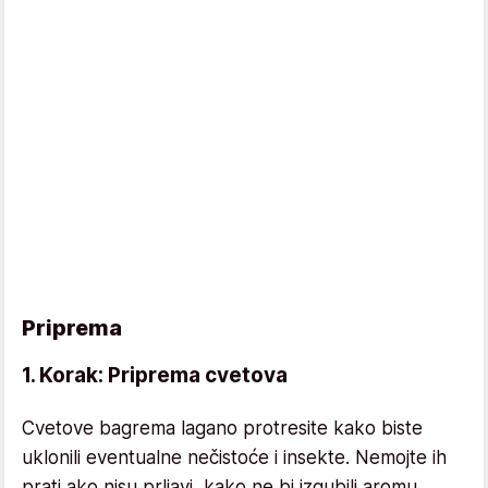
Priprema
1. Korak: Priprema cvetova
Cvetove bagrema lagano protresite kako biste
uklonili eventualne nečistoće i insekte. Nemojte ih
prati ako nisu prljavi, kako ne bi izgubili aromu.