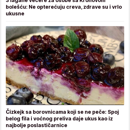
3 lagane večere za osobe sa Kronovom
bolešću: Ne opterećuju creva, zdrave su i vrlo
ukusne
Čizkejk sa borovnicama koji se ne peče: Spoj
belog fila i voćnog preliva daje ukus kao iz
najbolje poslastičarnice