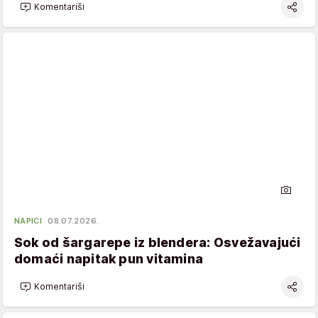
Komentariši
NAPICI
08.07.2026.
Sok od šargarepe iz blendera: Osvežavajući
domaći napitak pun vitamina
Komentariši