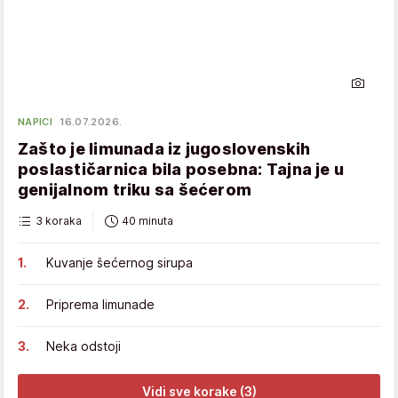
NAPICI
16.07.2026.
Zašto je limunada iz jugoslovenskih
poslastičarnica bila posebna: Tajna je u
genijalnom triku sa šećerom
3 koraka
40 minuta
Kuvanje šećernog sirupa
Priprema limunade
Neka odstoji
Vidi sve korake (3)