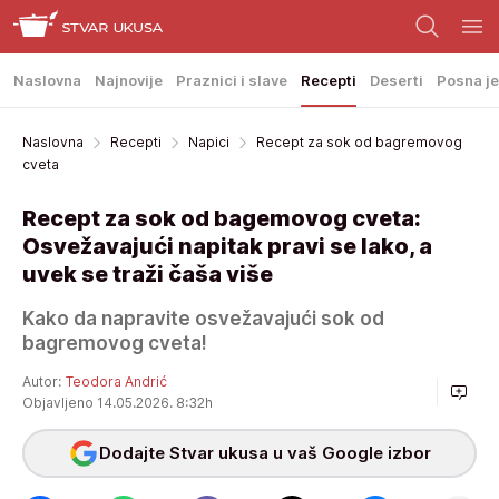
Naslovna
Najnovije
Praznici i slave
Recepti
Deserti
Posna je
Naslovna
Recepti
Napici
Recept za sok od bagremovog
cveta
Recept za sok od bagemovog cveta:
Osvežavajući napitak pravi se lako, a
uvek se traži čaša više
Kako da napravite osvežavajući sok od
bagremovog cveta!
Autor:
Teodora Andrić
Objavljeno 14.05.2026. 8:32h
Dodajte Stvar ukusa u vaš Google izbor