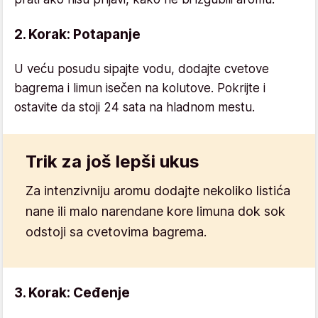
2. Korak: Potapanje
U veću posudu sipajte vodu, dodajte cvetove
bagrema i limun isečen na kolutove. Pokrijte i
ostavite da stoji 24 sata na hladnom mestu.
Trik za još lepši ukus
Za intenzivniju aromu dodajte nekoliko listića
nane ili malo narendane kore limuna dok sok
odstoji sa cvetovima bagrema.
3. Korak: Ceđenje