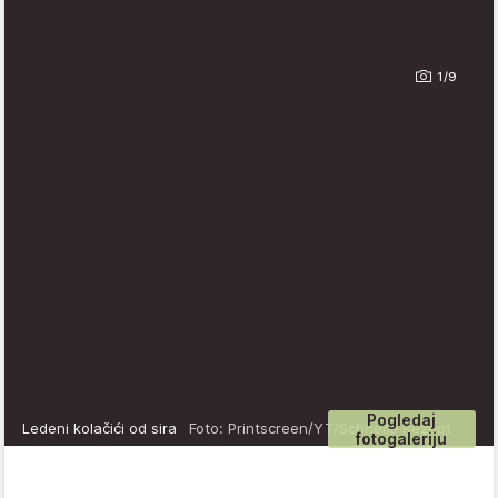
1/9
Pogledaj
Ledeni kolačići od sira
Foto: Printscreen/YT/Schnelle Rezept
fotogaleriju