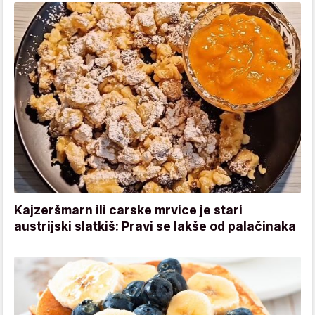
Kajzeršmarn ili carske mrvice je stari
austrijski slatkiš: Pravi se lakše od palačinaka