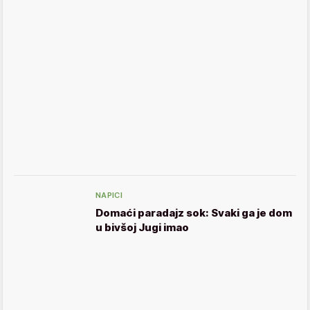
NAPICI
Domaći paradajz sok: Svaki ga je dom
u bivšoj Jugi imao