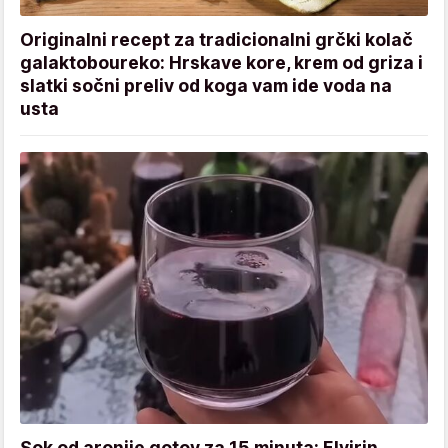
Originalni recept za tradicionalni grčki kolač
galaktoboureko: Hrskave kore, krem od griza i
slatki sočni preliv od koga vam ide voda na
usta
Sok od aronije gotov za 15 minuta: Elvirin