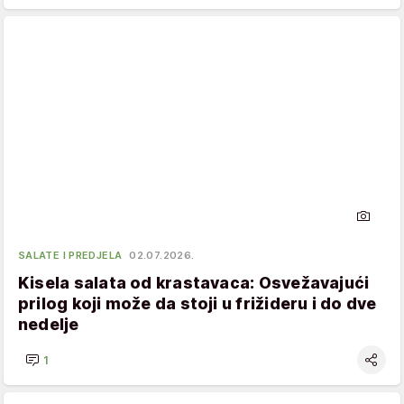
SALATE I PREDJELA
02.07.2026.
Kisela salata od krastavaca: Osvežavajući
prilog koji može da stoji u frižideru i do dve
nedelje
1