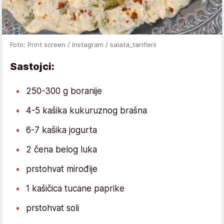
Foto: Print screen / Instagram / salata_tariflerii
Sastojci:
250-300 g boranije
4-5 kašika kukuruznog brašna
6-7 kašika jogurta
2 čena belog luka
prstohvat mirođije
1 kašičica tucane paprike
prstohvat soli