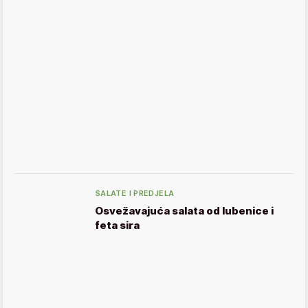
SALATE I PREDJELA
Osvežavajuća salata od lubenice i
feta sira