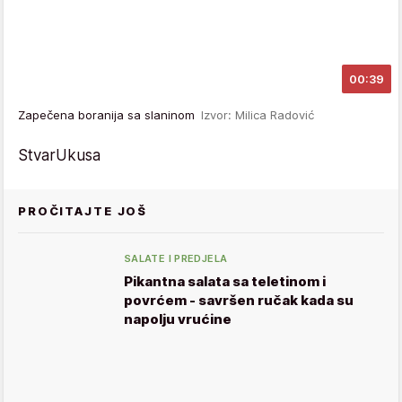
00:39
Zapečena boranija sa slaninom
Izvor: Milica Radović
StvarUkusa
PROČITAJTE JOŠ
SALATE I PREDJELA
Pikantna salata sa teletinom i
povrćem - savršen ručak kada su
napolju vrućine