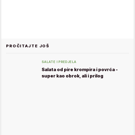
PROČITAJTE JOŠ
SALATE I PREDJELA
Salata od pire krompira i povrća -
super kao obrok, ali i prilog