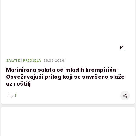
SALATE I PREDJELA
28.05.2026.
Marinirana salata od mladih krompirića:
Osvežavajući prilog koji se savršeno slaže
uz roštilj
1