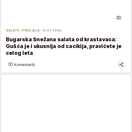
SALATE I PREDJELA
15.07.2026.
Bugarska Snežana salata od krastavaca:
Gušća je i ukusnija od cacikija, pravićete je
celog leta
Komentariši