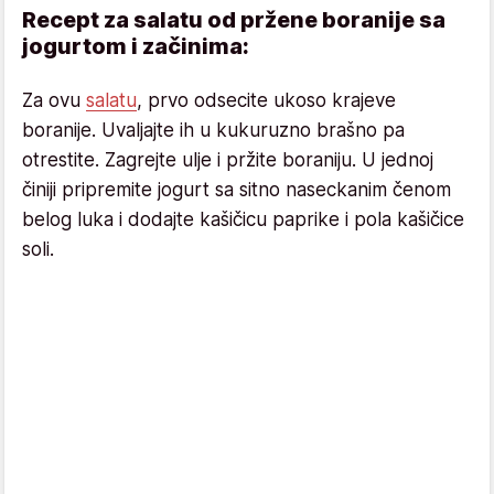
Recept za salatu od pržene boranije sa
jogurtom i začinima:
Za ovu
salatu
, prvo odsecite ukoso krajeve
boranije. Uvaljajte ih u kukuruzno brašno pa
otrestite. Zagrejte ulje i pržite boraniju. U jednoj
činiji pripremite jogurt sa sitno naseckanim čenom
belog luka i dodajte kašičicu paprike i pola kašičice
soli.