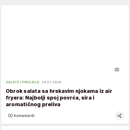
SALATE I PREDJELA
29.07.2026.
Obrok salata sa hrskavim njokama iz air
fryera: Najbolji spoj povrća, sira i
aromatičnog preliva
Komentariši