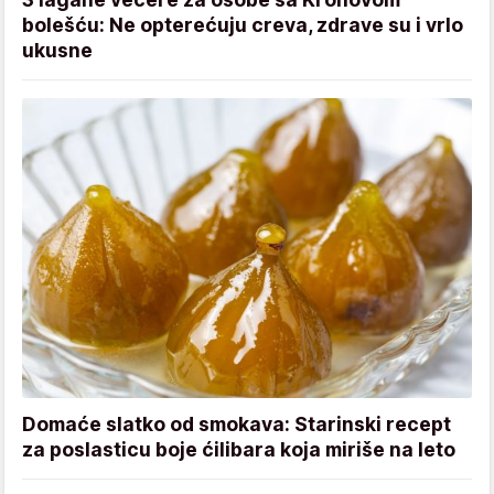
bolešću: Ne opterećuju creva, zdrave su i vrlo
ukusne
Domaće slatko od smokava: Starinski recept
za poslasticu boje ćilibara koja miriše na leto