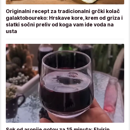
Originalni recept za tradicionalni grčki kolač
galaktoboureko: Hrskave kore, krem od griza i
slatki sočni preliv od koga vam ide voda na
usta
Sok od aronije gotov za 15 minuta: Elvirin