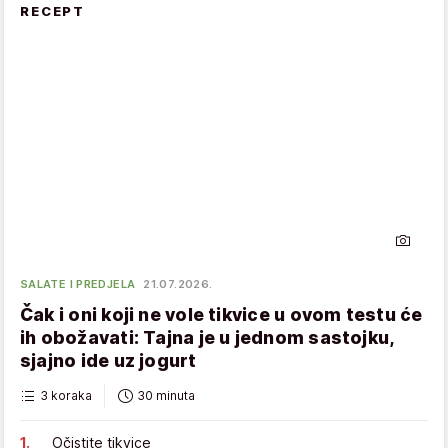
RECEPT
SALATE I PREDJELA
21.07.2026.
Čak i oni koji ne vole tikvice u ovom testu će
ih obožavati: Tajna je u jednom sastojku,
sjajno ide uz jogurt
3 koraka
30 minuta
Očistite tikvice