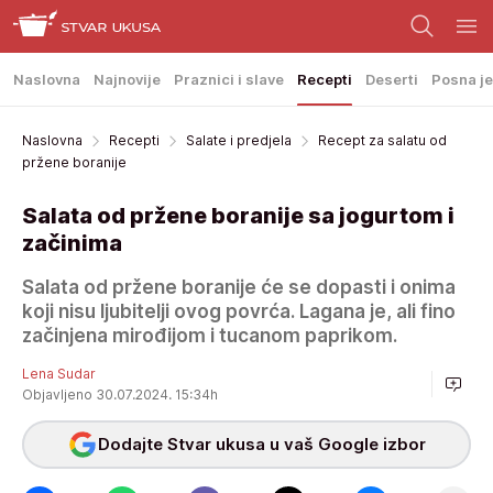
Naslovna
Najnovije
Praznici i slave
Recepti
Deserti
Posna je
Naslovna
Recepti
Salate i predjela
Recept za salatu od
pržene boranije
Salata od pržene boranije sa jogurtom i
začinima
Salata od pržene boranije će se dopasti i onima
koji nisu ljubitelji ovog povrća. Lagana je, ali fino
začinjena mirođijom i tucanom paprikom.
Lena Sudar
Objavljeno 30.07.2024. 15:34h
Dodajte Stvar ukusa u vaš Google izbor