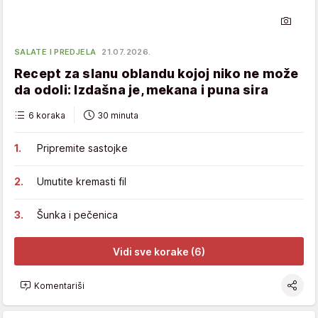
SALATE I PREDJELA
21.07.2026.
Recept za slanu oblandu kojoj niko ne može
da odoli: Izdašna je, mekana i puna sira
6 koraka
30 minuta
Pripremite sastojke
Umutite kremasti fil
Šunka i pečenica
Vidi sve korake (6)
Komentariši