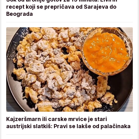
recept koji se prepričava od Sarajeva do
Beograda
Kajzeršmarn ili carske mrvice je stari
austrijski slatkiš: Pravi se lakše od palačinaka