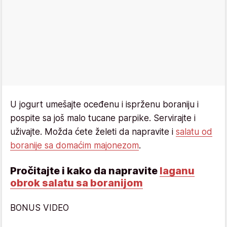
U jogurt umešajte oceđenu i isprženu boraniju i
pospite sa još malo tucane parpike. Servirajte i
uživajte. Možda ćete želeti da napravite i
salatu od
boranije sa domaćim majonezom
.
Pročitajte i kako da napravite
laganu
obrok salatu sa boranijom
BONUS VIDEO