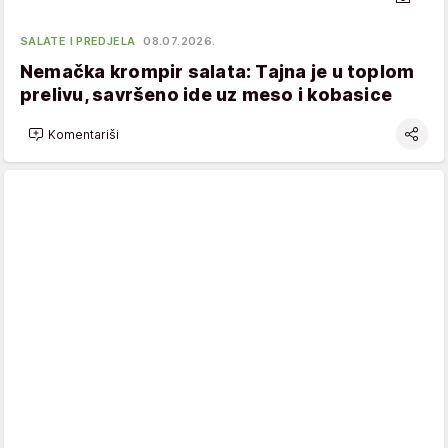
SALATE I PREDJELA
08.07.2026.
Nemačka krompir salata: Tajna je u toplom
prelivu, savršeno ide uz meso i kobasice
Komentariši