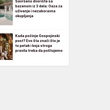
Savršeno dvorište sa
bazenom iz 3 dela: Oaza za
uživanje i nezaboravna
okupljanja
Kada počinje Gospojinski
post? Evo šta znači što je
to petak i koja stroga
pravila treba da poštujemo