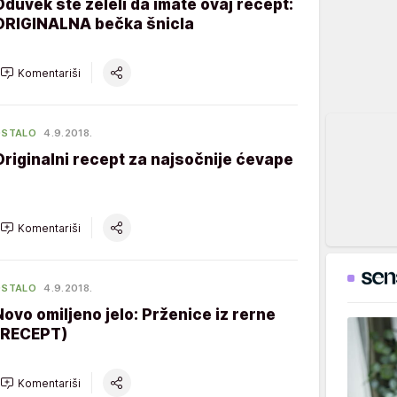
Oduvek ste želeli da imate ovaj recept:
ORIGINALNA bečka šnicla
Komentariši
OSTALO
4.9.2018.
Originalni recept za najsočnije ćevape
Komentariši
OSTALO
4.9.2018.
Novo omiljeno jelo: Prženice iz rerne
(RECEPT)
Komentariši