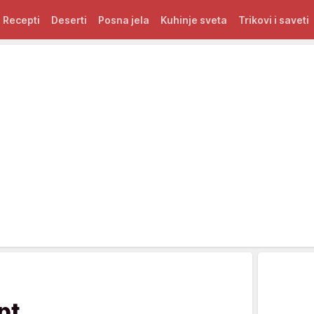
Recepti
Deserti
Posna jela
Kuhinje sveta
Trikovi i saveti
pt