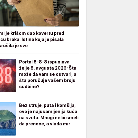
mi je krišom dao kovertu pred
cu braka: Istina koja je pisala
rušila je sve
Portal 8-8-8 ispunjava
želje 8. avgusta 2026: Šta
može da vam se ostvari, a
šta poručuje vašem broju
sudbine?
Bez struje, puta i komšija,
ovo je najusamljenija kuća
na svetu: Mnogi ne bi smeli
da prenoće, a vlada mir