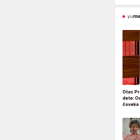
Otac Pr
dete: Od
čoveka