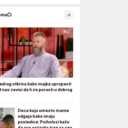
edrag otkriva kako majka upropasti
 nas zavisi da li će porasti u dobrog
Deca koju umesto mame
odgaja baka imaju
posledice: Psiholozi kažu
da ovo ostavlja trag za ceo