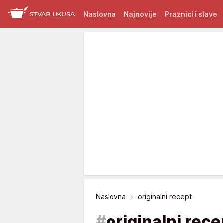
Naslovna
Najnovije
Praznici i slave
Naslovna
originalni recept
#
originalni rece