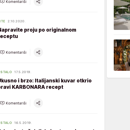
Komentariši
ITE
2.10.2020.
Napravite proju po originalnom
receptu
Komentariši
OSTALO
17.5.2019.
Ukusno i brzo: Italijanski kuvar otkrio
pravi KARBONARA recept
Komentariši
OSTALO
16.5.2019.