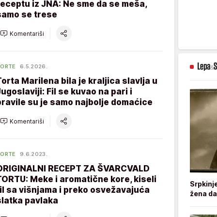
receptu iz JNA: Ne sme da se meša,
samo se trese
Komentariši
TORTE
6.5.2026.
Torta Marilena bila je kraljica slavlja u
Jugoslaviji: Fil se kuvao na pari i
pravile su je samo najbolje domaćice
Komentariši
TORTE
9.6.2023.
ORIGINALNI RECEPT ZA ŠVARCVALD
TORTU: Meke i aromatične kore, kiseli
Srpkinj
fil sa višnjama i preko osvežavajuća
žena da
slatka pavlaka