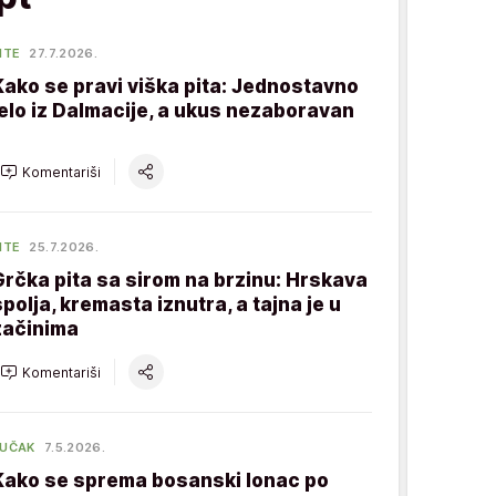
ITE
27.7.2026.
Kako se pravi viška pita: Jednostavno
jelo iz Dalmacije, a ukus nezaboravan
Komentariši
ITE
25.7.2026.
Grčka pita sa sirom na brzinu: Hrskava
spolja, kremasta iznutra, a tajna je u
začinima
Komentariši
UČAK
7.5.2026.
Kako se sprema bosanski lonac po