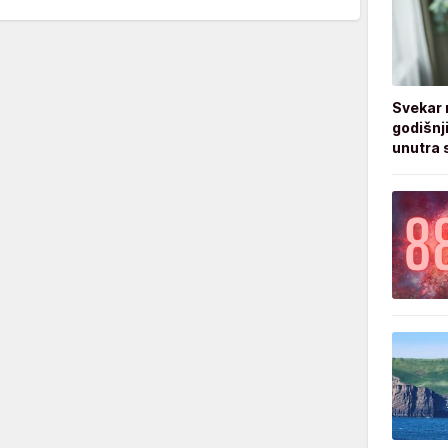
Svekar 
godišnji
unutra s