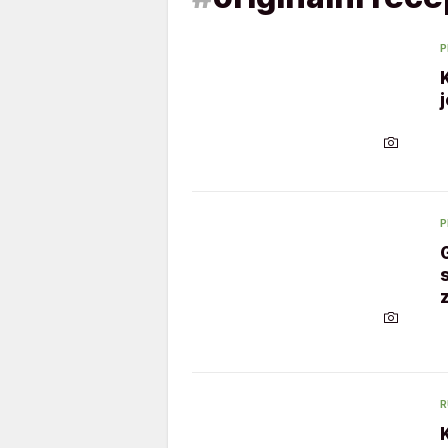
P
P
R