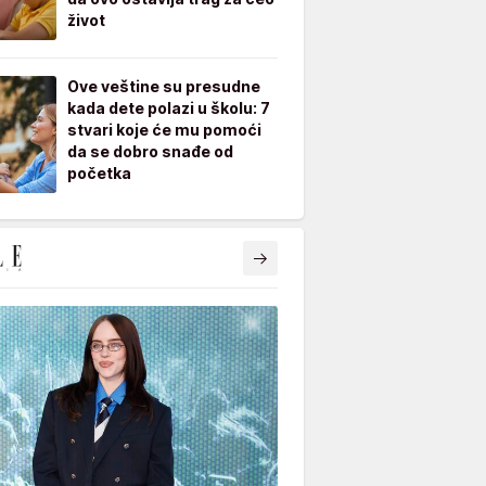
život
Ove veštine su presudne
kada dete polazi u školu: 7
stvari koje će mu pomoći
da se dobro snađe od
početka