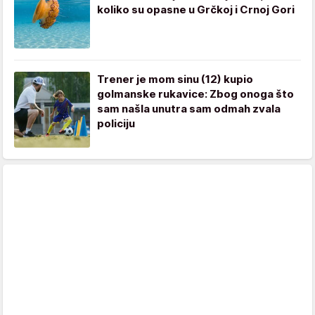
koliko su opasne u Grčkoj i Crnoj Gori
Trener je mom sinu (12) kupio
golmanske rukavice: Zbog onoga što
sam našla unutra sam odmah zvala
policiju