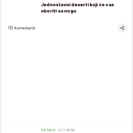
Jednostavni deserti koji će vas
oboriti sa nogu
Komentariši
OSTALO
27.7.2019.