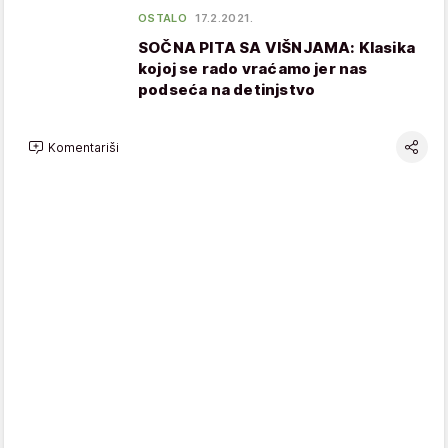
OSTALO
17.2.2021.
SOČNA PITA SA VIŠNJAMA: Klasika
kojoj se rado vraćamo jer nas
podseća na detinjstvo
Komentariši