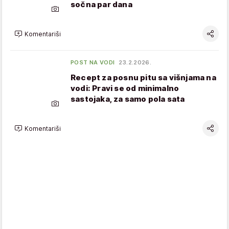
sočna par dana
Komentariši
POST NA VODI
23.2.2026.
Recept za posnu pitu sa višnjama na
vodi: Pravi se od minimalno
sastojaka, za samo pola sata
Komentariši