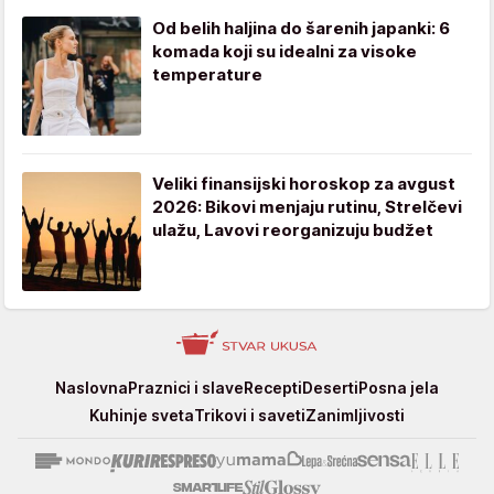
Od belih haljina do šarenih japanki: 6
komada koji su idealni za visoke
temperature
Veliki finansijski horoskop za avgust
2026: Bikovi menjaju rutinu, Strelčevi
ulažu, Lavovi reorganizuju budžet
Stvar
Naslovna
Praznici i slave
Recepti
Deserti
Posna jela
ukusa
Kuhinje sveta
Trikovi i saveti
Zanimljivosti