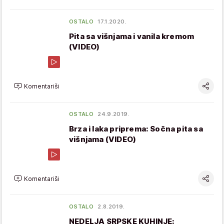
OSTALO
17.1.2020.
Pita sa višnjama i vanila kremom
(VIDEO)
Komentariši
OSTALO
24.9.2019.
Brza i laka priprema: Sočna pita sa
višnjama (VIDEO)
Komentariši
OSTALO
2.8.2019.
NEDELJA SRPSKE KUHINJE: