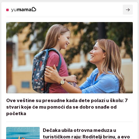
Ove veštine su presudne kada dete polazi u školu: 7
stvari koje će mu pomoći da se dobro snađe od
početka
Dečaka ubila otrovna meduza u
turističkom raju: Roditelji brinu, a evo