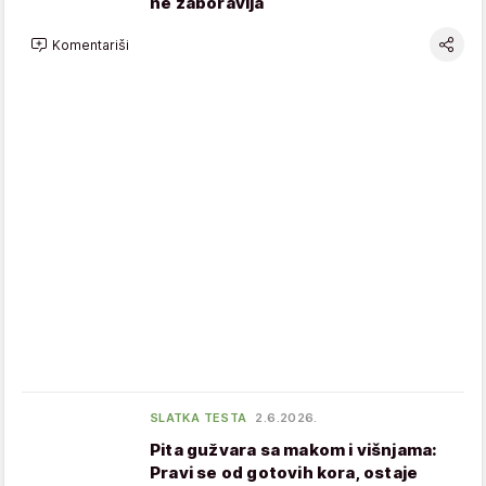
ne zaboravlja
Komentariši
SLATKA TESTA
2.6.2026.
Pita gužvara sa makom i višnjama:
Pravi se od gotovih kora, ostaje