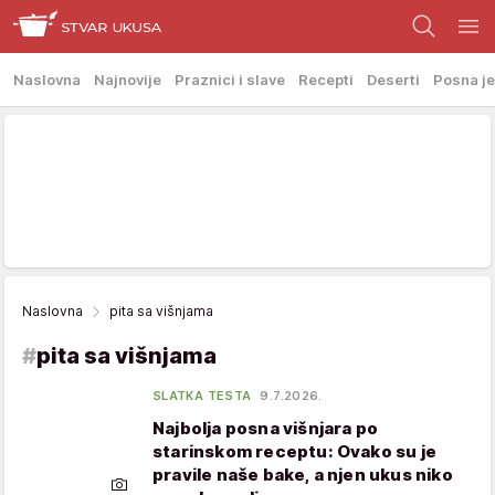
Naslovna
Najnovije
Praznici i slave
Recepti
Deserti
Posna je
Naslovna
pita sa višnjama
#
pita sa višnjama
SLATKA TESTA
9.7.2026.
Najbolja posna višnjara po
starinskom receptu: Ovako su je
pravile naše bake, a njen ukus niko