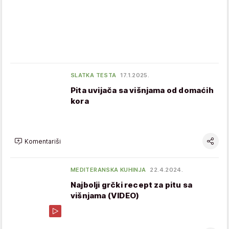
SLATKA TESTA
17.1.2025.
Pita uvijača sa višnjama od domaćih
kora
Komentariši
MEDITERANSKA KUHINJA
22.4.2024.
Najbolji grčki recept za pitu sa
višnjama (VIDEO)