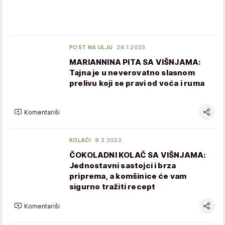
POST NA ULJU
26.1.2023.
MARIANNINA PITA SA VIŠNJAMA:
Tajna je u neverovatno slasnom
prelivu koji se pravi od voća i ruma
Komentariši
KOLAČI
9.2.2022.
ČOKOLADNI KOLAČ SA VIŠNJAMA:
Jednostavni sastojci i brza
priprema, a komšinice će vam
sigurno tražiti recept
Komentariši