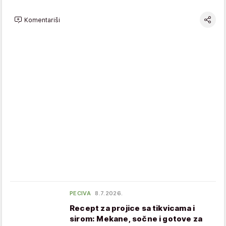
Komentariši
PECIVA
8.7.2026.
Recept za projice sa tikvicama i
sirom: Mekane, sočne i gotove za