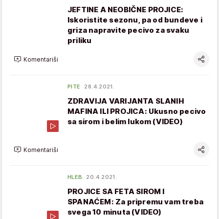
JEFTINE A NEOBIČNE PROJICE:
Iskoristite sezonu, pa od bundeve i
griza napravite pecivo za svaku
priliku
Komentariši
PITE
28.4.2021.
ZDRAVIJA VARIJANTA SLANIH
MAFINA ILI PROJICA: Ukusno pecivo
sa sirom i belim lukom (VIDEO)
Komentariši
HLEB
20.4.2021.
PROJICE SA FETA SIROM I
SPANAĆEM: Za pripremu vam treba
svega 10 minuta (VIDEO)