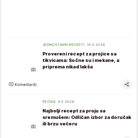
JEDNOSTAVNI RECEPTI
14.5.2026.
Provereni recept za projice sa
tikvicama: Sočne su i mekane, a
priprema nikad lakša
Komentariši
PECIVA
8.5.2026.
Najbolji recept za proju sa
sremušem: Odličan izbor za doručak
ili brzu večeru