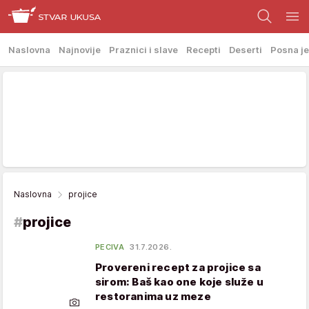
Naslovna
Najnovije
Praznici i slave
Recepti
Deserti
Posna je
Naslovna
projice
#
projice
PECIVA
31.7.2026.
Provereni recept za projice sa
sirom: Baš kao one koje služe u
restoranima uz meze