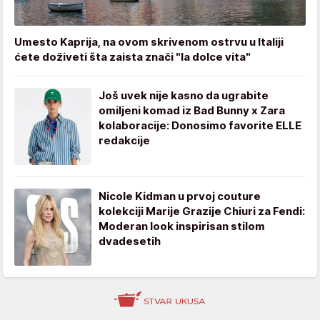
Umesto Kaprija, na ovom skrivenom ostrvu u Italiji
ćete doživeti šta zaista znači "la dolce vita"
Još uvek nije kasno da ugrabite
omiljeni komad iz Bad Bunny x Zara
kolaboracije: Donosimo favorite ELLE
redakcije
Nicole Kidman u prvoj couture
kolekciji Marije Grazije Chiuri za Fendi:
Moderan look inspirisan stilom
dvadesetih