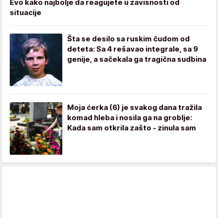
Evo kako najbolje da reagujete u zavisnosti od
situacije
Šta se desilo sa ruskim čudom od
deteta: Sa 4 rešavao integrale, sa 9
genije, a sačekala ga tragična sudbina
Moja ćerka (6) je svakog dana tražila
komad hleba i nosila ga na groblje:
Kada sam otkrila zašto - zinula sam