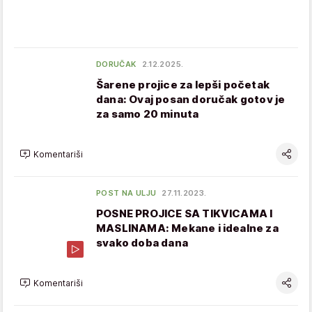
DORUČAK
2.12.2025.
Šarene projice za lepši početak
dana: Ovaj posan doručak gotov je
za samo 20 minuta
Komentariši
POST NA ULJU
27.11.2023.
POSNE PROJICE SA TIKVICAMA I
MASLINAMA: Mekane i idealne za
svako doba dana
Komentariši