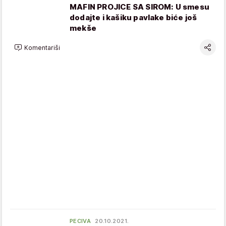
MAFIN PROJICE SA SIROM: U smesu
dodajte i kašiku pavlake biće još
mekše
Komentariši
PECIVA
20.10.2021.