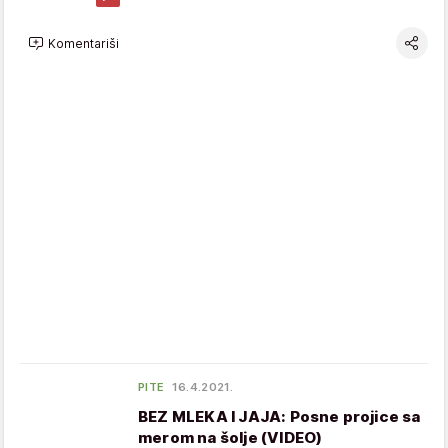
Komentariši
PITE
16.4.2021.
BEZ MLEKA I JAJA: Posne projice sa
merom na šolje (VIDEO)