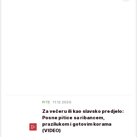
PITE
11.12.2020.
Za večeru ili kao slavsko predjelo:
Posne pitice sa ribancem,
prazilukom i gotovim korama
(VIDEO)