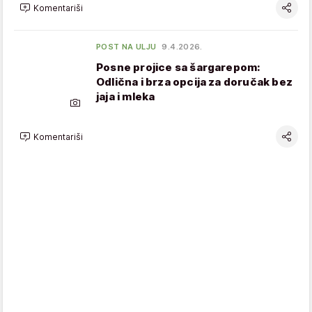
Komentariši
POST NA ULJU
9.4.2026.
Posne projice sa šargarepom:
Odlična i brza opcija za doručak bez
jaja i mleka
Komentariši