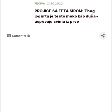
PECIVA
21.10.2022.
PROJICE SA FETA SIROM: Zbog
jogurta je testo meko kao duša -
uspevaju svima iz prve
Komentariši