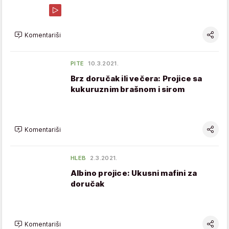
Komentariši
PITE
10.3.2021.
Brz doručak ili večera: Projice sa
kukuruznim brašnom i sirom
Komentariši
HLEB
2.3.2021.
Albino projice: Ukusni mafini za
doručak
Komentariši