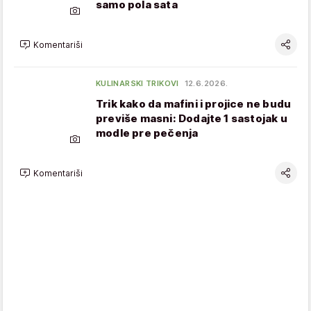
samo pola sata
Komentariši
KULINARSKI TRIKOVI
12.6.2026.
Trik kako da mafini i projice ne budu
previše masni: Dodajte 1 sastojak u
modle pre pečenja
Komentariši