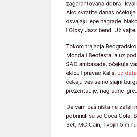
zagarantovana dobra i kvali
Ako svratite danas očekuje v
osvajaju lepe nagrade. Nak
i Gipsy Jazz bend. Uživajte
Tokom trajanja Beogradskog 
Monda i Beofesta, a uz po
SAD ambasade, očekuje vas 
ekipu i pravac Kališ,
uz deta
čekaju vas samo sjajni burger
prezentacije, nagradne igre..
Da vam baš ništa ne zafali 
pobrinuli su se Coca Cola, 
Bet, MC Cain, Tvojih 5 minu