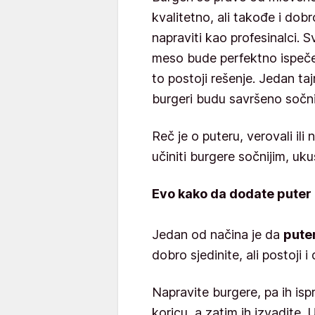
kvalitetno, ali takođe i dob
napraviti kao profesinalci. 
meso bude perfektno ispečeno
to postoji rešenje. Jedan ta
burgeri budu savršeno sočn
Reč je o puteru, verovali ili 
učiniti burgere sočnijim, uku
Evo kako da dodate puter
Jedan od načina je da
pute
dobro sjedinite, ali postoji i 
Napravite burgere, pa ih isp
koricu, a zatim ih izvadite. 