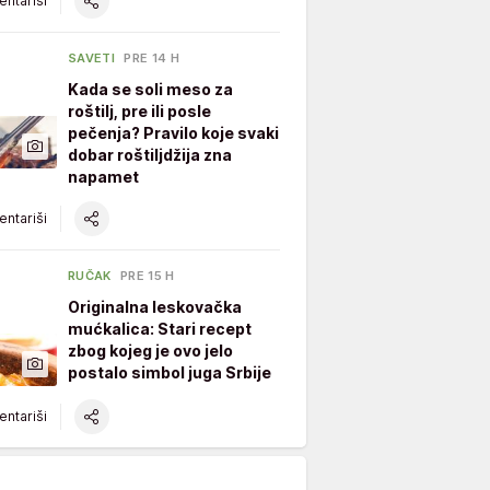
ntariši
SAVETI
PRE 14 H
Kada se soli meso za
roštilj, pre ili posle
pečenja? Pravilo koje svaki
dobar roštiljdžija zna
napamet
ntariši
RUČAK
PRE 15 H
Originalna leskovačka
mućkalica: Stari recept
zbog kojeg je ovo jelo
postalo simbol juga Srbije
ntariši