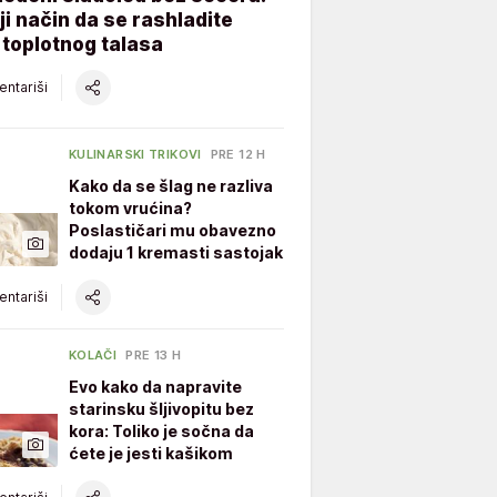
ji način da se rashladite
toplotnog talasa
ntariši
KULINARSKI TRIKOVI
PRE 12 H
Kako da se šlag ne razliva
tokom vrućina?
Poslastičari mu obavezno
dodaju 1 kremasti sastojak
ntariši
KOLAČI
PRE 13 H
Evo kako da napravite
starinsku šljivopitu bez
kora: Toliko je sočna da
ćete je jesti kašikom