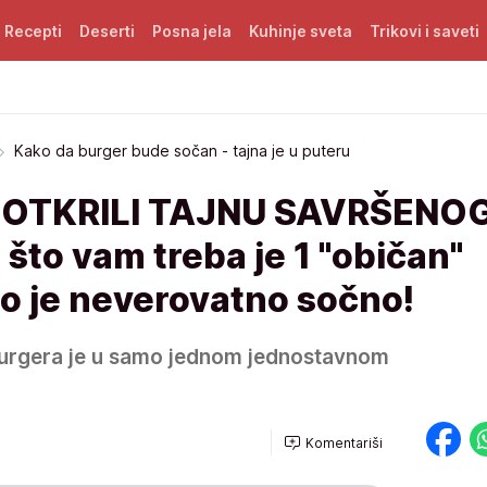
Recepti
Deserti
Posna jela
Kuhinje sveta
Trikovi i saveti
Kako da burger bude sočan - tajna je u puteru
 OTKRILI TAJNU SAVRŠENO
to vam treba je 1 "običan"
o je neverovatno sočno!
urgera je u samo jednom jednostavnom
Komentariši