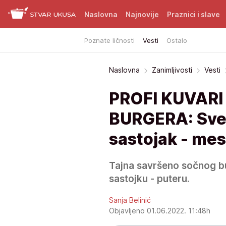
Naslovna
Najnovije
Praznici i slave
Poznate ličnosti
Vesti
Ostalo
Naslovna
Zanimljivosti
Vesti
PROFI KUVARI
BURGERA: Sve š
sastojak - mes
Tajna savršeno sočnog b
sastojku - puteru.
Sanja Belinić
Objavljeno 01.06.2022. 11:48h