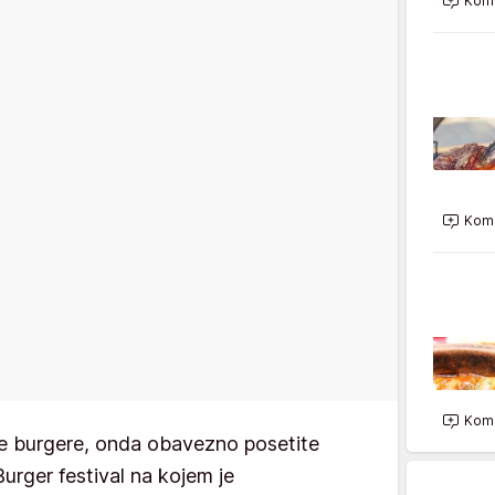
Kome
Kome
Kome
te burgere, onda obavezno posetite
urger festival na kojem je