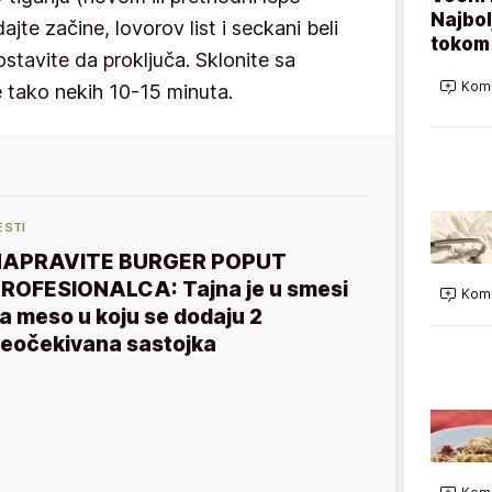
Najbol
ajte začine, lovorov list i seckani beli
tokom 
ostavite da proključa. Sklonite sa
Kome
te tako nekih 10-15 minuta.
ESTI
NAPRAVITE BURGER POPUT
ROFESIONALCA: Tajna je u smesi
Kome
a meso u koju se dodaju 2
eočekivana sastojka