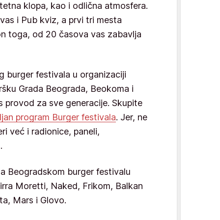
tetna klopa, kao i odlična atmosfera.
as i Pub kviz, a prvi tri mesta
on toga, od 20 časova vas zabavlja
.
burger festivala u organizaciji
dršku Grada Beograda, Beokoma i
provod za sve generacije. Skupite
ljan program Burger festivala
. Jer, ne
i već i radionice, paneli,
.
na Beogradskom burger festivalu
Birra Moretti, Naked, Frikom, Balkan
ta, Mars i Glovo.