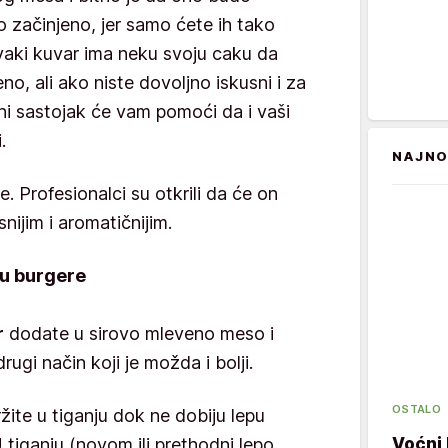
ro začinjeno, jer samo ćete ih tako
Svaki kuvar ima neku svoju caku da
, ali ako niste dovoljno iskusni i za
jni sastojak će vam pomoći da i vaši
i.
NAJNO
ne. Profesionalci su otkrili da će on
snijim i aromatičnijim.
 u burgere
r
dodate u sirovo mleveno meso i
drugi način koji je možda i bolji.
OSTALO
ržite u tiganju dok ne dobiju lepu
Voćni 
U tiganju (novom ili prethodni lepo