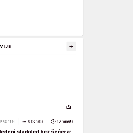
VIJE
6 koraka
10 minuta
PRE 11 H
ledeni sladoled bez šećera: