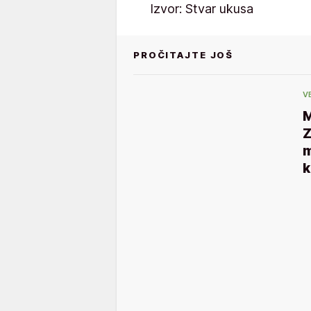
Izvor: Stvar ukusa
PROČITAJTE JOŠ
V
Z
m
k