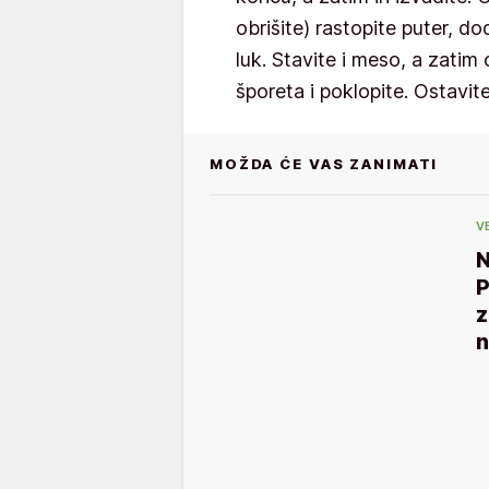
obrišite) rastopite puter, dod
luk. Stavite i meso, a zatim 
šporeta i poklopite. Ostavi
MOŽDA ĆE VAS ZANIMATI
V
P
z
n