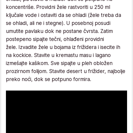
koncentriše. Providni žele rastvoriti u 250 ml
ključale vode i ostaviti da se ohladi (žele treba da
se ohladi, ali ne i stegne). U posebnoj posudi
umutite pavlaku dok ne postane čvrsta. Zatim
postepeno sipajte tečni, ohlađeni providni
žele. Izvadite žele u bojama iz frižidera i isecite ih
na kockice. Stavite u kremastu masu i lagano
izmešajte kašikom. Sve sipajte u pleh obložen
prozirnom folijom. Stavite desert u frižider, najbolje
preko noći, dok se potpuno formira.