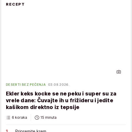
RECEPT
DESERTI BEZ PEČENJA
03.08.2026.
Ekler keks kocke se ne peku i super su za
vrele dane: Čuvajte ih u frižideru i jedite
kašikom direktno iz tepsije
6 koraka
15 minuta
Pripremite krem