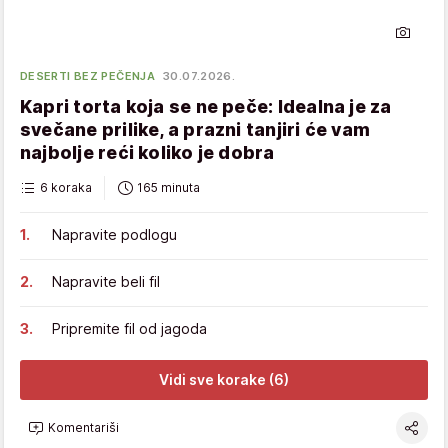
DESERTI BEZ PEČENJA
30.07.2026.
Kapri torta koja se ne peče: Idealna je za
svečane prilike, a prazni tanjiri će vam
najbolje reći koliko je dobra
6 koraka
165 minuta
Napravite podlogu
Napravite beli fil
Pripremite fil od jagoda
Vidi sve korake (6)
Komentariši