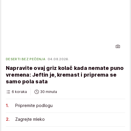
DESERTI BEZ PEČENJA
04.08.2026.
Napravite ovaj griz kolač kada nemate puno
vremena: Jeftin je, kremast i priprema se
samo pola sata
6 koraka
30 minuta
Pripremite podlogu
Zagrejte mleko