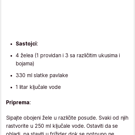
Sastojci
:
4 želea (1 providan i 3 sa različitim ukusima i
bojama)
330 ml slatke pavlake
1 litar ključale vode
Priprema
:
Sipajte obojeni žele u različite posude. Svaki od njih
rastvorite u 250 ml ključale vode. Ostaviti da se
ohladi, pa staviti u frižider dok se potpuno ne