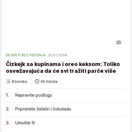
DESERTI BEZ PEČENJA
21.07.2026.
Čizkejk sa kupinama i oreo keksom: Toliko
osvežavajuća da će svi tražiti parče više
8 koraka
40 minuta
Napravite podlogu
Pripremite želatin i čokoladu
Umutite fil