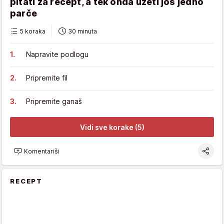
pitati za recept, a tek onda uzeti još jedno
parče
5 koraka
30 minuta
Napravite podlogu
Pripremite fil
Pripremite ganaš
Vidi sve korake (5)
Komentariši
RECEPT