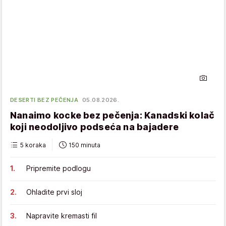
DESERTI BEZ PEČENJA
05.08.2026.
Nanaimo kocke bez pečenja: Kanadski kolač
koji neodoljivo podseća na bajadere
5 koraka
150 minuta
Pripremite podlogu
Ohladite prvi sloj
Napravite kremasti fil