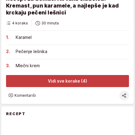
Kremast, pun karamele, a najlepše je kad
krckaju pečeni lešnici
4 koraka
30 minuta
Karamel
Pečenje lešnika
Mlečni krem
Vidi sve korake (4)
Komentariši
RECEPT