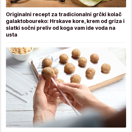
Originalni recept za tradicionalni grčki kolač
galaktoboureko: Hrskave kore, krem od griza i
slatki sočni preliv od koga vam ide voda na
usta