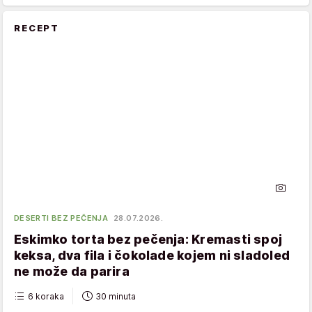
RECEPT
DESERTI BEZ PEČENJA
28.07.2026.
Eskimko torta bez pečenja: Kremasti spoj
keksa, dva fila i čokolade kojem ni sladoled
ne može da parira
6 koraka
30 minuta