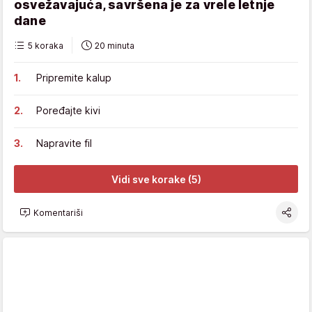
osvežavajuća, savršena je za vrele letnje
dane
5 koraka
20 minuta
Pripremite kalup
Poređajte kivi
Napravite fil
Vidi sve korake (5)
Komentariši