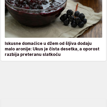
Iskusne domaćice u džem od šljiva dodaju
malo aronije: Ukus je čista desetka, a oporost
razbija preteranu slatkoću