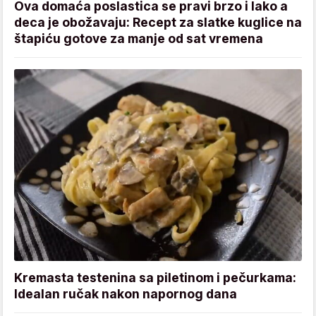
Ova domaća poslastica se pravi brzo i lako a
deca je obožavaju: Recept za slatke kuglice na
štapiću gotove za manje od sat vremena
Kremasta testenina sa piletinom i pečurkama:
Idealan ručak nakon napornog dana