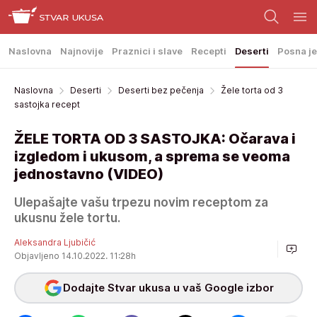
Naslovna
Najnovije
Praznici i slave
Recepti
Deserti
Posna je
Naslovna
Deserti
Deserti bez pečenja
Žele torta od 3
sastojka recept
ŽELE TORTA OD 3 SASTOJKA: Očarava i
izgledom i ukusom, a sprema se veoma
jednostavno (VIDEO)
Ulepašajte vašu trpezu novim receptom za
ukusnu žele tortu.
Aleksandra Ljubičić
Objavljeno 14.10.2022. 11:28h
Dodajte Stvar ukusa u vaš Google izbor