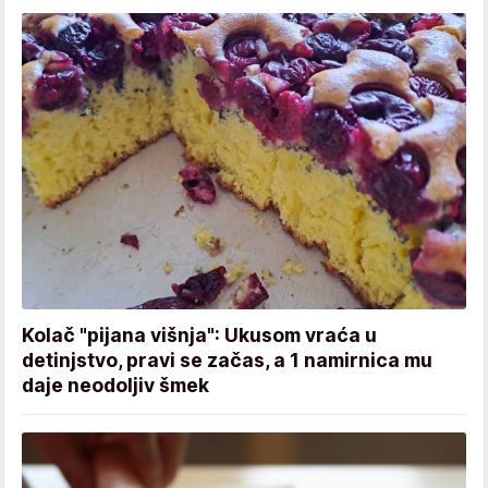
Kolač "pijana višnja": Ukusom vraća u
detinjstvo, pravi se začas, a 1 namirnica mu
daje neodoljiv šmek