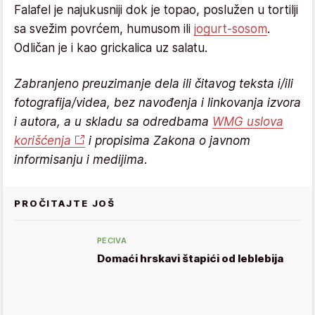
Falafel je najukusniji dok je topao, poslužen u tortilji
sa svežim povrćem, humusom ili
jogurt-sosom
.
Odličan je i kao grickalica uz salatu.
Zabranjeno preuzimanje dela ili čitavog teksta i/ili
fotografija/videa, bez navođenja i linkovanja izvora
i autora, a u skladu sa odredbama
WMG uslova
korišćenja
i propisima Zakona o javnom
informisanju i medijima.
PROČITAJTE JOŠ
PECIVA
Domaći hrskavi štapići od leblebija