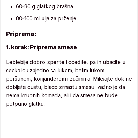
60-80 g glatkog brašna
80-100 ml ulja za prženje
Priprema:
1. korak: Priprema smese
Leblebije dobro isperite i ocedite, pa ih ubacite u
seckalicu zajedno sa lukom, belim lukom,
peršunom, korijanderom i začinima. Miksajte dok ne
dobijete gustu, blago zrnastu smesu, važno je da
nema krupnih komada, ali i da smesa ne bude
potpuno glatka.