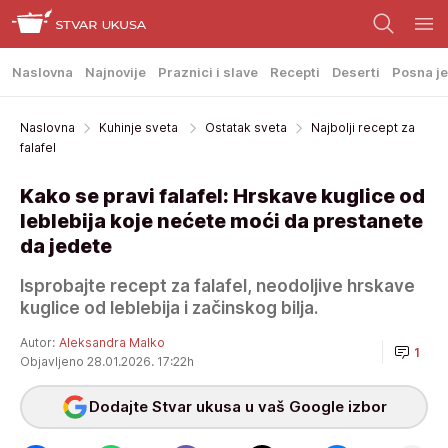
Naslovna
Najnovije
Praznici i slave
Recepti
Deserti
Posna je
Naslovna
Kuhinje sveta
Ostatak sveta
Najbolji recept za
falafel
Kako se pravi falafel: Hrskave kuglice od
leblebija koje nećete moći da prestanete
da jedete
Isprobajte recept za falafel, neodoljive hrskave
kuglice od leblebija i začinskog bilja.
Autor:
Aleksandra Malko
1
Objavljeno 28.01.2026. 17:22h
Dodajte Stvar ukusa u vaš Google izbor