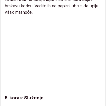
hrskavu koricu. Vadite ih na papirni ubrus da upiju
višak masnoće.
5. korak: Služenje