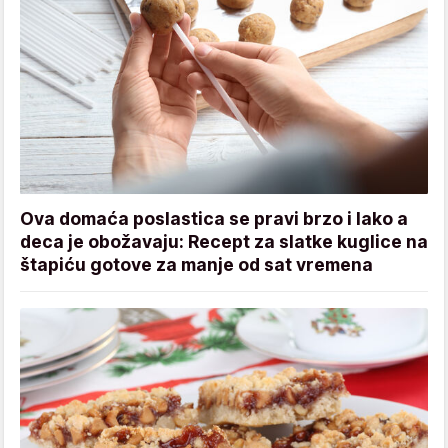
Ova domaća poslastica se pravi brzo i lako a
deca je obožavaju: Recept za slatke kuglice na
štapiću gotove za manje od sat vremena