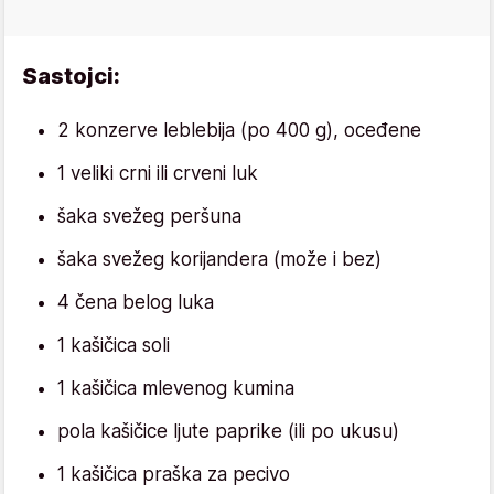
Sastojci:
2 konzerve leblebija (po 400 g), oceđene
1 veliki crni ili crveni luk
šaka svežeg peršuna
šaka svežeg korijandera (može i bez)
4 čena belog luka
1 kašičica soli
1 kašičica mlevenog kumina
pola kašičice ljute paprike (ili po ukusu)
1 kašičica praška za pecivo