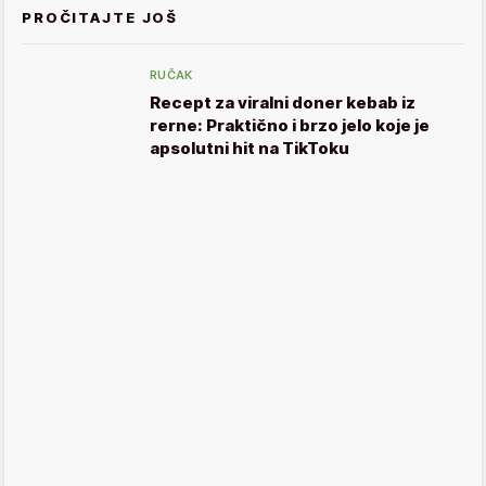
PROČITAJTE JOŠ
RUČAK
Recept za viralni doner kebab iz
rerne: Praktično i brzo jelo koje je
apsolutni hit na TikToku