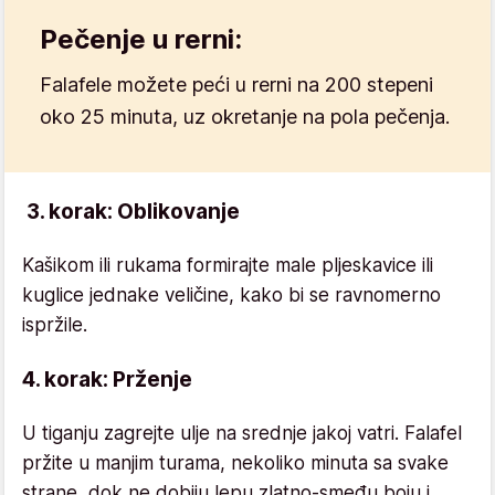
Pečenje u rerni:
Falafele možete peći u rerni na 200 stepeni
oko 25 minuta, uz okretanje na pola pečenja.
3. korak: Oblikovanje
Kašikom ili rukama formirajte male pljeskavice ili
kuglice jednake veličine, kako bi se ravnomerno
ispržile.
4. korak: Prženje
U tiganju zagrejte ulje na srednje jakoj vatri. Falafel
pržite u manjim turama, nekoliko minuta sa svake
strane, dok ne dobiju lepu zlatno-smeđu boju i