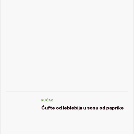
RUČAK
Ćufte od leblebija u sosu od paprike