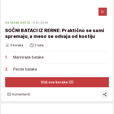
OSTATAK SVETA
11.01.2024.
SOČNI BATACI IZ RERNE: Praktično se sami
spremaju, a meso se odvaja od kostiju
2 koraka
2 sata
Marinirajte batake
Pecite batake
Vidi sve korake (2)
Komentariši