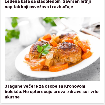
Ledena kafa sa sladoledom: Savršen letnji
napitak koji osvežava i razbuđuje
3 lagane večere za osobe sa Kronovom
bolešću: Ne opterećuju creva, zdrave su i vrlo
ukusne