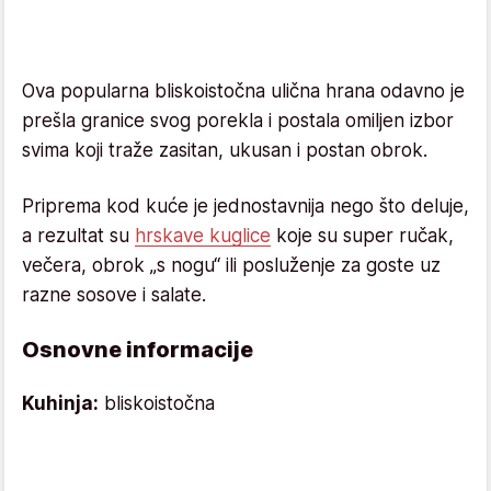
Ova popularna bliskoistočna ulična hrana odavno je
prešla granice svog porekla i postala omiljen izbor
svima koji traže zasitan, ukusan i postan obrok.
Priprema kod kuće je jednostavnija nego što deluje,
a rezultat su
hrskave kuglice
koje su super ručak,
večera, obrok „s nogu“ ili posluženje za goste uz
razne sosove i salate.
Osnovne informacije
Kuhinja:
bliskoistočna