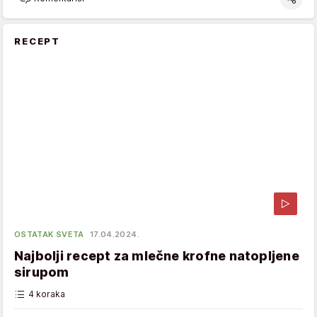
RECEPT
OSTATAK SVETA
17.04.2024.
Najbolji recept za mlečne krofne natopljene
sirupom
4 koraka