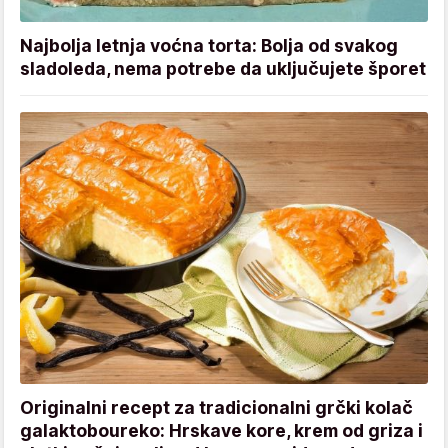
Najbolja letnja voćna torta: Bolja od svakog
sladoleda, nema potrebe da uključujete šporet
Originalni recept za tradicionalni grčki kolač
galaktoboureko: Hrskave kore, krem od griza i