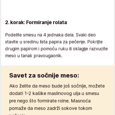
2. korak: Formiranje rolata
Podelite smesu na 4 jednaka dela. Svaki deo
stavite u sredinu lista papira za pečenje. Pokrijte
drugim papirom i pomoću ruku ili oklagije razvucite
meso u tanak pravougaonik.
Savet za sočnije meso:
Ako želite da meso bude još sočnije, možete
dodati 1-2 kašike maslinovog ulja u smesu
pre nego što formirate rolne. Masnoća
pomaže da meso zadrži sokove tokom