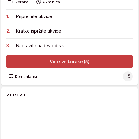
5 koraka
45 minuta
Pripremite tikvice
Kratko ispržite tikvice
Napravite nadev od sira
Vidi sve korake (5)
Komentariši
RECEPT