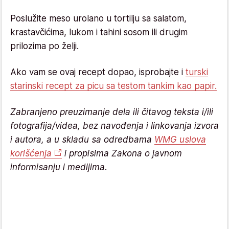
Poslužite meso urolano u tortilju sa salatom,
krastavčićima, lukom i tahini sosom ili drugim
prilozima po želji.
Ako vam se ovaj recept dopao, isprobajte i
turski
starinski recept za picu sa testom tankim kao papir.
Zabranjeno preuzimanje dela ili čitavog teksta i/ili
fotografija/videa, bez navođenja i linkovanja izvora
i autora, a u skladu sa odredbama
WMG uslova
korišćenja
i propisima Zakona o javnom
informisanju i medijima.