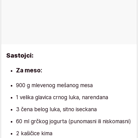
Sastojci:
Za meso:
900 g mlevenog mešanog mesa
1 velika glavica crnog luka, narendana
3 čena belog luka, sitno iseckana
60 ml grčkog jogurta (punomasni ili niskomasni)
2 kašičice kima