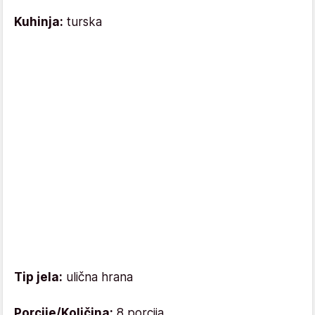
Kuhinja:
turska
Tip jela:
ulična hrana
Porcije/Količina:
8 porcija