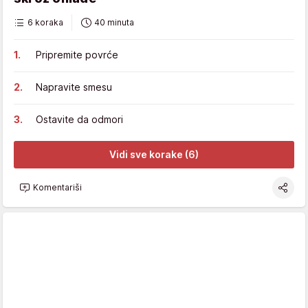
6 koraka
40 minuta
Pripremite povrće
Napravite smesu
Ostavite da odmori
Vidi sve korake (6)
Komentariši