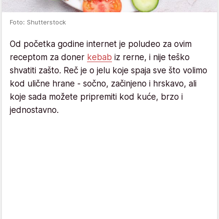
Foto: Shutterstock
Od početka godine internet je poludeo za ovim
receptom za doner
kebab
iz rerne, i nije teško
shvatiti zašto. Reč je o jelu koje spaja sve što volimo
kod ulične hrane - sočno, začinjeno i hrskavo, ali
koje sada možete pripremiti kod kuće, brzo i
jednostavno.