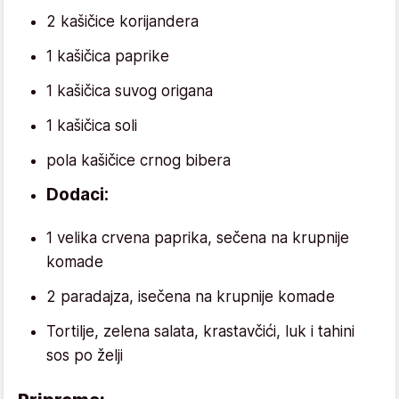
2 kašičice korijandera
1 kašičica paprike
1 kašičica suvog origana
1 kašičica soli
pola kašičice crnog bibera
Dodaci:
1 velika crvena paprika, sečena na krupnije
komade
2 paradajza, isečena na krupnije komade
Tortilje, zelena salata, krastavčići, luk i tahini
sos po želji