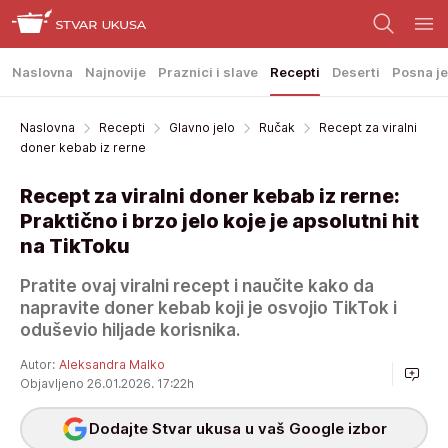
Naslovna
Najnovije
Praznici i slave
Recepti
Deserti
Posna je
Naslovna
Recepti
Glavno jelo
Ručak
Recept za viralni
doner kebab iz rerne
Recept za viralni doner kebab iz rerne:
Praktično i brzo jelo koje je apsolutni hit
na TikToku
Pratite ovaj viralni recept i naučite kako da
napravite doner kebab koji je osvojio TikTok i
oduševio hiljade korisnika.
Autor:
Aleksandra Malko
Objavljeno 26.01.2026. 17:22h
Dodajte Stvar ukusa u vaš Google izbor