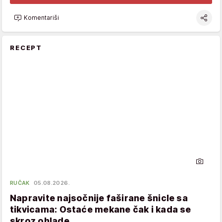
Komentariši
RECEPT
RUČAK
05.08.2026.
Napravite najsočnije faširane šnicle sa
tikvicama: Ostaće mekane čak i kada se
skroz ohlade