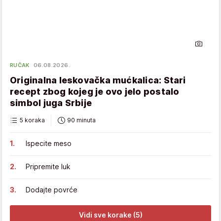
RUČAK
06.08.2026.
Originalna leskovačka mućkalica: Stari
recept zbog kojeg je ovo jelo postalo
simbol juga Srbije
5 koraka
90 minuta
Ispecite meso
Pripremite luk
Dodajte povrće
Vidi sve korake (5)