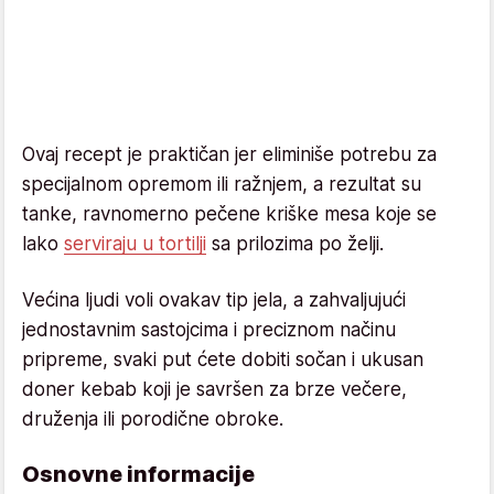
Ovaj recept je praktičan jer eliminiše potrebu za
specijalnom opremom ili ražnjem, a rezultat su
tanke, ravnomerno pečene kriške mesa koje se
lako
serviraju u tortilji
sa prilozima po želji.
Većina ljudi voli ovakav tip jela, a zahvaljujući
jednostavnim sastojcima i preciznom načinu
pripreme, svaki put ćete dobiti sočan i ukusan
doner kebab koji je savršen za brze večere,
druženja ili porodične obroke.
Osnovne informacije