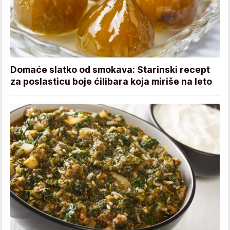
Domaće slatko od smokava: Starinski recept
za poslasticu boje ćilibara koja miriše na leto