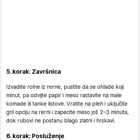
5. korak: Završnica
Izvadite rolne iz rerne, pustite da se ohlade koji
minut, pa odvijte papir i meso rastavite na male
komade ili tanke listove. Vratite na pleh i uključite
gril opciju na rerni i zapecite meso još 2–3 minuta,
dok rubovi ne postanu blago zlatni i hrskavi.
6. korak: Posluženje