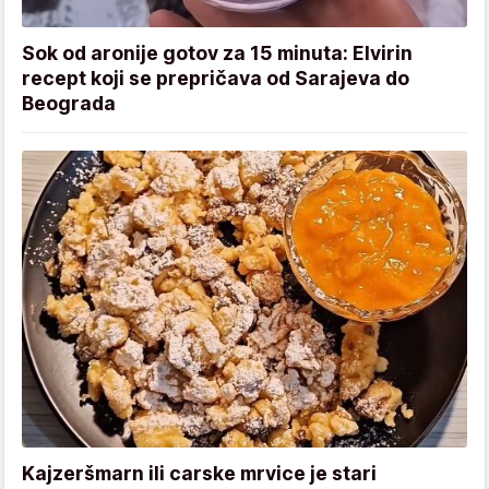
Sok od aronije gotov za 15 minuta: Elvirin
recept koji se prepričava od Sarajeva do
Beograda
Kajzeršmarn ili carske mrvice je stari