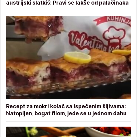
austrijski slatkiš: Pravi se lakše od palačinaka
Recept za mokri kolač sa ispečenim šljivama:
Natopljen, bogat filom, jede se u jednom dahu