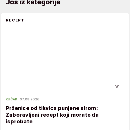
Još iz kategorije
RECEPT
RUČAK
07.08.2026.
Prženice od tikvica punjene sirom:
Zaboravljeni recept koji morate da
isprobate