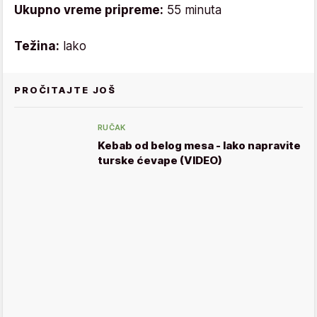
Ukupno vreme pripreme:
55 minuta
Težina:
lako
PROČITAJTE JOŠ
RUČAK
Kebab od belog mesa - lako napravite
turske ćevape (VIDEO)