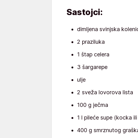
Sastojci:
dimljena svinjska koleni
2 praziluka
1 štap celera
3 šargarepe
ulje
2 sveža lovorova lista
100 g ječma
1 l pileće supe (kocka i
400 g smrznutog grašk