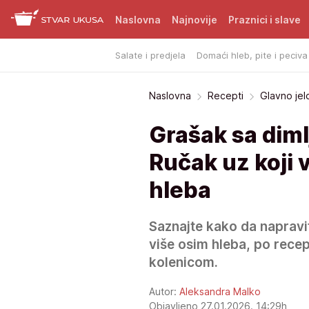
Naslovna
Najnovije
Praznici i slave
Salate i predjela
Domaći hleb, pite i peciva
Naslovna
Recepti
Glavno jel
Grašak sa dim
Ručak uz koji 
hleba
Saznajte kako da napravit
više osim hleba, po rece
kolenicom.
Autor:
Aleksandra Malko
Objavljeno 27.01.2026. 14:29h