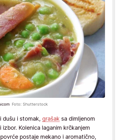
enicom
Foto: Shutterstock
 i dušu i stomak,
grašak
sa dimljenom
i izbor. Kolenica laganim krčkanjem
povrće postaje mekano i aromatično,