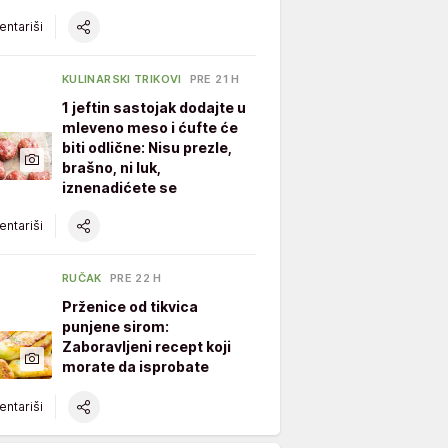
ntariši
KULINARSKI TRIKOVI
PRE 21 H
1 jeftin sastojak dodajte u
mleveno meso i ćufte će
biti odlične: Nisu prezle,
brašno, ni luk,
iznenadićete se
ntariši
RUČAK
PRE 22 H
Prženice od tikvica
punjene sirom:
Zaboravljeni recept koji
morate da isprobate
ntariši