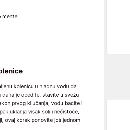
ne mente
olenice
mljenu kolenicu u hladnu vodu da
 dana je ocedite, stavite u svežu
akon prvog ključanja, vodu bacite i
pak uklanja višak soli i nečistoće,
ji, ovaj korak ponovite još jednom.