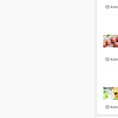
Kome
Kome
Kome