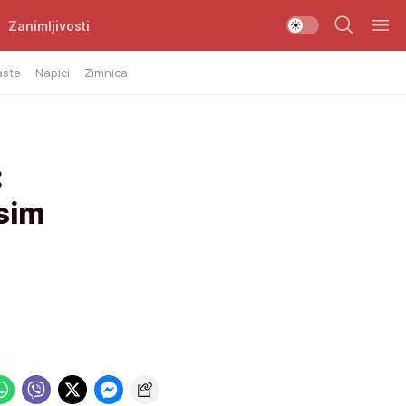
Zanimljivosti
aste
Napici
Zimnica
:
osim