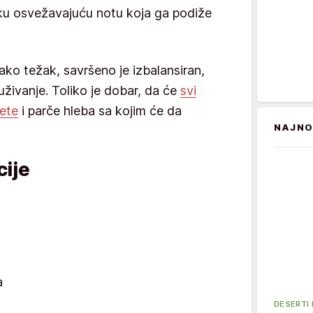
u osvežavajuću notu koja ga podiže
kako težak, savršeno je izbalansiran,
uživanje. Toliko je dobar, da će
svi
pete
i parče hleba sa kojim će da
NAJNO
ije
a
DESERTI