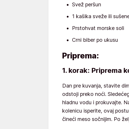
Svež peršun
1 kašika sveže ili suše
Prstohvat morske soli
Crni biber po ukusu
Priprema:
1. korak: Priprema k
Dan pre kuvanja, stavite di
odstoji preko noći. Sledećeg
hladnu vodu i prokuvajte. N
kolenicu isperite, ovaj postu
čineći meso sočnijim. Po žel