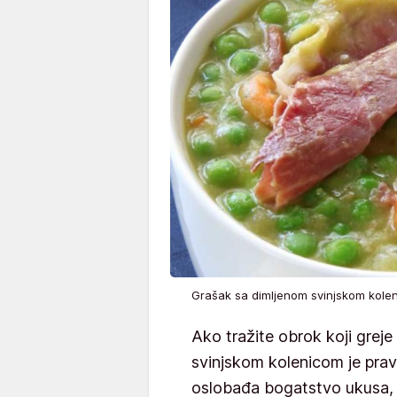
Grašak sa dimljenom svinjskom kol
Ako tražite obrok koji greje
svinjskom kolenicom je prav
oslobađa bogatstvo ukusa, 