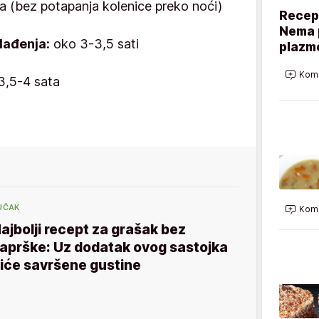
 (bez potapanja kolenice preko noći)
Recept
Nema p
lađenja:
oko 3-3,5 sati
plazme
Kome
3,5-4 sata
UČAK
Kome
ajbolji recept za grašak bez
aprške: Uz dodatak ovog sastojka
iće savršene gustine