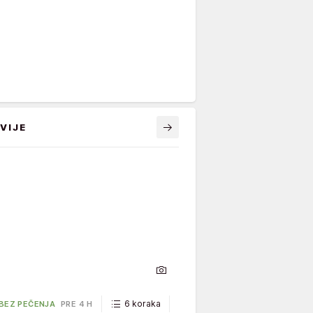
VIJE
6 koraka
40 minuta
 BEZ PEČENJA
PRE 4 H