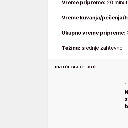
Vreme pripreme:
20 minuta
Vreme kuvanja/pečenja/h
Ukupno vreme pripreme:
Težina:
srednje zahtevno
PROČITAJTE JOŠ
R
N
z
b