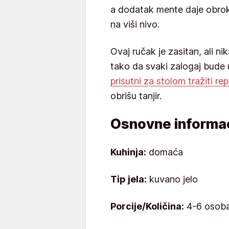
a dodatak mente daje obrok
na viši nivo.
Ovaj ručak je zasitan, ali ni
tako da svaki zalogaj bude 
prisutni za stolom tražiti re
obrišu tanjir.
Osnovne informac
Kuhinja:
domaća
Tip jela:
kuvano jelo
Porcije/Količina:
4-6 osob