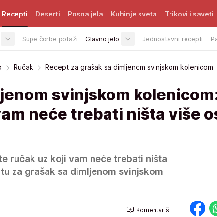
Recepti
Deserti
Posna jela
Kuhinje sveta
Trikovi i saveti
Supe čorbe potaži
Glavno jelo
Jednostavni recepti
P
o
Ručak
Recept za grašak sa dimljenom svinjskom kolenicom
ljenom svinjskom kolenicom
vam neće trebati ništa više 
e ručak uz koji vam neće trebati ništa
ptu za grašak sa dimljenom svinjskom
Komentariši