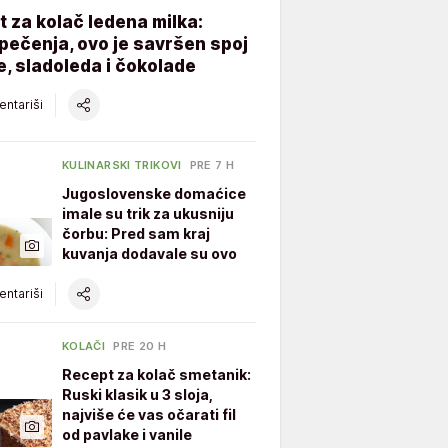
 za kolač ledena milka:
ečenja, ovo je savršen spoj
, sladoleda i čokolade
ntariši
KULINARSKI TRIKOVI
PRE 7 H
Jugoslovenske domaćice
imale su trik za ukusniju
čorbu: Pred sam kraj
kuvanja dodavale su ovo
ntariši
KOLAČI
PRE 20 H
Recept za kolač smetanik:
Ruski klasik u 3 sloja,
najviše će vas očarati fil
od pavlake i vanile