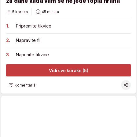
za dane kada vam se ne jede topla hrana
5 koraka
45 minuta
Pripremite tikvice
Napravite fil
Napunite tikvice
Vidi sve korake (5)
Komentariši