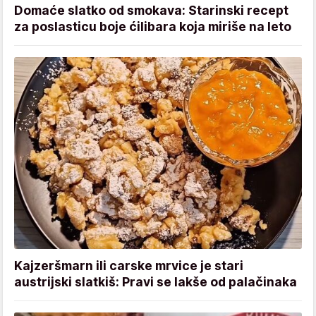
Domaće slatko od smokava: Starinski recept
za poslasticu boje ćilibara koja miriše na leto
Kajzeršmarn ili carske mrvice je stari
austrijski slatkiš: Pravi se lakše od palačinaka