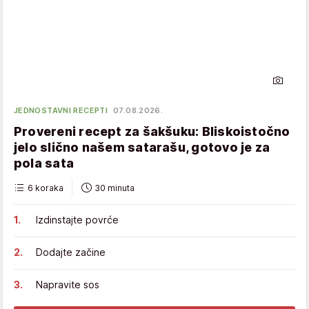
JEDNOSTAVNI RECEPTI
07.08.2026.
Provereni recept za šakšuku: Bliskoistočno
jelo slično našem satarašu, gotovo je za
pola sata
6 koraka
30 minuta
Izdinstajte povrće
Dodajte začine
Napravite sos