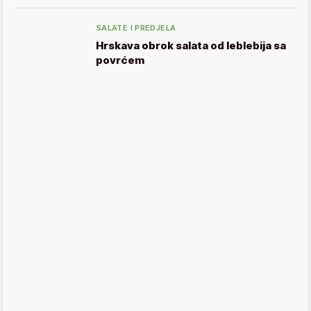
SALATE I PREDJELA
Hrskava obrok salata od leblebija sa
povrćem