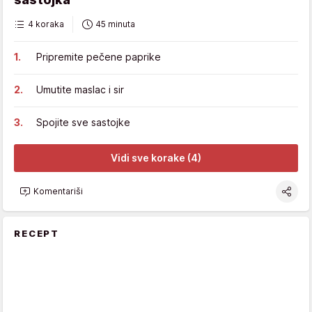
4 koraka
45 minuta
Pripremite pečene paprike
Umutite maslac i sir
Spojite sve sastojke
Vidi sve korake (4)
Komentariši
RECEPT