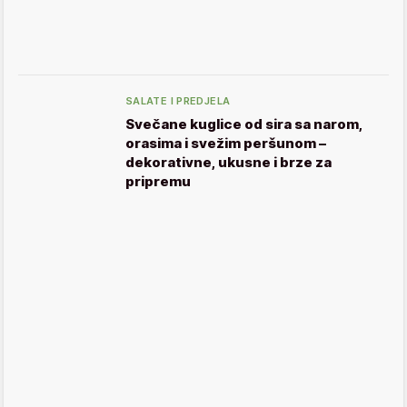
SALATE I PREDJELA
Svečane kuglice od sira sa narom,
orasima i svežim peršunom –
dekorativne, ukusne i brze za
pripremu