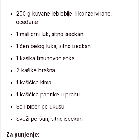
250 g kuvane leblebije ili konzervirane,
oceđene
1 mali crni luk, sitno iseckan
1 čen belog luka, sitno iseckan
1 kašika limunovog soka
2 kašike brašna
1 kašičica kima
1 kašičica paprike u prahu
So i biber po ukusu
Sveži peršun, sitno iseckan
Za punjenje: