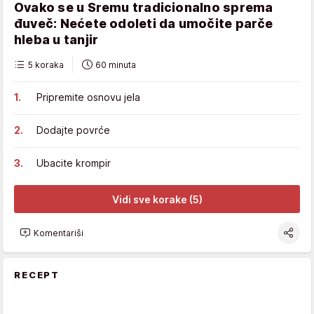
Ovako se u Sremu tradicionalno sprema
đuveč: Nećete odoleti da umočite parče
hleba u tanjir
5 koraka
60 minuta
Pripremite osnovu jela
Dodajte povrće
Ubacite krompir
Vidi sve korake (5)
Komentariši
RECEPT