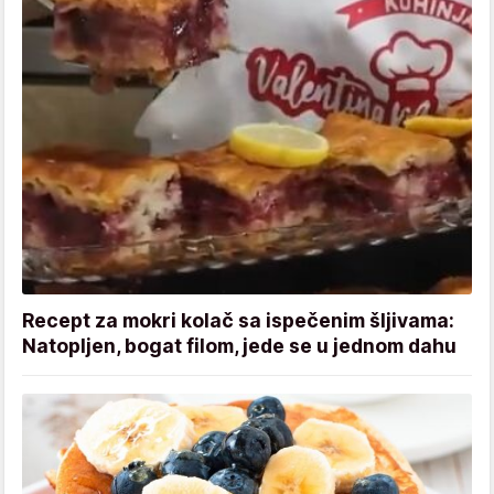
Recept za mokri kolač sa ispečenim šljivama:
Natopljen, bogat filom, jede se u jednom dahu