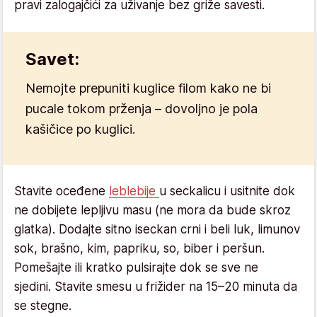
pravi zalogajčići za uživanje bez griže savesti.
Savet:
Nemojte prepuniti kuglice filom kako ne bi
pucale tokom prženja – dovoljno je pola
kašičice po kuglici.
Stavite oceđene
leblebije
u seckalicu i usitnite dok
ne dobijete lepljivu masu (ne mora da bude skroz
glatka). Dodajte sitno iseckan crni i beli luk, limunov
sok, brašno, kim, papriku, so, biber i peršun.
Pomešajte ili kratko pulsirajte dok se sve ne
sjedini. Stavite smesu u frižider na 15–20 minuta da
se stegne.