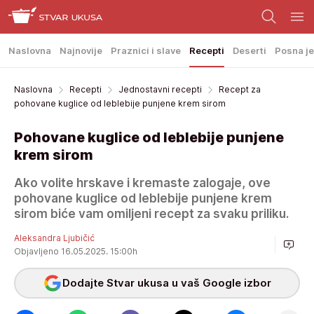
Naslovna
Najnovije
Praznici i slave
Recepti
Deserti
Posna je
Naslovna
Recepti
Jednostavni recepti
Recept za
pohovane kuglice od leblebije punjene krem sirom
Pohovane kuglice od leblebije punjene
krem sirom
Ako volite hrskave i kremaste zalogaje, ove
pohovane kuglice od leblebije punjene krem
sirom biće vam omiljeni recept za svaku priliku.
Aleksandra Ljubičić
Objavljeno 16.05.2025. 15:00h
Dodajte Stvar ukusa u vaš Google izbor