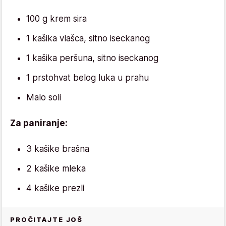
100 g krem sira
1 kašika vlašca, sitno iseckanog
1 kašika peršuna, sitno iseckanog
1 prstohvat belog luka u prahu
Malo soli
Za paniranje:
3 kašike brašna
2 kašike mleka
4 kašike prezli
PROČITAJTE JOŠ