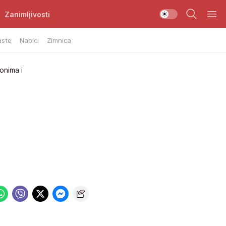
Zanimljivosti
aste
Napici
Zimnica
onima i