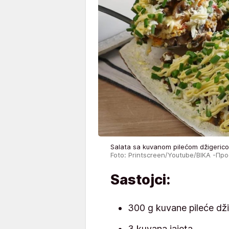
Salata sa kuvanom pilećom džigerico
Foto: Printscreen/Youtube/ВІКА -П
Sastojci:
300 g kuvane pileće dž
3 kuvana jajeta