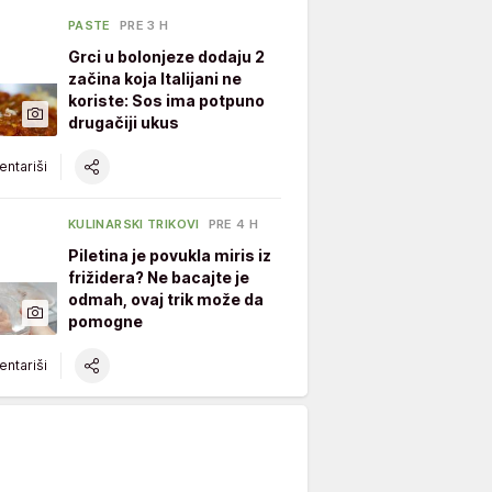
PASTE
PRE 3 H
Grci u bolonjeze dodaju 2
začina koja Italijani ne
koriste: Sos ima potpuno
drugačiji ukus
ntariši
KULINARSKI TRIKOVI
PRE 4 H
Piletina je povukla miris iz
frižidera? Ne bacajte je
odmah, ovaj trik može da
pomogne
ntariši