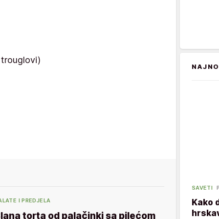
i trouglovi)
NAJNO
SAVETI
ALATE I PREDJELA
Kako 
hrska
lana torta od palačinki sa pilećom