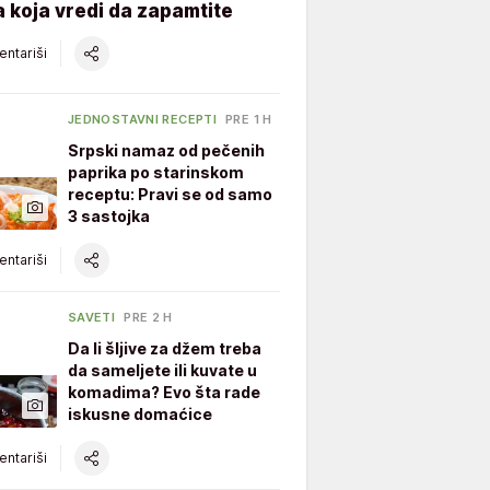
 koja vredi da zapamtite
ntariši
JEDNOSTAVNI RECEPTI
PRE 1 H
Srpski namaz od pečenih
paprika po starinskom
receptu: Pravi se od samo
3 sastojka
ntariši
SAVETI
PRE 2 H
Da li šljive za džem treba
da sameljete ili kuvate u
komadima? Evo šta rade
iskusne domaćice
ntariši