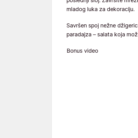
poslednji sloj. Završite mr
mladog luka za dekoraciju.
Savršen spoj nežne džigeric
paradajza – salata koja mož
Bonus video