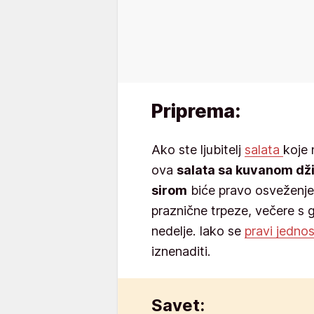
Priprema:
Ako ste ljubitelj
salata
koje 
ova
salata sa kuvanom dži
sirom
biće pravo osveženje
praznične trpeze, večere s 
nedelje. Iako se
pravi jedno
iznenaditi.
Savet: