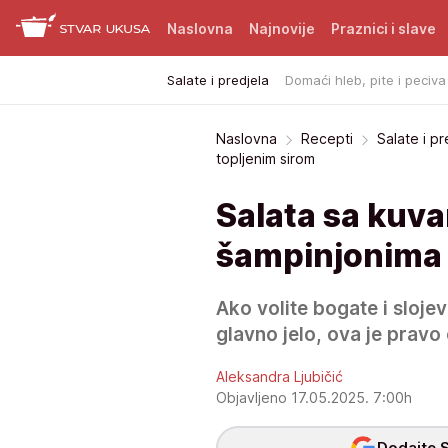
Naslovna
Najnovije
Praznici i slave
Salate i predjela
Domaći hleb, pite i peciva
Naslovna
Recepti
Salate i pr
topljenim sirom
Salata sa kuv
šampinjonima 
Ako volite bogate i slojev
glavno jelo, ova je pravo 
Aleksandra Ljubičić
Objavljeno 17.05.2025. 7:00h
Dodajte S