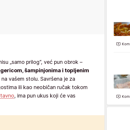
Kome
nisu „samo prilog“, već pun obrok –
gericom, šampinjonima i topljenim
 na vašem stolu. Savršena je za
gostima ili kao neobičan ručak tokom
stavno
, ima pun ukus koji će vas
Kome