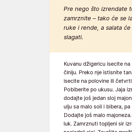
Pre nego što izrendate t
zamrznite – tako će se la
ruke i rende, a salata će
slagati.
Kuvanu džigericu isecite na s
činiju. Preko nje istisnite t
isecite na polovine ili četvrt
Pobiberite po ukusu. Jaja iz
dodajte još jedan sloj majon
ulju sa malo soli i bibera, p
Dodajte još malo majoneza. 
luk. Zamrznuti topljeni sir i