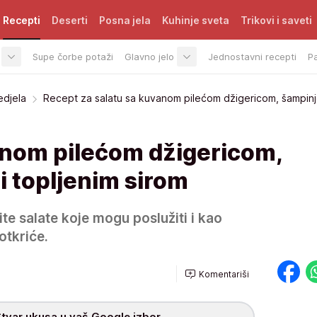
Recepti
Deserti
Posna jela
Kuhinje sveta
Trikovi i saveti
Supe čorbe potaži
Glavno jelo
Jednostavni recepti
P
edjela
Recept za salatu sa kuvanom pilećom džigericom, šampinj
anom pilećom džigericom,
i topljenim sirom
ite salate koje mogu poslužiti i kao
otkriće.
Komentariši
tvar ukusa u vaš Google izbor