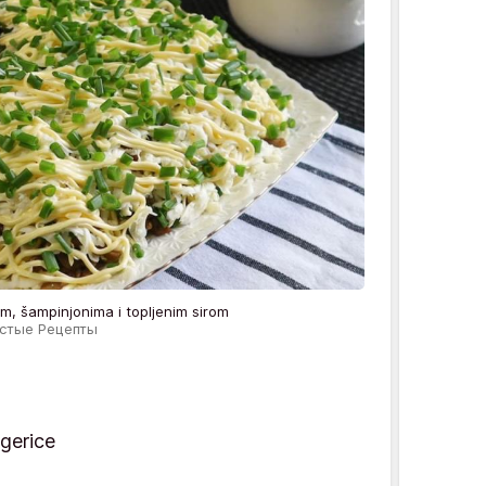
m, šampinjonima i topljenim sirom
ростые Рецепты
igerice