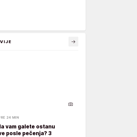
VIJE
PRE 24 MIN
da vam galete ostanu
ve posle pečenja? 3