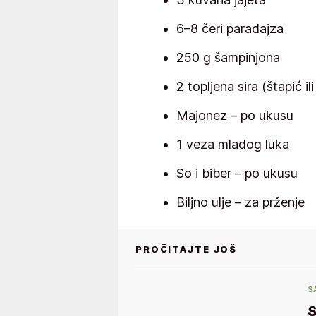
6–8 čeri paradajza
250 g šampinjona
2 topljena sira (štapić il
Majonez – po ukusu
1 veza mladog luka
So i biber – po ukusu
Biljno ulje – za prženje
PROČITAJTE JOŠ
S
S