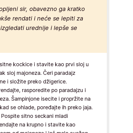
opljeni sir, obavezno ga kratko
kše rendati i neće se lepiti za
 izgledati urednije i lepše se
itne kockice i stavite kao prvi sloj u
anak sloj majoneza. Čeri paradajz
ine i složite preko džigerice.
rendajte, rasporedite po paradajzu i
eza. Šampinjone isecite i propržite na
a kad se ohlade, poređajte ih preko jaja.
Pospite sitno seckani mladi
zrendajte na krupno i stavite kao