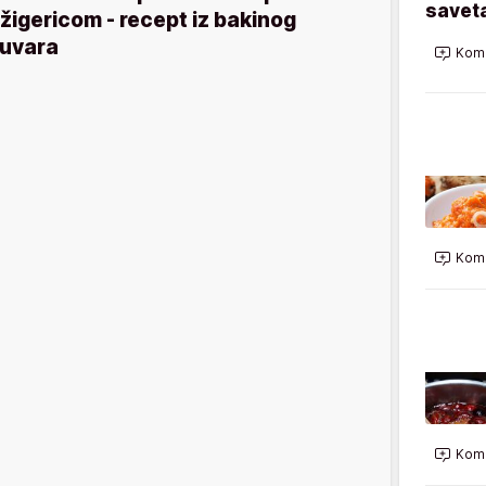
saveta
žigericom - recept iz bakinog
uvara
Kome
Kome
Kome