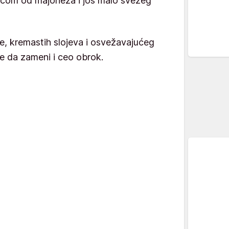
ežicom od majoneza i još malo svežeg
e, kremastih slojeva i osvežavajućeg
e da zameni i ceo obrok.