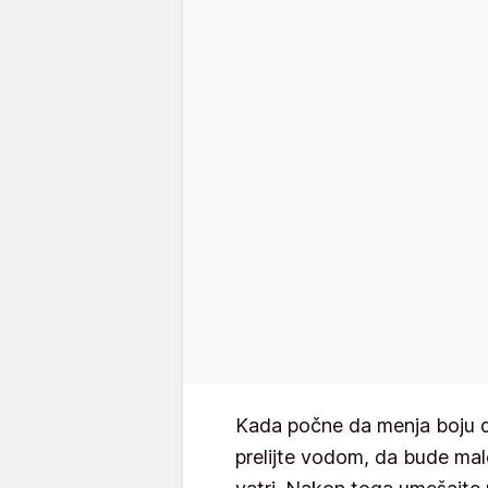
Kada počne da menja boju 
prelijte vodom, da bude malo