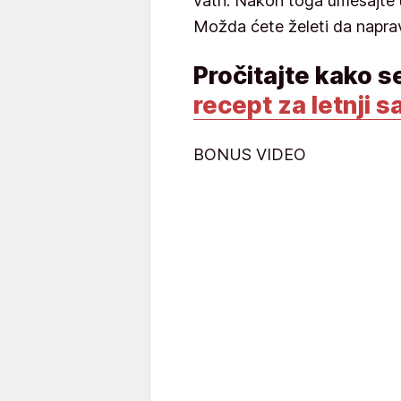
vatri. Nakon toga umešajte 
Možda ćete želeti da naprav
Pročitajte kako s
recept za letnji s
BONUS VIDEO