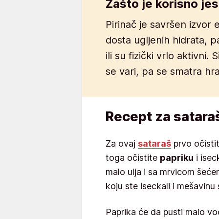
Zašto je korisno jes
Pirinač je savršen izvor 
dosta ugljenih hidrata, pa
ili su fizički vrlo aktivni
se vari, pa se smatra h
Recept za satara
Za ovaj
sataraš
prvo očistit
toga očistite
papriku
i isec
malo ulja i sa mrvicom šeće
koju ste iseckali i mešavinu 
Paprika će da pusti malo vod