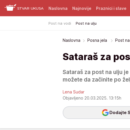
Naslovna
Najnovije
Praznici i slave
Post na vodi
Post na ulju
Naslovna
Posna jela
Post na 
Sataraš za pos
Sataraš za post na ulju j
možete da začinite po želj
Lena Sudar
Objavljeno 20.03.2025. 13:15h
Dodajte S