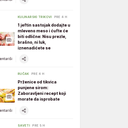
KULINARSKI TRIKOVI
PRE 4 H
1 jeftin sastojak dodajte u
mleveno meso i ćufte će
biti odlične: Nisu prezle,
brašno, ni luk,
iznenadićete se
ntariši
RUČAK
PRE 4 H
Prženice od tikvica
punjene sirom:
Zaboravljeni recept koji
morate da isprobate
ntariši
SAVETI
PRE 5 H