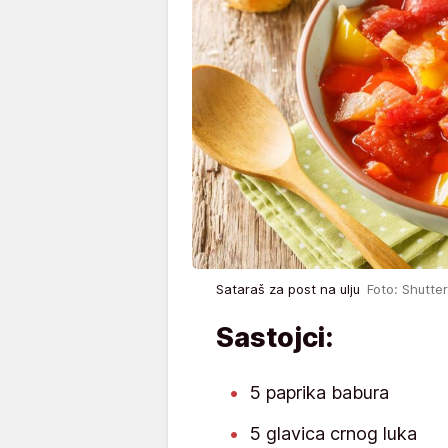
Sataraš za post na ulju
Foto: Shutte
Sastojci:
5 paprika babura
5 glavica crnog luka