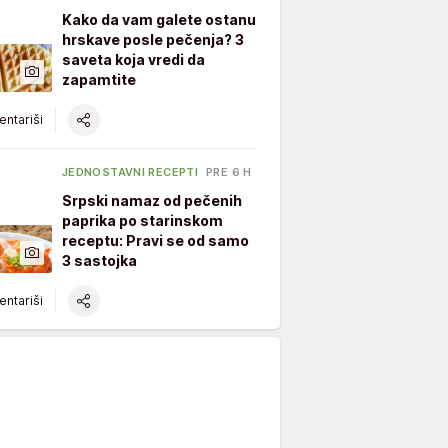
Kako da vam galete ostanu
hrskave posle pečenja? 3
saveta koja vredi da
zapamtite
ntariši
JEDNOSTAVNI RECEPTI
PRE 6 H
Srpski namaz od pečenih
paprika po starinskom
receptu: Pravi se od samo
3 sastojka
ntariši