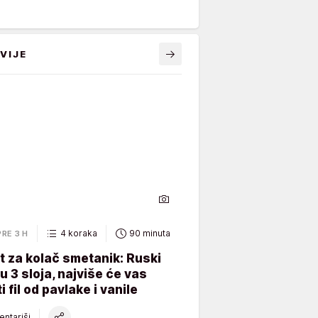
VIJE
4 koraka
90 minuta
PRE 3 H
 za kolač smetanik: Ruski
 u 3 sloja, najviše će vas
i fil od pavlake i vanile
ntariši