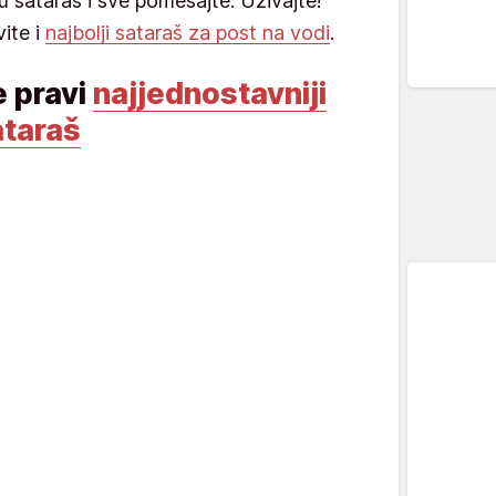
u sataraš i sve pomešajte. Uživajte!
ite i
najbolji sataraš za post na vodi
.
e pravi
najjednostavniji
ataraš