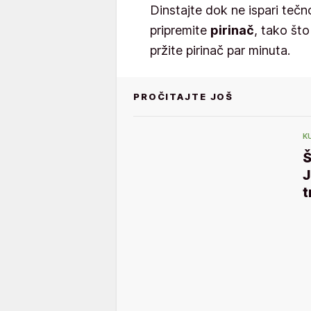
Dinstajte dok ne ispari tečn
pripremite
pirinač
, tako što
pržite pirinač par minuta.
PROČITAJTE JOŠ
K
Š
J
t