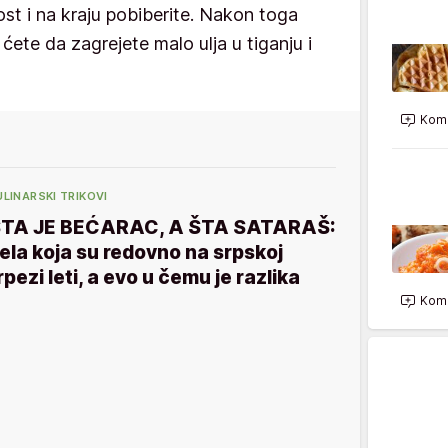
ost i na kraju pobiberite. Nakon toga
 ćete da zagrejete malo ulja u tiganju i
Kome
ULINARSKI TRIKOVI
TA JE BEĆARAC, A ŠTA SATARAŠ:
ela koja su redovno na srpskoj
rpezi leti, a evo u čemu je razlika
Kome