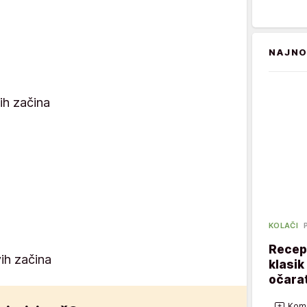
NAJNO
ih začina
KOLAČI
Recept
ih začina
klasik
očarat
Kome