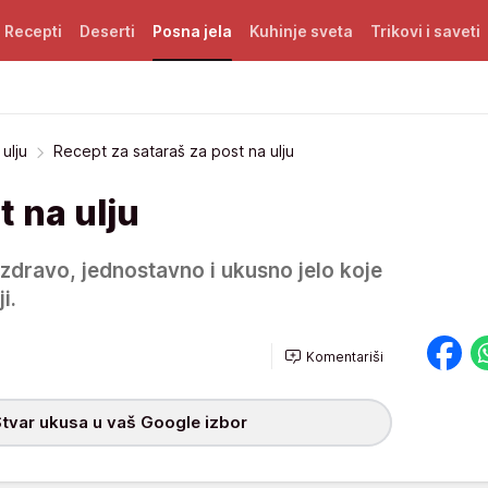
Recepti
Deserti
Posna jela
Kuhinje sveta
Trikovi i saveti
ulju
Recept za sataraš za post na ulju
t na ulju
e zdravo, jednostavno i ukusno jelo koje
i.
Komentariši
tvar ukusa u vaš Google izbor