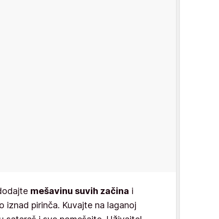
dodajte
mešavinu suvih začina
i
 iznad pirinča. Kuvajte na laganoj