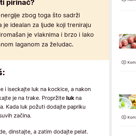
ti pirinač?
energije zbog toga što sadrži
 je idealan za ljude koji treniraju
. Siromašan je vlaknima i brzo i lako
ranom laganom za želudac.
Kome
š:
e i iseckajte luk na kockice, a nakon
kajte je na trake. Propržite
luk
na
ra. Kada luk požuti dodajte papriku
suvih začina.
Kome
e, dinstajte, a zatim dodajte pelat.