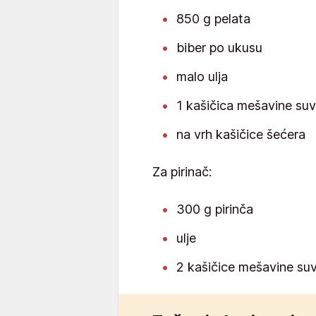
850 g pelata
biber po ukusu
malo ulja
1 kašičica mešavine suv
na vrh kašičice šećera
Za pirinač:
300 g pirinča
ulje
2 kašičice mešavine suv