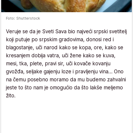
Foto: Shutterstock
Veruje se da je Sveti Sava bio najveći srpski svetitelj
koji putuje po srpskim gradovima, donosi red i
blagostanje, uči narod kako se kopa, ore, kako se
kresanjem dobija vatra, uči žene kako se kuva,
mesi, tka, plete, pravi sir, uči kovače kovanju
gvožđa, seljake gajenju loze i pravljenju vina… Ono
na čemu posebno moramo da mu budemo zahvalni
jeste to što nam je omogućio da što lakše meljemo
žito.