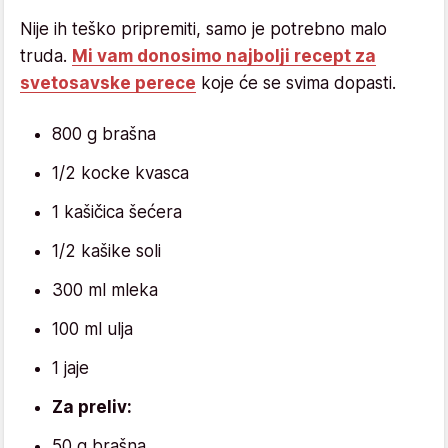
Nije ih teško pripremiti, samo je potrebno malo
truda.
Mi vam donosimo najbolji recept za
svetosavske perece
koje će se svima dopasti.
800 g brašna
1/2 kocke kvasca
1 kašičica šećera
1/2 kašike soli
300 ml mleka
100 ml ulja
1 jaje
Za preliv:
50 g brašna