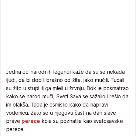
Jedna od narodnih legendi kaže da su se nekada
ljudi, da bi dobili brašno od žita, jako mučili. Tucali
su žito u stupi ili ga mleli u žrvnju. Dok je posmatrao
kako se narod muči, Sveti Sava se sažalio i rešio da
im olakša. Tada je osmislio kako da napravi
vodenicu. Zato se u njegovu čast na dan slave
prave
perece
koje su poznatije kao svetosavske
perece.