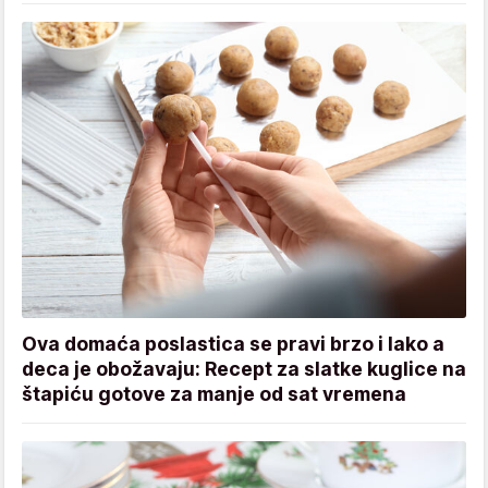
Ova domaća poslastica se pravi brzo i lako a
deca je obožavaju: Recept za slatke kuglice na
štapiću gotove za manje od sat vremena