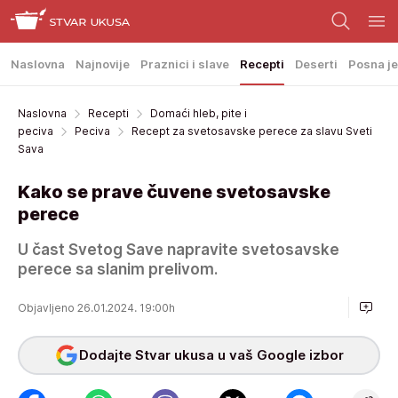
Naslovna
Najnovije
Praznici i slave
Recepti
Deserti
Posna je
Naslovna
Recepti
Domaći hleb, pite i
peciva
Peciva
Recept za svetosavske perece za slavu Sveti
Sava
Kako se prave čuvene svetosavske
perece
U čast Svetog Save napravite svetosavske
perece sa slanim prelivom.
Objavljeno 26.01.2024. 19:00h
Dodajte Stvar ukusa u vaš Google izbor