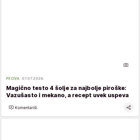
PECIVA
07.07.2026.
Magično testo 4 šolje za najbolje piroške:
Vazušasto i mekano, a recept uvek uspeva
Komentariši