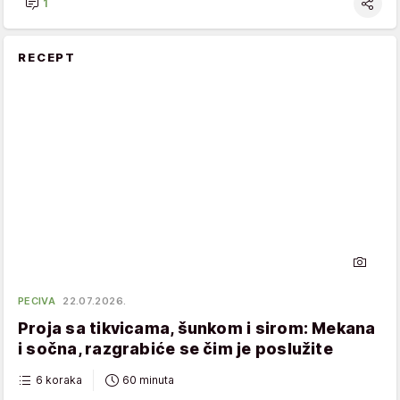
1
RECEPT
PECIVA
22.07.2026.
Proja sa tikvicama, šunkom i sirom: Mekana
i sočna, razgrabiće se čim je poslužite
6 koraka
60 minuta