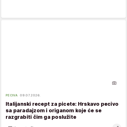
PECIVA
09.07.2026.
Italijanski recept za picete: Hrskavo pecivo
sa paradajzom i origanom koje će se
razgrabiti čim ga poslužite