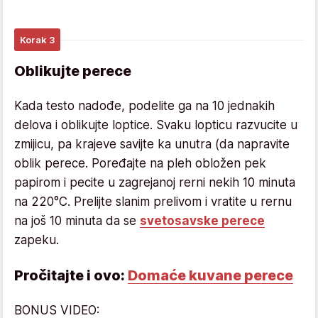
Korak 3
Oblikujte perece
Kada testo nadođe, podelite ga na 10 jednakih
delova i oblikujte loptice. Svaku lopticu razvucite u
zmijicu, pa krajeve savijte ka unutra (da napravite
oblik perece. Poređajte na pleh obložen pek
papirom i pecite u zagrejanoj rerni nekih 10 minuta
na 220°C. Prelijte slanim prelivom i vratite u rernu
na još 10 minuta da se
svetosavske perece
zapeku.
Pročitajte i ovo:
Domaće kuvane perece
BONUS VIDEO: