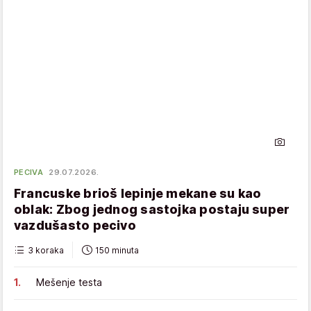
PECIVA
29.07.2026.
Francuske brioš lepinje mekane su kao
oblak: Zbog jednog sastojka postaju super
vazdušasto pecivo
3 koraka
150 minuta
Mešenje testa