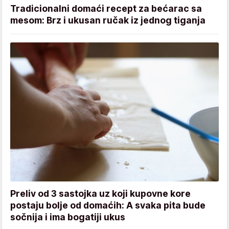
Tradicionalni domaći recept za bećarac sa
mesom: Brz i ukusan ručak iz jednog tiganja
Preliv od 3 sastojka uz koji kupovne kore
postaju bolje od domaćih: A svaka pita bude
sočnija i ima bogatiji ukus