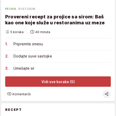
PECIVA
31.07.2026.
Provereni recept za projice sa sirom: Baš
kao one koje služe u restoranima uz meze
5 koraka
40 minuta
Pripremite smesu
Dodajte suve sastojke
Umešajte sir
Vidi sve korake (5)
Komentariši
RECEPT