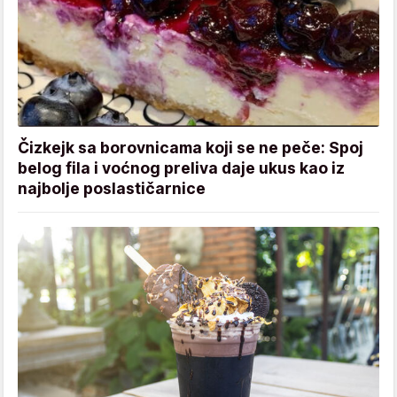
Čizkejk sa borovnicama koji se ne peče: Spoj
belog fila i voćnog preliva daje ukus kao iz
najbolje poslastičarnice