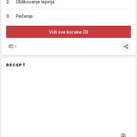
Oblikovanje lepinja
Pečenje
Vidi sve korake (3)
1
RECEPT