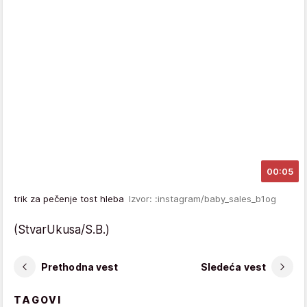
00:05
trik za pečenje tost hleba
Izvor: :instagram/baby_sales_b1og
(StvarUkusa/S.B.)
Prethodna vest
Sledeća vest
TAGOVI