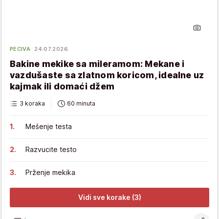
PECIVA
24.07.2026.
Bakine mekike sa mileramom: Mekane i
vazdušaste sa zlatnom koricom, idealne uz
kajmak ili domaći džem
3 koraka
60 minuta
Mešenje testa
Razvucite testo
Prženje mekika
Vidi sve korake (3)