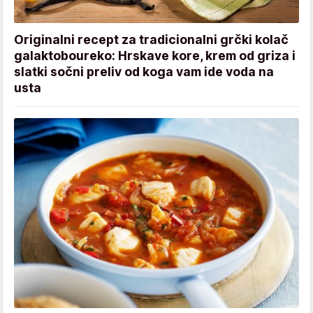
Originalni recept za tradicionalni grčki kolač
galaktoboureko: Hrskave kore, krem od griza i
slatki sočni preliv od koga vam ide voda na
usta