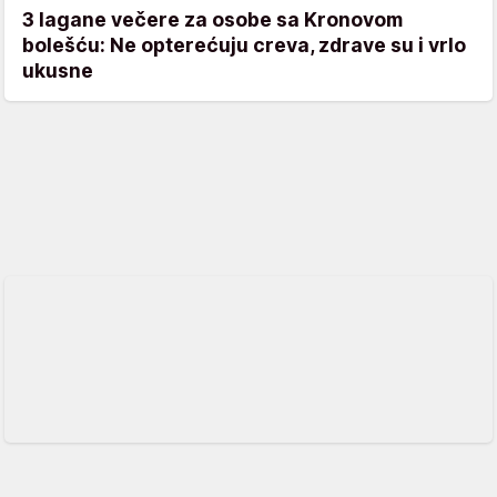
3 lagane večere za osobe sa Kronovom
bolešću: Ne opterećuju creva, zdrave su i vrlo
ukusne