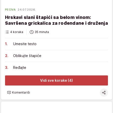
PECIVA
24.07.2026.
Hrskavi slani štapići sa belom vinom:
Savršena grickalica za rođendane i druženja
4 koraka
35 minuta
Umesite testo
Oblikujte štapiće
Ređajte
Vidi sve korake (4)
Komentariši