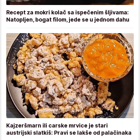
Recept za mokri kolač sa ispečenim šljivama:
Natopljen, bogat filom, jede se u jednom dahu
Kajzeršmarn ili carske mrvice je stari
austrijski slatkiš: Pravi se lakše od palačinaka