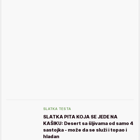
SLATKA TESTA
SLATKA PITA KOJA SE JEDE NA
KAŠIKU: Desert sa šljivama od samo 4
sastojka - može da se služi i topao i
hladan