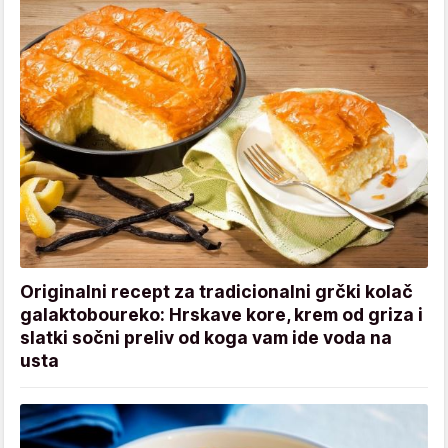
Originalni recept za tradicionalni grčki kolač
galaktoboureko: Hrskave kore, krem od griza i
slatki sočni preliv od koga vam ide voda na
usta