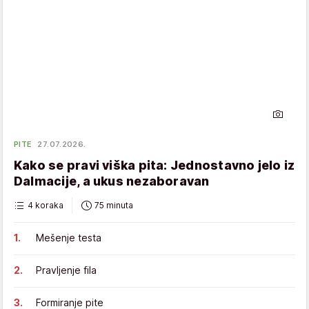
PITE
27.07.2026.
Kako se pravi viška pita: Jednostavno jelo iz
Dalmacije, a ukus nezaboravan
4 koraka
75 minuta
Mešenje testa
Pravljenje fila
Formiranje pite