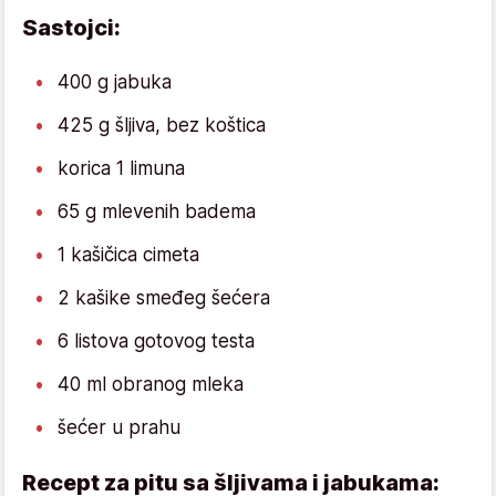
Sastojci:
400 g jabuka
425 g šljiva, bez koštica
korica 1 limuna
65 g mlevenih badema
1 kašičica cimeta
2 kašike smeđeg šećera
6 listova gotovog testa
40 ml obranog mleka
šećer u prahu
Recept za pitu sa šljivama i jabukama: