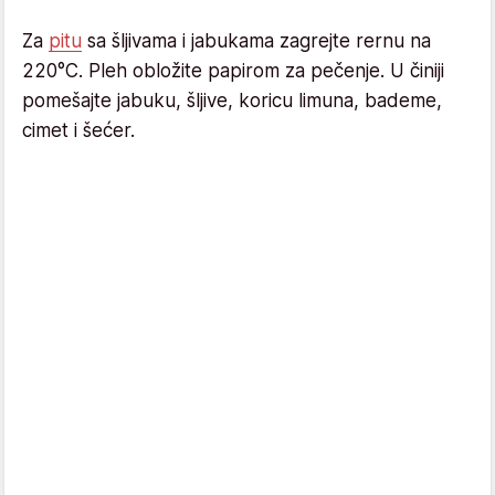
Za
pitu
sa šljivama i jabukama zagrejte rernu na
220°C. Pleh obložite papirom za pečenje. U činiji
pomešajte jabuku, šljive, koricu limuna, bademe,
cimet i šećer.