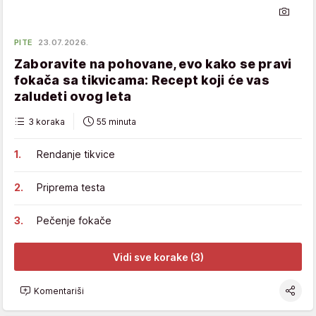
PITE
23.07.2026.
Zaboravite na pohovane, evo kako se pravi
fokača sa tikvicama: Recept koji će vas
zaludeti ovog leta
3 koraka
55 minuta
Rendanje tikvice
Priprema testa
Pečenje fokače
Vidi sve korake (3)
Komentariši