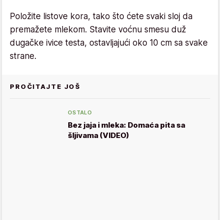
Položite listove kora, tako što ćete svaki sloj da
premažete mlekom. Stavite voćnu smesu duž
dugačke ivice testa, ostavljajući oko 10 cm sa svake
strane.
PROČITAJTE JOŠ
OSTALO
Bez jaja i mleka: Domaća pita sa
šljivama (VIDEO)