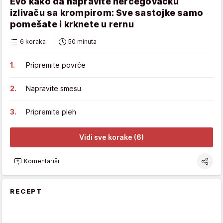
Evo kako da napravite hercegovačku
izlivaču sa krompirom: Sve sastojke samo
pomešate i krknete u rernu
6 koraka
50 minuta
Pripremite povrće
Napravite smesu
Pripremite pleh
Vidi sve korake (6)
Komentariši
RECEPT