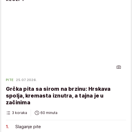
PITE
25.07.2026.
Grčka pita sa sirom na brzinu: Hrskava
spolja, kremasta iznutra, a tajna je u
začinima
3 koraka
60 minuta
Slaganje pite