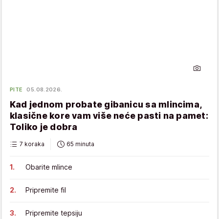
PITE
05.08.2026.
Kad jednom probate gibanicu sa mlincima,
klasične kore vam više neće pasti na pamet:
Toliko je dobra
7 koraka
65 minuta
Obarite mlince
Pripremite fil
Pripremite tepsiju