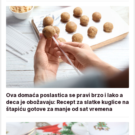
Ova domaća poslastica se pravi brzo i lako a
deca je obožavaju: Recept za slatke kuglice na
štapiću gotove za manje od sat vremena