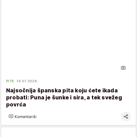
PITE
14.07.2026.
Najsočnija španska pita koju ćete ikada
probati: Puna je šunke i sira, a tek svežeg
povrća
Komentariši