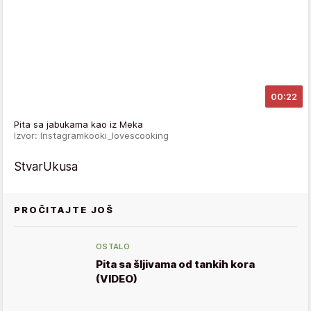
00:22
Pita sa jabukama kao iz Meka
Izvor: Instagramkooki_lovescooking
StvarUkusa
PROČITAJTE JOŠ
OSTALO
Pita sa šljivama od tankih kora
(VIDEO)