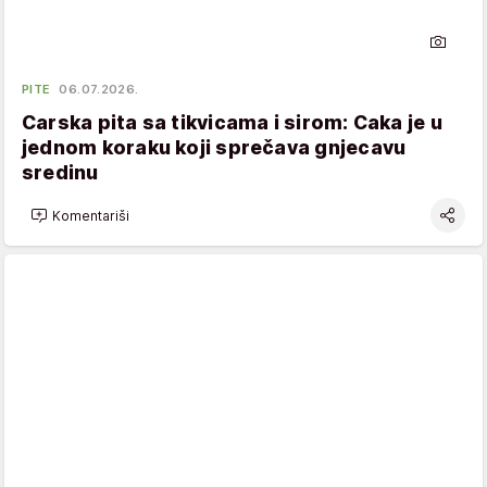
PITE
06.07.2026.
Carska pita sa tikvicama i sirom: Caka je u
jednom koraku koji sprečava gnjecavu
sredinu
Komentariši