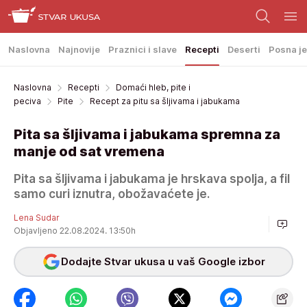
Naslovna
Najnovije
Praznici i slave
Recepti
Deserti
Posna je
Naslovna
Recepti
Domaći hleb, pite i
peciva
Pite
Recept za pitu sa šljivama i jabukama
Pita sa šljivama i jabukama spremna za
manje od sat vremena
Pita sa šljivama i jabukama je hrskava spolja, a fil
samo curi iznutra, obožavaćete je.
Lena Sudar
Objavljeno 22.08.2024. 13:50h
Dodajte Stvar ukusa u vaš Google izbor