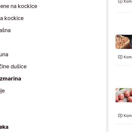
Kome
ečene na kockice
na kockice
ašna
šuna
Kome
čine dušice
uzmarina
ije
Kome
eka