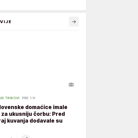
VIJE
KI TRIKOVI
PRE 1 H
lovenske domaćice imale
k za ukusniju čorbu: Pred
aj kuvanja dodavale su