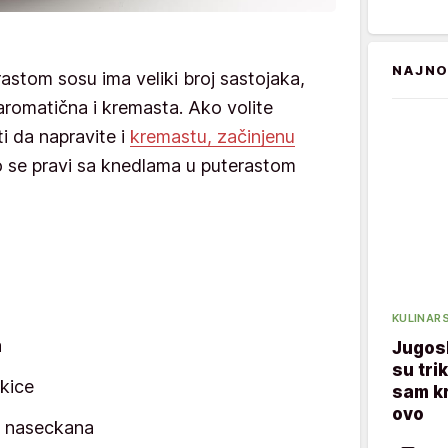
NAJNO
stom sosu ima veliki broj sastojaka,
e aromatična i kremasta. Ako volite
i da napravite i
kremastu, začinjenu
ko se pravi sa knedlama u puterastom
KULINARS
a
Jugos
su tri
ckice
sam kr
ovo
o naseckana