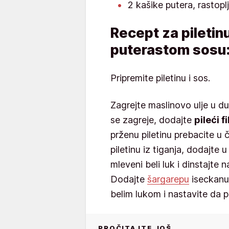
2 kašike putera, rastop
Recept za piletin
puterastom sosu
Pripremite piletinu i sos.
Zagrejte maslinovo ulje u d
se zagreje, dodajte
pileći fi
prženu piletinu prebacite u 
piletinu iz tiganja, dodajte u
mleveni beli luk i dinstajte 
Dodajte
šargarepu
iseckanu 
belim lukom i nastavite da p
PROČITAJTE JOŠ