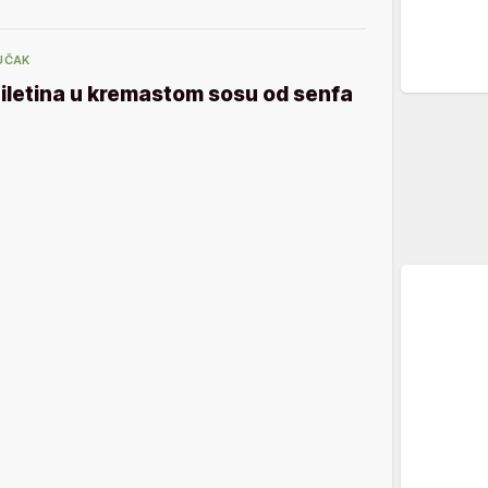
UČAK
iletina u kremastom sosu od senfa