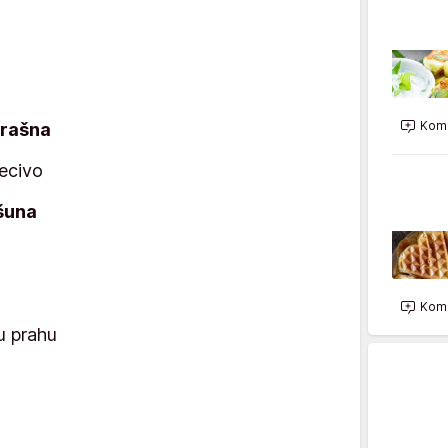
Kome
rašna
pecivo
šuna
Kome
u prahu