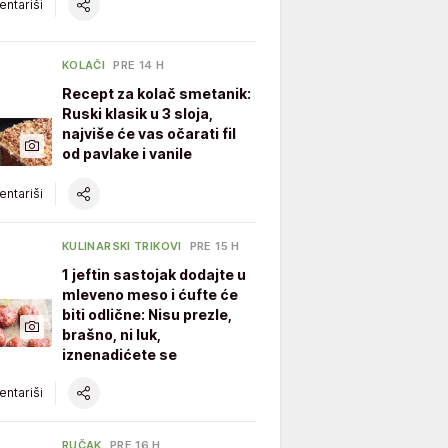
ntariši
KOLAČI
PRE 14 H
Recept za kolač smetanik:
Ruski klasik u 3 sloja,
najviše će vas očarati fil
od pavlake i vanile
ntariši
KULINARSKI TRIKOVI
PRE 15 H
1 jeftin sastojak dodajte u
mleveno meso i ćufte će
biti odlične: Nisu prezle,
brašno, ni luk,
iznenadićete se
ntariši
RUČAK
PRE 16 H