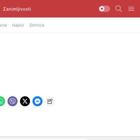
Zanimljivosti
aste
Napici
Zimnica