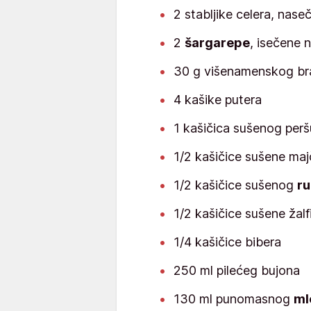
2 stabljike celera, nas
2
šargarepe
, isečene 
30 g višenamenskog br
4 kašike putera
1 kašičica sušenog per
1/2 kašičice sušene maj
1/2 kašičice sušenog
r
1/2 kašičice sušene žalf
1/4 kašičice bibera
250 ml pilećeg bujona
130 ml punomasnog
ml