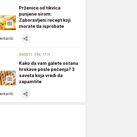
Prženice od tikvica
punjene sirom:
Zaboravljeni recept koji
morate da isprobate
ntariši
SAVETI
PRE 17 H
Kako da vam galete ostanu
hrskave posle pečenja? 3
saveta koja vredi da
zapamtite
ntariši