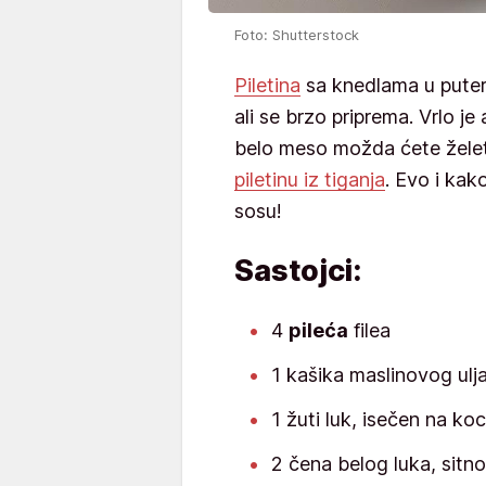
Foto: Shutterstock
Piletina
sa knedlama u putera
ali se brzo priprema. Vrlo j
belo meso možda ćete želet
piletinu iz tiganja
. Evo i ka
sosu!
Sastojci:
4
pileća
filea
1 kašika maslinovog ulj
1 žuti luk, isečen na ko
2 čena belog luka, sitn