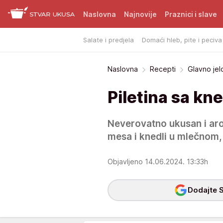
Naslovna
Najnovije
Praznici i slave
Salate i predjela
Domaći hleb, pite i peciva
Naslovna
Recepti
Glavno jel
Piletina sa k
Neverovatno ukusan i ar
mesa i knedli u mlečnom,
Objavljeno 14.06.2024. 13:33h
Dodajte S