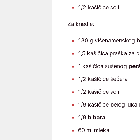
1/2 kašičice soli
Za knedle:
130 g višenamenskog
b
1,5 kašičica praška za 
1 kašičica sušenog
per
1/2 kašičice šećera
1/2 kašičice soli
1/8 kašičice belog luka 
1/8
bibera
60 ml mleka