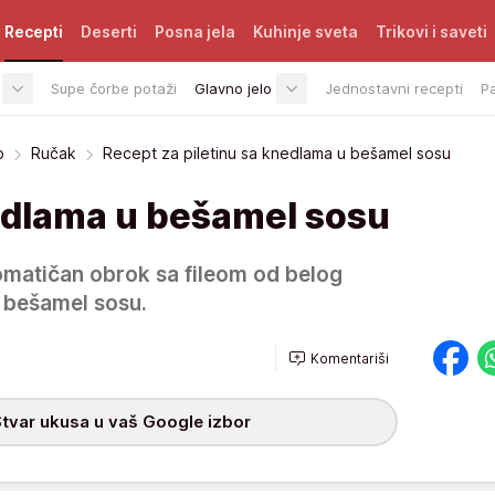
Recepti
Deserti
Posna jela
Kuhinje sveta
Trikovi i saveti
Supe čorbe potaži
Glavno jelo
Jednostavni recepti
P
o
Ručak
Recept za piletinu sa knedlama u bešamel sosu
nedlama u bešamel sosu
omatičan obrok sa fileom od belog
 bešamel sosu.
Komentariši
tvar ukusa u vaš Google izbor