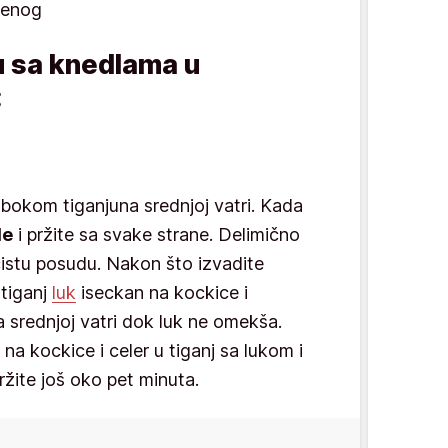
ljenog
u sa knedlama u
:
ubokom tiganjuna srednjoj vatri. Kada
le
i pržite sa svake strane. Delimično
čistu posudu. Nakon što izvadite
 tiganj
luk
iseckan na kockice i
na srednjoj vatri dok luk ne omekša.
na kockice i celer u tiganj sa lukom i
ržite još oko pet minuta.