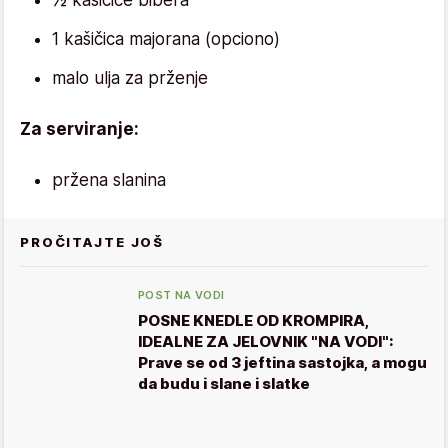
1 kašičica majorana (opciono)
malo ulja za prženje
Za serviranje:
pržena slanina
PROČITAJTE JOŠ
POST NA VODI
POSNE KNEDLE OD KROMPIRA,
IDEALNE ZA JELOVNIK "NA VODI":
Prave se od 3 jeftina sastojka, a mogu
da budu i slane i slatke