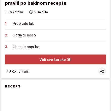
pravili po bakinom receptu
6 koraka
55 minuta
Propržite luk
Dodajte meso
Ubacite paprike
Vidi sve korake (6)
Komentariši
RECEPT