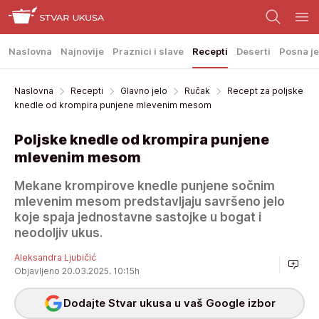
Naslovna
Najnovije
Praznici i slave
Recepti
Deserti
Posna je
Naslovna
Recepti
Glavno jelo
Ručak
Recept za poljske
knedle od krompira punjene mlevenim mesom
Poljske knedle od krompira punjene
mlevenim mesom
Mekane krompirove knedle punjene sočnim
mlevenim mesom predstavljaju savršeno jelo
koje spaja jednostavne sastojke u bogat i
neodoljiv ukus.
Aleksandra Ljubičić
Objavljeno 20.03.2025. 10:15h
Dodajte Stvar ukusa u vaš Google izbor