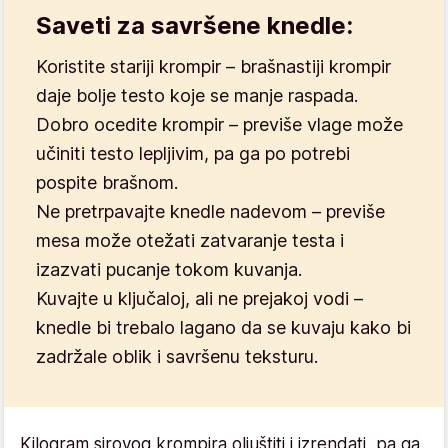
Saveti za savršene knedle:
Koristite stariji krompir
– brašnastiji krompir
daje bolje testo koje se manje raspada.
Dobro ocedite krompir
– previše vlage može
učiniti testo lepljivim, pa ga po potrebi
pospite brašnom.
Ne pretrpavajte knedle nadevom
– previše
mesa može otežati zatvaranje testa i
izazvati pucanje tokom kuvanja.
Kuvajte u ključaloj, ali ne prejakoj vodi
–
knedle bi trebalo lagano da se kuvaju kako bi
zadržale oblik i savršenu teksturu.
Kilogram sirovog krompira oljuštiti i izrendati, pa ga