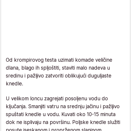
Od krompirovog testa uzimati komade veličine
dlana, blago ih spljoštiti, staviti malo nadeva u
sredinu i pažljivo zatvoriti oblikujući duguljaste
knedle.
U velikom loncu zagrejati posoljenu vodu do
ključanja. Smanjiti vatru na srednju jačinu i pažljivo
spuštati knedle u vodu. Kuvati oko 10-15 minuta
dok ne isplivaju na površinu. Poljske knedle služiti
posute iseskanom i proprženom slaninom.