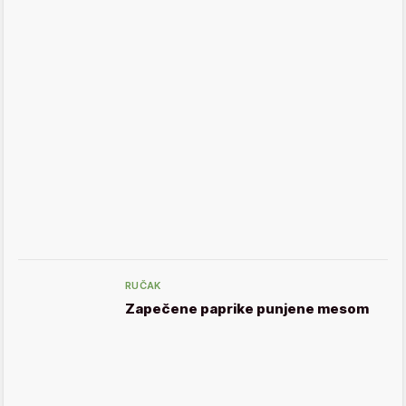
RUČAK
Zapečene paprike punjene mesom