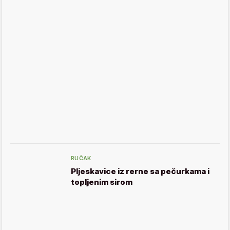
RUČAK
Pljeskavice iz rerne sa pečurkama i
topljenim sirom