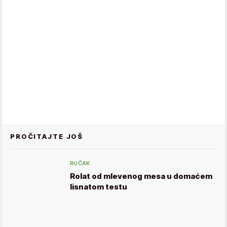
PROČITAJTE JOŠ
RUČAK
Rolat od mlevenog mesa u domaćem
lisnatom testu