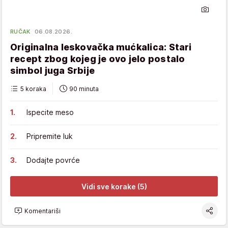
RUČAK
06.08.2026.
Originalna leskovačka mućkalica: Stari
recept zbog kojeg je ovo jelo postalo
simbol juga Srbije
5 koraka
90 minuta
Ispecite meso
Pripremite luk
Dodajte povrće
Vidi sve korake (5)
Komentariši