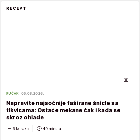
RECEPT
RUČAK
05.08.2026.
Napravite najsočnije faširane šnicle sa
tikvicama: Ostaće mekane čak i kada se
skroz ohlade
6 koraka
40 minuta