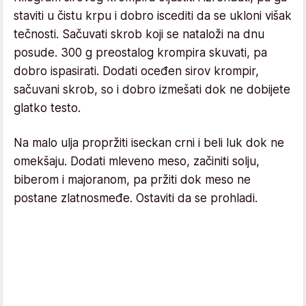
staviti u čistu krpu i dobro iscediti da se ukloni višak
tečnosti. Sačuvati skrob koji se nataloži na dnu
posude. 300 g preostalog krompira skuvati, pa
dobro ispasirati. Dodati oceđen sirov krompir,
sačuvani skrob, so i dobro izmešati dok ne dobijete
glatko testo.
Na malo ulja propržiti iseckan crni i beli luk dok ne
omekšaju. Dodati mleveno meso, začiniti solju,
biberom i majoranom, pa pržiti dok meso ne
postane zlatnosmeđe. Ostaviti da se prohladi.