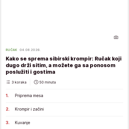
RUČAK
04.08.2026.
Kako se sprema sibirski krompir: Ručak koji
dugo drži sitim, a možete ga sa ponosom
poslužiti i gostima
3 koraka
50 minuta
Priprema mesa
Krompir i začini
Kuvanje