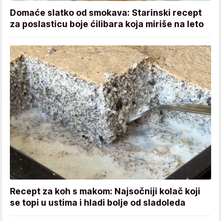
Domaće slatko od smokava: Starinski recept
za poslasticu boje ćilibara koja miriše na leto
Recept za koh s makom: Najsočniji kolač koji
se topi u ustima i hladi bolje od sladoleda