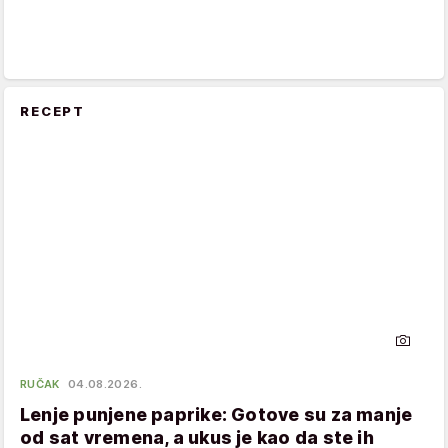
RECEPT
RUČAK
04.08.2026.
Lenje punjene paprike: Gotove su za manje
od sat vremena, a ukus je kao da ste ih