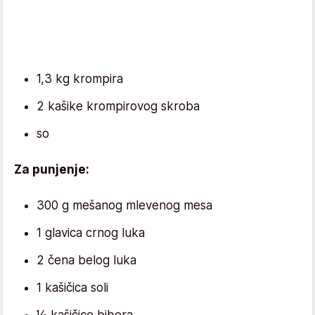
1,3 kg krompira
2 kašike krompirovog skroba
so
Za punjenje:
300 g mešanog mlevenog mesa
1 glavica crnog luka
2 čena belog luka
1 kašičica soli
½ kašičice bibera