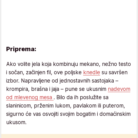
Priprema:
Ako volite jela koja kombinuju mekano, nežno testo
i sočan, začinjen fil, ove poljske
knedle
su savršen
izbor. Napravljene od jednostavnih sastojaka –
krompira, brašna i jaja – pune se ukusnim
nadevom
od mlevenog mesa
. Bilo da ih poslužite sa
slaninicom, prženim lukom, pavlakom ili puterom,
sigurno će vas osvojiti svojim bogatim i domaćinskim
ukusom.