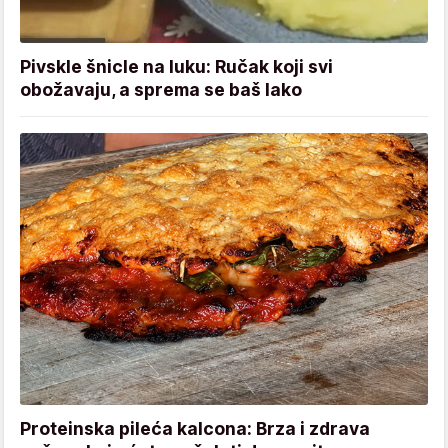
Pivskle šnicle na luku: Ručak koji svi
obožavaju, a sprema se baš lako
Proteinska pileća kalcona: Brza i zdrava