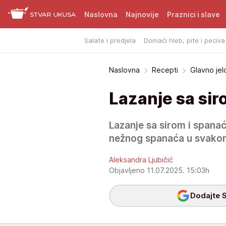
Naslovna
Najnovije
Praznici i slave
Salate i predjela
Domaći hleb, pite i peciva
Naslovna
Recepti
Glavno jel
Lazanje sa si
Lazanje sa sirom i spanać
nežnog spanaća u svakom
Aleksandra Ljubičić
Objavljeno 11.07.2025. 15:03h
Dodajte S