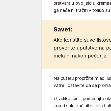
pretvaraju ovo jelo u krema
ga neće ni tražiti – toliko s
Savet:
Ako koristite suve listove 
proverite uputstvo na p
mekani nakon pečenja.
Na puteru propržite mladi lu
vatre i ostavite da se prohla
U velikoj činiji pomešajte ri
koru i sok, začinite solju i