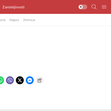
Zanimljivosti
aste
Napici
Zimnica