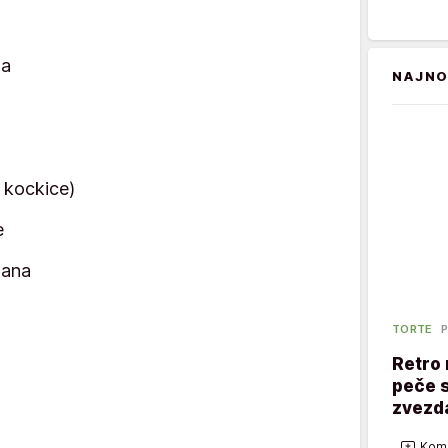
na
NAJNO
 kockice)
e
zana
TORTE
P
Retro 
peče s
zvezd
Kome