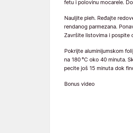
fetu i polovinu mocarele. D
Nauljite pleh. Ređajte redove
rendanog parmezana. Ponavlj
Završite listovima i pospit
Pokrijte aluminijumskom foli
na 180 °C oko 40 minuta. Ski
pecite još 15 minuta dok fi
Bonus video