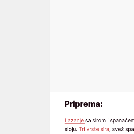
Priprema:
Lazanje
sa sirom i spanaće
sloju.
Tri vrste sira
, svež spa