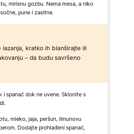
stu, mirisnu gozbu. Nema mesa, a niko
u sočne, pune i zasitne.
lazanja, kratko ih blanširajte ili
akovanju – da budu savršeno
k i spanać dok ne uvene. Sklonite s
di.
kotu, mleko, jaja, peršun, limunovu
 biberom. Dodajte prohlađeni spanać,