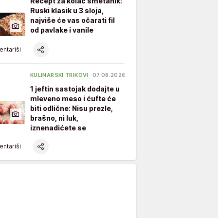
Recept za kolač smetanik:
Ruski klasik u 3 sloja,
najviše će vas očarati fil
od pavlake i vanile
ntariši
KULINARSKI TRIKOVI
07.08.2026.
1 jeftin sastojak dodajte u
mleveno meso i ćufte će
biti odlične: Nisu prezle,
brašno, ni luk,
iznenadićete se
ntariši