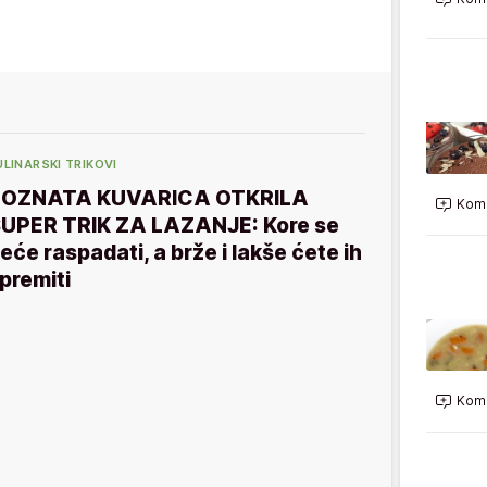
ULINARSKI TRIKOVI
POZNATA KUVARICA OTKRILA
Kome
UPER TRIK ZA LAZANJE: Kore se
eće raspadati, a brže i lakše ćete ih
premiti
Kome