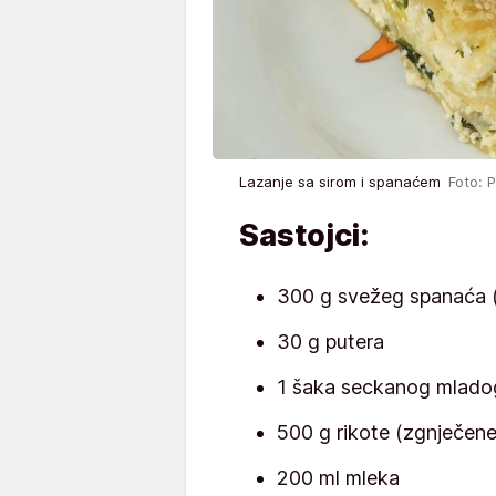
Lazanje sa sirom i spanaćem
Foto: 
Sastojci:
300 g svežeg spanaća 
30 g putera
1 šaka seckanog mlado
500 g rikote (zgnječene
200 ml mleka