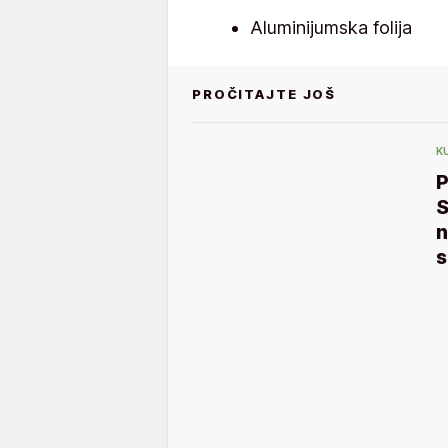
Aluminijumska folija
PROČITAJTE JOŠ
K
S
n
s