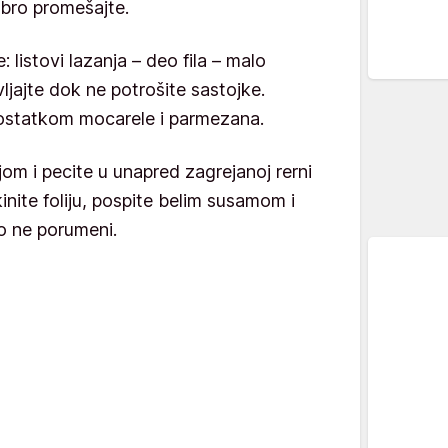
obro promešajte.
: listovi lazanja – deo fila – malo
ajte dok ne potrošite sastojke.
e ostatkom mocarele i parmezana.
jom i pecite u unapred zagrejanoj rerni
nite foliju, pospite belim susamom i
no ne porumeni.