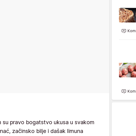
Kome
Kome
m su pravo bogatstvo ukusa u svakom
nać, začinsko bilje i dašak limuna