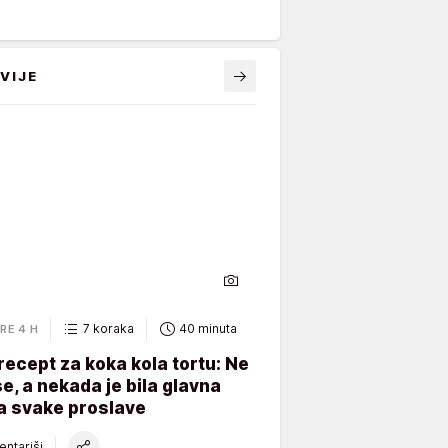
VIJE
7 koraka
40 minuta
RE 4 H
recept za koka kola tortu: Ne
e, a nekada je bila glavna
a svake proslave
ntariši