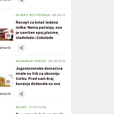
DESERTI BEZ PEČENJA
08.08.2026.
Recept za kolač ledena
milka: Nema pečenja, ovo
je savršen spoj plazme,
sladoleda i čokolade
ntariši
KULINARSKI TRIKOVI
08.08.2026.
Jugoslovenske domaćice
imale su trik za ukusniju
čorbu: Pred sam kraj
kuvanja dodavale su ovo
ntariši
KOLAČI
07.08.2026.