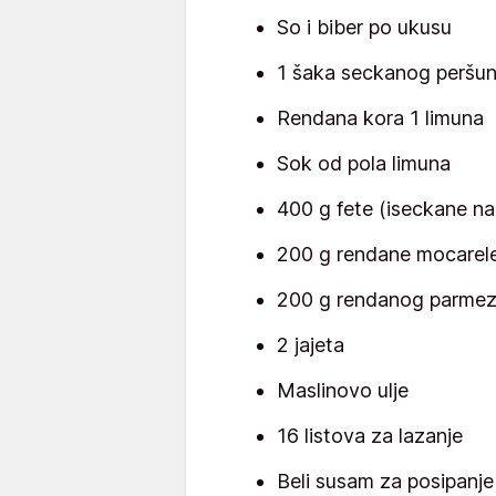
So i biber po ukusu
1 šaka seckanog peršu
Rendana kora 1 limuna
Sok od pola limuna
400 g fete (iseckane na
200 g rendane mocarel
200 g rendanog parme
2 jajeta
Maslinovo ulje
16 listova za lazanje
Beli susam za posipanje