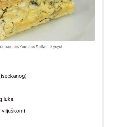
Printscreen/Youtube/Добар је укус!
(iseckanog)
g luka
 viljuškom)