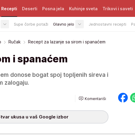
Recepti
Deserti
Posna jela
Kuhinje sveta
Trikovi i saveti
Supe čorbe potaži
Glavno jelo
Jednostavni recepti
P
o
Ručak
Recept za lazanje sa sirom i spanaćem
rom i spanaćem
em donose bogat spoj topljenih sireva i
 zalogaju.
Komentariši
tvar ukusa u vaš Google izbor