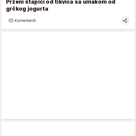
Prženi štapići od tikvica sa umakom od
grčkog jogurta
Komentariši