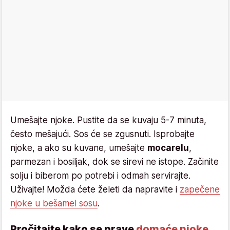
Umešajte njoke. Pustite da se kuvaju 5-7 minuta,
često mešajući. Sos će se zgusnuti. Isprobajte
njoke, a ako su kuvane, umešajte
mocarelu
,
parmezan i bosiljak, dok se sirevi ne istope. Začinite
solju i biberom po potrebi i odmah servirajte.
Uživajte! Možda ćete želeti da napravite i
zapečene
njoke u bešamel sosu
.
Pročitajte kako se prave
domaće njoke