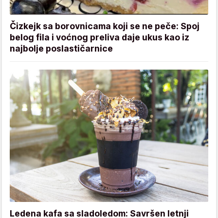
Čizkejk sa borovnicama koji se ne peče: Spoj
belog fila i voćnog preliva daje ukus kao iz
najbolje poslastičarnice
Ledena kafa sa sladoledom: Savršen letnji