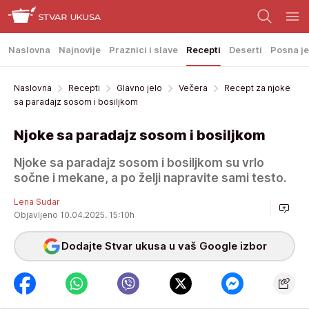
Naslovna
Najnovije
Praznici i slave
Recepti
Deserti
Posna je
Naslovna
Recepti
Glavno jelo
Večera
Recept za njoke
sa paradajz sosom i bosiljkom
Njoke sa paradajz sosom i bosiljkom
Njoke sa paradajz sosom i bosiljkom su vrlo
sočne i mekane, a po želji napravite sami testo.
Lena Sudar
Objavljeno 10.04.2025. 15:10h
Dodajte Stvar ukusa u vaš Google izbor