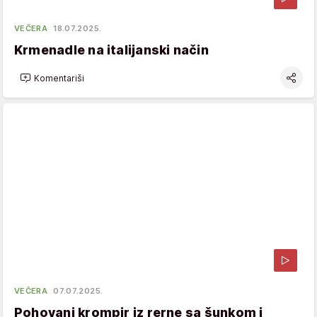
VEČERA
18.07.2025.
Krmenadle na italijanski način
Komentariši
VEČERA
07.07.2025.
Pohovani krompir iz rerne sa šunkom i