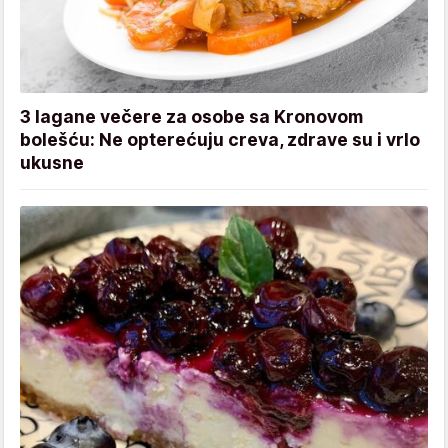
3 lagane večere za osobe sa Kronovom
bolešću: Ne opterećuju creva, zdrave su i vrlo
ukusne