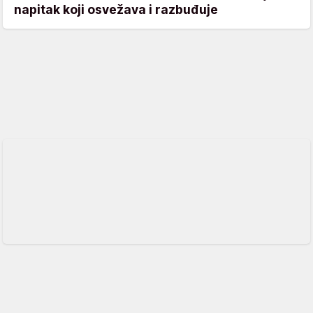
napitak koji osvežava i razbuđuje