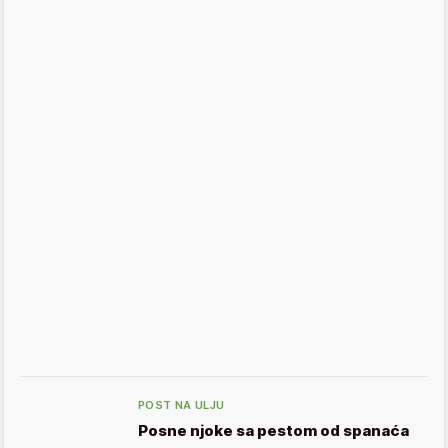
POST NA ULJU
Posne njoke sa pestom od spanaća