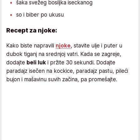
šaka svežeg bosiljka iseckanog
so i biber po ukusu
Recept za njoke:
Kako biste napravili
njoke
, stavite ulje i puter u
dubok tiganj na srednjoj vatri. Kada se zagreje,
dodajte
beli luk
i pržite 30 sekundi. Dodajte
paradajz isečen na kockice, paradajz pastu, pileći
bujon i mašavinu suvih začina, pa promešajte.