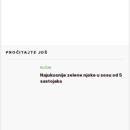
PROČITAJTE JOŠ
RUČAK
Najukusnije zelene njoke u sosu od 5
sastojaka