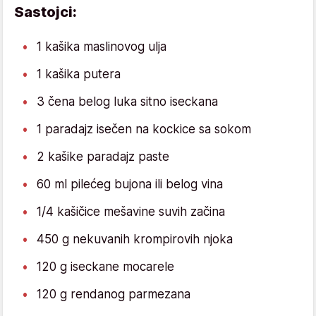
Sastojci:
1 kašika maslinovog ulja
1 kašika putera
3 čena belog luka sitno iseckana
1 paradajz isečen na kockice sa sokom
2 kašike paradajz paste
60 ml pilećeg bujona ili belog vina
1/4 kašičice mešavine suvih začina
450 g nekuvanih krompirovih njoka
120 g iseckane mocarele
120 g rendanog parmezana