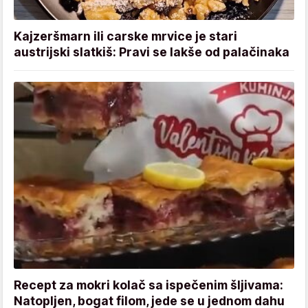
Kajzeršmarn ili carske mrvice je stari
austrijski slatkiš: Pravi se lakše od palačinaka
Recept za mokri kolač sa ispečenim šljivama:
Natopljen, bogat filom, jede se u jednom dahu