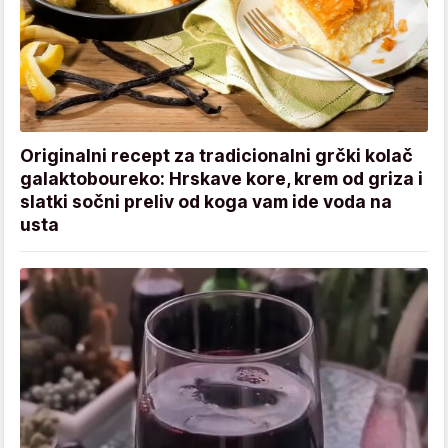
Originalni recept za tradicionalni grčki kolač
galaktoboureko: Hrskave kore, krem od griza i
slatki sočni preliv od koga vam ide voda na
usta