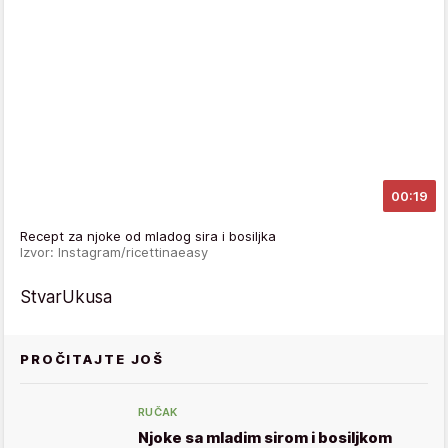
00:19
Recept za njoke od mladog sira i bosiljka
Izvor: Instagram/ricettinaeasy
StvarUkusa
PROČITAJTE JOŠ
RUČAK
Njoke sa mladim sirom i bosiljkom