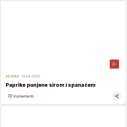
VEČERA
13.08.2025.
Paprike punjene sirom i spanaćem
Komentariši