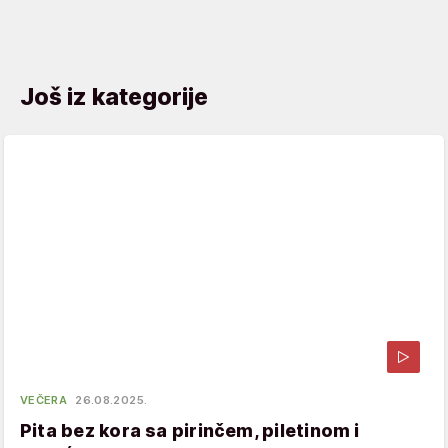
Još iz kategorije
VEČERA
26.08.2025.
Pita bez kora sa pirinčem, piletinom i