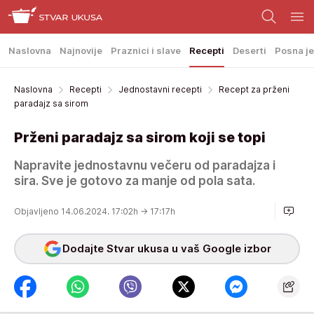
Naslovna
Najnovije
Praznici i slave
Recepti
Deserti
Posna je
Naslovna
Recepti
Jednostavni recepti
Recept za prženi
paradajz sa sirom
Prženi paradajz sa sirom koji se topi
Napravite jednostavnu večeru od paradajza i
sira. Sve je gotovo za manje od pola sata.
Objavljeno 14.06.2024. 17:02h
→ 17:17h
Dodajte Stvar ukusa u vaš Google izbor