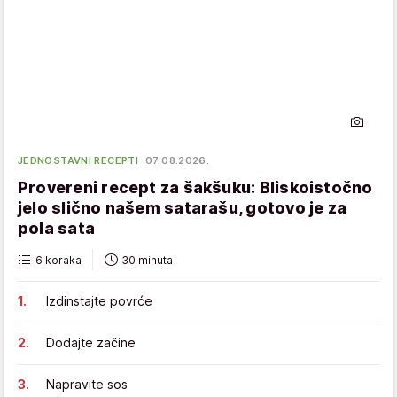
JEDNOSTAVNI RECEPTI
07.08.2026.
Provereni recept za šakšuku: Bliskoistočno
jelo slično našem satarašu, gotovo je za
pola sata
6 koraka
30 minuta
Izdinstajte povrće
Dodajte začine
Napravite sos