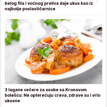
belog fila i voćnog preliva daje ukus kao iz
najbolje poslastičarnice
3 lagane večere za osobe sa Kronovom
bolešću: Ne opterećuju creva, zdrave su i vrlo
ukusne