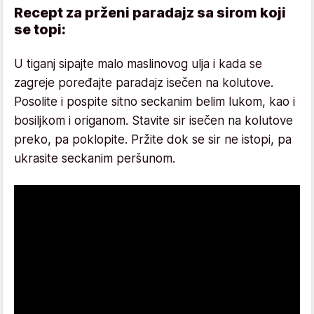
Recept za prženi paradajz sa sirom koji
se topi:
U tiganj sipajte malo maslinovog ulja i kada se
zagreje poređajte paradajz isečen na kolutove.
Posolite i pospite sitno seckanim belim lukom, kao i
bosiljkom i origanom. Stavite sir isečen na kolutove
preko, pa poklopite. Pržite dok se sir ne istopi, pa
ukrasite seckanim peršunom.