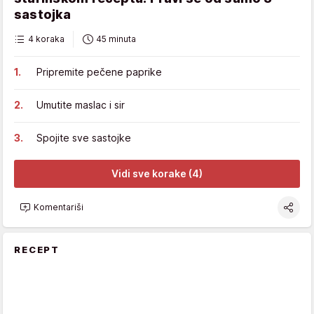
sastojka
4 koraka
45 minuta
Pripremite pečene paprike
Umutite maslac i sir
Spojite sve sastojke
Vidi sve korake (4)
Komentariši
RECEPT