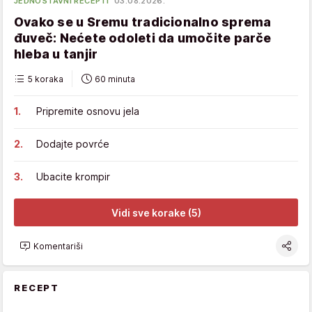
JEDNOSTAVNI RECEPTI
03.08.2026.
Ovako se u Sremu tradicionalno sprema
đuveč: Nećete odoleti da umočite parče
hleba u tanjir
5 koraka
60 minuta
Pripremite osnovu jela
Dodajte povrće
Ubacite krompir
Vidi sve korake (5)
Komentariši
RECEPT