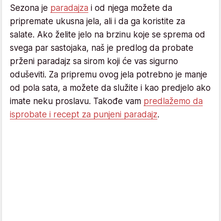
Sezona je
paradajza
i od njega možete da
pripremate ukusna jela, ali i da ga koristite za
salate. Ako želite jelo na brzinu koje se sprema od
svega par sastojaka, naš je predlog da probate
prženi paradajz sa sirom koji će vas sigurno
oduševiti. Za pripremu ovog jela potrebno je manje
od pola sata, a možete da služite i kao predjelo ako
imate neku proslavu. Takođe vam
predlažemo da
isprobate i recept za punjeni paradajz
.