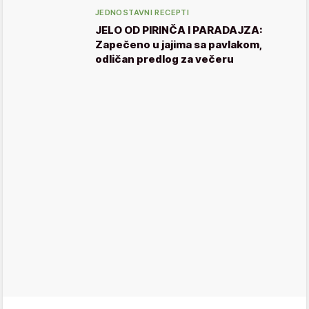
JEDNOSTAVNI RECEPTI
JELO OD PIRINČA I PARADAJZA:
Zapečeno u jajima sa pavlakom,
odličan predlog za večeru