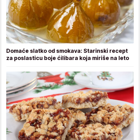
Domaće slatko od smokava: Starinski recept
za poslasticu boje ćilibara koja miriše na leto