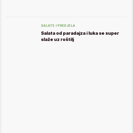
SALATE I PREDJELA
Salata od paradajza i luka se super
slaže uz roštilj