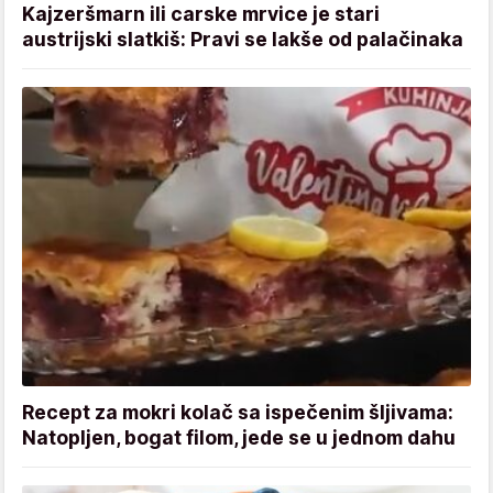
Kajzeršmarn ili carske mrvice je stari
austrijski slatkiš: Pravi se lakše od palačinaka
Recept za mokri kolač sa ispečenim šljivama:
Natopljen, bogat filom, jede se u jednom dahu