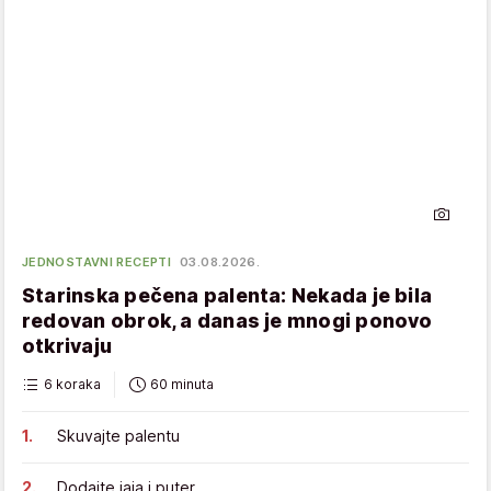
JEDNOSTAVNI RECEPTI
03.08.2026.
Starinska pečena palenta: Nekada je bila
redovan obrok, a danas je mnogi ponovo
otkrivaju
6 koraka
60 minuta
Skuvajte palentu
Dodajte jaja i puter