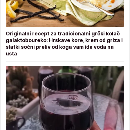
Originalni recept za tradicionalni grčki kolač
galaktoboureko: Hrskave kore, krem od griza i
slatki sočni preliv od koga vam ide voda na
usta