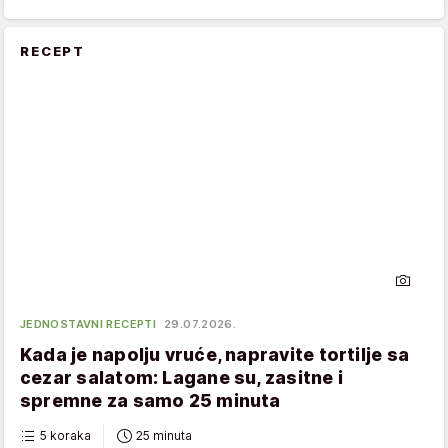
RECEPT
JEDNOSTAVNI RECEPTI
29.07.2026.
Kada je napolju vruće, napravite tortilje sa
cezar salatom: Lagane su, zasitne i
spremne za samo 25 minuta
5 koraka
25 minuta