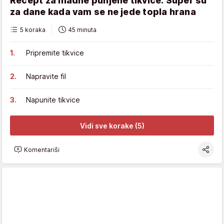
Recept za hladne punjene tikvice: Super su
za dane kada vam se ne jede topla hrana
5 koraka
45 minuta
Pripremite tikvice
Napravite fil
Napunite tikvice
Vidi sve korake (5)
Komentariši