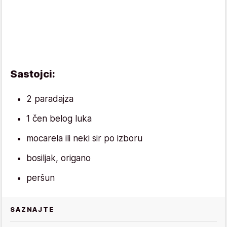
Sastojci:
2 paradajza
1 čen belog luka
mocarela ili neki sir po izboru
bosiljak, origano
peršun
SAZNAJTE