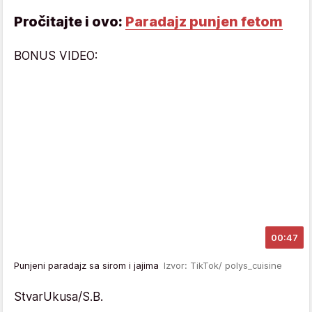
Pročitajte i ovo:
Paradajz punjen fetom
BONUS VIDEO:
00:47
Punjeni paradajz sa sirom i jajima
Izvor: TikTok/ polys_cuisine
StvarUkusa/S.B.