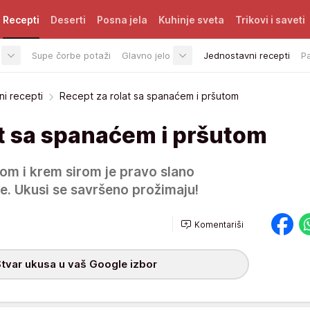
Recepti
Deserti
Posna jela
Kuhinje sveta
Trikovi i saveti
Supe čorbe potaži
Glavno jelo
Jednostavni recepti
P
i recepti
Recept za rolat sa spanaćem i pršutom
at sa spanaćem i pršutom
om i krem sirom je pravo slano
ke. Ukusi se savršeno prožimaju!
Komentariši
tvar ukusa u vaš Google izbor