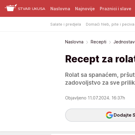
Naslovna
Najnovije
Praznici i slave
Salate i predjela
Domaći hleb, pite i peciva
Naslovna
Recepti
Jednostavn
Recept za rol
Rolat sa spanaćem, pršut
zadovoljstvo za sve prili
Objavljeno 11.07.2024. 16:37h
Dodajte S