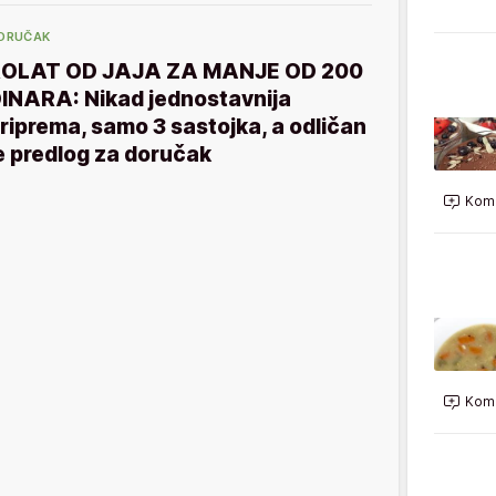
ORUČAK
OLAT OD JAJA ZA MANJE OD 200
INARA: Nikad jednostavnija
riprema, samo 3 sastojka, a odličan
e predlog za doručak
Kome
Kome