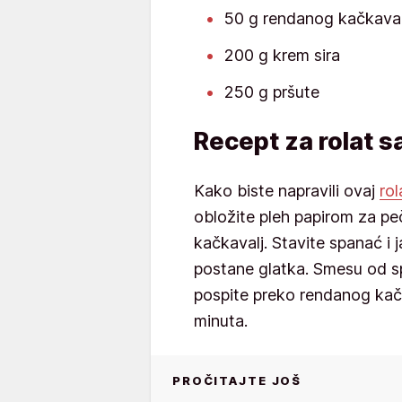
50 g rendanog kačkaval
200 g krem sira
250 g pršute
Recept za rolat 
Kako biste napravili ovaj
rol
obložite pleh papirom za pe
kačkavalj. Stavite spanać i
postane glatka. Smesu od spa
pospite preko rendanog kačka
minuta.
PROČITAJTE JOŠ