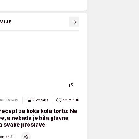
VIJE
7 koraka
40 minuta
RE 59 MIN
recept za koka kola tortu: Ne
e, a nekada je bila glavna
a svake proslave
ntariši