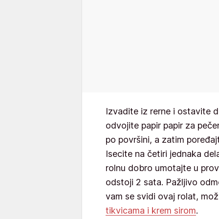
Izvadite iz rerne i ostavite 
odvojite papir papir za peč
po površini, a zatim poređajt
Isecite na četiri jednaka de
rolnu dobro umotajte u provid
odstoji 2 sata. Pažljivo odmo
vam se svidi ovaj rolat, mož
tikvicama i krem sirom
.