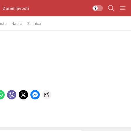
Zanimljivosti
aste
Napici
Zimnica