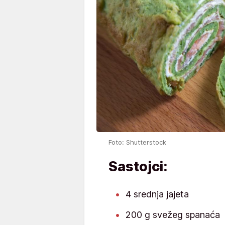
Foto: Shutterstock
Sastojci:
4 srednja jajeta
200 g svežeg spanaća