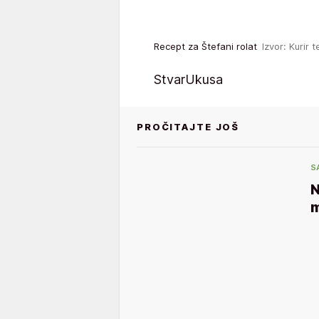
Recept za Štefani rolat
Izvor: Kurir t
StvarUkusa
PROČITAJTE JOŠ
S
N
m