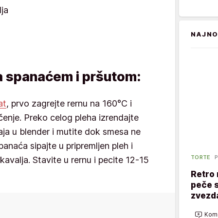
ja
NAJNO
sa spanaćem i pršutom:
at
, prvo zagrejte rernu na 160°C i
čenje. Preko celog pleha izrendajte
 jaja u blender i mutite dok smesa ne
naća sipajte u pripremljen pleh i
TORTE
P
valja. Stavite u rernu i pecite 12-15
Retro 
peče s
zvezd
Kome