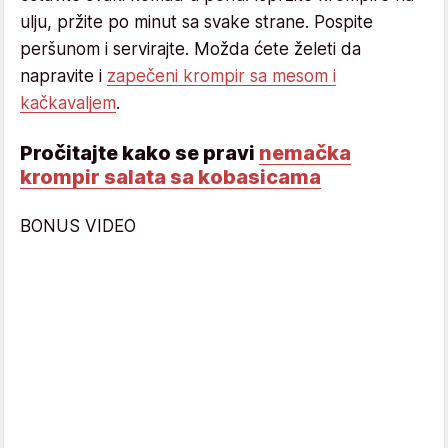
ulju, pržite po minut sa svake strane. Pospite
peršunom i servirajte. Možda ćete želeti da
napravite i
zapečeni krompir sa mesom i
kačkavaljem
.
Pročitajte kako se pravi
nemačka
krompir salata sa kobasicama
BONUS VIDEO