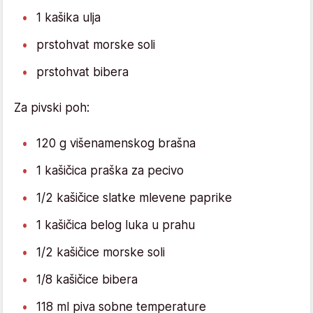
1 kašika ulja
prstohvat morske soli
prstohvat bibera
Za pivski poh:
120 g višenamenskog brašna
1 kašičica praška za pecivo
1/2 kašičice slatke mlevene paprike
1 kašičica belog luka u prahu
1/2 kašičice morske soli
1/8 kašičice bibera
118 ml piva sobne temperature