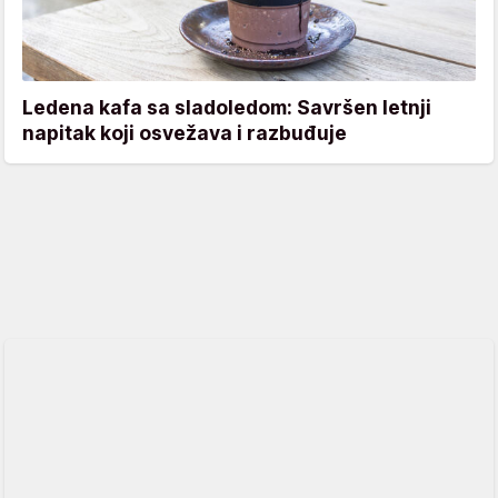
Ledena kafa sa sladoledom: Savršen letnji
napitak koji osvežava i razbuđuje