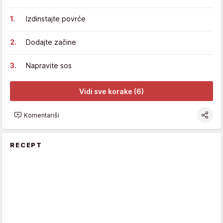
Izdinstajte povrće
Dodajte začine
Napravite sos
Vidi sve korake (6)
Komentariši
RECEPT