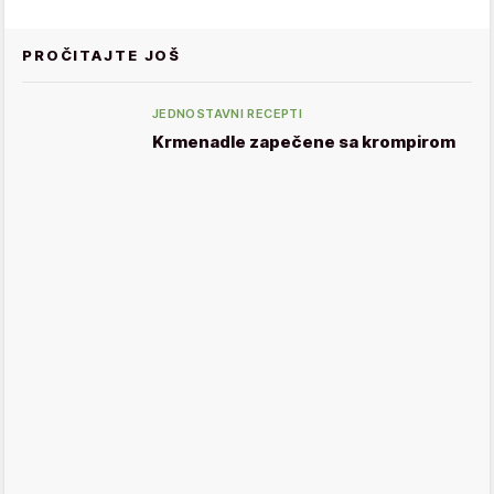
PROČITAJTE JOŠ
JEDNOSTAVNI RECEPTI
Krmenadle zapečene sa krompirom