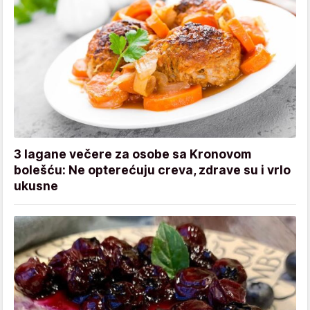
3 lagane večere za osobe sa Kronovom
bolešću: Ne opterećuju creva, zdrave su i vrlo
ukusne