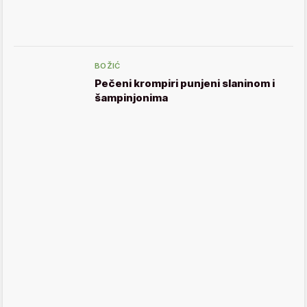
BOŽIĆ
Pečeni krompiri punjeni slaninom i
šampinjonima