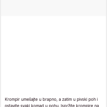
Krompir umešajte u brapno, a zatim u pivski poh i
ostavite svaki komad u pohu. Ispržite krompire na