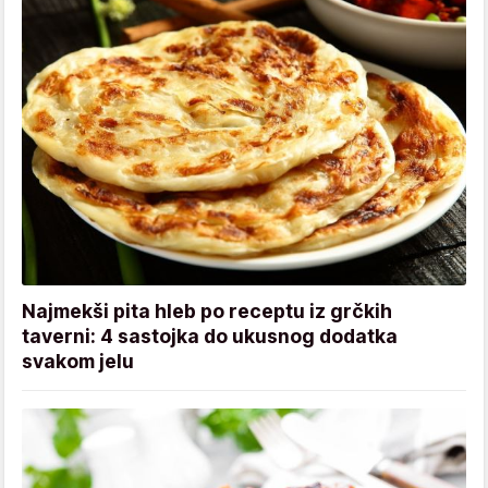
Najmekši pita hleb po receptu iz grčkih
taverni: 4 sastojka do ukusnog dodatka
svakom jelu