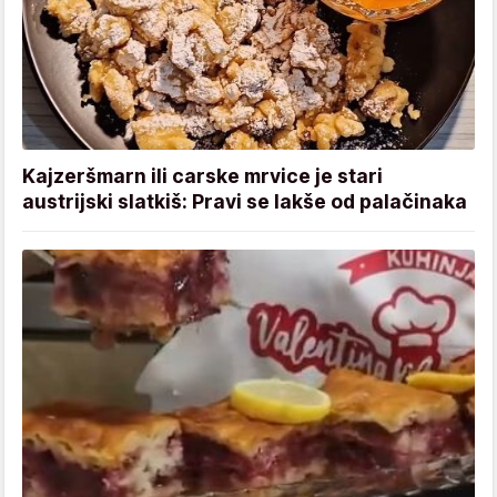
Kajzeršmarn ili carske mrvice je stari
austrijski slatkiš: Pravi se lakše od palačinaka