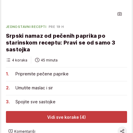
JEDNOSTAVNI RECEPTI
PRE 19 H
Srpski namaz od pečenih paprika po
starinskom receptu: Pravi se od samo 3
sastojka
4 koraka
45 minuta
Pripremite pečene paprike
Umutite maslac i sir
Spojite sve sastojke
Vidi sve korake (4)
Komentariši