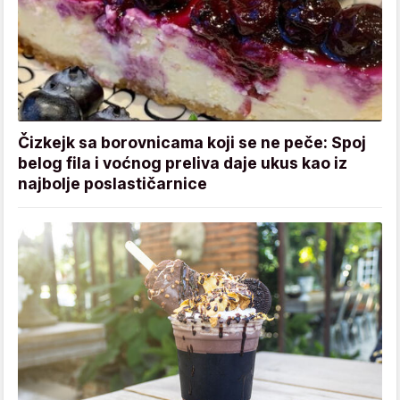
Čizkejk sa borovnicama koji se ne peče: Spoj
belog fila i voćnog preliva daje ukus kao iz
najbolje poslastičarnice