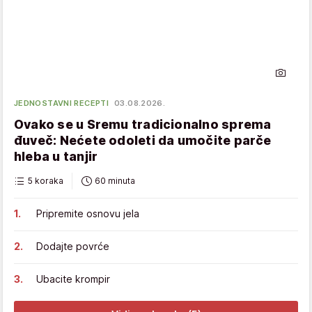
JEDNOSTAVNI RECEPTI
03.08.2026.
Ovako se u Sremu tradicionalno sprema
đuveč: Nećete odoleti da umočite parče
hleba u tanjir
5 koraka
60 minuta
Pripremite osnovu jela
Dodajte povrće
Ubacite krompir