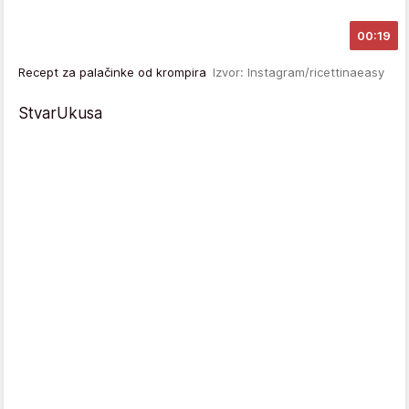
00:19
Recept za palačinke od krompira
Izvor: Instagram/ricettinaeasy
StvarUkusa