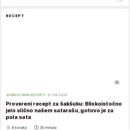
RECEPT
JEDNOSTAVNI RECEPTI
07.08.2026.
Provereni recept za šakšuku: Bliskoistočno
jelo slično našem satarašu, gotovo je za
pola sata
6 koraka
30 minuta