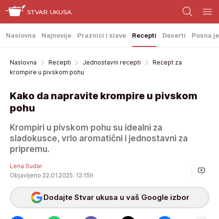
Naslovna
Najnovije
Praznici i slave
Recepti
Deserti
Posna je
Naslovna
Recepti
Jednostavni recepti
Recept za
krompire u pivskom pohu
Kako da napravite krompire u pivskom
pohu
Krompiri u pivskom pohu su idealni za
sladokusce, vrlo aromatični i jednostavni za
pripremu.
Lena Sudar
Objavljeno 22.01.2025. 12:15h
Dodajte Stvar ukusa u vaš Google izbor