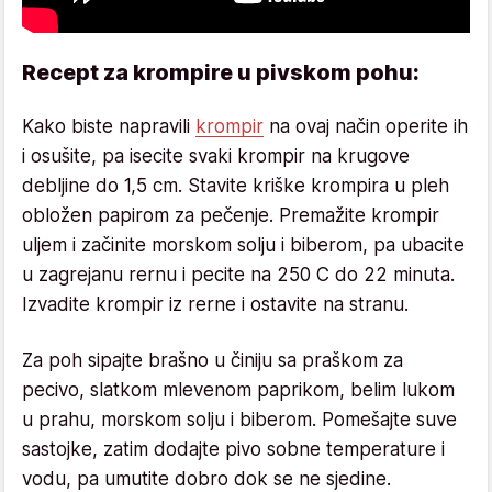
Recept za krompire u pivskom pohu:
Kako biste napravili
krompir
na ovaj način operite ih
i osušite, pa isecite svaki krompir na krugove
debljine do 1,5 cm. Stavite kriške krompira u pleh
obložen papirom za pečenje. Premažite krompir
uljem i začinite morskom solju i biberom, pa ubacite
u zagrejanu rernu i pecite na 250 C do 22 minuta.
Izvadite krompir iz rerne i ostavite na stranu.
Za poh sipajte brašno u činiju sa praškom za
pecivo, slatkom mlevenom paprikom, belim lukom
u prahu, morskom solju i biberom. Pomešajte suve
sastojke, zatim dodajte pivo sobne temperature i
vodu, pa umutite dobro dok se ne sjedine.