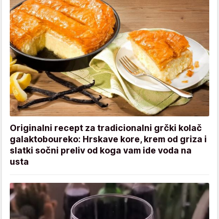
Originalni recept za tradicionalni grčki kolač
galaktoboureko: Hrskave kore, krem od griza i
slatki sočni preliv od koga vam ide voda na
usta