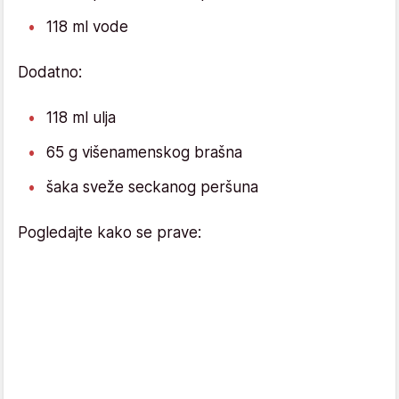
118 ml vode
Dodatno:
118 ml ulja
65 g višenamenskog brašna
šaka sveže seckanog peršuna
Pogledajte kako se prave: