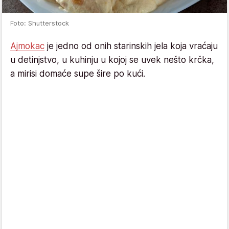
Foto: Shutterstock
Ajmokac
je jedno od onih starinskih jela koja vraćaju
u detinjstvo, u kuhinju u kojoj se uvek nešto krčka,
a mirisi domaće supe šire po kući.