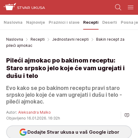
Naslovna
Najnovije
Praznici i slave
Recepti
Deserti
Posna je
Naslovna
Recepti
Jednostavni recepti
Bakin recept za
pileći ajmokac
Pileći ajmokac po bakinom receptu:
Staro srpsko jelo koje će vam ugrejati i
dušu i telo
Evo kako se po bakinom receptu pravi staro
srpsko jelo koje će vam ugrejati i dušu i telo -
pileći ajmokac.
Autor:
Aleksandra Malko
Objavljeno 16.01.2026. 16:32h
Dodajte Stvar ukusa u vaš Google izbor