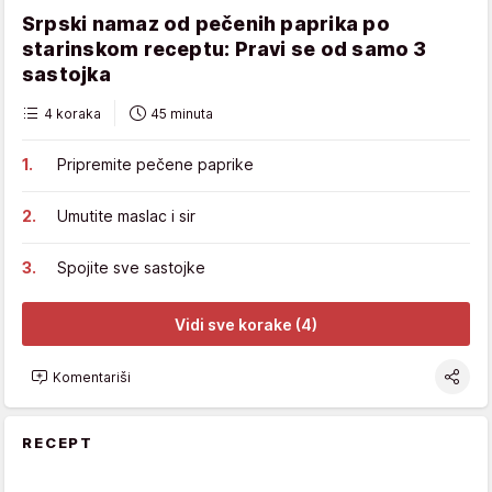
Srpski namaz od pečenih paprika po
starinskom receptu: Pravi se od samo 3
sastojka
4 koraka
45 minuta
Pripremite pečene paprike
Umutite maslac i sir
Spojite sve sastojke
Vidi sve korake (4)
Komentariši
RECEPT