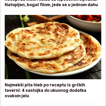
Natopljen, bogat filom, jede se u jednom dahu
Najmekši pita hleb po receptu iz grčkih
taverni: 4 sastojka do ukusnog dodatka
svakom jelu