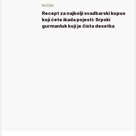
RUČAK
Recept za najbolji svadbarski kupus
koji ćete ikada pojesti: Srpski
gurmanluk koji je čista desetka