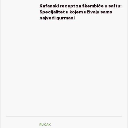
Kafanski recept za škembiće u saftu:
Specijalitet u kojem uživaju samo
najveći gurmani
RUČAK