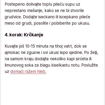
Postepeno dolivajte toplu pileću supu uz
neprestano mešanje, kako se ne bi stvorile
grudvice. Dodajte iseckano ili iscepkano pileće
meso od grudi, posolite i pobiberite po ukusu.
4. korak: Krčkanje
Kuvajte još 10-15 minuta na tihoj vatri, dok se
ajmokac ne zgusne i svi ukusi lepo sjedine. Po želji,
na samom kraju dodajte nekoliko kapi sirćeta ili
limunovog soka za blagu kiselkastu notu. Poslužite
uz
domaći raženi hleb.