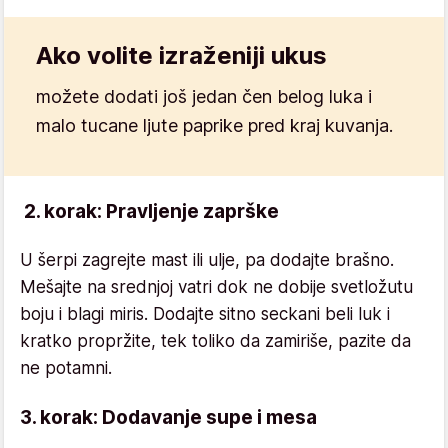
Ako volite izraženiji ukus
možete dodati još jedan čen belog luka i
malo tucane ljute paprike pred kraj kuvanja.
2. korak: Pravljenje zaprške
U šerpi zagrejte mast ili ulje, pa dodajte brašno.
Mešajte na srednjoj vatri dok ne dobije svetložutu
boju i blagi miris. Dodajte sitno seckani beli luk i
kratko propržite, tek toliko da zamiriše, pazite da
ne potamni.
3. korak: Dodavanje supe i mesa