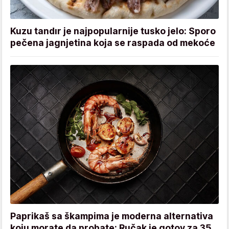
Kuzu tandır je najpopularnije tusko jelo: Sporo
pečena jagnjetina koja se raspada od mekoće
Paprikaš sa škampima je moderna alternativa
koju morate da probate: Ručak je gotov za 35