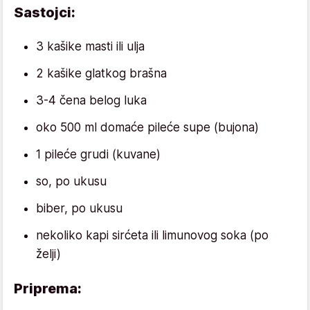
Sastojci:
3 kašike masti ili ulja
2 kašike glatkog brašna
3-4 čena belog luka
oko 500 ml domaće pileće supe (bujona)
1 pileće grudi (kuvane)
so, po ukusu
biber, po ukusu
nekoliko kapi sirćeta ili limunovog soka (po
želji)
Priprema: