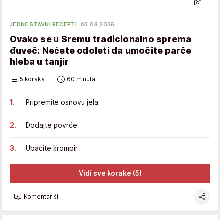
JEDNOSTAVNI RECEPTI
03.08.2026.
Ovako se u Sremu tradicionalno sprema
đuveč: Nećete odoleti da umočite parče
hleba u tanjir
5 koraka
60 minuta
Pripremite osnovu jela
Dodajte povrće
Ubacite krompir
Vidi sve korake (5)
Komentariši