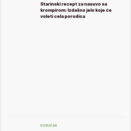
Starinski recept za nasuvo sa
krompirom: Izdašno jelo koje će
voleti cela porodica
DORUČAK