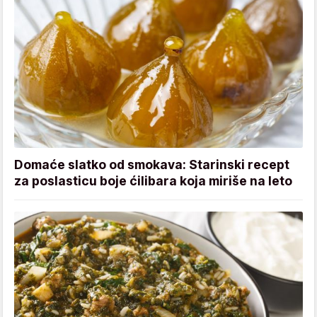
Domaće slatko od smokava: Starinski recept
za poslasticu boje ćilibara koja miriše na leto