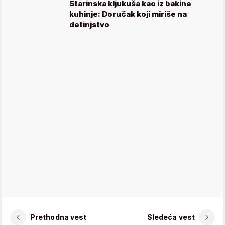
Starinska kljukuša kao iz bakine
kuhinje: Doručak koji miriše na
detinjstvo
Prethodna vest
Sledeća vest