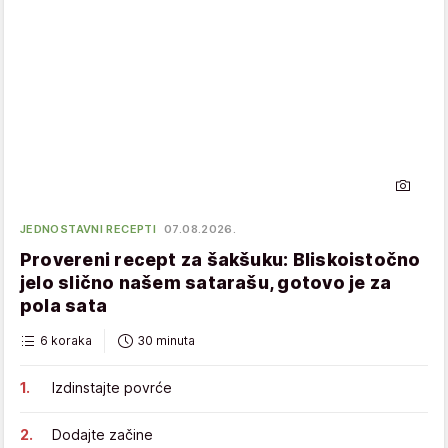
JEDNOSTAVNI RECEPTI
07.08.2026.
Provereni recept za šakšuku: Bliskoistočno
jelo slično našem satarašu, gotovo je za
pola sata
6 koraka
30 minuta
Izdinstajte povrće
Dodajte začine