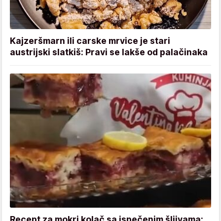
Kajzeršmarn ili carske mrvice je stari
austrijski slatkiš: Pravi se lakše od palačinaka
Recept za mokri kolač sa ispečenim šljivama: