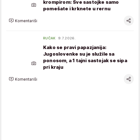
krompirom: Sve sastojke samo
pomešate i krknete u rernu
Komentariši
RUČAK
9.7.2026.
Kako se pravi papazjanija:
Jugoslovenke su je služile sa
ponosom, a 1 tajni sastojak se sipa
pri kraju
Komentariši