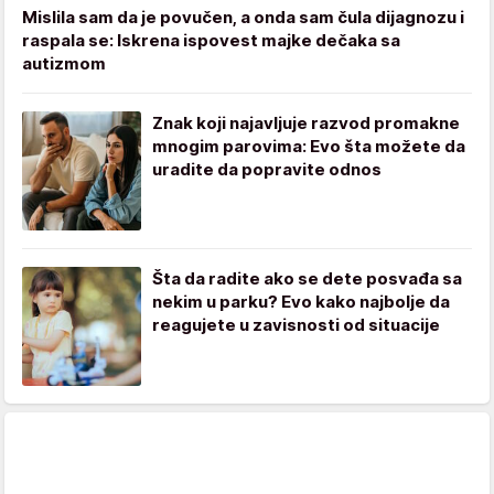
Mislila sam da je povučen, a onda sam čula dijagnozu i
raspala se: Iskrena ispovest majke dečaka sa
autizmom
Znak koji najavljuje razvod promakne
mnogim parovima: Evo šta možete da
uradite da popravite odnos
Šta da radite ako se dete posvađa sa
nekim u parku? Evo kako najbolje da
reagujete u zavisnosti od situacije