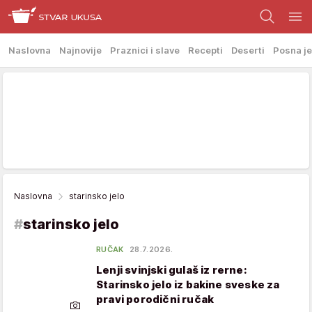
Naslovna
Najnovije
Praznici i slave
Recepti
Deserti
Posna je
Naslovna
starinsko jelo
#
starinsko jelo
RUČAK
28.7.2026.
Lenji svinjski gulaš iz rerne:
Starinsko jelo iz bakine sveske za
pravi porodični ručak