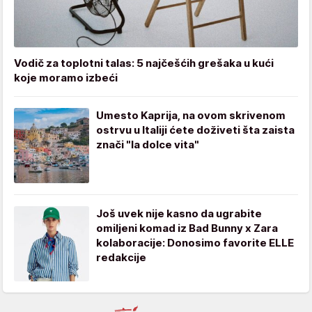
Vodič za toplotni talas: 5 najčešćih grešaka u kući
koje moramo izbeći
Umesto Kaprija, na ovom skrivenom
ostrvu u Italiji ćete doživeti šta zaista
znači "la dolce vita"
Još uvek nije kasno da ugrabite
omiljeni komad iz Bad Bunny x Zara
kolaboracije: Donosimo favorite ELLE
redakcije