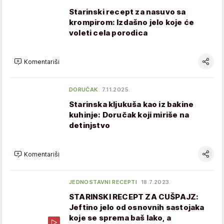
Starinski recept za nasuvo sa
krompirom: Izdašno jelo koje će
voleti cela porodica
Komentariši
DORUČAK
7.11.2025.
Starinska kljukuša kao iz bakine
kuhinje: Doručak koji miriše na
detinjstvo
Komentariši
JEDNOSTAVNI RECEPTI
18.7.2023.
STARINSKI RECEPT ZA CUŠPAJZ:
Jeftino jelo od osnovnih sastojaka
koje se sprema baš lako, a