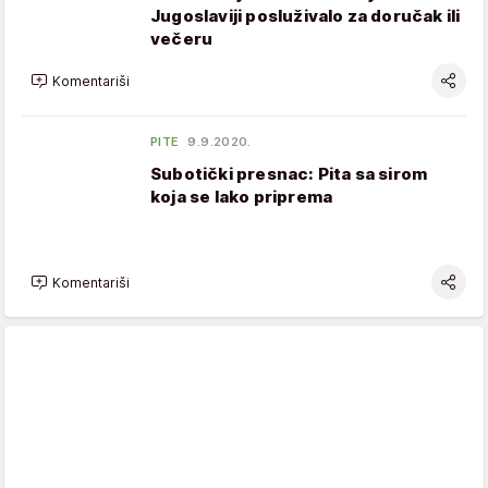
Jugoslaviji posluživalo za doručak ili
večeru
Komentariši
PITE
9.9.2020.
Subotički presnac: Pita sa sirom
koja se lako priprema
Komentariši