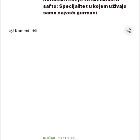
saftu: Specijalitet u kojem uživaju
samo najveći gurmani
Komentariši
RUČAK
13.11.2025.