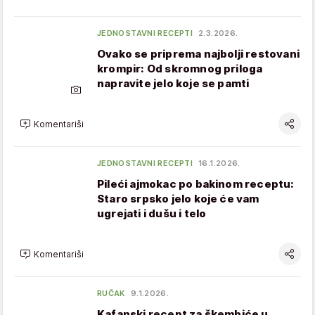
JEDNOSTAVNI RECEPTI
2.3.2026.
Ovako se priprema najbolji restovani
krompir: Od skromnog priloga
napravite jelo koje se pamti
Komentariši
JEDNOSTAVNI RECEPTI
16.1.2026.
Pileći ajmokac po bakinom receptu:
Staro srpsko jelo koje će vam
ugrejati i dušu i telo
Komentariši
RUČAK
9.1.2026.
Kafanski recept za škembiće u