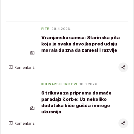
PITE
29.4.2026.
Vranjanska samsa: Starinska pita
koju je svaka devojka pred udaju
morala da zna da zamesi i razvije
Komentariši
KULINARSKI TRIKOVI
10.3.2026.
6 trikova za pripremu domaće
paradajz čorbe: Uz nekoliko
dodataka biće gušća i mnogo
ukusnija
Komentariši