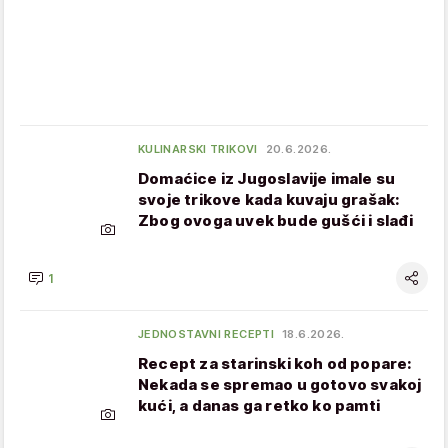
KULINARSKI TRIKOVI
20.6.2026.
Domaćice iz Jugoslavije imale su
svoje trikove kada kuvaju grašak:
Zbog ovoga uvek bude gušći i slađi
1
JEDNOSTAVNI RECEPTI
18.6.2026.
Recept za starinski koh od popare:
Nekada se spremao u gotovo svakoj
kući, a danas ga retko ko pamti