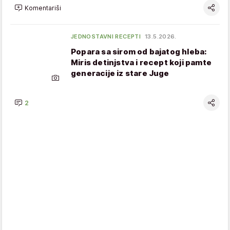
Komentariši
JEDNOSTAVNI RECEPTI
13.5.2026.
Popara sa sirom od bajatog hleba:
Miris detinjstva i recept koji pamte
generacije iz stare Juge
2