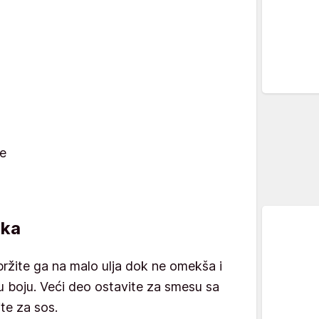
je
uka
opržite ga na malo ulja dok ne omekša i
 boju. Veći deo ostavite za smesu sa
te za sos.