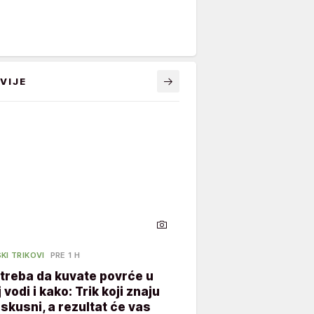
VIJE
KI TRIKOVI
PRE 1 H
treba da kuvate povrće u
 vodi i kako: Trik koji znaju
skusni, a rezultat će vas