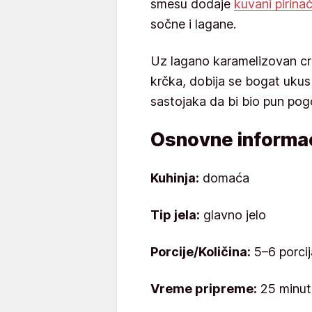
smesu dodaje
kuvani pirina
sočne i lagane.
Uz lagano karamelizovan crn
krčka, dobija se bogat uku
sastojaka da bi bio pun po
Osnovne informac
Kuhinja:
domaća
Tip jela:
glavno jelo
Porcije/Količina:
5–6 porcij
Vreme pripreme:
25 minut