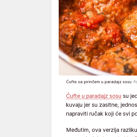
Ćufte sa pirinčem u paradajz sosu
F
Ćufte u paradajz sosu
su jed
kuvaju jer su zasitne, jedno
napraviti ručak koji će svi 
Međutim, ova verzija razliku