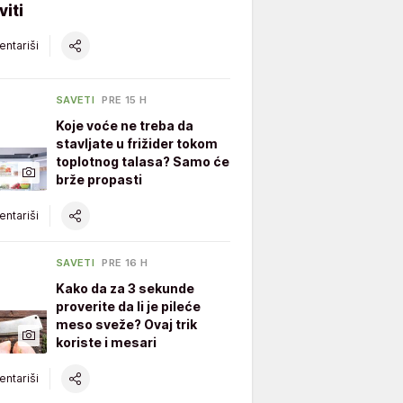
iti
ntariši
SAVETI
PRE 15 H
Koje voće ne treba da
stavljate u frižider tokom
toplotnog talasa? Samo će
brže propasti
ntariši
SAVETI
PRE 16 H
Kako da za 3 sekunde
proverite da li je pileće
meso sveže? Ovaj trik
koriste i mesari
ntariši