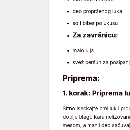
deo proprženog luka
so i biber po ukusu
Za završnicu:
malo ulja
svež peršun za posipan
Priprema:
1. korak: Priprema l
Sitno iseckajte crni luk i pr
dobije blago karamelizovanu
mesom, a manji deo sačuvaj