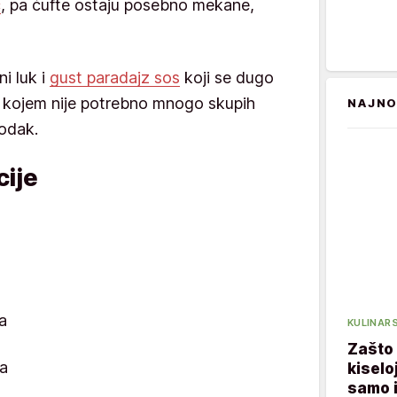
č
, pa ćufte ostaju posebno mekane,
i luk i
gust paradajz sos
koji se dugo
s kojem nije potrebno mnogo skupih
NAJNO
godak.
ije
a
KULINARS
Zašto 
a
kiseloj
samo i