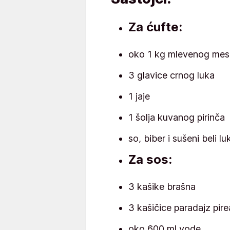
Za ćufte:
oko 1 kg mlevenog mes
3 glavice crnog luka
1 jaje
1 šolja kuvanog pirinča
so, biber i sušeni beli l
Za sos:
3 kašike brašna
3 kašičice paradajz pire
oko 600 ml vode