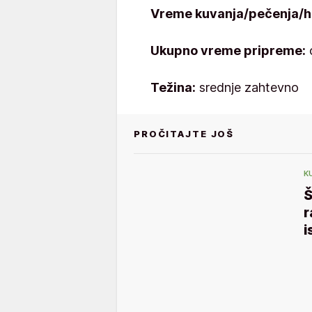
Vreme kuvanja/pečenja/h
Ukupno vreme pripreme:
o
Težina:
srednje zahtevno
PROČITAJTE JOŠ
K
Š
r
i