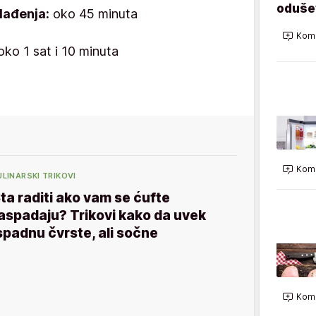
odušev
lađenja:
oko 45 minuta
Kome
ko 1 sat i 10 minuta
Kome
ULINARSKI TRIKOVI
ta raditi ako vam se ćufte
aspadaju? Trikovi kako da uvek
spadnu čvrste, ali sočne
Kome