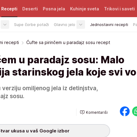
Recepti
Deserti
Posna jela
Kuhinje sveta
Trikovi i saveti
Supe čorbe potaži
Glavno jelo
Jednostavni recepti
P
i recepti
Ćufte sa pirinčem u paradajz sosu recept
čem u paradajz sosu: Malo
ja starinskog jela koje svi vo
verziju omiljenog jela iz detinjstva,
ajz sosu.
Komentariši
tvar ukusa u vaš Google izbor