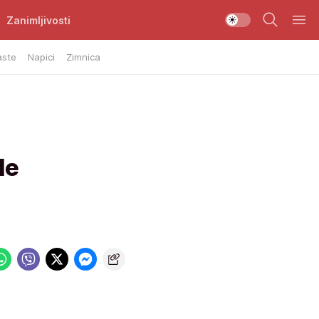
Zanimljivosti
aste
Napici
Zimnica
le