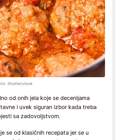
oto: Shutterstock
no od onih jela koje se decenijama
stavne i uvek siguran izbor kada treba
pojesti sa zadovoljstvom.
je se od klasičnih recepata jer se u