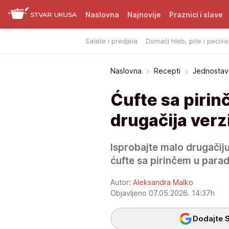
Naslovna
Najnovije
Praznici i slave
Salate i predjela
Domaći hleb, pite i peciva
Naslovna
Recepti
Jednostavn
Ćufte sa pirin
drugačija verzi
Isprobajte malo drugačiju 
ćufte sa pirinčem u parad
Autor:
Aleksandra Malko
Objavljeno 07.05.2026. 14:37h
Dodajte S