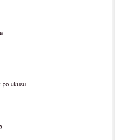
a
uk po ukusu
a