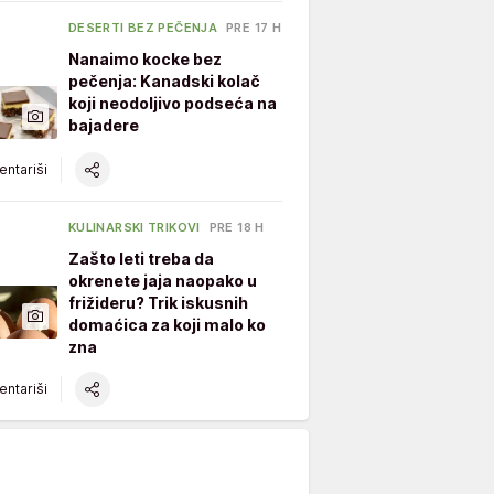
DESERTI BEZ PEČENJA
PRE 17 H
Nanaimo kocke bez
pečenja: Kanadski kolač
koji neodoljivo podseća na
bajadere
ntariši
KULINARSKI TRIKOVI
PRE 18 H
Zašto leti treba da
okrenete jaja naopako u
frižideru? Trik iskusnih
domaćica za koji malo ko
zna
ntariši