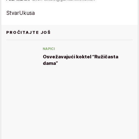
StvarUkusa
PROČITAJTE JOŠ
NAPICI
Osvežavajući koktel “Ružičasta
dama”