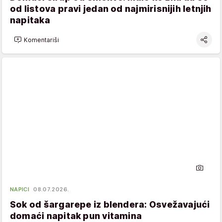
od listova pravi jedan od najmirisnijih letnjih
napitaka
Komentariši
NAPICI
08.07.2026.
Sok od šargarepe iz blendera: Osvežavajući
domaći napitak pun vitamina