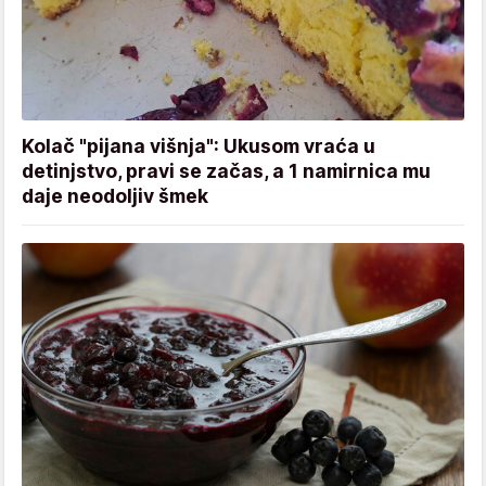
Kolač "pijana višnja": Ukusom vraća u
detinjstvo, pravi se začas, a 1 namirnica mu
daje neodoljiv šmek