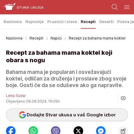
Naslovna
Najnovije
Praznici i slave
Recepti
Deserti
Posna je
Naslovna
Recepti
Napici
Recept za bahama mama koktel
Recept za bahama mama koktel koji
obara s nogu
Bahama mama je popularan i osvežavajući
koktel, odličan za druženja i proslave zbog svoje
boje. Gosti će da se oduševe ako ga napravite.
Lena Sudar
Objavljeno 08.08.2024. 16:02h
Dodajte Stvar ukusa u vaš Google izbor