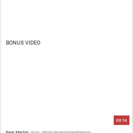
BONUS VIDEO
00:14
Pear Martini
Izvor: tiktok/@garnishwithlemon