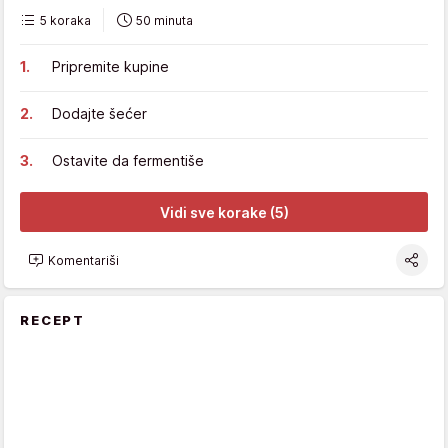
5 koraka
50 minuta
Pripremite kupine
Dodajte šećer
Ostavite da fermentiše
Vidi sve korake (5)
Komentariši
RECEPT