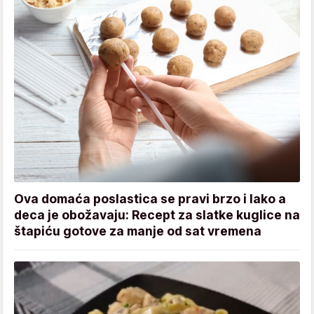
Ova domaća poslastica se pravi brzo i lako a
deca je obožavaju: Recept za slatke kuglice na
štapiću gotove za manje od sat vremena