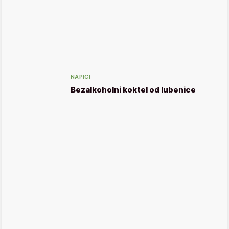
NAPICI
Bezalkoholni koktel od lubenice