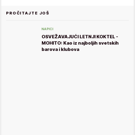
PROČITAJTE JOŠ
NAPICI
OSVEŽAVAJUĆI LETNJI KOKTEL -
MOHITO: Kao iz najboljih svetskih
barova i klubova