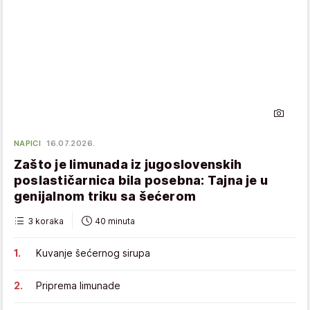
NAPICI
16.07.2026.
Zašto je limunada iz jugoslovenskih
poslastičarnica bila posebna: Tajna je u
genijalnom triku sa šećerom
3 koraka
40 minuta
Kuvanje šećernog sirupa
Priprema limunade