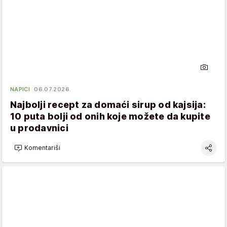
NAPICI
06.07.2026.
Najbolji recept za domaći sirup od kajsija:
10 puta bolji od onih koje možete da kupite
u prodavnici
Komentariši