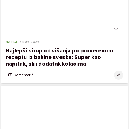
NAPICI
24.06.2026.
Najlepši sirup od višanja po proverenom
receptu iz bakine sveske: Super kao
napitak, ali i dodatak kolačima
Komentariši