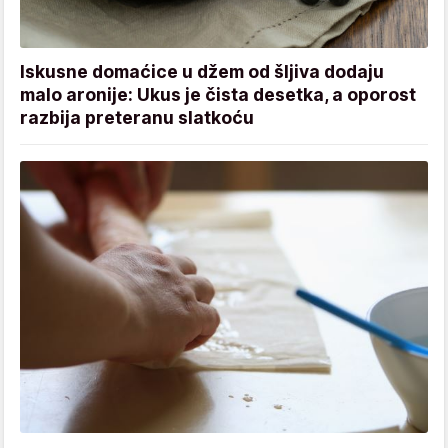
Iskusne domaćice u džem od šljiva dodaju
malo aronije: Ukus je čista desetka, a oporost
razbija preteranu slatkoću