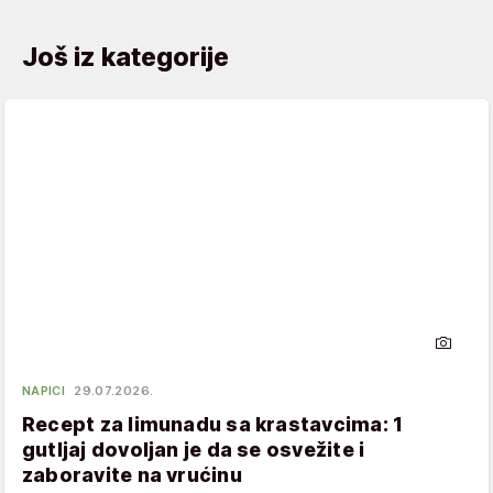
Još iz kategorije
NAPICI
29.07.2026.
Recept za limunadu sa krastavcima: 1
gutljaj dovoljan je da se osvežite i
zaboravite na vrućinu