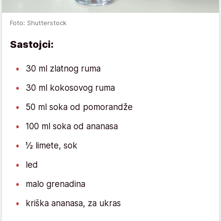
Foto: Shutterstock
Sastojci:
30 ml zlatnog ruma
30 ml kokosovog ruma
50 ml soka od pomorandže
100 ml soka od ananasa
½ limete, sok
led
malo grenadina
kriška ananasa, za ukras