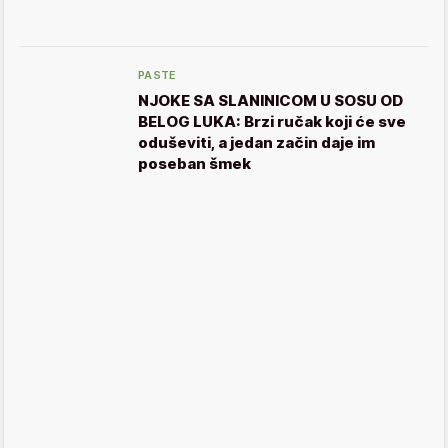
PASTE
NJOKE SA SLANINICOM U SOSU OD
BELOG LUKA: Brzi ručak koji će sve
oduševiti, a jedan začin daje im
poseban šmek