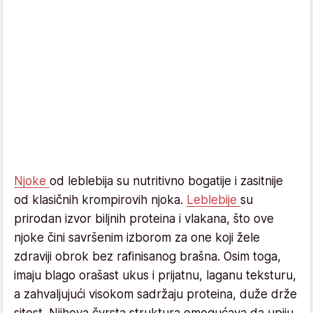
Njoke
od leblebija su nutritivno bogatije i zasitnije
od klasičnih krompirovih njoka.
Leblebije
su
prirodan izvor biljnih proteina i vlakana, što ove
njoke čini savršenim izborom za one koji žele
zdraviji obrok bez rafinisanog brašna. Osim toga,
imaju blago orašast ukus i prijatnu, laganu teksturu,
a zahvaljujući visokom sadržaju proteina, duže drže
sitost. Njihova čvrsta struktura omogućava da upiju