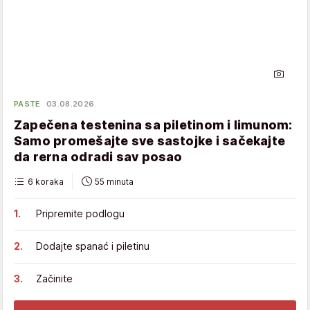
PASTE
03.08.2026.
Zapečena testenina sa piletinom i limunom:
Samo promešajte sve sastojke i sačekajte
da rerna odradi sav posao
6 koraka
55 minuta
Pripremite podlogu
Dodajte spanać i piletinu
Začinite