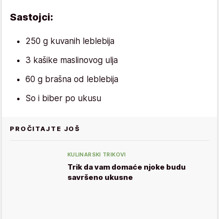
Sastojci:
250 g kuvanih leblebija
3 kašike maslinovog ulja
60 g brašna od leblebija
So i biber po ukusu
PROČITAJTE JOŠ
KULINARSKI TRIKOVI
Trik da vam domaće njoke budu
savršeno ukusne