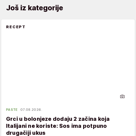
Još iz kategorije
RECEPT
PASTE
07.08.2026.
Grci u bolonjeze dodaju 2 začina koja
Italijani ne koriste: Sos ima potpuno
drugačiji ukus