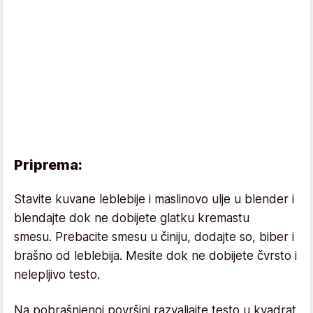
Priprema:
Stavite kuvane leblebije i maslinovo ulje u blender i
blendajte dok ne dobijete glatku kremastu
smesu. Prebacite smesu u činiju, dodajte so, biber i
brašno od leblebija. Mesite dok ne dobijete čvrsto i
nelepljivo testo.
Na pobrašnjenoj površini razvaljajte testo u kvadrat