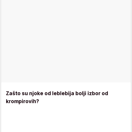
Zašto su njoke od leblebija bolji izbor od
krompirovih?