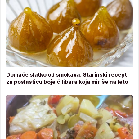
Domaće slatko od smokava: Starinski recept
za poslasticu boje ćilibara koja miriše na leto