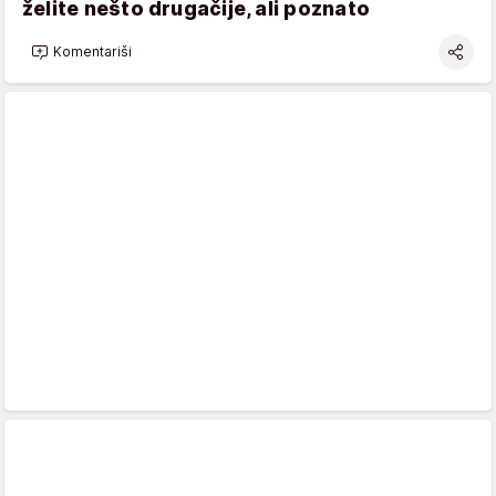
želite nešto drugačije, ali poznato
Komentariši