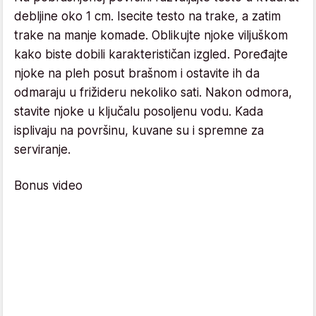
debljine oko 1 cm. Isecite testo na trake, a zatim
trake na manje komade. Oblikujte njoke viljuškom
kako biste dobili karakterističan izgled. Poređajte
njoke na pleh posut brašnom i ostavite ih da
odmaraju u frižideru nekoliko sati. Nakon odmora,
stavite njoke u ključalu posoljenu vodu. Kada
isplivaju na površinu, kuvane su i spremne za
serviranje.
Bonus video