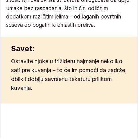
umake bez raspadanja, što ih čini odličnim
dodatkom različitim jelima – od laganih povrtnih
soseva do bogatih kremastih preliva.
Savet:
Ostavite njoke u frižideru najmanje nekoliko
sati pre kuvanja – to će im pomoći da zadrže
oblik i dobiju savršenu teksturu prilikom
kuvanja.