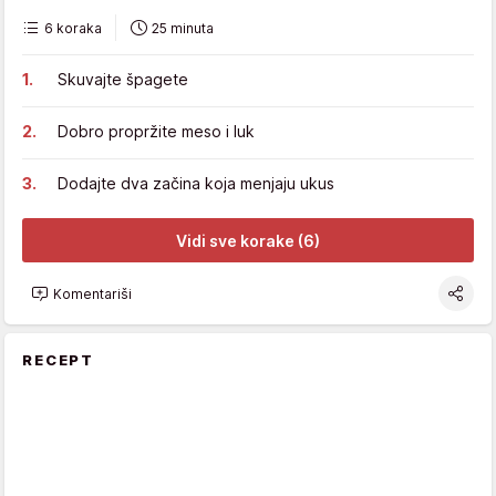
6 koraka
25 minuta
Skuvajte špagete
Dobro propržite meso i luk
Dodajte dva začina koja menjaju ukus
Vidi sve korake (6)
Komentariši
RECEPT