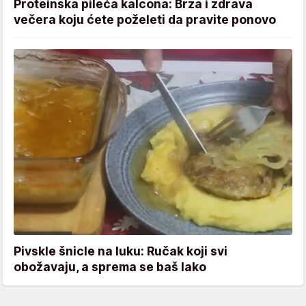
Proteinska pileća kalcona: Brza i zdrava
večera koju ćete poželeti da pravite ponovo
Pivskle šnicle na luku: Ručak koji svi
obožavaju, a sprema se baš lako