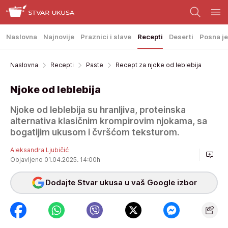
Naslovna
Najnovije
Praznici i slave
Recepti
Deserti
Posna je
Naslovna
Recepti
Paste
Recept za njoke od leblebija
Njoke od leblebija
Njoke od leblebija su hranljiva, proteinska
alternativa klasičnim krompirovim njokama, sa
bogatijim ukusom i čvršćom teksturom.
Aleksandra Ljubičić
Objavljeno 01.04.2025. 14:00h
Dodajte Stvar ukusa u vaš Google izbor